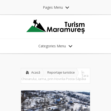
Pages Menu
Categories Menu
Acasă
Reportaje turistice
În
Țara
Chioarului, iarna, prin Hovrila-Posta-Săpâia