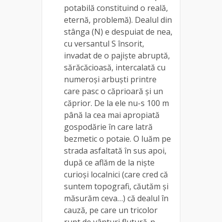
potabilă constituind o reală,
eternă, problemă). Dealul din
stânga (N) e despuiat de nea,
cu versantul S însorit,
invadat de o pajiște abruptă,
sărăcăcioasă, intercalată cu
numeroși arbuști printre
care pasc o căprioară și un
căprior. De la ele nu-s 100 m
până la cea mai apropiată
gospodărie în care latră
bezmetic o potaie. O luăm pe
strada asfaltată în sus apoi,
după ce aflăm de la niște
curioși localnici (care cred că
suntem topografi, căutăm și
măsurăm ceva…) că dealul în
cauză, pe care un tricolor
rupt de vânturi flutură-n