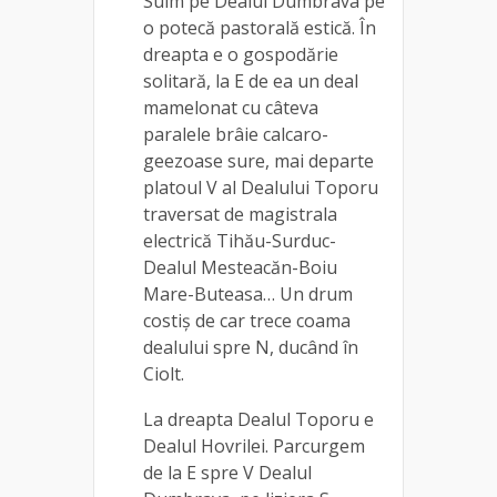
Suim pe Dealul Dumbrava pe
o potecă pastorală estică. În
dreapta e o gospodărie
solitară, la E de ea un deal
mamelonat cu câteva
paralele brâie calcaro-
geezoase sure, mai departe
platoul V al Dealului Toporu
traversat de magistrala
electrică Tihău-Surduc-
Dealul Mesteacăn-Boiu
Mare-Buteasa… Un drum
costiș de car trece coama
dealului spre N, ducând în
Ciolt.
La dreapta Dealul Toporu e
Dealul Hovrilei. Parcurgem
de la E spre V Dealul