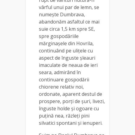
vârful unui par de lemn, se
numește Dumbrava,
abandonăm asfaltul ce mai
suie circa 1,5 km spre SE,
spre gospodăriile
mărginașele din Hovrila,
continuând pe ulițele cu
aspect de înguste șleauri
imaculate de neaua de ieri
seara, admirând în
continuare gospodării
chiorene relativ noi,
ordonate, aparent destul de
prospere, porți de șuri, livezi,
înguste holde și ogoare cu
puțină nea, răzleți pini
silvatici spontani și ienuperi.