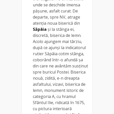
unde se deschide imensa
pășune, asfalt curat. De
departe, spre NV, atrage
atenția noua biserică din
Săpâia
și la stânga ei,
discretă, biserica de lemn.
Acolo ajungem mai târziu,
după ce ajunși la indicatorul
rutier Săpâia cotim stânga,
coborând într-o afundă șa
din care ne avântăm susținut
spre buricul Postei. Biserica
nouă, zidită, e-n dreapta
asfaltului, vizavi, biserica de
lemn, monument istoric de
categoria A, cu hramul
Sfântul Ilie, ridicată în 1675,
cu pictura interioară