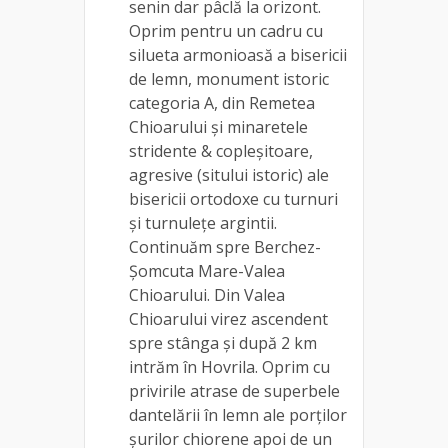
senin dar pâclă la orizont.
Oprim pentru un cadru cu
silueta armonioasă a bisericii
de lemn, monument istoric
categoria A, din Remetea
Chioarului și minaretele
stridente & copleșitoare,
agresive (sitului istoric) ale
bisericii ortodoxe cu turnuri
și turnulețe argintii.
Continuăm spre Berchez-
Șomcuta Mare-Valea
Chioarului. Din Valea
Chioarului virez ascendent
spre stânga și după 2 km
intrăm în Hovrila. Oprim cu
privirile atrase de superbele
dantelării în lemn ale porților
șurilor chiorene apoi de un