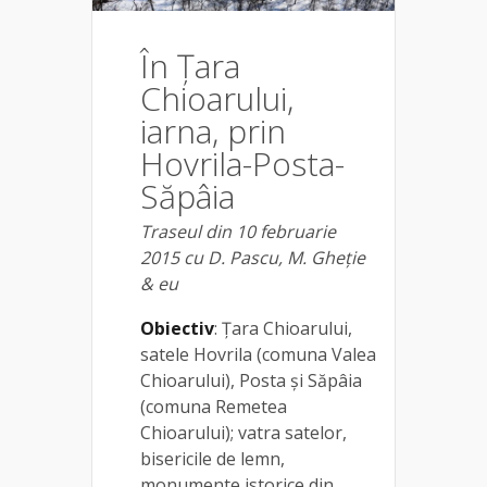
În Țara
Chioarului,
iarna, prin
Hovrila-Posta-
Săpâia
Traseul din 10 februarie
2015 cu D. Pascu, M. Gheție
& eu
Obiectiv
: Țara Chioarului,
satele Hovrila (comuna Valea
Chioarului), Posta și Săpâia
(comuna Remetea
Chioarului); vatra satelor,
bisericile de lemn,
monumente istorice din