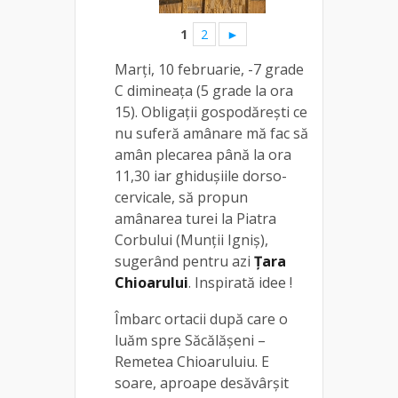
1
2
►
Marți, 10 februarie, -7 grade
C dimineața (5 grade la ora
15). Obligații gospodărești ce
nu suferă amânare mă fac să
amân plecarea până la ora
11,30 iar ghidușiile dorso-
cervicale, să propun
amânarea turei la Piatra
Corbului (Munții Igniș),
sugerând pentru azi
Țara
Chioarului
. Inspirată idee !
Îmbarc ortacii după care o
luăm spre Săcălășeni –
Remetea Chioaruluiu. E
soare, aproape desăvârșit