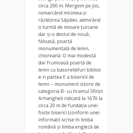
circa 200 m. Mergem pe jos,
remarcând micimea și
răzlețirea Săpâiei, admirând
o turmă de mioare țurcane
dar și o destul de nouă,
făloasă, poartă
monumentală de lemn,
chioreană. O mai modestă
dar frumoasă poartă de
lemn cu basoreliefuri biblice
e-n partea E a bisericii de
lemn – monument istoric de
categoria B- cu hramul Sfinții
Arhangheli ridicată la 1670 la
circa 20 m de fundația unei
foste biserici (conform unei
informații scrise în limba
română și limba engleză de