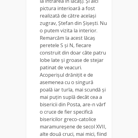
la intrarea în lăcaș). Și aici
pictura interioară a fost
realizată de către același
zugrav, Ștefan din Șișești. Nu
o putem vizita la interior.
Remarcăm la acest lăcaș
peretele S și N, fiecare
construit din doar câte patru
lobe late și groase de stejar
patinat de veacuri.
Acoperișul drănițit e de
asemenea cu o singură
poală iar turla, mai scundă și
mai puțin suplă decât cea a
bisericii din Posta, are-n vârf
o cruce de fier specifică
bisericilor greco-catolice
maramureșene de secol XVII,
alte două cruci, mai mici, fiind