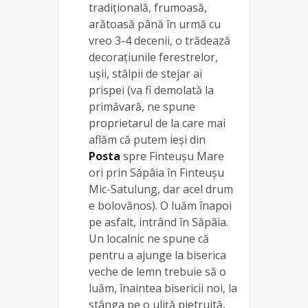
tradițională, frumoasă,
arătoasă până în urmă cu
vreo 3-4 decenii, o trădează
decorațiunile ferestrelor,
ușii, stâlpii de stejar ai
prispei (va fi demolată la
primăvară, ne spune
proprietarul de la care mai
aflăm că putem ieși din
Posta
spre Finteușu Mare
ori prin Săpâia în Finteușu
Mic-Satulung, dar acel drum
e bolovănos). O luăm înapoi
pe asfalt, intrând în Săpâia.
Un localnic ne spune că
pentru a ajunge la biserica
veche de lemn trebuie să o
luăm, înaintea bisericii noi, la
stânga pe o uliță pietruită,