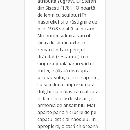
atribuită zugravului Ștefan
din Șișești (1781). O poartă
de lemn cu sculpturi în
basorelief și o răstignire de
prin 1978 se află la intrare.
Nu putem admira sacrul
lăcaș decât din exterior,
remarcând acoperișul
drănițat (restaurat) cu o
singură poală iar în vârful
turlei, înălțată deasupra
pronaosului, o cruce aparte,
cu semilună. Impresionată
dulgheria măiastră realizată
în lemn masiv de stejar și
armonia de ansamblu. Mai
aparte par a fi crucile de pe
capătul estic al naosului. În
apropiere, o casă chioreană