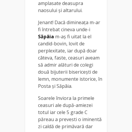
amplasate deasupra
naosului și altarului.
Jenant! Dacă dimineața m-ar
fi întrebat cineva unde-i
Săpâia
m-aș fi uitat la el
candid-bovin, lovit de
perplexitate, iar după doar
câteva, faste, ceasuri aveam
să admir alături de colegi
două bijuterii bisericești de
lemn, monumente istorice, în
Posta și Săpâia.
Soarele înviora la primele
ceasuri ale după-amiezei
totul iar cele 5 grade C
păreau a prevesti o iminentă
zi caldă de primăvară dar