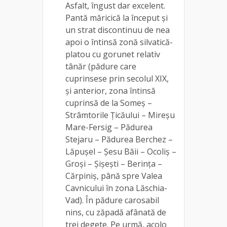
Asfalt, îngust dar excelent.
Pantă măricică la început și
un strat discontinuu de nea
apoi o întinsă zonă silvatică-
platou cu gorunet relativ
tânăr (pădure care
cuprinsese prin secolul XIX,
și anterior, zona întinsă
cuprinsă de la Someș –
Strâmtorile Țicăului – Mireșu
Mare-Fersig – Pădurea
Stejaru – Pădurea Berchez –
Lăpușel – Șesu Băii – Ocoliș –
Groși – Șișești – Berința –
Cărpiniș, până spre Valea
Cavnicului în zona Lăschia-
Vad). În pădure carosabil
nins, cu zăpadă afânată de
trei degete. Pe urmă, acolo