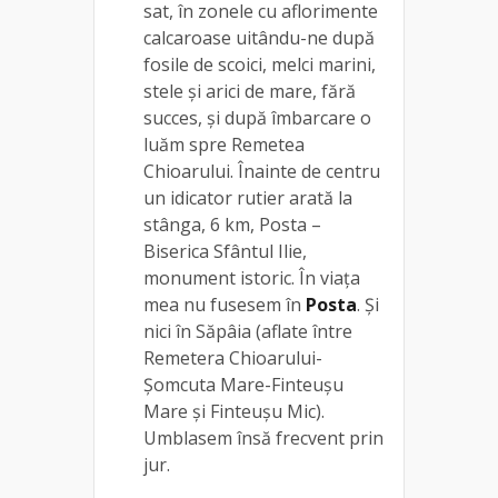
sat, în zonele cu aflorimente
calcaroase uitându-ne după
fosile de scoici, melci marini,
stele și arici de mare, fără
succes, și după îmbarcare o
luăm spre Remetea
Chioarului. Înainte de centru
un idicator rutier arată la
stânga, 6 km, Posta –
Biserica Sfântul Ilie,
monument istoric. În viața
mea nu fusesem în
Posta
. Și
nici în Săpâia (aflate între
Remetera Chioarului-
Șomcuta Mare-Finteușu
Mare și Finteușu Mic).
Umblasem însă frecvent prin
jur.