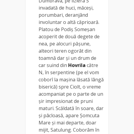
Dumbrava, pe liziera S
invadată de huci, măceși,
porumbari, deranjând
involuntar o altă căprioară.
Platou de Podiș Someșan
acoperit de două degete de
nea, pe alocuri pășune,
alteori teren ogorât din
toamnă dar și un drum de
car suind din
Hovrila
către
N, în serpentine (pe el vom
coborî la mașina lăsată lângă
biserică) spre Ciolt, o vreme
acompaniat pe o parte de un
șir impresionat de pruni
maturi. Scăldată în soare, dar
și pâcloasă, apare Șomcuta
Mare și mai departe, doar
mijit, Satulung. Coborâm în