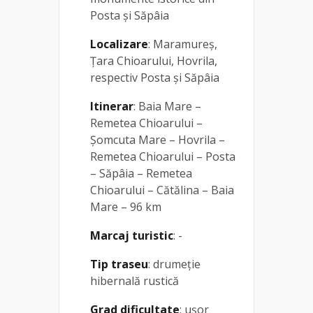
Posta și Săpâia
Localizare
: Maramureș,
Țara Chioarului, Hovrila,
respectiv Posta și Săpâia
Itinerar
: Baia Mare –
Remetea Chioarului –
Șomcuta Mare – Hovrila –
Remetea Chioarului – Posta
– Săpâia – Remetea
Chioarului – Cătălina – Baia
Mare – 96 km
Marcaj turistic
: -
Tip traseu
: drumeție
hibernală rustică
Grad dificultate
: ușor