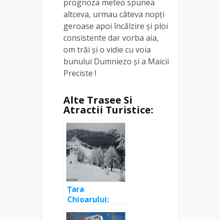
prognoza meteo spunea
altceva, urmau câteva nopți
geroase apoi încălzire și ploi
consistente dar vorba aia,
om trăi și o vidie cu voia
bunului Dumniezo și a Maicii
Preciste !
Alte Trasee Si
Atractii Turistice:
Țara
Chioarului:
Vărai – Durușa