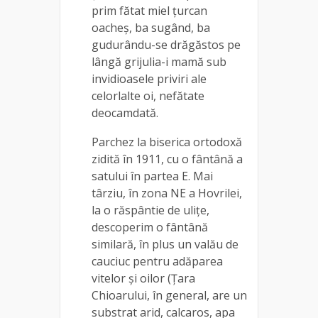
prim fătat miel țurcan
oacheș, ba sugând, ba
gudurându-se drăgăstos pe
lângă grijulia-i mamă sub
invidioasele priviri ale
celorlalte oi, nefătate
deocamdată.
Parchez la biserica ortodoxă
zidită în 1911, cu o fântână a
satului în partea E. Mai
târziu, în zona NE a Hovrilei,
la o răspântie de ulițe,
descoperim o fântână
similară, în plus un valău de
cauciuc pentru adăparea
vitelor și oilor (Țara
Chioarului, în general, are un
substrat arid, calcaros, apa