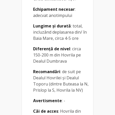
Echipament necesar
:
adecvat anotimpului
Lungime și durată
: total,
incluzând deplasarea din/ în
Baia Mare, circa 4-5 ore
Diferență de nivel
: circa
150-200 m din Hovrila pe
Dealul Dumbrava
Recomandări
: de suit pe
Dealul Hovrilei și Dealul
Toporu (dintre Buteasa la N,
Prislop la S, Hovrila la NV)
Avertismente
: -
Căi de acces
: Hovrila din