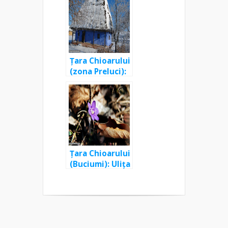
– Cornu Pleșii
Țara Chioarului
(zona Preluci):
Din Copalnic pe
valea Domoșa
în Copalnic
Deal, Preluca
Nouă și Aspra
Țara Chioarului
(Buciumi): Ulița
Pietrei