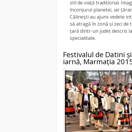
stil de viață tradițional. I
înconjurul planetei, iar țăran
Călinești au ajuns vedete i
să atragă în zonă și zeci de 
țară dintr-un județ descris l
specialitate.
Festivalul de Datini ș
iarnă, Marmația 201