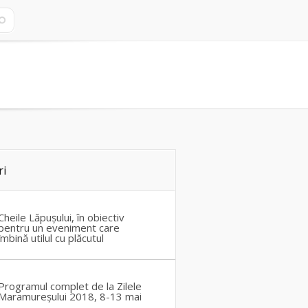
ri
Cheile Lăpușului, în obiectiv
pentru un eveniment care
îmbină utilul cu plăcutul
Programul complet de la Zilele
Maramureșului 2018, 8-13 mai