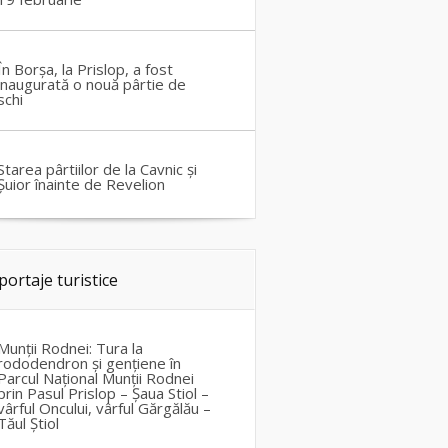
În Borșa, la Prislop, a fost
inaugurată o nouă pârtie de
schi
Starea pârtiilor de la Cavnic și
Șuior înainte de Revelion
portaje turistice
Munții Rodnei: Tura la
rododendron și gențiene în
Parcul Național Munții Rodnei
prin Pasul Prislop – Șaua Stiol –
vârful Oncului, vârful Gărgălău –
Tăul Știol