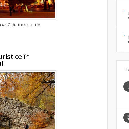
oroasă de început de
uristice în
i
T
2
1