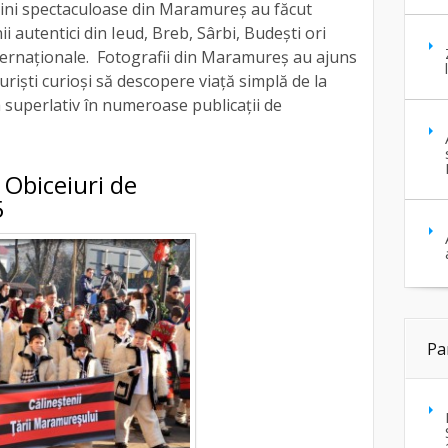
magini spectaculoase din Maramureș au făcut
ii autentici din Ieud, Breb, Sârbi, Budești ori
nternaționale. Fotografii din Maramureș au ajuns
turiști curioși să descopere viață simplă de la
a superlativ în numeroase publicații de
i Obiceiuri de
5
Pa