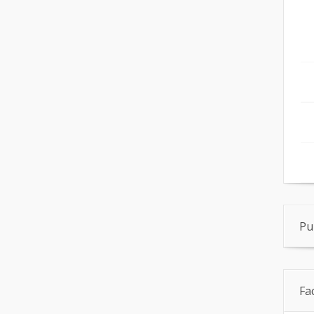
Pu
Fa