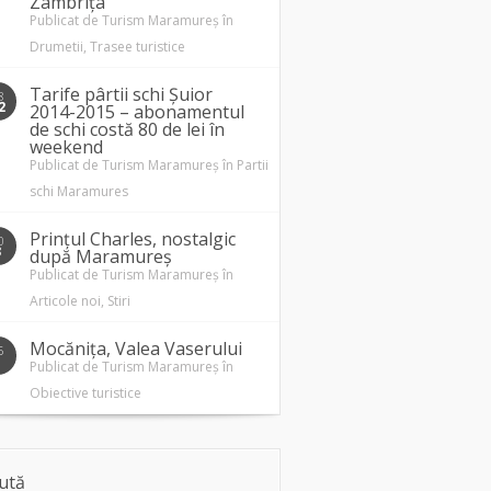
Zâmbrița
Publicat de
Turism Maramureș
în
Drumetii
,
Trasee turistice
Tarife pârtii schi Șuior
8
2
2014-2015 – abonamentul
de schi costă 80 de lei în
weekend
Publicat de
Turism Maramureș
în
Partii
schi Maramures
Prințul Charles, nostalgic
0
3
după Maramureș
Publicat de
Turism Maramureș
în
Articole noi
,
Stiri
Mocănița, Valea Vaserului
5
1
Publicat de
Turism Maramureș
în
Obiective turistice
ută