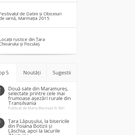
Festivalul de Datini și Obiceiuri
de iarnă, Marmația 2015
Locații rustice din Țara
Chioarului și Fisculaș
op 5
Noutăți
Sugestii
Două sate din Maramureș,
7
2
selectate printre cele mai
frumoase așezări rurale din
Transilvania
Publicat de
Maria Muresan
în
Stiri
Țara Lăpușului, la bisericile
0
1
din Poiana Botizii și
Lăschia, apoi la lacurile