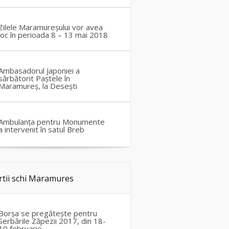
Zilele Maramureșului vor avea
loc în perioada 8 – 13 mai 2018
Ambasadorul Japoniei a
sărbătorit Paștele în
Maramureș, la Desești
Ambulanța pentru Monumente
a intervenit în satul Breb
rtii schi Maramures
Borșa se pregătește pentru
Serbările Zăpezii 2017, din 18-
19 februarie