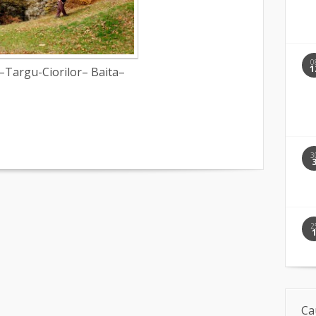
0
1
r–Targu-Ciorilor– Baita–
3
2
Ca