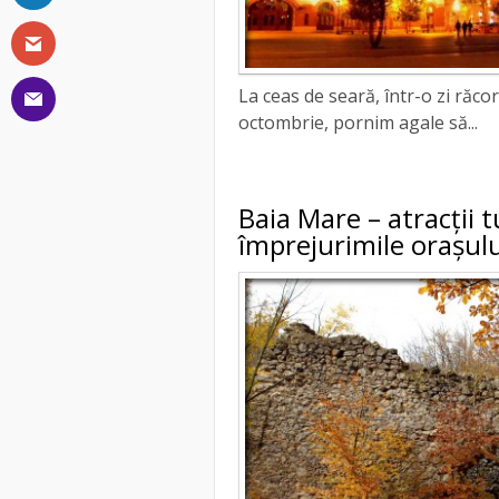
La ceas de seară, într-o zi răc
octombrie, pornim agale să...
Baia Mare – atracții t
împrejurimile orașulu