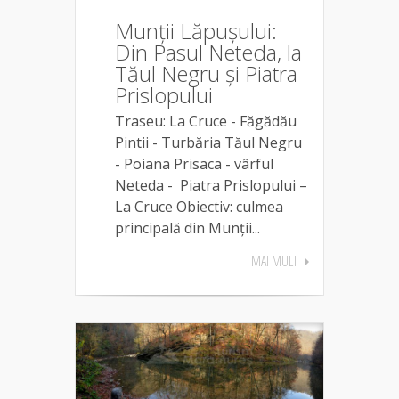
Munții Lăpușului:
Din Pasul Neteda, la
Tăul Negru și Piatra
Prislopului
Traseu: La Cruce - Făgădău
Pintii - Turbăria Tăul Negru
- Poiana Prisaca - vârful
Neteda - Piatra Prislopului –
La Cruce Obiectiv: culmea
principală din Munții...
MAI MULT