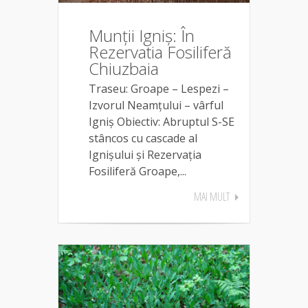
Munții Igniș: În
Rezervatia Fosiliferă
Chiuzbaia
Traseu: Groape – Lespezi –
Izvorul Neamțului – vârful
Igniș Obiectiv: Abruptul S-SE
stâncos cu cascade al
Ignișului și Rezervația
Fosiliferă Groape,...
MAI MULT