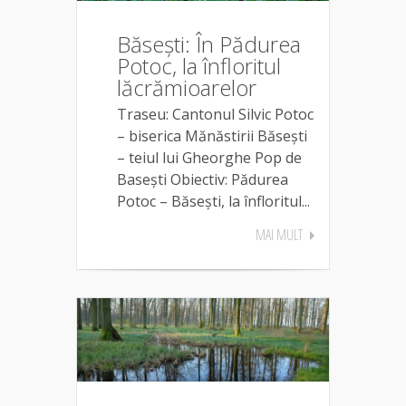
Băsești: În Pădurea
Potoc, la înfloritul
lăcrămioarelor
Traseu: Cantonul Silvic Potoc
– biserica Mănăstirii Băseşti
– teiul lui Gheorghe Pop de
Basești Obiectiv: Pădurea
Potoc – Băsești, la înfloritul...
MAI MULT