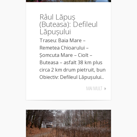
Râul Lăpuș
(Buteasa): Defileul
Lăpușului
Traseu: Baia Mare –
Remetea Chioarului –
Șomcuta Mare – Ciolt –
Buteasa – asfalt 38 km plus
circa 2 km drum pietruit, bun
Obiectiv: Defileul Lăpușului...
MAI MULT