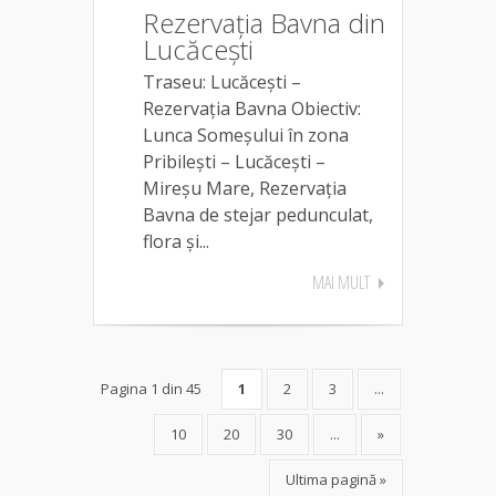
Rezervația Bavna din
Lucăcești
Traseu: Lucăcești –
Rezervația Bavna Obiectiv:
Lunca Someșului în zona
Pribilești – Lucăcești –
Mireșu Mare, Rezervația
Bavna de stejar pedunculat,
flora și...
MAI MULT
Pagina 1 din 45
1
2
3
...
10
20
30
...
»
Ultima pagină »