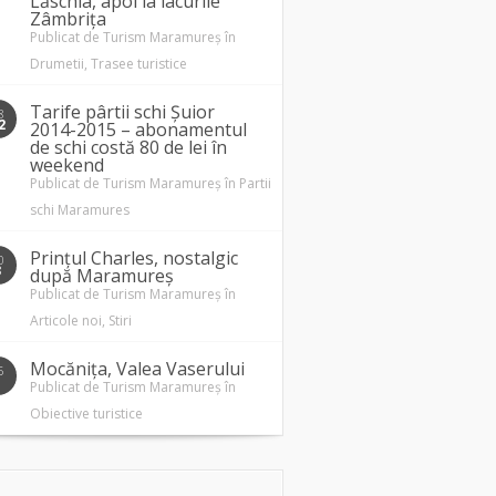
Lăschia, apoi la lacurile
Zâmbrița
Publicat de
Turism Maramureș
în
Drumetii
,
Trasee turistice
Tarife pârtii schi Șuior
8
2
2014-2015 – abonamentul
de schi costă 80 de lei în
weekend
Publicat de
Turism Maramureș
în
Partii
schi Maramures
Prințul Charles, nostalgic
0
3
după Maramureș
Publicat de
Turism Maramureș
în
Articole noi
,
Stiri
Mocănița, Valea Vaserului
5
1
Publicat de
Turism Maramureș
în
Obiective turistice