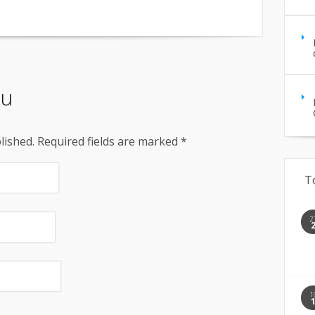
iu
blished. Required fields are marked
*
T
2
1