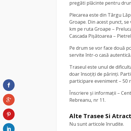
pregăti plăcinte pentru drum
Plecarea este din Târgu Lăpu
Groape. Din acest punct, se 
km pe ruta Groape – Preluca 
Cascada Pișătoarea – Pietrel
Pe drum se vor face două po
servite într-o casă autentică
Traseul este unul de dificult
doar însoțiți de părinți. Pa
participare eveniment – 50 
Înscriere și informații – Cen
Rebreanu, nr 11.
Alte Trasee Si Atract
Nu sunt articole înrudite.