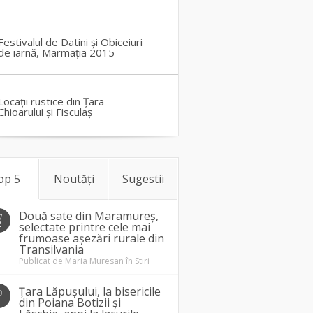
Festivalul de Datini și Obiceiuri
de iarnă, Marmația 2015
Locații rustice din Țara
Chioarului și Fisculaș
op 5
Noutăți
Sugestii
Două sate din Maramureș,
7
2
selectate printre cele mai
frumoase așezări rurale din
Transilvania
Publicat de
Maria Muresan
în
Stiri
Țara Lăpușului, la bisericile
0
1
din Poiana Botizii și