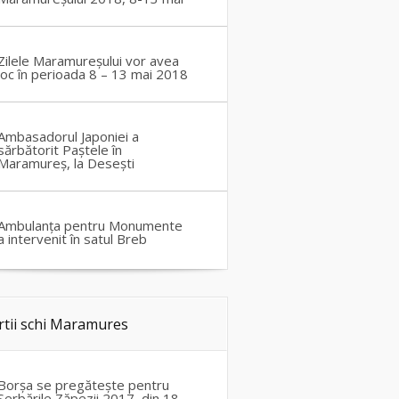
Zilele Maramureșului vor avea
loc în perioada 8 – 13 mai 2018
Ambasadorul Japoniei a
sărbătorit Paștele în
Maramureș, la Desești
Ambulanța pentru Monumente
a intervenit în satul Breb
rtii schi Maramures
Borșa se pregătește pentru
Serbările Zăpezii 2017, din 18-