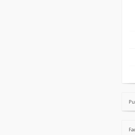
Pu
Fa