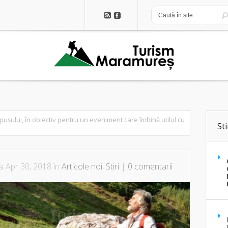
pușului, în obiectiv pentru un eveniment care îmbină utilul cu
Sti
a Apr 30, 2018 în
Articole noi
,
Stiri
|
0 comentarii