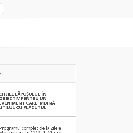
ri
CHEILE LĂPUȘULUI, ÎN
OBIECTIV PENTRU UN
EVENIMENT CARE ÎMBINĂ
UTILUL CU PLĂCUTUL
Programul complet de la Zilele
Maramureșului 2018, 8-13 mai