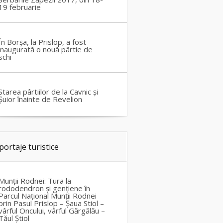
19 februarie
În Borșa, la Prislop, a fost
inaugurată o nouă pârtie de
schi
Starea pârtiilor de la Cavnic și
Șuior înainte de Revelion
portaje turistice
Munții Rodnei: Tura la
rododendron și gențiene în
Parcul Național Munții Rodnei
prin Pasul Prislop – Șaua Stiol –
vârful Oncului, vârful Gărgălău –
Tăul Știol