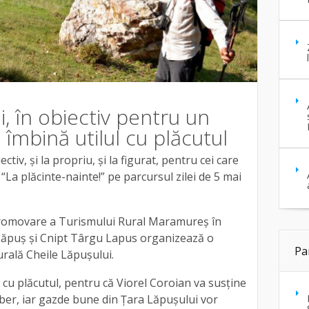
i, în obiectiv pentru un
îmbină utilul cu plăcutul
ctiv, și la propriu, și la figurat, pentru cei care
“La plăcinte-nainte!” pe parcursul zilei de 5 mai
 Promovare a Turismului Rural Maramureș în
Lăpuș și Cnipt Târgu Lapus organizează o
Pa
urală Cheile Lăpușului.
 cu plăcutul, pentru că Viorel Coroian va susține
ber, iar gazde bune din Țara Lăpușului vor