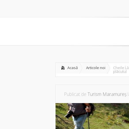
Acasă
Articole noi
Cheile Lă
plăcutul
Publicat de
Turism Maramureș
l