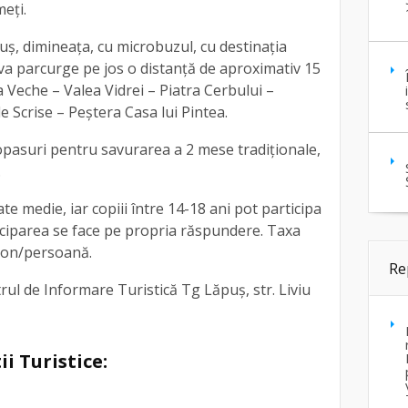
eți.
ș, dimineața, cu microbuzul, cu destinația
va parcurge pe jos o distanță de aproximativ 15
Veche – Valea Vidrei – Piatra Cerbului –
e Scrise – Peștera Casa lui Pintea.
pasuri pentru savurarea a 2 mese tradiționale,
.
ate medie, iar copiii între 14-18 ani pot participa
rticiparea se face pe propria răspundere. Taxa
ron/persoană.
Re
trul de Informare Turistică Tg Lăpuș, str. Liviu
ii Turistice: