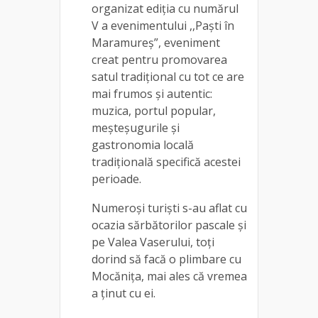
organizat ediţia cu numărul
V a evenimentului ,,Paşti în
Maramureş”, eveniment
creat pentru promovarea
satul tradițional cu tot ce are
mai frumos și autentic:
muzica, portul popular,
meșteșugurile și
gastronomia locală
tradițională specifică acestei
perioade.
Numeroși turiști s-au aflat cu
ocazia sărbătorilor pascale și
pe Valea Vaserului, toți
dorind să facă o plimbare cu
Mocănița, mai ales că vremea
a ținut cu ei.