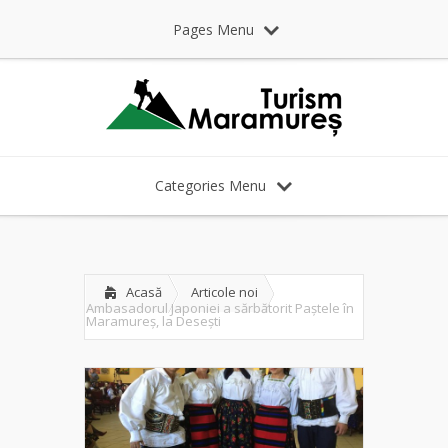
Pages Menu
Categories Menu
Acasă
Articole noi
Ambasadorul Japoniei a sărbătorit Paștele în
Maramureș, la Desești