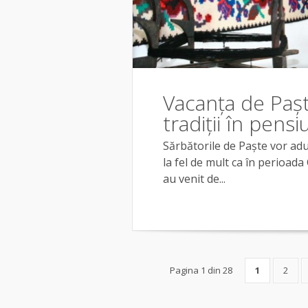
Vacanța de Pașt
tradiții în pen
Sărbătorile de Paște vor adu
la fel de mult ca în perioada
au venit de...
Pagina 1 din 28
1
2