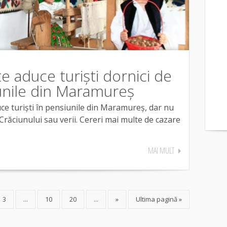
e aduce turiști dornici de
siunile din Maramureș
ce turiști în pensiunile din Maramureș, dar nu
 Crăciunului sau verii. Cereri mai multe de cazare
MAI MULT
3
...
10
20
...
»
Ultima pagină »