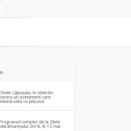
ri
Cheile Lăpușului, în obiectiv
pentru un eveniment care
îmbină utilul cu plăcutul
Programul complet de la Zilele
Maramureșului 2018, 8-13 mai