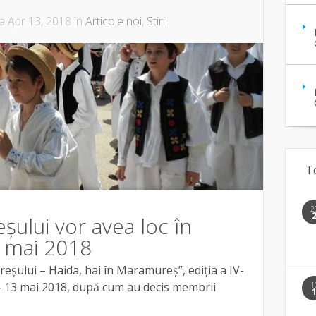
a Apr 13, 2018 în
Articole noi
,
Stiri
T
2
șului vor avea loc în
3 mai 2018
șului – Haida, hai în Maramureș”, ediția a IV-
 – 13 mai 2018, după cum au decis membrii
1