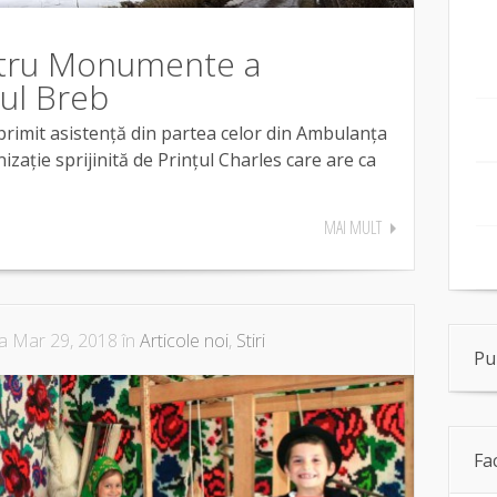
tru Monumente a
tul Breb
primit asistență din partea celor din Ambulanța
ție sprijinită de Prințul Charles care are ca
MAI MULT
a Mar 29, 2018 în
Articole noi
,
Stiri
Pu
Fa