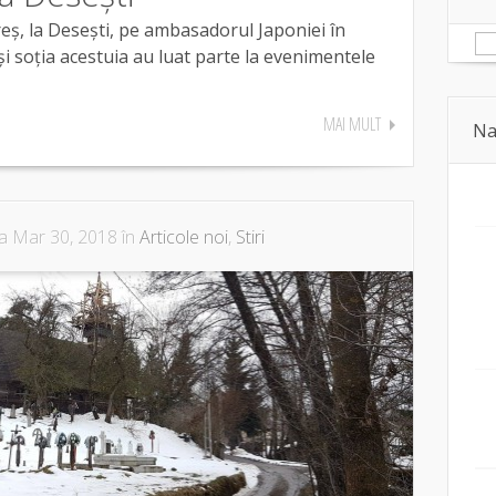
eș, la Desești, pe ambasadorul Japoniei în
 soția acestuia au luat parte la evenimentele
MAI MULT
Na
a Mar 30, 2018 în
Articole noi
,
Stiri