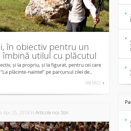
i, în obiectiv pentru un
îmbină utilul cu plăcutul
ctiv, și la propriu, și la figurat, pentru cei care
La plăcinte-nainte!” pe parcursul zilei de...
MAI MULT
Pa
a Apr 25, 2018 în
Articole noi
,
Stiri