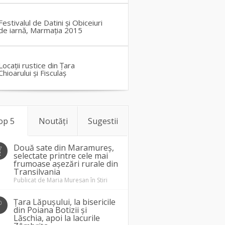
Festivalul de Datini și Obiceiuri
de iarnă, Marmația 2015
Locații rustice din Țara
Chioarului și Fisculaș
op 5
Noutăți
Sugestii
Două sate din Maramureș,
7
2
selectate printre cele mai
frumoase așezări rurale din
Transilvania
Publicat de
Maria Muresan
în
Stiri
Țara Lăpușului, la bisericile
0
1
din Poiana Botizii și
Lăschia, apoi la lacurile