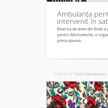
Ambulanța pen
intervenit în sa
Biserica de lemn din Breb a 
pentru Monumente, o organiza
preocuparea...
Publicat de
Turism Maramureș
l