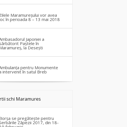
Zilele Maramureșului vor avea
loc în perioada 8 – 13 mai 2018
Ambasadorul Japoniei a
sărbătorit Paștele în
Maramureș, la Desești
Ambulanța pentru Monumente
a intervenit în satul Breb
rtii schi Maramures
Borșa se pregătește pentru
Serbările Zăpezii 2017, din 18-
19 februarie