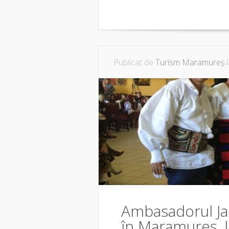
Publicat de
Turism Maramureș
l
Ambasadorul Jap
în Maramureș, l