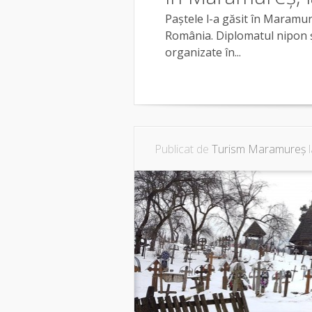
Paștele l-a găsit în Maramur
România. Diplomatul nipon și
organizate în...
Publicat de
Turism Maramureș
l