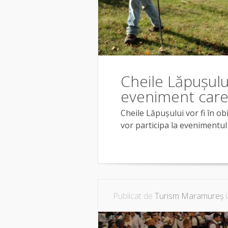
Cheile Lăpușulu
eveniment care 
Cheile Lăpușului vor fi în obie
vor participa la evenimentul “
Publicat de
Turism Maramureș
l