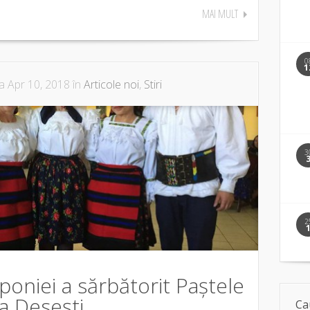
MAI MULT
0
1
a Apr 10, 2018 în
Articole noi
,
Stiri
3
2
oniei a sărbătorit Paștele
a Desești
Ca