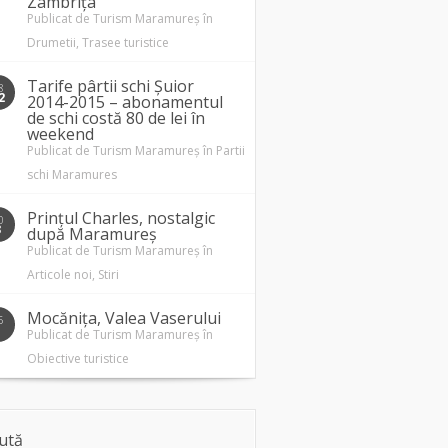
Zâmbrița
Publicat de
Turism Maramureș
în
Drumetii
,
Trasee turistice
Tarife pârtii schi Șuior
8
2
2014-2015 – abonamentul
de schi costă 80 de lei în
weekend
Publicat de
Turism Maramureș
în
Partii
schi Maramures
Prințul Charles, nostalgic
0
3
după Maramureș
Publicat de
Turism Maramureș
în
Articole noi
,
Stiri
Mocănița, Valea Vaserului
5
1
Publicat de
Turism Maramureș
în
Obiective turistice
ută