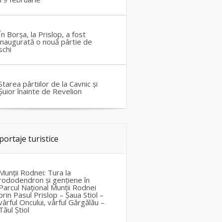
În Borșa, la Prislop, a fost
inaugurată o nouă pârtie de
schi
Starea pârtiilor de la Cavnic și
Șuior înainte de Revelion
portaje turistice
Munții Rodnei: Tura la
rododendron și gențiene în
Parcul Național Munții Rodnei
prin Pasul Prislop – Șaua Stiol –
vârful Oncului, vârful Gărgălău –
Tăul Știol