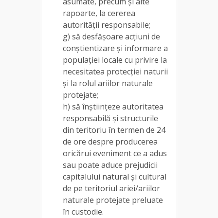
asumate, precum şi alte
rapoarte, la cererea
autorităţii responsabile;
g) să desfăşoare acţiuni de
conştientizare şi informare a
populaţiei locale cu privire la
necesitatea protecţiei naturii
şi la rolul ariilor naturale
protejate;
h) să înştiinţeze autoritatea
responsabilă şi structurile
din teritoriu în termen de 24
de ore despre producerea
oricărui eveniment ce a adus
sau poate aduce prejudicii
capitalului natural şi cultural
de pe teritoriul ariei/ariilor
naturale protejate preluate
în custodie.