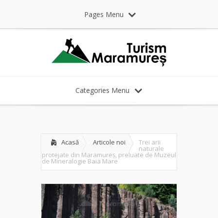
Pages Menu
Categories Menu
Acasă
Articole noi
Trei arii
naturale
protejate din Maramureș, preluate de Muzeul
de Mineralogie Baia Mare