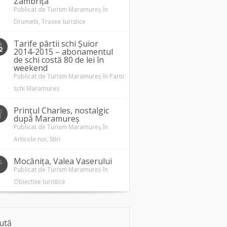
Zâmbrița
Publicat de
Turism Maramureș
în
Drumetii
,
Trasee turistice
Tarife pârtii schi Șuior
8
2
2014-2015 – abonamentul
de schi costă 80 de lei în
weekend
Publicat de
Turism Maramureș
în
Partii
schi Maramures
Prințul Charles, nostalgic
0
3
după Maramureș
Publicat de
Turism Maramureș
în
Articole noi
,
Stiri
Mocănița, Valea Vaserului
5
1
Publicat de
Turism Maramureș
în
Obiective turistice
ută