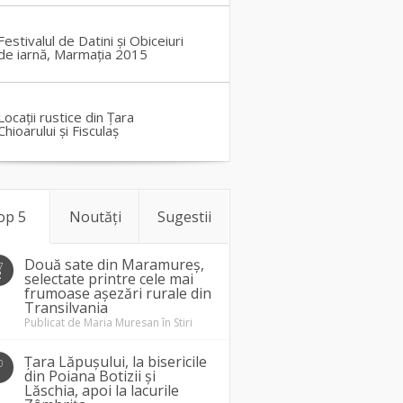
Festivalul de Datini și Obiceiuri
de iarnă, Marmația 2015
Locații rustice din Țara
Chioarului și Fisculaș
op 5
Noutăți
Sugestii
Două sate din Maramureș,
7
2
selectate printre cele mai
frumoase așezări rurale din
Transilvania
Publicat de
Maria Muresan
în
Stiri
Țara Lăpușului, la bisericile
0
1
din Poiana Botizii și
Lăschia, apoi la lacurile