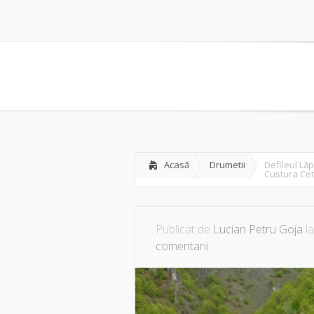
Acasă
Drumetii
Defileul Lăp
Custura Cet
Publicat de
Lucian Petru Goja
la
comentarii