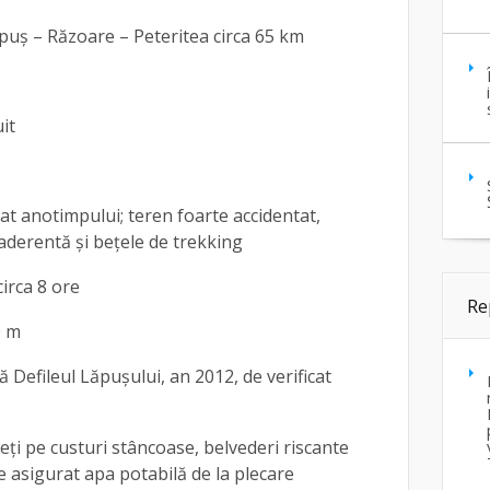
ăpuș – Răzoare – Peteritea circa 65 km
uit
vat anotimpului; teren foarte accidentat,
derentă și bețele de trekking
circa 8 ore
Re
0 m
că Defileul Lăpușului, an 2012, de verificat
eți pe custuri stâncoase, belvederi riscante
e asigurat apa potabilă de la plecare