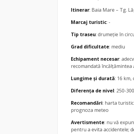
Itinerar
: Baia Mare – Tg. L
Marcaj turistic
: -
Tip traseu
: drumeție în circ
Grad dificultate
: mediu
Echipament necesar
: adec
recomandată încălțămintea a
Lungime și durată
: 16 km, 
Diferența de nivel
: 250-30
Recomandări
: harta turisti
prognoza meteo
Avertismente
: nu vă expun
pentru a evita accidentele; d