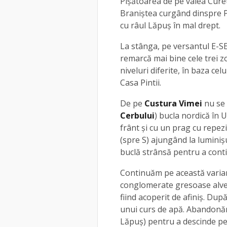
Pişătoarea de pe valea Cureti
Braniştea curgând dinspre P
cu râul Lăpuş în mal drept.
La stânga, pe versantul E-SE 
remarcă mai bine cele trei z
niveluri diferite, în baza cel
Casa Pintii.
De pe
Custura Vimei
nu se 
Cerbului
) bucla nordică în 
frânt şi cu un prag cu repez
(spre S) ajungând la luminiş
buclă strânsă pentru a cont
Continuăm pe această variant
conglomerate gresoase alveo
fiind acoperit de afiniş. Dup
unui curs de apă. Abandonăm
Lăpuș) pentru a descinde pe 