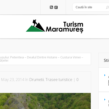
uşului: Peteritea – Dealul Dintre Hotare – Custura Vimei –
Sti
ățelei
 May 23, 2014 în
Drumetii
,
Trasee turistice
|
0