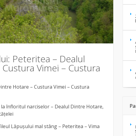
ui: Peteritea – Dealul
 Custura Vimei – Custura
 Dintre Hotare – Custura Vimei – Custura
Pa
 la înfloritul narciselor – Dealul Dintre Hotare,
ăţelei
ileul Lăpușului mal stâng – Peteritea – Vima