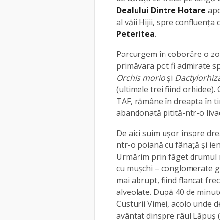
Dealului Dintre Hotare
apo
al văii Hijii, spre confluenţa
Peteritea
.
Parcurgem în coborâre o zon
primăvara pot fi admirate sp
Orchis morio
şi
Dactylorhiz
(ultimele trei fiind orhidee)
TAF, rămâne în dreapta în 
abandonată pitită-ntr-o liva
De aici suim uşor înspre dr
ntr-o poiană cu fânaţă şi ie
Urmărim prin făget drumul m
cu muşchi – conglomerate gr
mai abrupt, fiind flancat fr
alveolate. După 40 de minute
Custurii Vimei, acolo unde 
avântat dinspre râul Lăpuş (