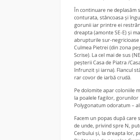
În continuare ne deplasăm 
conturata, stâncoasa şi îngu
gorunii iar printre ei restr
dreapta (amonte SE-E) şi mai
abrupturile sur-negricioase s
Culmea Pietrei (din zona peșt
Scrise). La cel mai de sus (N
peşterii Casa de Piatra /Casa
înfrunzit și iarna). Flancul 
rar covor de iarbă crudă.
Pe dolomite apar coloniile 
la poalele fagilor, gorunilor
Polygonatum odoratum – ală
Facem un popas după care 
de unde, privind spre N, put
Cerbului şi, la dreapta lor, 