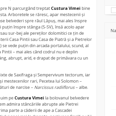
spre N parcurgând treptat
Custura Vimei
bine
sta. Arboretele se răresc, apar mestecenii şi
ânse belvederi spre râul Lăpuş, mai ales înspre
 puţin înspre stânga (S-SV), însă acolo apar
Na
au sur-bej ale pereţilor dolomitici ce ţin de
erii Casa Pintii sau Casa de Piatră și a Pietrelor
E) se vede puțin din arcada portalului, scund, al
 Pintii – mai ales când codrul nu e deplin
stâng, abrupt, arid, e drapat de primăvara cu un
mixte de Saxifraga şi Sempervivum tectorum, iar
 şi mestecenilor rari, Pecetea lui Solomon –
turi de narcise –
Narcissus radiiflorus
– albe.
suim pe
Custura Vimei
la bolovanul belvedere
em admira stâncăriile abrupte ale Pietrei
prima parte a căderii de ape a Cascadei