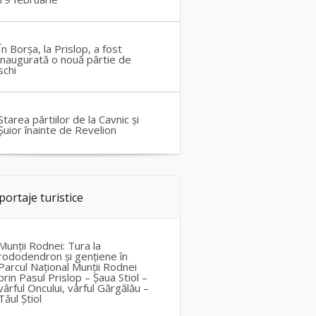
În Borșa, la Prislop, a fost
inaugurată o nouă pârtie de
schi
Starea pârtiilor de la Cavnic și
Șuior înainte de Revelion
portaje turistice
Munții Rodnei: Tura la
rododendron și gențiene în
Parcul Național Munții Rodnei
prin Pasul Prislop – Șaua Stiol –
vârful Oncului, vârful Gărgălău –
Tăul Știol