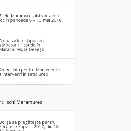
Zilele Maramureșului vor avea
loc în perioada 8 – 13 mai 2018
Ambasadorul Japoniei a
sărbătorit Paștele în
Maramureș, la Desești
Ambulanța pentru Monumente
a intervenit în satul Breb
rtii schi Maramures
Borșa se pregătește pentru
Serbările Zăpezii 2017, din 18-
19 februarie