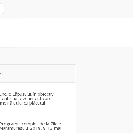
ri
Cheile Lăpușului, în obiectiv
pentru un eveniment care
îmbină utilul cu plăcutul
Programul complet de la Zilele
Maramureșului 2018, 8-13 mai