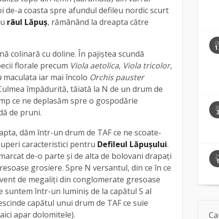
i de-a coasta spre afundul defileu nordic scurt
 cu
râul Lăpuş
, rămânând la dreapta către
0
1
ă colinară cu doline. În pajiştea scundă
ecii florale precum
Viola aetolica
,
Viola tricolor
,
a
maculata iar mai încolo
Orchis pauster
. Culmea împădurită, tăiată la N de un drum de
timp ce ne deplasăm spre o gospodărie
3
dă de pruni.
eapta, dăm într-un drum de TAF ce ne scoate-
nuperi caracteristici pentru
Defileul Lăpuşului
.
arcat de-o parte şi de alta de bolovani drapaţi
2
esoase grosiere. Spre N versantul, din ce în ce
ecvent de megaliţi din conglomerate gresoase
 suntem într-un luminiş de la capătul S al
descinde capătul unui drum de TAF ce suie
aici apar dolomitele).
Ca