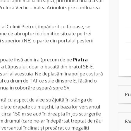
ului apoi mai la dreapta, porţiunea finală a văii
reluca Veche – Valea Arinului spre confluarea
al Culmii Pietrei, împădurit cu foioase, se
one de abrupturi dolomitice situate pe trei
ui superior (NE) o parte din portalul peşterii
poate însă admira (precum de pe
Piatra
U a Lăpuşului, doar o bucată din braţul SE-E,
işuri al acestuia. Ne deplasăm înapoi pe custură
ul cu drum de TAF ce suie dinspre E, făcând o
inua în coborâre uşoară spre SV.
Pu
ă cu aspect de alee străjuită în stânga de
late drapate cu muşchi, la baza lor versantul
ă circa 150 m se aud în dreapta în jos scurgerile
 drumul (care ne-ar îndepărtat treptat de râul
Fa
versantul înclinat şi presărat cu megaliţi