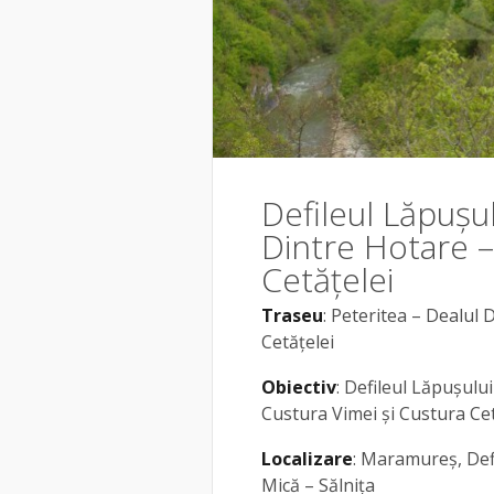
Defileul Lăpuşul
Dintre Hotare –
Cetățelei
Traseu
: Peteritea – Dealul
Cetățelei
Obiectiv
: Defileul Lăpuşului
Custura Vimei şi Custura Cet
Localizare
: Maramureș, Def
Mică – Sălnița