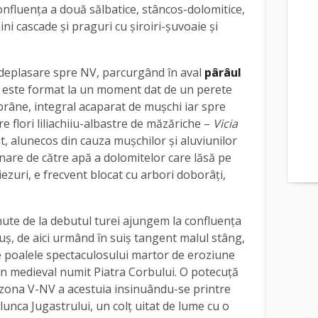
nfluenţa a două sălbatice, stâncos-dolomitice,
ni cascade şi praguri cu şiroiri-şuvoaie şi
deplasare spre NV, parcurgând în aval
pârâul
g este format la un moment dat de un perete
 brâne, integral acaparat de muşchi iar spre
are flori liliachiiu-albastre de măzăriche –
Vicia
tat, alunecos din cauza muşchilor şi aluviunilor
ilenare de către apă a dolomitelor care lăsă pe
ezuri, e frecvent blocat cu arbori doborâţi,
nute de la debutul turei ajungem la confluenţa
uş, de aici urmând în suiş tangent malul stâng,
 poalele spectaculosului martor de eroziune
on medieval numit Piatra Corbului. O potecuţă
l zona V-NV a acestuia insinuându-se printre
lunca Jugastrului, un colţ uitat de lume cu o