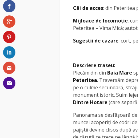
Căi de acces
: din Peteritea
Mijloace de locomoție
: cu
Peteritea – Vima Mică; auto
Sugestii de cazare
: cort, 
Descriere traseu:
Plecăm din din
Baia Mare
s
Peteritea
. Traversăm depre
pe o culme secundară, străju
monument istoric. Suim leje
Dintre Hotare
(care separă 
Panorama se desfăşoară de a
muncei acoperiţi de codri de f
pajiştii devine clisos după 
de căruţă ce trece pe lângă 