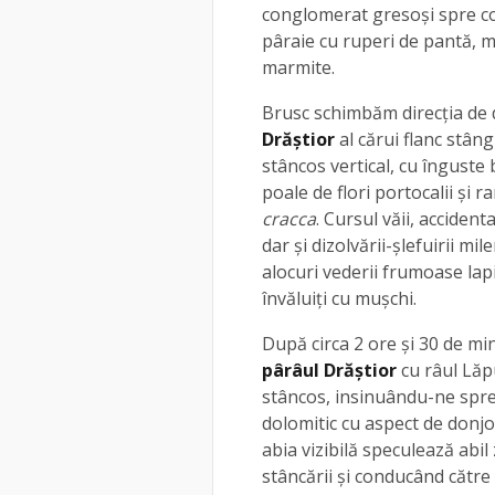
conglomerat gresoşi spre co
pâraie cu ruperi de pantă, mi
marmite.
Brusc schimbăm direcţia de 
Drăştior
al cărui flanc stân
stâncos vertical, cu înguste
poale de flori portocalii şi r
cracca
. Cursul văii, acciden
dar şi dizolvării-şlefuirii m
alocuri vederii frumoase lapi
învăluiţi cu muşchi.
După circa 2 ore și 30 de mi
pârâul Drăştior
cu râul Lăp
stâncos, insinuându-ne spre
dolomitic cu aspect de donj
abia vizibilă speculează abi
stâncării şi conducând către 