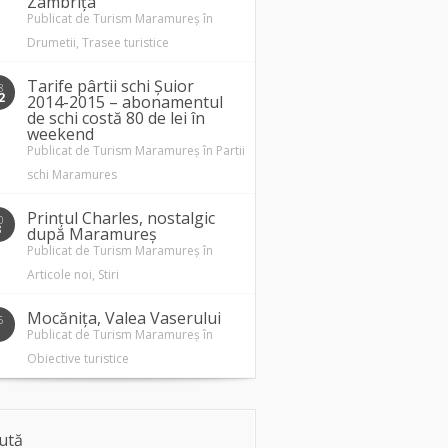
Zâmbrița
Publicat de
Turism Maramureș
în
Drumetii
,
Trasee turistice
Tarife pârtii schi Șuior
8
2
2014-2015 – abonamentul
de schi costă 80 de lei în
weekend
Publicat de
Turism Maramureș
în
Partii
schi Maramures
Prințul Charles, nostalgic
0
3
după Maramureș
Publicat de
Turism Maramureș
în
Articole noi
,
Stiri
Mocănița, Valea Vaserului
5
1
Publicat de
Turism Maramureș
în
Obiective turistice
ută