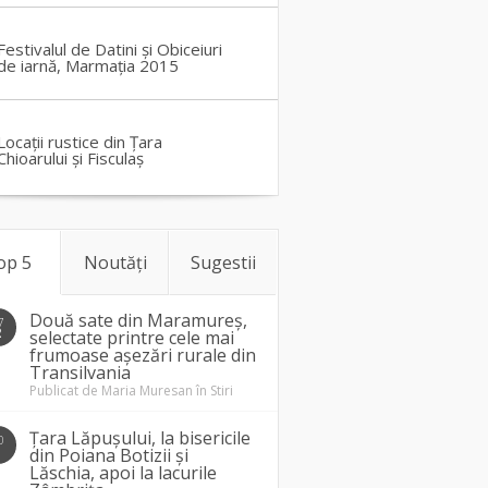
Festivalul de Datini și Obiceiuri
de iarnă, Marmația 2015
Locații rustice din Țara
Chioarului și Fisculaș
op 5
Noutăți
Sugestii
Două sate din Maramureș,
7
2
selectate printre cele mai
frumoase așezări rurale din
Transilvania
Publicat de
Maria Muresan
în
Stiri
Țara Lăpușului, la bisericile
0
1
din Poiana Botizii și
Lăschia, apoi la lacurile