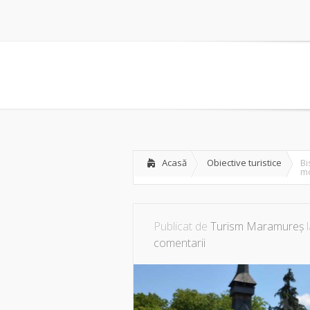
Acasă
Obiective turistice
Bi
m
Publicat de
Turism Maramureș
l
comentarii