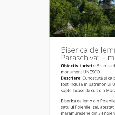
Biserica de lemn
Paraschiva” –
Obiectiv turistic:
Biserica d
monument UNESCO
Descriere:
Cunoscută și ca b
fost inclusă în patrimoniul U
șapte lăcașe de cult din Mara
Biserica de lemn din Poienile 
satului Poienile Izei, atest
maramuresene din 24 noiembr