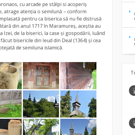
pronaos, cu arcade pe stâlpi si acoperiș
ce, atrage atenția o semilună – conform
amplasată pentru ca biserica să nu fie distrusă
a tătară din anul 1717 în Maramureș, aceștia au
 Izei, de la biserici, la case și gospodării, luând
ăcut bisericile din Ieud din Deal (1364) și cea
rotejată de semiluna islamică.
T
2
1