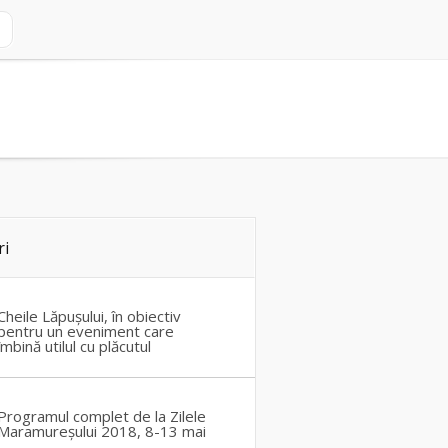
ri
Cheile Lăpușului, în obiectiv
pentru un eveniment care
îmbină utilul cu plăcutul
Programul complet de la Zilele
Maramureșului 2018, 8-13 mai