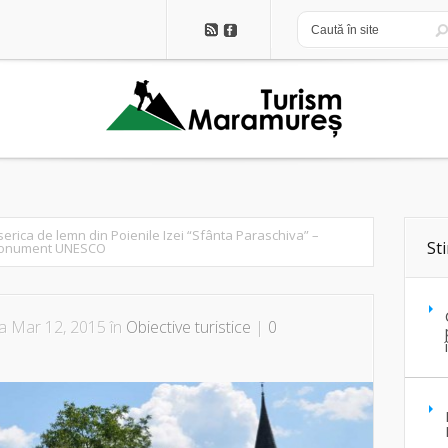
serica de lemn din Poienile Izei “Sfânta Paraschiva” –
Sti
onument UNESCO
a Mar 12, 2015 în
Obiective turistice
|
0