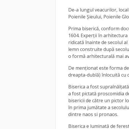
De-a lungul veacurilor, locali
Poienile Șieului, Poienile Glo
Prima biserică, conform docum
1604. Experții în arhitectur
ridicată înainte de secolul 
lemn construite după secolul a
o formă arhitecturală mai a
De menționat este forma de
dreapta-dublă) înlocuită cu 
Biserica a fost supraînălțată
a fost pictată proscomidia d
bisericii de către un pictor
în prima jumătate a secolului
dintre naos si pronaos.
Biserica e luminată de feres