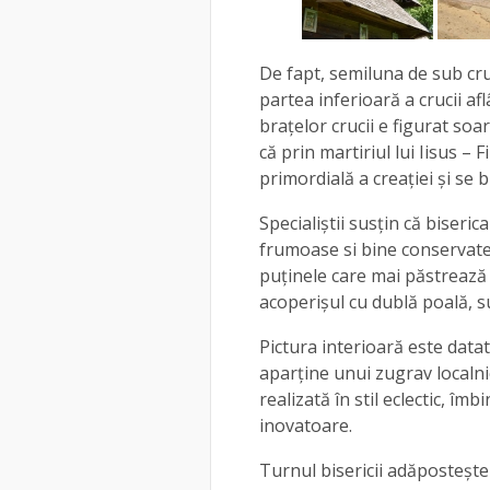
De fapt, semiluna de sub cru
partea inferioară a crucii af
brațelor crucii e figurat so
că prin martiriul lui Iisus –
primordială a creației și se
Specialiștii susțin că biseric
frumoase si bine conservate
puținele care mai păstrează a
acoperișul cu dublă poală, su
Pictura interioară este datat
aparține unui zugrav localni
realizată în stil eclectic, î
inovatoare.
Turnul bisericii adăpostește t