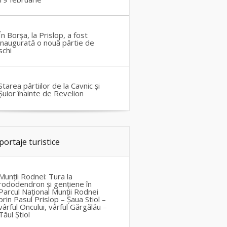
În Borșa, la Prislop, a fost
inaugurată o nouă pârtie de
schi
Starea pârtiilor de la Cavnic și
Șuior înainte de Revelion
portaje turistice
Munții Rodnei: Tura la
rododendron și gențiene în
Parcul Național Munții Rodnei
prin Pasul Prislop – Șaua Stiol –
vârful Oncului, vârful Gărgălău –
Tăul Știol