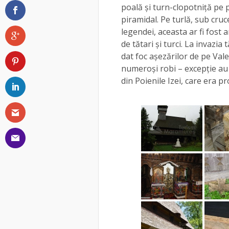
poală și turn-clopotniță pe 
piramidal. Pe turlă, sub cru
legendei, aceasta ar fi fost 
de tătari și turci. La invazi
dat foc așezărilor de pe Valea
numeroși robi – excepție au f
din Poienile Izei, care era p