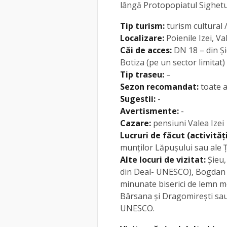
lângă Protopopiatul Sighet
Tip turism:
turism cultural /
Localizare:
Poienile Izei, Va
Căi de acces:
DN 18 – din Și
Botiza (pe un sector limitat)
Tip traseu:
–
Sezon recomandat:
toate 
Sugestii:
-
Avertismente:
-
Cazare:
pensiuni Valea Izei
Lucruri de făcut (activități
munților Lăpușului sau ale Ți
Alte locuri de vizitat:
Șieu,
din Deal- UNESCO), Bogdan V
minunate biserici de lemn m
Bârsana și Dragomirești sa
UNESCO.