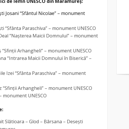
serici de lemn UNESCO din Maramureș:
ști Josani “Sfântul Nicolae” – monument
ești “Sfânta Paraschiva” – monument UNESCO
d Deal “Naşterea Maicii Domnului” – monument
iș “Sfinţii Arhangheli” – monument UNESCO
na “Intrarea Maicii Domnului în Biserică” –
nile Izei “Sfânta Paraschiva” – monument
oz “Sfinții Arhangheli” – monument UNESCO
ti – monument UNESCO
e:
it Slătioara – Glod – Bârsana – Desești