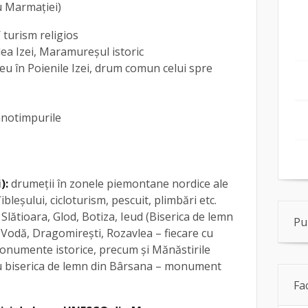
u Marmației)
 turism religios
lea Izei, Maramureșul istoric
eu în Poienile Izei, drum comun celui spre
anotimpurile
):
drumeții în zonele piemontane nordice ale
bleșului, cicloturism, pescuit, plimbări etc.
 Slătioara, Glod, Botiza, Ieud (Biserica de lemn
Pu
odă, Dragomirești, Rozavlea – fiecare cu
onumente istorice, precum și Mănăstirile
u biserica de lemn din Bârsana – monument
Fa