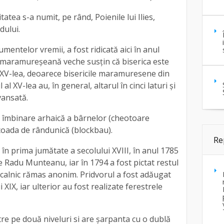
tatea s-a numit, pe rând, Poienile lui Ilies,
dului.
entelor vremii, a fost ridicată aici în anul
a maramureșeană veche susțin că biserica este
al XV-lea, deoarece bisericile maramuresene din
l XV-lea au, în general, altarul în cinci laturi și
vansată.
 îmbinare arhaică a bârnelor (cheotoare
coada de rândunică (blockbau).
Re
 în prima jumătate a secolului XVIII, în anul 1785
e Radu Munteanu, iar în 1794 a fost pictat restul
 localnic rămas anonim. Pridvorul a fost adăugat
 XIX, iar ulterior au fost realizate ferestrele
tre pe două niveluri si are șarpanta cu o dublă