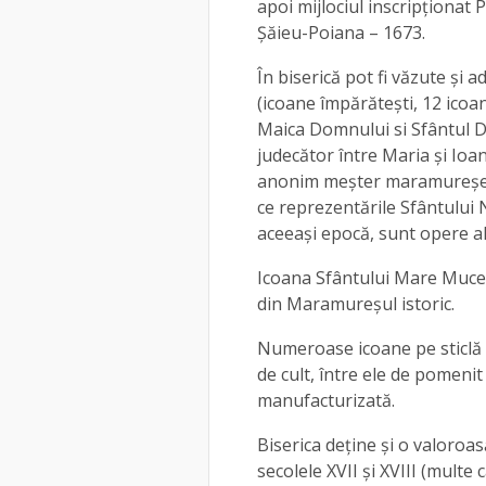
apoi mijlociul inscripționat P
Șăieu-Poiana – 1673.
În biserică pot fi văzute și
(icoane împărătești, 12 icoan
Maica Domnului si Sfântul Dim
judecător între Maria și Ioan
anonim meșter maramureșean 
ce reprezentările Sfântului 
aceeași epocă, sunt opere a
Icoana Sfântului Mare Mucen
din Maramureșul istoric.
Numeroase icoane pe sticlă r
de cult, între ele de pomenit
manufacturizată.
Biserica deține și o valoroasă 
secolele XVII și XVIII (multe