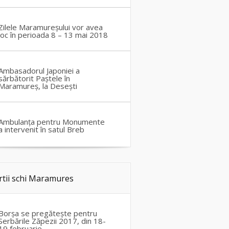
Zilele Maramureșului vor avea
loc în perioada 8 – 13 mai 2018
Ambasadorul Japoniei a
sărbătorit Paștele în
Maramureș, la Desești
Ambulanța pentru Monumente
a intervenit în satul Breb
rtii schi Maramures
Borșa se pregătește pentru
Serbările Zăpezii 2017, din 18-
19 februarie