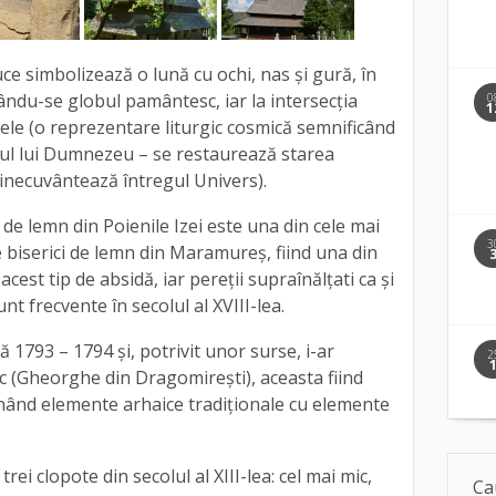
ce simbolizează o lună cu ochi, nas și gură, în
lându-se globul pamântesc, iar la intersecția
0
1
arele (o reprezentare liturgic cosmică semnificând
 Fiul lui Dumnezeu – se restaurează starea
 binecuvântează întregul Univers).
a de lemn din Poienile Izei este una din cele mai
3
 biserici de lemn din Maramureș, fiind una din
cest tip de absidă, iar pereții supraînălțati ca și
nt frecvente în secolul al XVIII-lea.
ă 1793 – 1794 și, potrivit unor surse, i-ar
2
c (Gheorghe din Dragomirești), aceasta fiind
mbinând elemente arhaice tradiționale cu elemente
rei clopote din secolul al XIII-lea: cel mai mic,
Ca