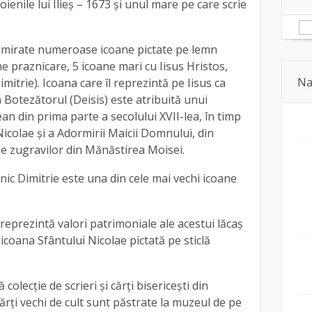
oienile lui Ilieș – 1673 și unul mare pe care scrie
 admirate numeroase icoane pictate pe lemn
e praznicare, 5 icoane mari cu Iisus Hristos,
Na
itrie). Icoana care îl reprezintă pe Iisus ca
 Botezătorul (Deisis) este atribuită unui
din prima parte a secolului XVII-lea, în timp
Nicolae și a Adormirii Maicii Domnului, din
le zugravilor din Mănăstirea Moisei.
ic Dimitrie este una din cele mai vechi icoane
eprezintă valori patrimoniale ale acestui lăcaș
 icoana Sfântului Nicolae pictată pe sticlă
colecție de scrieri și cărți bisericești din
 cărți vechi de cult sunt păstrate la muzeul de pe