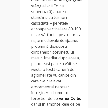
dreapta (versantul geografic
stâng al văii Colbu
superioară) apare o
stâncărie cu turnuri
cascadate – peretele
aproape vertical are 80-100
m iar vârfurile, pe alocuri ca
niște medievale donjoane,
proemină deasupra
coroanelor gorunetului
matur. Imediat după aceea,
pe aceeași parte a văii, se
ivește o fostă carieră de
aglomerate vulcanice din
care s-a prelevat
arocamentul necesar
întreținerii drumului
forestier de pe
valea Colbu
dar și în amonte, cele de pe