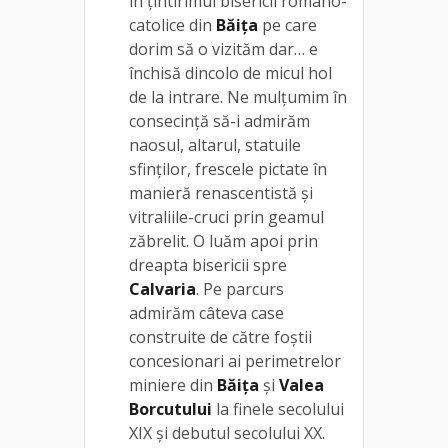
în țintirimul bisericii romano-
catolice din
Băița
pe care
dorim să o vizităm dar… e
închisă dincolo de micul hol
de la intrare. Ne mulțumim în
consecință să-i admirăm
naosul, altarul, statuile
sfinților, frescele pictate în
manieră renascentistă și
vitraliile-cruci prin geamul
zăbrelit. O luăm apoi prin
dreapta bisericii spre
Calvaria
. Pe parcurs
admirăm câteva case
construite de către foștii
concesionari ai perimetrelor
miniere din
Băița
și
Valea
Borcutului
la finele secolului
XIX și debutul secolului XX.