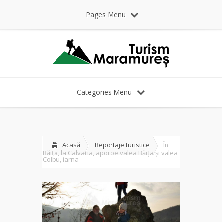
Pages Menu
Categories Menu
Acasă
Reportaje turistice
În
Băița, la Calvaria, apoi pe valea Băița și valea
Colbu, iarna