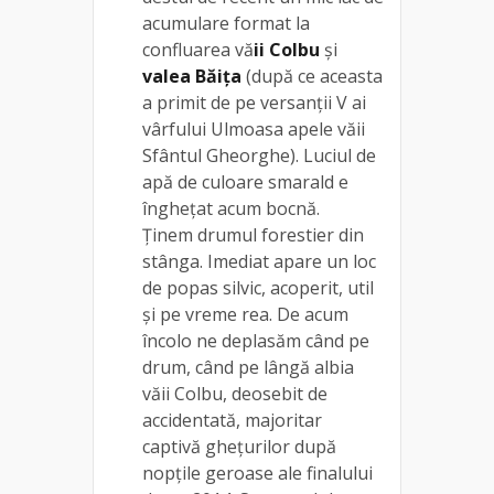
acumulare format la
confluarea vă
ii Colbu
și
valea Băița
(după ce aceasta
a primit de pe versanții V ai
vârfului Ulmoasa apele văii
Sfântul Gheorghe). Luciul de
apă de culoare smarald e
înghețat acum bocnă.
Ținem drumul forestier din
stânga. Imediat apare un loc
de popas silvic, acoperit, util
și pe vreme rea. De acum
încolo ne deplasăm când pe
drum, când pe lângă albia
văii Colbu, deosebit de
accidentată, majoritar
captivă ghețurilor după
nopțile geroase ale finalului