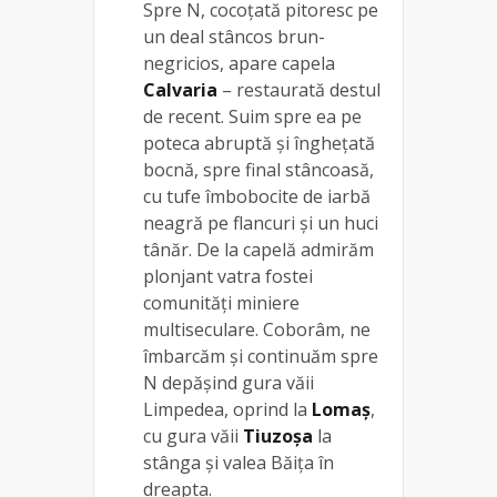
Spre N, cocoțată pitoresc pe
un deal stâncos brun-
negricios, apare capela
Calvaria
– restaurată destul
de recent. Suim spre ea pe
poteca abruptă și înghețată
bocnă, spre final stâncoasă,
cu tufe îmbobocite de iarbă
neagră pe flancuri și un huci
tânăr. De la capelă admirăm
plonjant vatra fostei
comunități miniere
multiseculare. Coborâm, ne
îmbarcăm și continuăm spre
N depășind gura văii
Limpedea, oprind la
Lomaș
,
cu gura văii
Tiuzoșa
la
stânga și valea Băița în
dreapta.