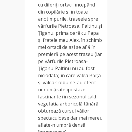
cu diferiți ortaci, începând
din copilărie și în toate
anotimpurile, traseele spre
vârfurile Pietroasa, Paltinu și
Țiganu, prima oară cu Papa
și fratele meu Alex, în schimb
mei ortacii de azi se află în
premieră pe acest traseu (iar
pe vârfurile Pietroasa-
Țiganu-Paltinu nu au fost
niciodată) în care valea Băița
și valea Colbu ne-au oferit
nenumărate ipostaze
fascinante (în sezonul cald
vegetația arboricolă tânără
obturează cursul văilor
spectaculoase dar mai mereu
aflate-n umbră densă,