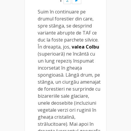
1
2
►
Suim în continuare pe
drumul forestier din care,
spre stânga, se desprind
variante abrupte de TAF ce
duc la foste parchete silvice.
În dreapta, jos,
valea Colbu
(superioară) ne încântă cu
un lung repeziș înspumat
incorsetat în gheața
spongioasă. Lângă drum, pe
stânga, un ciurgău amenajat
de forestieri ne surprinde cu
bizareriile sale glaciare,
unele deosebite (incluziuni
vegetale verzi ori ruginii în
gheața cristalină,
strălucitoare). Mai apoi în