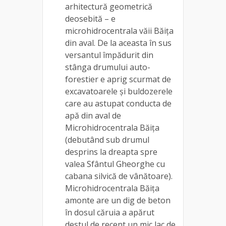
arhitectură geometrică
deosebită – e
microhidrocentrala văii Băița
din aval. De la aceasta în sus
versantul împădurit din
stânga drumului auto-
forestier e aprig scurmat de
excavatoarele și buldozerele
care au astupat conducta de
apă din aval de
Microhidrocentrala Băița
(debutând sub drumul
desprins la dreapta spre
valea Sfântul Gheorghe cu
cabana silvică de vânătoare).
Microhidrocentrala Băița
amonte are un dig de beton
în dosul căruia a apărut
destul de recent un mic lac de