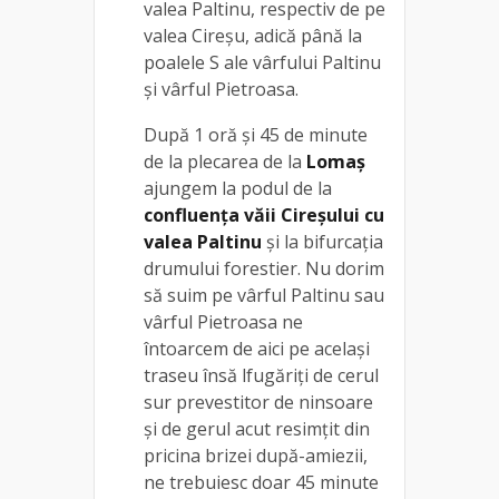
valea Paltinu, respectiv de pe
valea Cireșu, adică până la
poalele S ale vârfului Paltinu
și vârful Pietroasa.
După 1 oră și 45 de minute
de la plecarea de la
Lomaș
ajungem la podul de la
confluența văii Cireșului cu
valea Paltinu
și la bifurcația
drumului forestier. Nu dorim
să suim pe vârful Paltinu sau
vârful Pietroasa ne
întoarcem de aici pe același
traseu însă lfugăriți de cerul
sur prevestitor de ninsoare
și de gerul acut resimțit din
pricina brizei după-amiezii,
ne trebuiesc doar 45 minute