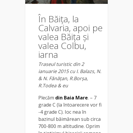
În Băița, la
Calvaria, apoi pe
valea Băița și
valea Colbu,
iarna
Traseul turistic din 2
ianuarie 2015 cu I. Balazs, N.
& N. Fănățan, R.Borșa,
R.Todea & eu
Plecăm
din Baia Mare
. – 7
grade C (la întoarecere vor fi
-4 grade C). Ioc nea în
bazinul băimărean sub circa
700-800 m altitudine. Oprim