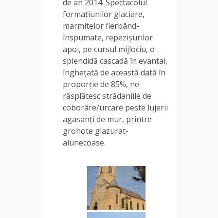
de an 2014. Spectacolul
formațiunilor glaciare,
marmitelor fierbând-
înspumate, repezișurilor
apoi, pe cursul mijlociu, o
splendidă cascadă în evantai,
înghețată de această dată în
proporție de 85%, ne
răsplătesc strădaniile de
coborâre/urcare peste lujerii
agasanți de mur, printre
grohote glazurat-
alunecoase.