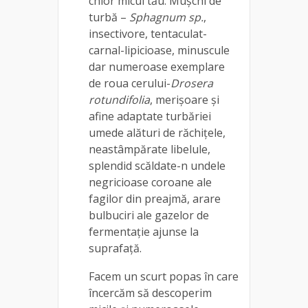
chior micul tău. Mușchi de
turbă –
Sphagnum sp.
,
insectivore, tentaculat-
carnal-lipicioase, minuscule
dar numeroase exemplare
de roua cerului-
Drosera
rotundifolia
, merișoare și
afine adaptate turbăriei
umede alături de răchițele,
neastâmpărate libelule,
splendid scăldate-n undele
negricioase coroane ale
fagilor din preajmă, arare
bulbuciri ale gazelor de
fermentație ajunse la
suprafață.
Facem un scurt popas în care
încercăm să descoperim