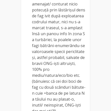
amenajat/ conturat nicio
potecuță prin lăstărișul dens
de fag ivit după exploatarea
codrului matur, nici nu s-a
marcat traseul, s-a amplast
însă un panou info în zona S
a turbăriei, la poalele unor
fagi bătrâni-enumerându-se
valoroasele specii periclitate
și, astfel probabil, salvate de
bravii ONG-iști altruiști,
100% pro
mediu/natura/eco/bio etc.
(bănuiesc că cei doi boci de
fag cu două scânduri bătute-
n cuie =banca de pe latura N
a tăului nu au plasat-o,
inutil/ neinspirat, ONG-iști
dar mai știi?!).