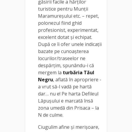
găsirii facile a hărților
turistice pentru Munții
Maramureșului etc. – repet,
polonezul fiind ghid
profesionist, experimentat,
excelent dotat și echipat.
După ce îi ofer unele indicații
bazate pe cunoașterea
locurilor/traseelor ne
despărțim, spunându-i că
mergem la
turbăria Tăul
Negru
, aflată în apropriere -
a vrut să-l vadă pe hartă
dar… nu e! Pe harta Defileul
Lăpușului e marcată însă
zona umedă din Prisaca – la
N de culme.
Ciugulim afine și merișoare,