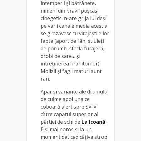
intemperii și bătrânețe,
nimeni din bravii pușcași
cinegetici n-are grija lui deși
pe varii canale media aceștia
se grozăvesc cu vitejeștile lor
fapte (aport de fân, știuleți
de porumb, sfeclă furajeră,
drobi de sare… și
întreținerea hrănitorilor).
Molizii și fagii maturi sunt
rari.
Apar și variante ale drumului
de culme apoi una ce
coboară alert spre SV-V
către capătul superior al
pârtiei de schi de
La Icoană
.
E și mai noros și la un
moment dat cad câțiva stropi