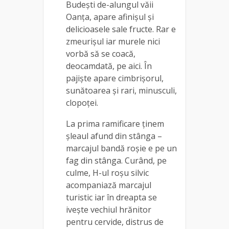
Budești de-alungul văii
Oanța, apare afinișul și
delicioasele sale fructe. Rar e
zmeurișul iar murele nici
vorbă să se coacă,
deocamdată, pe aici. În
pajiște apare cimbrișorul,
sunătoarea și rari, minusculi,
clopoței.
La prima ramificare ținem
șleaul afund din stânga –
marcajul bandă roșie e pe un
fag din stânga. Curând, pe
culme, H-ul roșu silvic
acompaniază marcajul
turistic iar în dreapta se
ivește vechiul hrănitor
pentru cervide, distrus de