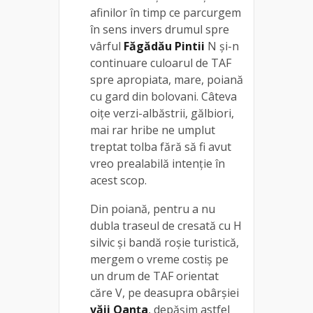
afinilor în timp ce parcurgem
în sens invers drumul spre
vârful
Făgădău Pintii
N și-n
continuare culoarul de TAF
spre apropiata, mare, poiană
cu gard din bolovani. Câteva
oițe verzi-albăstrii, gălbiori,
mai rar hribe ne umplut
treptat tolba fără să fi avut
vreo prealabilă intenție în
acest scop.
Din poiană, pentru a nu
dubla traseul de cresată cu H
silvic și bandă roșie turistică,
mergem o vreme costiș pe
un drum de TAF orientat
căre V, pe deasupra obârșiei
văii Oanța
, depășim astfel