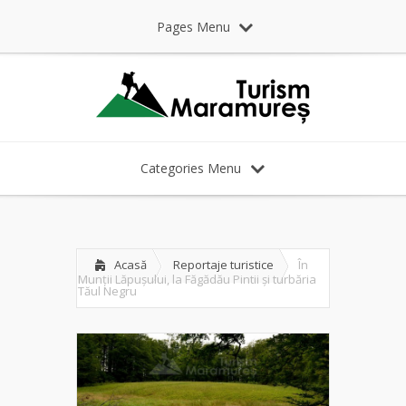
Pages Menu
Categories Menu
Acasă
Reportaje turistice
În
Munții Lăpușului, la Făgădău Pintii și turbăria
Tăul Negru