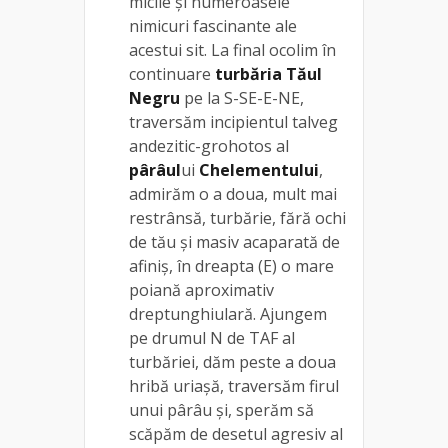
micile și numeroasele
nimicuri fascinante ale
acestui sit. La final ocolim în
continuare
turbăria Tăul
Negru
pe la S-SE-E-NE,
traversăm incipientul talveg
andezitic-grohotos al
pârâul
ui
Chelementului
,
admirăm o a doua, mult mai
restrânsă, turbărie, fără ochi
de tău și masiv acaparată de
afiniș, în dreapta (E) o mare
poiană aproximativ
dreptunghiulară. Ajungem
pe drumul N de TAF al
turbăriei, dăm peste a doua
hribă uriașă, traversăm firul
unui pârâu și, sperăm să
scăpăm de desetul agresiv al