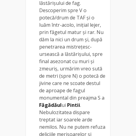
lăstărișului de fag.
Descoperim spre V o
potecă/drum de TAF și o
luăm într-acolo, inițial lejer,
prin făgetul matur și rar. Nu
dăm la nici un drum și, după
penetrarea mistrețesc-
ursească a lăstărișului, spre
final asezonat cu muri și
zmeuriș, urmărim vreo sută
de metri (spre N) o potecă de
jivine care ne scoate destul
de aproape de fagul
monumental din preajma S a
Făgădăul
ui
Pintii
.
Nebulozitatea dispare
treptat iar soarele arde
nemilos. Nu ne putem refuza
deliciile merișoarelor și