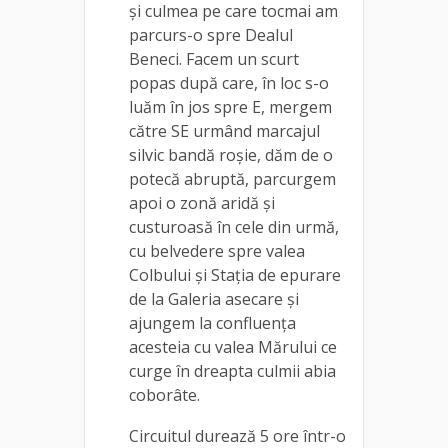
şi culmea pe care tocmai am
parcurs-o spre Dealul
Beneci. Facem un scurt
popas după care, în loc s-o
luăm în jos spre E, mergem
către SE urmând marcajul
silvic bandă roşie, dăm de o
potecă abruptă, parcurgem
apoi o zonă aridă şi
custuroasă în cele din urmă,
cu belvedere spre valea
Colbului şi Staţia de epurare
de la Galeria asecare și
ajungem la confluenţa
acesteia cu valea Mărului ce
curge în dreapta culmii abia
coborâte.
Circuitul durează 5 ore într-o