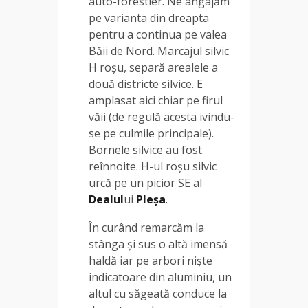
auto-forestier. Ne angajăm
pe varianta din dreapta
pentru a continua pe valea
Băii de Nord. Marcajul silvic
H roşu, separă arealele a
două districte silvice. E
amplasat aici chiar pe firul
văii (de regulă acesta ivindu-
se pe culmile principale).
Bornele silvice au fost
reînnoite. H-ul roşu silvic
urcă pe un picior SE al
Dealul
ui
Pleşa
.
În curând remarcăm la
stânga şi sus o altă imensă
haldă iar pe arbori nişte
indicatoare din aluminiu, un
altul cu săgeată conduce la