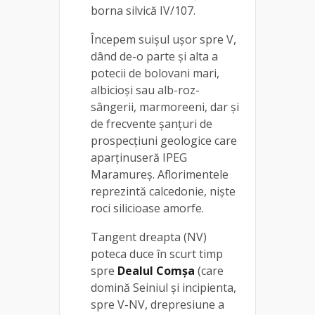
borna silvică IV/107.
Începem suișul uşor spre V,
dând de-o parte şi alta a
potecii de bolovani mari,
albicioşi sau alb-roz-
sângerii, marmoreeni, dar şi
de frecvente şanţuri de
prospecţiuni geologice care
aparținuseră IPEG
Maramureş. Aflorimentele
reprezintă calcedonie, nişte
roci silicioase amorfe.
Tangent dreapta (NV)
poteca duce în scurt timp
spre
Dealul Comşa
(care
domină Seiniul şi incipienta,
spre V-NV, drepresiune a