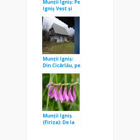
Munții Igniș: Pe
Igniș Vest și
vârful Igniș
prin valea
Șlipului și
Culmea
Comorilor
Munții Igniș:
Din Cicârlău, pe
valea Negruți
și vârful
Șindilitu
Munții Igniș
(Firiza): De la
Lacul Firiza pe
Ostra Est, la