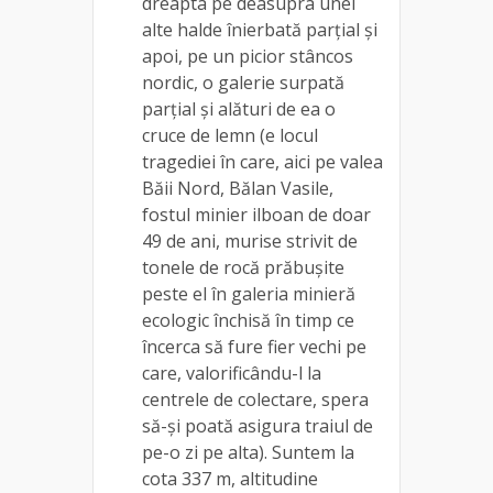
dreapta pe deasupra unei
alte halde înierbată parţial şi
apoi, pe un picior stâncos
nordic, o galerie surpată
parţial şi alături de ea o
cruce de lemn (e locul
tragediei în care, aici pe valea
Băii Nord, Bălan Vasile,
fostul minier ilboan de doar
49 de ani, murise strivit de
tonele de rocă prăbuşite
peste el în galeria minieră
ecologic închisă în timp ce
încerca să fure fier vechi pe
care, valorificându-l la
centrele de colectare, spera
să-şi poată asigura traiul de
pe-o zi pe alta). Suntem la
cota 337 m, altitudine