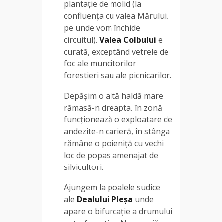
plantaţie de molid (la
confluenţa cu valea Mărului,
pe unde vom închide
circuitul).
Valea Colbului
e
curată, exceptând vetrele de
foc ale muncitorilor
forestieri sau ale picnicarilor.
Depășim o altă haldă mare
rămasă-n dreapta, în zonă
funcționează o exploatare de
andezite-n carieră, în stânga
rămâne o poieniţă cu vechi
loc de popas amenajat de
silvicultori.
Ajungem la poalele sudice
ale
Dealului Pleşa
unde
apare o bifurcaţie a drumului