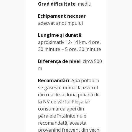
Grad dificultate
: mediu
Echipament necesar
:
adecvat anotimpului
Lungime și durată
:
aproximativ 12-14 km, 4 ore,
30 minute – 5 ore, 30 minute
Diferența de nivel
: circa 500
m
Recomandări
: Apa potabilă
se găseşte numai la izvorul
din cea de-a doua poiană de
la NV de vârful Pleşa iar
consumarea apei din
pâraiele întâlnite nu e
recomandată, aceasta
provenind frecvent din vechi