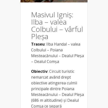
Masivul Igniș:
Ilba – valea
Colbului – vârful
Pleșa
Traseu
: Ilba Handal – valea
Colbului – Poiana
Mesteacănului – Dealul Pleşa
– Dealul Comşa
Obiectiv
: Circuit turistic
nemarcat având drept
obiective atingerea culmii
principale dintre Poiana
Mesteacănului – Dealul Pleşa
(686 m altitudine) şi Dealul
Comşa ce separă