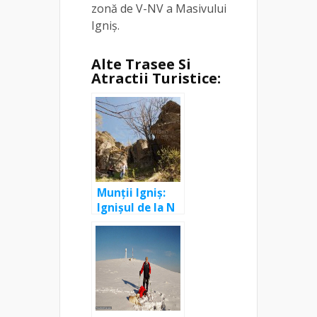
zonă de V-NV a Masivului
Igniş.
Alte Trasee Si
Atractii Turistice:
Munții Igniș:
Ignișul de la N
spre V