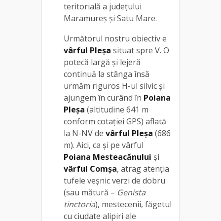
teritorială a județului
Maramureş şi Satu Mare.
Următorul nostru obiectiv e
vârful Pleşa
situat spre V. O
potecă largă şi lejeră
continuă la stânga însă
urmăm riguros H-ul silvic și
ajungem în curând în
Poiana
Pleşa
(altitudine 641 m
conform cotaţiei GPS) aflată
la N-NV de
vârful Pleşa
(686
m). Aici, ca şi pe vârful
Poiana Mesteacănului
şi
vârful Comşa
, atrag atenţia
tufele veşnic verzi de dobru
(sau mătură –
Genista
tinctoria
), mestecenii, făgetul
cu ciudate alipiri ale