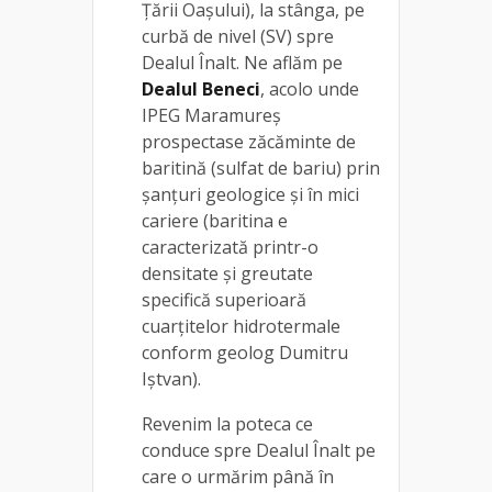
Ţării Oaşului), la stânga, pe
curbă de nivel (SV) spre
Dealul Înalt. Ne aflăm pe
Dealul Beneci
, acolo unde
IPEG Maramureş
prospectase zăcăminte de
baritină (sulfat de bariu) prin
şanţuri geologice şi în mici
cariere (baritina e
caracterizată printr-o
densitate şi greutate
specifică superioară
cuarţitelor hidrotermale
conform geolog Dumitru
Iștvan).
Revenim la poteca ce
conduce spre Dealul Înalt pe
care o urmărim până în