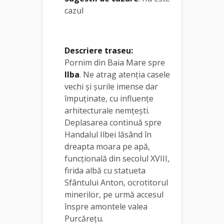
cazul
Descriere traseu:
Pornim din Baia Mare spre
Ilba
. Ne atrag atenţia casele
vechi şi şurile imense dar
împuţinate, cu influenţe
arhitecturale nemțești.
Deplasarea continuă spre
Handalul Ilbei lăsând în
dreapta moara pe apă,
funcţională din secolul XVIII,
firida albă cu statueta
Sfântului Anton, ocrotitorul
minerilor, pe urmă accesul
înspre amontele valea
Purcăreţu.