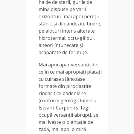
halde de steril, gurile de
mină dispuse pe varii
orizonturi, mai apoi pereţii
stâncoşi din andezite tinere,
pe alocuri intens alterate
hidrotermal, ocru-gălbui,
alteori întunecate şi
acaparate de feriguţe.
Mai apoi apar versanţii din
ce în ce mai apropiaţi placaţi
cu cuirase stâncoase
formate din piroclastite
riodacitice badeniene
(conform geolog Dumitru
Iștvan). Carpenii şi fagii
ocupă versanţii abrupţi, se
mai ivește o plantaţie de
zadă, mai apoi o mică