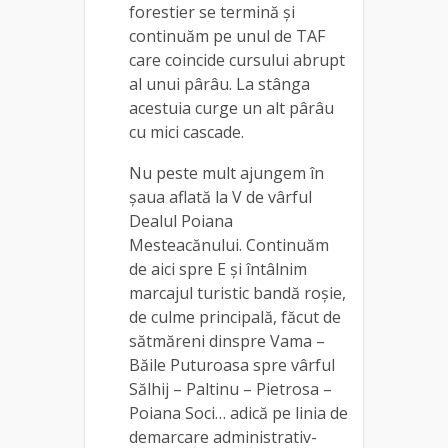
forestier se termină şi
continuăm pe unul de TAF
care coincide cursului abrupt
al unui pârâu. La stânga
acestuia curge un alt pârâu
cu mici cascade.
Nu peste mult ajungem în
şaua aflată la V de vârful
Dealul Poiana
Mesteacănului. Continuăm
de aici spre E și întâlnim
marcajul turistic bandă roşie,
de culme principală, făcut de
sătmăreni dinspre Vama –
Băile Puturoasa spre vârful
Sălhij – Paltinu – Pietrosa –
Poiana Soci… adică pe linia de
demarcare administrativ-