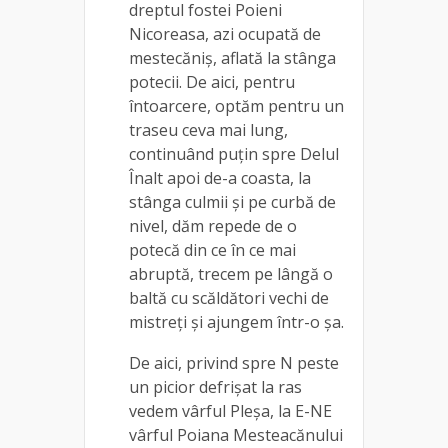
dreptul fostei Poieni
Nicoreasa, azi ocupată de
mestecăniş, aflată la stânga
potecii. De aici, pentru
întoarcere, optăm pentru un
traseu ceva mai lung,
continuând puţin spre Delul
Înalt apoi de-a coasta, la
stânga culmii şi pe curbă de
nivel, dăm repede de o
potecă din ce în ce mai
abruptă, trecem pe lângă o
baltă cu scăldători vechi de
mistreţi și ajungem într-o şa.
De aici, privind spre N peste
un picior defrişat la ras
vedem vârful Pleşa, la E-NE
vârful Poiana Mesteacănului