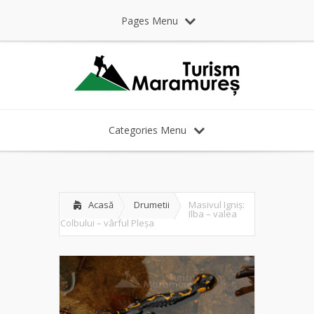
Pages Menu
Categories Menu
Acasă
Drumetii
Masivul Igniș:
Ilba – valea
Colbului – vârful Pleșa