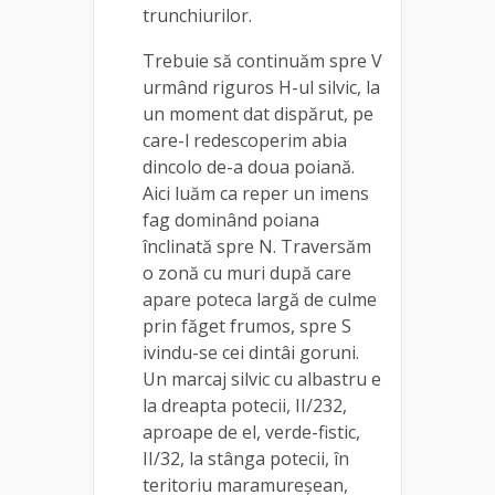
trunchiurilor.
Trebuie să continuăm spre V
urmând riguros H-ul silvic, la
un moment dat dispărut, pe
care-l redescoperim abia
dincolo de-a doua poiană.
Aici luăm ca reper un imens
fag dominând poiana
înclinată spre N. Traversăm
o zonă cu muri după care
apare poteca largă de culme
prin făget frumos, spre S
ivindu-se cei dintâi goruni.
Un marcaj silvic cu albastru e
la dreapta potecii, II/232,
aproape de el, verde-fistic,
II/32, la stânga potecii, în
teritoriu maramureşean,