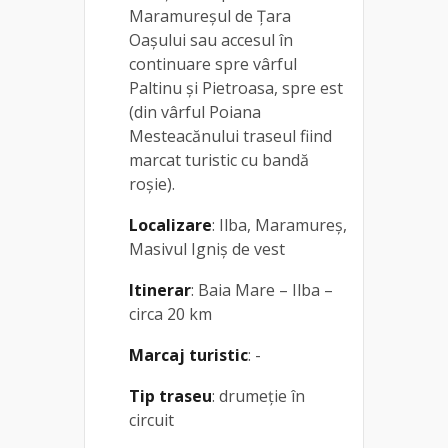
Maramureşul de Ţara
Oaşului sau accesul în
continuare spre vârful
Paltinu şi Pietroasa, spre est
(din vârful Poiana
Mesteacănului traseul fiind
marcat turistic cu bandă
roşie).
Localizare
: Ilba, Maramureș,
Masivul Igniș de vest
Itinerar
: Baia Mare – Ilba –
circa 20 km
Marcaj turistic
: -
Tip traseu
: drumeție în
circuit