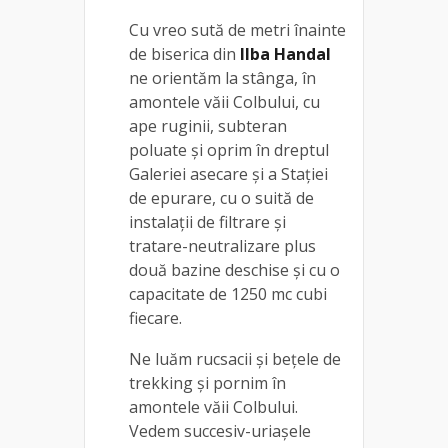
Cu vreo sută de metri înainte
de biserica din
Ilba Handal
ne orientăm la stânga, în
amontele văii Colbului, cu
ape ruginii, subteran
poluate și oprim în dreptul
Galeriei asecare şi a Staţiei
de epurare, cu o suită de
instalaţii de filtrare şi
tratare-neutralizare plus
două bazine deschise şi cu o
capacitate de 1250 mc cubi
fiecare.
Ne luăm rucsacii și bețele de
trekking și pornim în
amontele văii Colbului.
Vedem succesiv-uriaşele