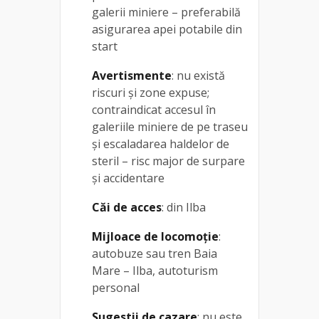
galerii miniere – preferabilă
asigurarea apei potabile din
start
Avertismente
: nu există
riscuri şi zone expuse;
contraindicat accesul în
galeriile miniere de pe traseu
şi escaladarea haldelor de
steril – risc major de surpare
şi accidentare
Căi de acces
: din Ilba
Mijloace de locomoție
:
autobuze sau tren Baia
Mare – Ilba, autoturism
personal
Sugestii de cazare
: nu este