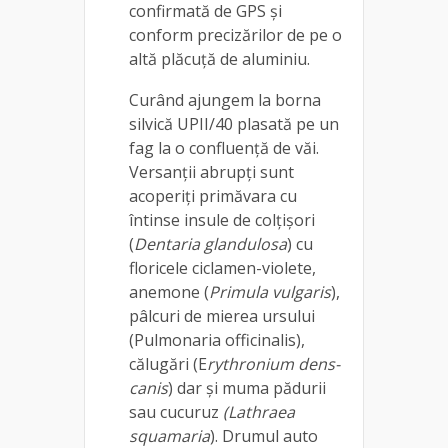
confirmată de GPS și
conform precizărilor de pe o
altă plăcuţă de aluminiu.
Curând ajungem la borna
silvică UPII/40 plasată pe un
fag la o confluenţă de văi.
Versanţii abrupţi sunt
acoperiţi primăvara cu
întinse insule de colţişori
(
Dentaria glandulosa
) cu
floricele ciclamen-violete,
anemone (
Primula vulgaris
),
pâlcuri de mierea ursului
(Pulmonaria officinalis),
călugări (E
rythronium dens-
canis
) dar și muma pădurii
sau cucuruz
(Lathraea
squamaria
). Drumul auto