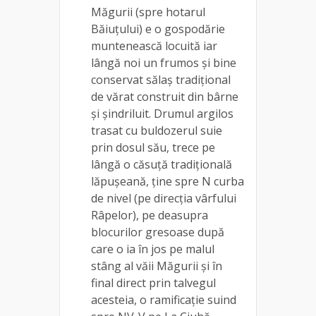
Măgurii (spre hotarul
Băiuțului) e o gospodărie
muntenească locuită iar
lângă noi un frumos și bine
conservat sălaș tradițional
de vărat construit din bârne
și șindriluit. Drumul argilos
trasat cu buldozerul suie
prin dosul său, trece pe
lângă o căsuță tradițională
lăpușeană, ține spre N curba
de nivel (pe direcția vârfului
Râpelor), pe deasupra
blocurilor gresoase după
care o ia în jos pe malul
stâng al văii Măgurii și în
final direct prin talvegul
acesteia, o ramificație suind