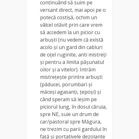
continuând să suim pe
versant direct, mai apoi pe o
potecă costișă, ochim un
vâlcel otăvit prin care vrem
să accedem la un picior cu
arbuști (nu vedem că există
acolo și un gard din cabluri
de oțel ruginite, anti mistreți
și pentru a limita pășunatul
oilor și a vitelor). Intrăm
mistrețește printre arbuști
(păducei, porumbari și
măceși agasanți, țepoși) și
când speram să ieșim pe
piciorul lung, în dosul căruia,
spre NE, suie un drum de
car/pastoral spre Măgura,
ne trezim cu parii gardului în
față și portativele dezolante