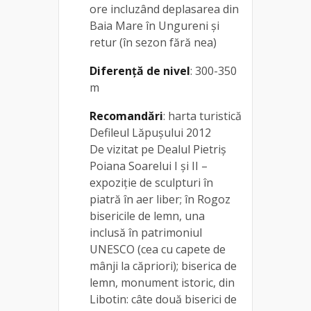
ore incluzând deplasarea din
Baia Mare în Ungureni și
retur (în sezon fără nea)
Diferență de nivel
: 300-350
m
Recomandări
: harta turistică
Defileul Lăpușului 2012
De vizitat pe Dealul Pietriș
Poiana Soarelui I și II –
expoziție de sculpturi în
piatră în aer liber; în Rogoz
bisericile de lemn, una
inclusă în patrimoniul
UNESCO (cea cu capete de
mânji la căpriori); biserica de
lemn, monument istoric, din
Libotin: câte două biserici de