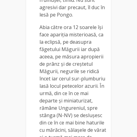
agresivi dar precaut, îl duc în
lesă pe Pongo.
Abia către ora 12 soarele își
face apariția misterioasă, ca
la eclipsă, pe deasupra
făgetului Măgurii iar după
aceea, pe măsura apropierii
de prânz și de creștetul
Măgurii, negurile se ridică
încet iar cerul sur-plumburiu
lasă locul petecelor azurii. În
urmă, din ce în ce mai
departe și miniaturizat,
rămâne Ungureniul, spre
stânga (N-NV) se deslușesc
din ce în ce mai bine haturile
cu mărăcini, sălașele de vărat