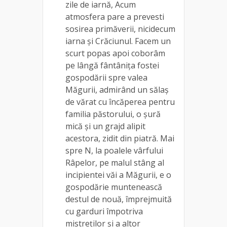
zile de iarnă, Acum
atmosfera pare a prevesti
sosirea primăverii, nicidecum
iarna și Crăciunul. Facem un
scurt popas apoi coborâm
pe lângă fântânița fostei
gospodării spre valea
Măgurii, admirând un sălaș
de vărat cu încăperea pentru
familia păstorului, o șură
mică și un grajd alipit
acestora, zidit din piatră. Mai
spre N, la poalele vârfului
Râpelor, pe malul stâng al
incipientei văi a Măgurii, e o
gospodărie muntenească
destul de nouă, împrejmuită
cu garduri împotriva
mistreților și a altor