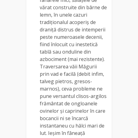
vărat construite din bârne de
lemn, în unele cazuri
tradiționalul acoperiș de
draniță distrus de intemperii
peste numeroasele decenii,
fiind înlocuit cu inestetică
tablă sau onduline din
azbociment (mai rezistente).
Traversarea văii Măgurii
prin vad e facilă (debit infim,
talveg pietros, gresos-
marnos), ceva probleme ne
pune versantul clisos-argilos
frământat de ongloanele
ovinelor și caprinelor în care
bocancii ni se încarcă
instantaneu cu hălci mari de
lut. Ieșim în fâneață