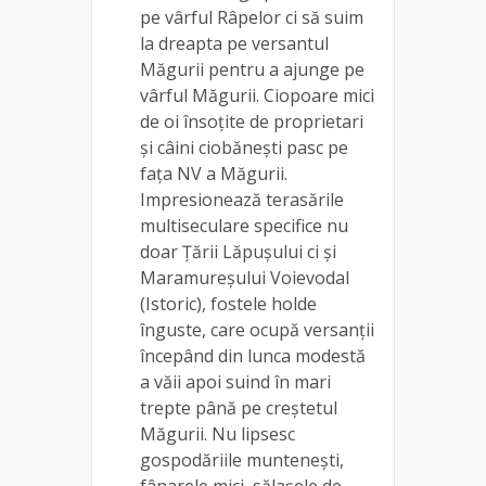
pe vârful Râpelor ci să suim
la dreapta pe versantul
Măgurii pentru a ajunge pe
vârful Măgurii. Ciopoare mici
de oi însoțite de proprietari
și câini ciobănești pasc pe
fața NV a Măgurii.
Impresionează terasările
multiseculare specifice nu
doar Țării Lăpușului ci și
Maramureșului Voievodal
(Istoric), fostele holde
înguste, care ocupă versanții
începând din lunca modestă
a văii apoi suind în mari
trepte până pe creștetul
Măgurii. Nu lipsesc
gospodăriile muntenești,
fânarele mici, sălașele de