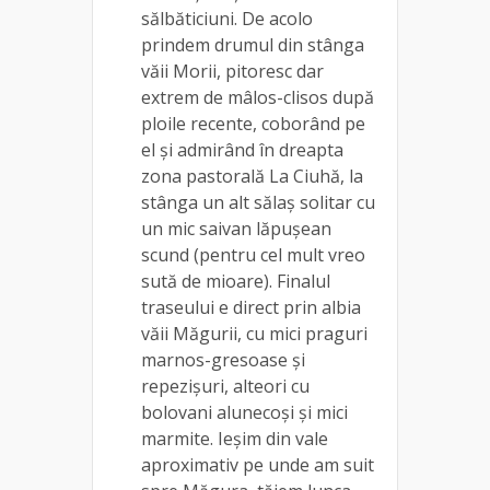
sălbăticiuni. De acolo
prindem drumul din stânga
văii Morii, pitoresc dar
extrem de mâlos-clisos după
ploile recente, coborând pe
el și admirând în dreapta
zona pastorală La Ciuhă, la
stânga un alt sălaș solitar cu
un mic saivan lăpușean
scund (pentru cel mult vreo
sută de mioare). Finalul
traseului e direct prin albia
văii Măgurii, cu mici praguri
marnos-gresoase și
repezișuri, alteori cu
bolovani alunecoși și mici
marmite. Ieșim din vale
aproximativ pe unde am suit