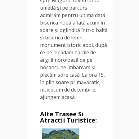
spre Măgura, tăiem lunca
umedă și pe parcurs
admirăm pentru ultima dată
biserica nouă aflată acum în
soare și oglindită într-o baltă
și biserica de lemn,
monument istoric apoi, după
ce ne lepădăm hălcile de
argilă noroioasă de pe
bocanci, ne îmbarcăm și
plecăm spre casă. La ora 15,
în plin soare primăvăratic,
nicidecum de decembrie,
ajungem acasă.
Alte Trasee Si
Atractii Turistice: