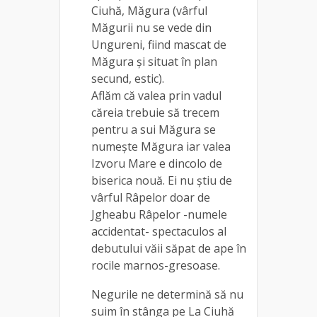
Ciuhă, Măgura (vârful
Măgurii nu se vede din
Ungureni, fiind mascat de
Măgura și situat în plan
secund, estic).
Aflăm că valea prin vadul
căreia trebuie să trecem
pentru a sui Măgura se
numește Măgura iar valea
Izvoru Mare e dincolo de
biserica nouă. Ei nu știu de
vârful Râpelor doar de
Jgheabu Râpelor -numele
accidentat- spectaculos al
debutului văii săpat de ape în
rocile marnos-gresoase.
Negurile ne determină să nu
suim în stânga pe La Ciuhă