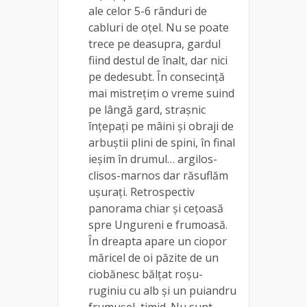
ale celor 5-6 rânduri de
cabluri de oțel. Nu se poate
trece pe deasupra, gardul
fiind destul de înalt, dar nici
pe dedesubt. În consecință
mai mistrețim o vreme suind
pe lângă gard, strașnic
înțepați pe mâini și obraji de
arbuștii plini de spini, în final
ieșim în drumul… argilos-
clisos-marnos dar răsuflăm
ușurați. Retrospectiv
panorama chiar și cețoasă
spre Ungureni e frumoasă.
În dreapta apare un ciopor
măricel de oi păzite de un
ciobănesc bălțat roșu-
ruginiu cu alb și un puiandru
frumușel, timid. Nu sunt