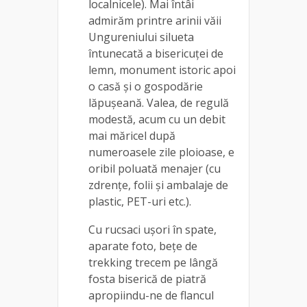
localnicele). Mai întâi
admirăm printre arinii văii
Ungureniului silueta
întunecată a bisericuței de
lemn, monument istoric apoi
o casă și o gospodărie
lăpușeană. Valea, de regulă
modestă, acum cu un debit
mai măricel după
numeroasele zile ploioase, e
oribil poluată menajer (cu
zdrențe, folii și ambalaje de
plastic, PET-uri etc.).
Cu rucsaci ușori în spate,
aparate foto, bețe de
trekking trecem pe lângă
fosta biserică de piatră
apropiindu-ne de flancul