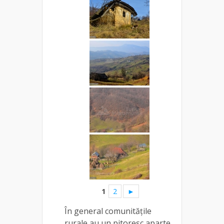
1
2
►
În general comunitățile
rurale au un pitoresc aparte