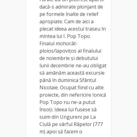
dacă-s admirate plonjant de
pe formele înalte de relief
apropiate. Cam de aici a
plecat ideea acestui traseu în
mintea lui I. Pop Topo.
Finalul mohorât-
ploios/lapovițos al finalului
de noiembrie și debutului
lunii decembrie ne-au obligat
să amânăm această excursie
până în duminica Sfântul
Nicolaie. Ocupat fiind cu alte
proiecte, din nefericire Ionică
Pop Topo nu ne-a putut
însoți. Ideea lui fusese să
suim din Ungureni pe La
Ciulă pe vârful Râpelor (777
m) apoi să facem o