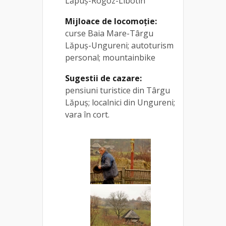
Lăpuș-Rogoz-Libotin
Mijloace de locomoție:
curse Baia Mare-Târgu
Lăpuș-Ungureni; autoturism
personal; mountainbike
Sugestii de cazare:
pensiuni turistice din Târgu
Lăpuș; localnici din Ungureni;
vara în cort.