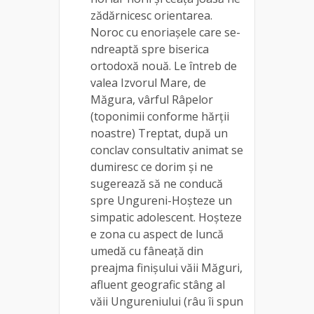
zădărnicesc orientarea.
Noroc cu enoriașele care se-
ndreaptă spre biserica
ortodoxă nouă. Le întreb de
valea Izvorul Mare, de
Măgura, vârful Râpelor
(toponimii conforme hărții
noastre) Treptat, după un
conclav consultativ animat se
dumiresc ce dorim și ne
sugerează să ne conducă
spre Ungureni-Hoșteze un
simpatic adolescent. Hoșteze
e zona cu aspect de luncă
umedă cu fâneață din
preajma finișului văii Măguri,
afluent geografic stâng al
văii Ungureniului (râu îi spun