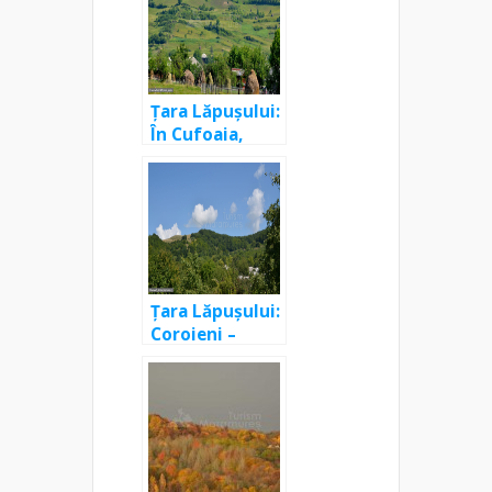
Țara Lăpușului:
În Cufoaia,
Rogoz, Libotin
și Cupșeni, de
Rusalii
Țara Lăpușului:
Coroieni –
Drăghia –
Dealul Mare