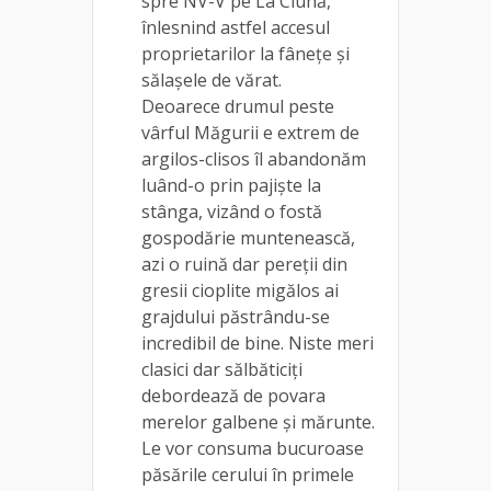
spre NV-V pe La Ciuhă,
înlesnind astfel accesul
proprietarilor la fânețe și
sălașele de vărat.
Deoarece drumul peste
vârful Măgurii e extrem de
argilos-clisos îl abandonăm
luând-o prin pajiște la
stânga, vizând o fostă
gospodărie muntenească,
azi o ruină dar pereții din
gresii cioplite migălos ai
grajdului păstrându-se
incredibil de bine. Niste meri
clasici dar sălbăticiți
debordează de povara
merelor galbene și mărunte.
Le vor consuma bucuroase
păsările cerului în primele