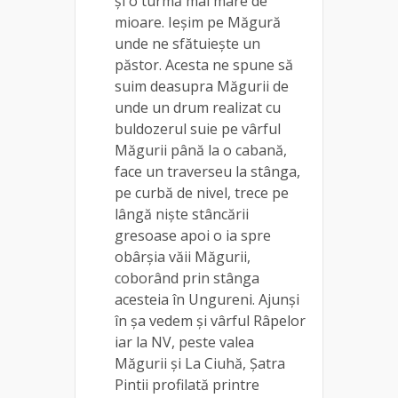
și o turmă mai mare de
mioare. Ieșim pe Măgură
unde ne sfătuiește un
păstor. Acesta ne spune să
suim deasupra Măgurii de
unde un drum realizat cu
buldozerul suie pe vârful
Măgurii până la o cabană,
face un traverseu la stânga,
pe curbă de nivel, trece pe
lângă niște stâncării
gresoase apoi o ia spre
obârșia văii Măgurii,
coborând prin stânga
acesteia în Ungureni. Ajunși
în șa vedem și vârful Râpelor
iar la NV, peste valea
Măgurii și La Ciuhă, Șatra
Pintii profilată printre