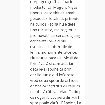
drept geografic al foarte
modestei văi Măguri. Niște
tineri și deosebit de amabili
gospodari localnici, privindu-
ne curioși (zona nu e defel
una turistică, mă rog, nu e
promovată iar cei care ajung
accidental pe-aici știu
eventual de bisericile de
lemn, monumente istorice,
ritualurile pascale, Moșii de
Primăvară și cam atât iar
dacă le-ai spune că prin
aprilie-iunie aici înfloresc
vreo două specii de orhidee
ar zice că ”ești dus cu capul”)
ne oferă câteva relații în timp
ce negurile acoperă din vârf
spre poale vârful Râpelor, La