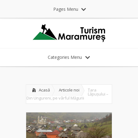
Pages Menu
Categories Menu
Acasă
Articole noi
Țara
Lăpușului –
Din Ungureni, pe vârful Măgurii