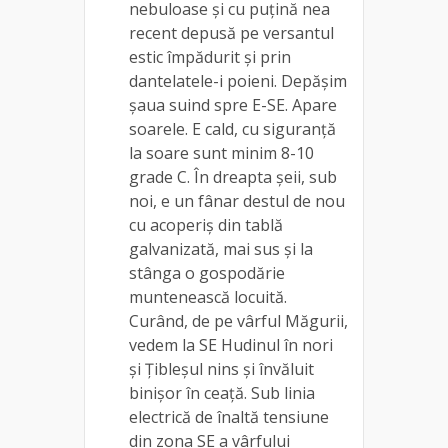
nebuloase și cu puțină nea
recent depusă pe versantul
estic împădurit și prin
dantelatele-i poieni. Depășim
șaua suind spre E-SE. Apare
soarele. E cald, cu siguranță
la soare sunt minim 8-10
grade C. În dreapta șeii, sub
noi, e un fânar destul de nou
cu acoperiș din tablă
galvanizată, mai sus și la
stânga o gospodărie
muntenească locuită.
Curând, de pe vârful Măgurii,
vedem la SE Hudinul în nori
și Țibleșul nins și învăluit
binișor în ceață. Sub linia
electrică de înaltă tensiune
din zona SE a vârfului