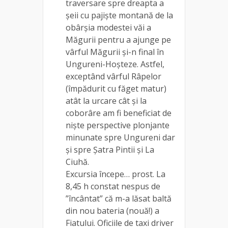
traversare spre dreapta a
șeii cu pajiște montană de la
obârșia modestei văi a
Măgurii pentru a ajunge pe
vârful Măgurii și-n final în
Ungureni-Hoșteze. Astfel,
exceptând vârful Râpelor
(împădurit cu făget matur)
atât la urcare cât și la
coborâre am fi beneficiat de
niște perspective plonjante
minunate spre Ungureni dar
și spre Șatra Pintii și La
Ciuhă.
Excursia începe… prost. La
8,45 h constat nespus de
”încântat” că m-a lăsat baltă
din nou bateria (nouă!) a
Fiatului. Oficiile de taxi driver