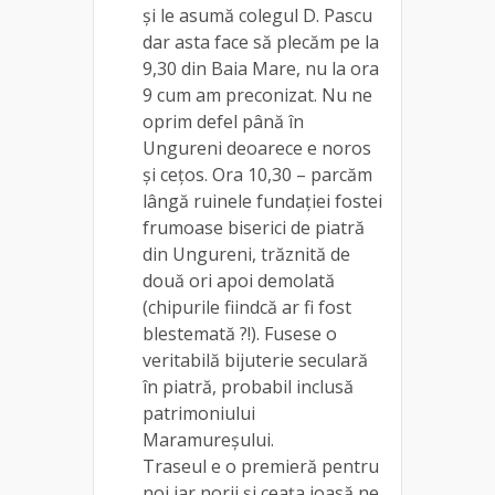
și le asumă colegul D. Pascu
dar asta face să plecăm pe la
9,30 din Baia Mare, nu la ora
9 cum am preconizat. Nu ne
oprim defel până în
Ungureni deoarece e noros
și cețos. Ora 10,30 – parcăm
lângă ruinele fundației fostei
frumoase biserici de piatră
din Ungureni, trăznită de
două ori apoi demolată
(chipurile fiindcă ar fi fost
blestemată ?!). Fusese o
veritabilă bijuterie seculară
în piatră, probabil inclusă
patrimoniului
Maramureșului.
Traseul e o premieră pentru
noi iar norii și ceața joasă ne