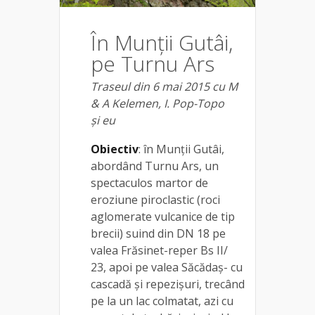
În Munții Gutâi,
pe Turnu Ars
Traseul din 6 mai 2015 cu M
& A Kelemen, I. Pop-Topo
și eu
Obiectiv
: în Munții Gutâi,
abordând Turnu Ars, un
spectaculos martor de
eroziune piroclastic (roci
aglomerate vulcanice de tip
brecii) suind din DN 18 pe
valea Frăsinet-reper Bs II/
23, apoi pe valea Săcădaș- cu
cascadă și repezișuri, trecând
pe la un lac colmatat, azi cu