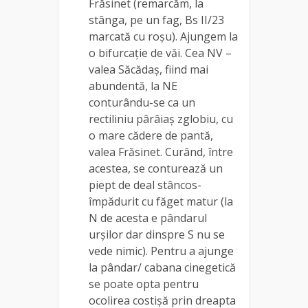
Frăsinet (remarcăm, la
stânga, pe un fag, Bs II/23
marcată cu roșu). Ajungem la
o bifurcație de văi. Cea NV –
valea Săcădaș, fiind mai
abundentă, la NE
conturându-se ca un
rectiliniu pârâiaș zglobiu, cu
o mare cădere de pantă,
valea Frăsinet. Curând, între
acestea, se conturează un
piept de deal stâncos-
împădurit cu făget matur (la
N de acesta e pândarul
urșilor dar dinspre S nu se
vede nimic). Pentru a ajunge
la pândar/ cabana cinegetică
se poate opta pentru
ocolirea costișă prin dreapta