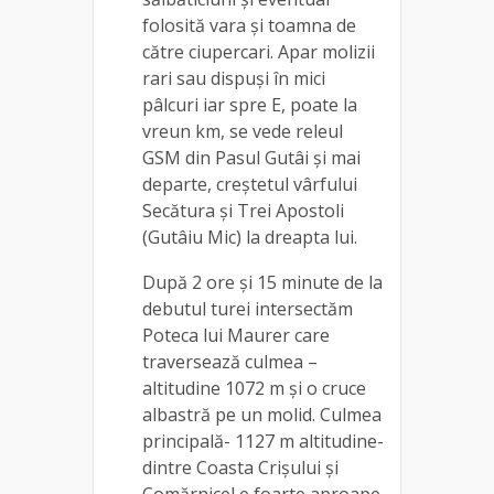
folosită vara și toamna de
către ciupercari. Apar molizii
rari sau dispuși în mici
pâlcuri iar spre E, poate la
vreun km, se vede releul
GSM din Pasul Gutâi și mai
departe, creștetul vârfului
Secătura și Trei Apostoli
(Gutâiu Mic) la dreapta lui.
După 2 ore și 15 minute de la
debutul turei intersectăm
Poteca lui Maurer care
traversează culmea –
altitudine 1072 m și o cruce
albastră pe un molid. Culmea
principală- 1127 m altitudine-
dintre Coasta Crișului și
Comărnicel e foarte aproape