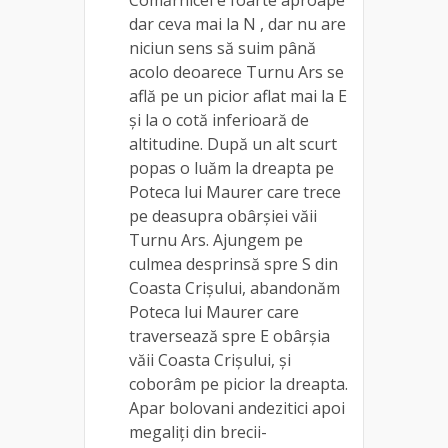
dar ceva mai la N , dar nu are
niciun sens să suim până
acolo deoarece Turnu Ars se
află pe un picior aflat mai la E
și la o cotă inferioară de
altitudine. După un alt scurt
popas o luăm la dreapta pe
Poteca lui Maurer care trece
pe deasupra obârșiei văii
Turnu Ars. Ajungem pe
culmea desprinsă spre S din
Coasta Crișului, abandonăm
Poteca lui Maurer care
traversează spre E obârșia
văii Coasta Crișului, și
coborâm pe picior la dreapta.
Apar bolovani andezitici apoi
megaliți din brecii-