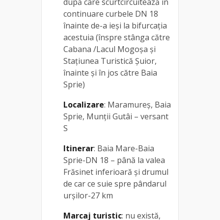
după care scurtcircuitează în
continuare curbele DN 18
înainte de-a ieși la bifurcația
acestuia (înspre stânga către
Cabana /Lacul Mogoșa și
Stațiunea Turistică Șuior,
înainte și în jos către Baia
Sprie)
Localizare
: Maramureș, Baia
Sprie, Munții Gutâi – versant
S
Itinerar
: Baia Mare-Baia
Sprie-DN 18 – până la valea
Frăsinet inferioară și drumul
de car ce suie spre pândarul
urșilor-27 km
Marcaj turistic
: nu există,