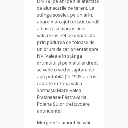
DN 18 (de ani de zile afectată
de alunecările de teren). La
stânga șoselei, pe un arin,
apare marcajul turistic bandă
albastră și mai jos de el,
valea Frăsinet acompaniată
prin pădurea de foioase de
un drum de car orientat spre
NV. Valea e în stânga
drumului și pe malul ei drept
se vede o veche captare de
apă potabilă (în 1905 au fost
captate în zona valea
Sărmașu Mare-valea
Frăsineasa-Păstrăvăria
Poiana Șuior trei izvoare
abundente).
Mergem în amontele văii