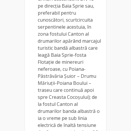
pe direcția Baia Sprie sau,
preferabil pentru
cunoscători, scurtcircuita
serpentinele acestuia, în
zona fostului Canton al
drumarilor apărând marcajul
turistic bandă albastră care
leagă Baia Sprie-fosta
Flotație de minereuri
neferoase, cu Poiana-
Păstrăvăria Șuior – Drumu
Măriuții-Poiana Boului –
traseu care continuă apoi
spre Creasta Cocoșului); de
la fostul Canton al
drumarilor banda albastră o
ia o vreme pe sub linia
electrică de înaltă tensiune