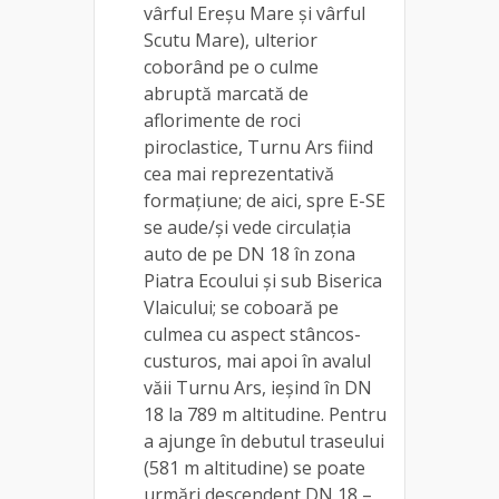
vârful Ereșu Mare și vârful
Scutu Mare), ulterior
coborând pe o culme
abruptă marcată de
aflorimente de roci
piroclastice, Turnu Ars fiind
cea mai reprezentativă
formațiune; de aici, spre E-SE
se aude/și vede circulația
auto de pe DN 18 în zona
Piatra Ecoului și sub Biserica
Vlaicului; se coboară pe
culmea cu aspect stâncos-
custuros, mai apoi în avalul
văii Turnu Ars, ieșind în DN
18 la 789 m altitudine. Pentru
a ajunge în debutul traseului
(581 m altitudine) se poate
urmări descendent DN 18 –