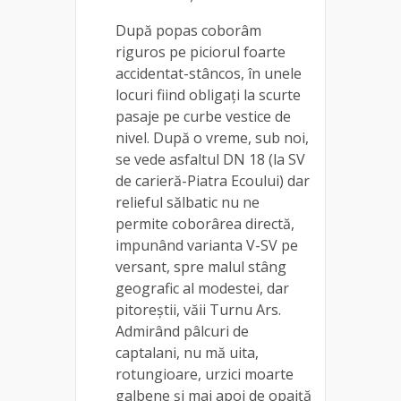
După popas coborâm
riguros pe piciorul foarte
accidentat-stâncos, în unele
locuri fiind obligați la scurte
pasaje pe curbe vestice de
nivel. După o vreme, sub noi,
se vede asfaltul DN 18 (la SV
de carieră-Piatra Ecoului) dar
relieful sălbatic nu ne
permite coborârea directă,
impunând varianta V-SV pe
versant, spre malul stâng
geografic al modestei, dar
pitoreștii, văii Turnu Ars.
Admirând pâlcuri de
captalani, nu mă uita,
rotungioare, urzici moarte
galbene și mai apoi de opaiță