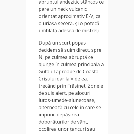
abruptul andezitic stâncos ce
pare un neck vulcanic
orientat aproximativ E-V, ca
o uriașă seceră, și o potecă
umblată adesea de mistreți.
După un scurt popas
decidem să suim direct, spre
N, pe culmea abruptă ce
ajunge în culmea principală a
Gutâiul aproape de Coasta
Crișului dar la V de ea,
trecând prin Frăsinet. Zonele
de suiș alert, pe alocuri
lutos-umede-alunecoase,
alternează cu cele în care se
impune depășirea
doborâturilor de vânt,
ocolirea unor țancuri sau