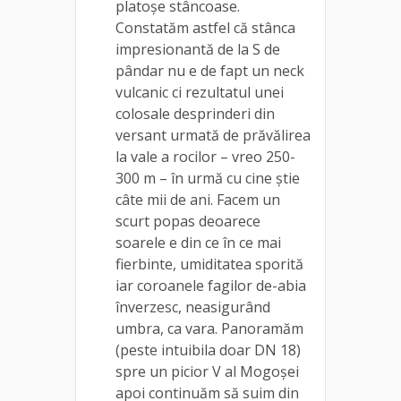
platoșe stâncoase.
Constatăm astfel că stânca
impresionantă de la S de
pândar nu e de fapt un neck
vulcanic ci rezultatul unei
colosale desprinderi din
versant urmată de prăvălirea
la vale a rocilor – vreo 250-
300 m – în urmă cu cine știe
câte mii de ani. Facem un
scurt popas deoarece
soarele e din ce în ce mai
fierbinte, umiditatea sporită
iar coroanele fagilor de-abia
înverzesc, neasigurând
umbra, ca vara. Panoramăm
(peste intuibila doar DN 18)
spre un picior V al Mogoșei
apoi continuăm să suim din