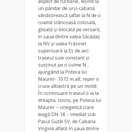
aspect de turbărie, ieșind la
un pândar de urși-cabană
vânătorească (aflat la N de o
coamă stâncoasă colosală,
glisată și blocată pe versant,
în șaua dintre valea Săcădaș
la NV și valea Frăsinet
superioară la E); de aici
traseul suie constant și
susținut pe o culme N ,
ajungând la Poteca lui
Maurer- 1072 m alt; reper o
cruce albastră pe un molid.
În continuare traseul o ia la
dreapta, costiș, pe Poteca lui
Maurer – cinegetică (care
leagă DN 18 – imediat sub
Pasul Gutâi SV, de Cabana
Virgină aflată în șaua dintre