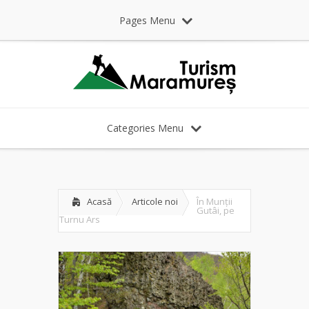
Pages Menu
Categories Menu
Acasă
Articole noi
În Munții
Gutâi, pe
Turnu Ars