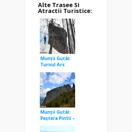
Alte Trasee Si
Atractii Turistice:
Munții Gutâi:
Turnul Ars
(Piatra Arsă)
Munții Gutâi:
Peștera Pintii –
Secătura –
Creasta