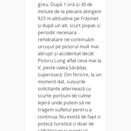
greu. După 1 oră și 30 de
minute de la plecare atingem
923 m altitudine pe Frăsinet
și după un alt, scurt popas și
periodic necesara
rehidratare ne continuăm
urcușul pe piciorul mult mai
abrupt și accidentat decât
Picioru Lung aflat ceva mai la
V, peste valea Săcădaș
superioară. Din fericire, la un
moment dat, suișurile
solicitante alternează cu
scurte porțiuni de culme
lejeră unde putem să ne
tragem sufletul pentru a
continua. Nu există de fapt o
potecă turistică ci doar de
sălbăticiuni și eventual