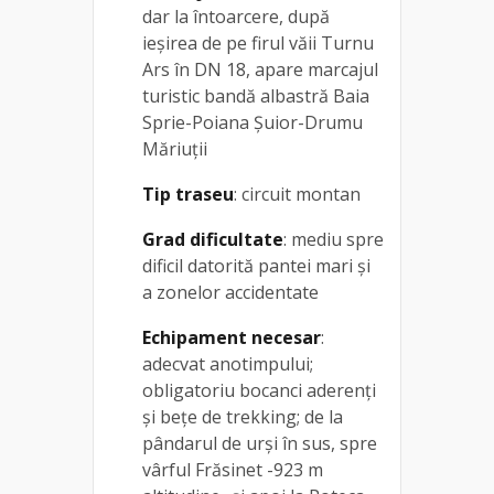
dar la întoarcere, după
ieșirea de pe firul văii Turnu
Ars în DN 18, apare marcajul
turistic bandă albastră Baia
Sprie-Poiana Șuior-Drumu
Măriuții
Tip traseu
: circuit montan
Grad dificultate
: mediu spre
dificil datorită pantei mari și
a zonelor accidentate
Echipament necesar
:
adecvat anotimpului;
obligatoriu bocanci aderenți
și bețe de trekking; de la
pândarul de urși în sus, spre
vârful Frăsinet -923 m