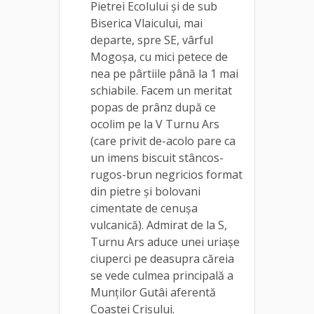
Pietrei Ecolului și de sub
Biserica Vlaicului, mai
departe, spre SE, vârful
Mogoșa, cu mici petece de
nea pe pârtiile până la 1 mai
schiabile. Facem un meritat
popas de prânz după ce
ocolim pe la V Turnu Ars
(care privit de-acolo pare ca
un imens biscuit stâncos-
rugos-brun negricios format
din pietre și bolovani
cimentate de cenușa
vulcanică). Admirat de la S,
Turnu Ars aduce unei uriașe
ciuperci pe deasupra căreia
se vede culmea principală a
Munților Gutâi aferentă
Coastei Crișului.