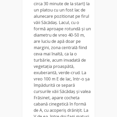
circa 30 minute de la start) la
un platou cu un fost lac de
alunecare pozitionat pe firul
văii Săcădaș. Lacul, cu o
formă aproape rotundă și un
diametru de vreo 40-50 m,
are luciu de apă doar pe
margini, zona centrală fiind
ceva mai înaltă, ca la o
turbărie, acum invadată de
vegetația proaspătă,
exuberantă, verde-crud. La
vreo 100 m E de lac, într-o șa
împădurită ce separă
cursurile văii Săcădaș și valea
Frăsinet, apare cocheta
cabană cinegetică în formă
de A, cu acoperiș drănițit. La
V de ea, între doi fagi maturi,