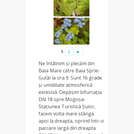
1
2
►
Ne întâlnim și plecăm din
Baia Mare către Baia Sprie-
Gutâi la ora 9. Sunt 16 grade
și umiditate atmosferică
excesivă. Depășim bifurcația
DN 18 spre Mogoșa-
Stațiunea Turistică Șuior,
facem volta mare stânga
apoi la dreapta, oprind într-o
parcare largă din dreapta