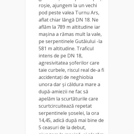
roșie, ajungem la un vechi
pod peste valea Turnu Ars,
aflat chiar lângă DN 18. Ne
aflăm la 789 m altitudine iar
mașina a rămas mult la vale,
pe serpentinele Gutâiului -la
581 m altitudine. Traficul
intens de pe DN 18,
agresivitatea șoferilor care
taie curbele, riscul real de-a fi
accidentați de neghiobia
unora dar și căldura mare a
după-amiezii ne fac să
apelăm la scurtăturile care
scurtcircuitează repetat
serpentinele șoselei, la ora
14,45, adică după mai bine de
5 ceasuri de la debut,