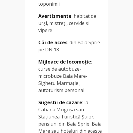
toponimii
Avertismente
: habitat de
urși, mistreți, cervide și
vipere
Căi de acces
: din Baia Sprie
pe DN 18
Mijloace de locomoție
:
curse de autobuze-
microbuze Baia Mare-
Sighetu Marmației;
autoturism personal
Sugestii de cazare
: la
Cabana Mogoșa sau
Stațiunea Turistică Șuior;
pensiuni din Baia Sprie, Baia
Mare sau hoteluri din aceste