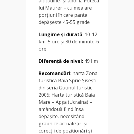
altitudine- și apoi la Poteca
lui Maurer – culmea are
porțiuni în care panta
depășește 45-55 grade
Lungime și durată
: 10-12
km, 5 ore și 30 de minute-6
ore
Diferență de nivel:
491 m
Recomandări
: harta Zona
turistică Baia Sprie Șișești
din seria Gutinul turistic
2005; Harta turistică Baia
Mare – Apșa (Ucraina) –
amândouă fiind însă
depășite, necesitând
grabnice actualizări și
corecții de poziționări și