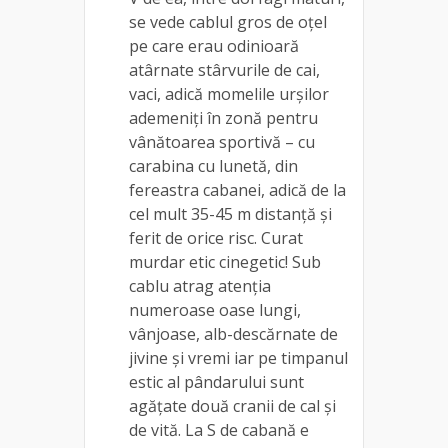
se vede cablul gros de oțel
pe care erau odinioară
atârnate stârvurile de cai,
vaci, adică momelile urșilor
ademeniți în zonă pentru
vânătoarea sportivă – cu
carabina cu lunetă, din
fereastra cabanei, adică de la
cel mult 35-45 m distanță și
ferit de orice risc. Curat
murdar etic cinegetic! Sub
cablu atrag atenția
numeroase oase lungi,
vânjoase, alb-descărnate de
jivine și vremi iar pe timpanul
estic al pândarului sunt
agățate două cranii de cal și
de vită. La S de cabană e