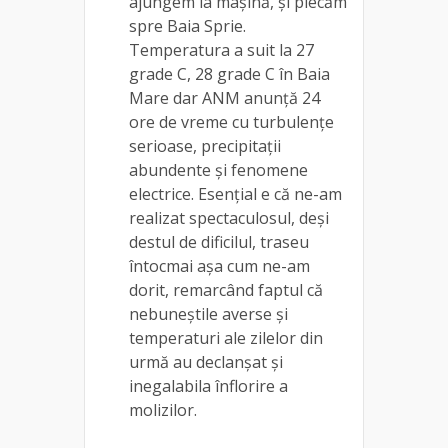
ajungem la mașină, și plecăm
spre Baia Sprie.
Temperatura a suit la 27
grade C, 28 grade C în Baia
Mare dar ANM anunță 24
ore de vreme cu turbulențe
serioase, precipitații
abundente și fenomene
electrice. Esențial e că ne-am
realizat spectaculosul, deși
destul de dificilul, traseu
întocmai așa cum ne-am
dorit, remarcând faptul că
nebuneștile averse și
temperaturi ale zilelor din
urmă au declanșat și
inegalabila înflorire a
molizilor.