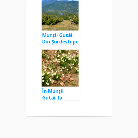
Cocoșului –
Tăurile
Chendroaiei
Munții Gutâi:
Din Șurdești pe
vârful Mogoșa
În Munții
Gutâi, la
ghiocei,
lușcuțe și
brândușe