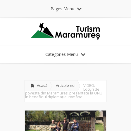
Pages Menu
Categories Menu
Acasă
Articole noi
VIDEO:
Locuri de
poveste din Maramureș, prezentate la ONU
în beneficiul diplomației române