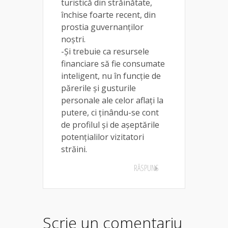
turistică din străinătate,
închise foarte recent, din
prostia guvernanţilor
noştri.
-Şi trebuie ca resursele
financiare să fie consumate
inteligent, nu în funcţie de
părerile şi gusturile
personale ale celor aflaţi la
putere, ci ţinându-se cont
de profilul şi de aşeptările
potenţialilor vizitatori
străini.
RĂSPUNS
Scrie un comentariu