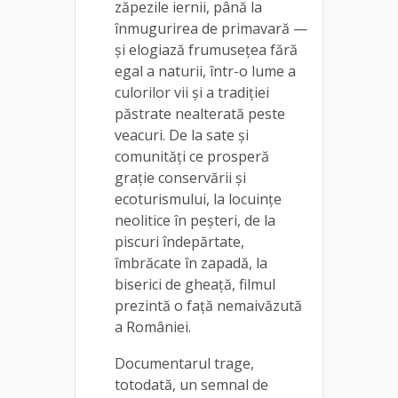
zăpezile iernii, până la
înmugurirea de primavară —
și elogiază frumusețea fără
egal a naturii, într-o lume a
culorilor vii și a tradiției
păstrate nealterată peste
veacuri. De la sate și
comunități ce prosperă
grație conservării și
ecoturismului, la locuințe
neolitice în peșteri, de la
piscuri îndepărtate,
îmbrăcate în zapadă, la
biserici de gheață, filmul
prezintă o față nemaivăzută
a României.
Documentarul trage,
totodată, un semnal de