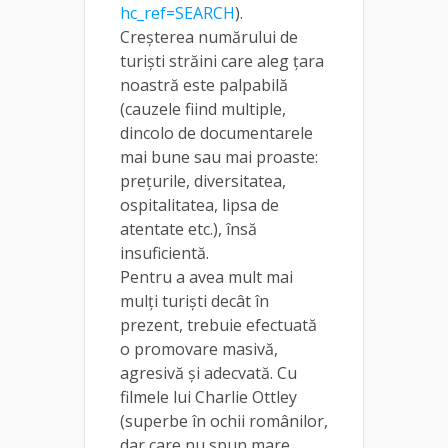
hc_ref=SEARCH
).
Creşterea numărului de
turişti străini care aleg ţara
noastră este palpabilă
(cauzele fiind multiple,
dincolo de documentarele
mai bune sau mai proaste:
preţurile, diversitatea,
ospitalitatea, lipsa de
atentate etc.), însă
insuficientă.
Pentru a avea mult mai
mulţi turişti decât în
prezent, trebuie efectuată
o promovare masivă,
agresivă şi adecvată. Cu
filmele lui Charlie Ottley
(superbe în ochii românilor,
dar care nu spun mare