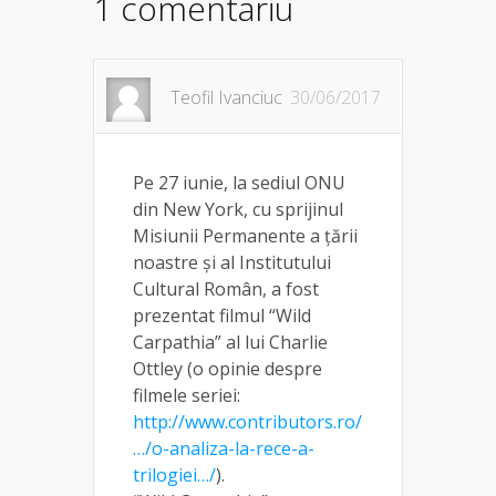
1 comentariu
Teofil Ivanciuc
30/06/2017
Pe 27 iunie, la sediul ONU
din New York, cu sprijinul
Misiunii Permanente a ţării
noastre şi al Institutului
Cultural Român, a fost
prezentat filmul “Wild
Carpathia” al lui Charlie
Ottley (o opinie despre
filmele seriei:
http://www.contributors.ro/
…/o-analiza-la-rece-a-
trilogiei…/
).