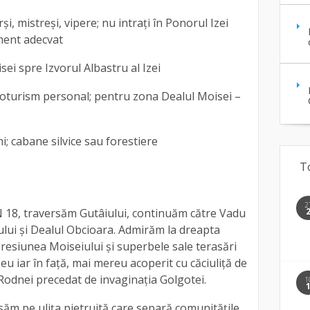
rși, mistreși, vipere; nu intrați în Ponorul Izei
ment adecvat
sei spre Izvorul Albastru al Izei
toturism personal; pentru zona Dealul Moisei –
ni; cabane silvice sau forestiere
T
2
 18, traversăm Gutâiului, continuăm către Vadu
ului şi Dealul Obcioara. Admirăm la dreapta
resiunea Moiseiului şi superbele sale terasări
şeu iar în faţă, mai mereu acoperit cu căciuliţă de
Rodnei precedat de invaginaţia Golgotei.
1
ăm pe uliţa pietruită care separă comunităţile