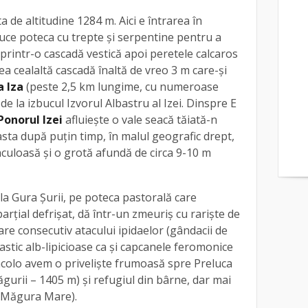
 de altitudine 1284 m. Aici e întrarea în
ce poteca cu trepte și serpentine pentru a
 printr-o cascadă vestică apoi peretele calcaros
ea cealaltă cascadă înaltă de vreo 3 m care-şi
a Iza
(peste 2,5 km lungime, cu numeroase
 de la izbucul Izvorul Albastru al Izei. Dinspre E
Ponorul Izei
afluieşte o vale seacă tăiată-n
sta după puţin timp, în malul geografic drept,
culoasă şi o grotă afundă de circa 9-10 m
 la Gura Şurii, pe poteca pastorală care
rţial defrişat, dă într-un zmeuriş cu rarişte de
oare consecutiv atacului ipidaelor (gândacii de
astic alb-lipicioase ca şi capcanele feromonice
acolo avem o privelişte frumoasă spre Preluca
gurii – 1405 m) şi refugiul din bârne, dar mai
 (Măgura Mare).