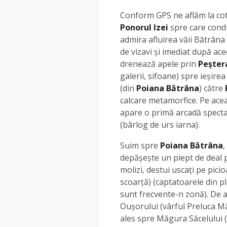
Conform GPS ne aflăm la cota
Ponorul Izei
spre care condu
admira afluirea văii Bătrâna
de vizavi şi imediat după ace
drenează apele prin
Peşter
galerii, sifoane) spre ieşirea
(din
Poiana Bătrâna
) către
calcare metamorfice. Pe acea
apare o primă arcadă specta
(bârlog de urs iarna).
Suim spre
Poiana Bătrâna
,
depăşeşte un piept de deal pa
molizi, destui uscaţi pe pici
scoarță) (captatoarele din pl
sunt frecvente-n zonă). De 
Ouşorului (vârful Preluca Mă
ales spre Măgura Săcelului