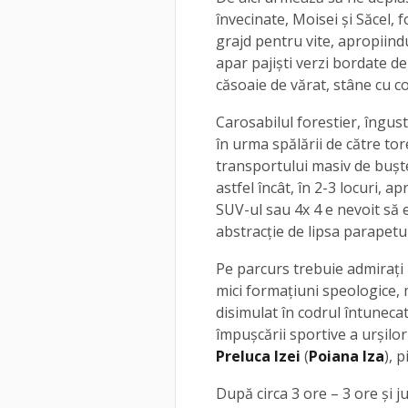
învecinate, Moisei şi Săcel, 
grajd pentru vite, apropiindu
apar pajişti verzi bordate d
căsoaie de vărat, stâne cu co
Carosabilul forestier, îngus
în urma spălării de către tor
transportului masiv de buşte
astfel încât, în 2-3 locuri, 
SUV-ul sau 4x 4 e nevoit să e
abstracţie de lipsa parapetul
Pe parcurs trebuie admirați 
mici formaţiuni speologice, m
disimulat în codrul întuneca
împuşcării sportive a urşilo
Preluca Izei
(
Poiana Iza
), 
După circa 3 ore – 3 ore și 