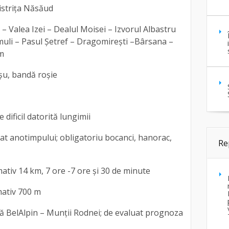
istrița Năsăud
 – Valea Izei – Dealul Moisei – Izvorul Albastru
muli – Pasul Șetref – Dragomirești –Bârsana –
km
oșu, bandă roșie
 dificil datorită lungimii
vat anotimpului; obligatoriu bocanci, hanorac,
Re
mativ 14 km, 7 ore -7 ore și 30 de minute
ativ 700 m
ică BelAlpin – Munții Rodnei; de evaluat prognoza