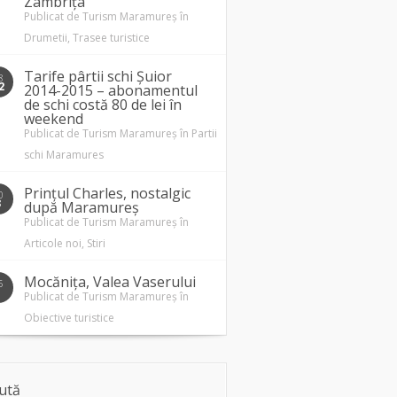
Zâmbrița
Publicat de
Turism Maramureș
în
Drumetii
,
Trasee turistice
Tarife pârtii schi Șuior
8
2
2014-2015 – abonamentul
de schi costă 80 de lei în
weekend
Publicat de
Turism Maramureș
în
Partii
schi Maramures
Prințul Charles, nostalgic
0
3
după Maramureș
Publicat de
Turism Maramureș
în
Articole noi
,
Stiri
Mocănița, Valea Vaserului
5
1
Publicat de
Turism Maramureș
în
Obiective turistice
ută