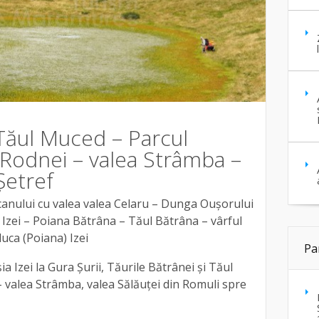
Tăul Muced – Parcul
 Rodnei – valea Strâmba –
Şetref
ncanului cu valea valea Celaru – Dunga Ouşorului
 Izei – Poiana Bătrâna – Tăul Bătrâna – vârful
uca (Poiana) Izei
Pa
ia Izei la Gura Şurii, Tăurile Bătrânei şi Tăul
 – valea Strâmba, valea Sălăuței din Romuli spre