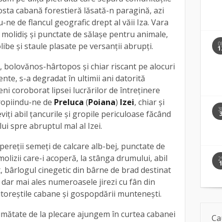
fosta cabană forestieră lăsată-n paragină, azi
-ne de flancul geografic drept al văii Iza. Vara
e molidiş și punctate de sălaşe pentru animale,
0
libe şi staule plasate pe versanţii abrupţi.
1
t, bolovănos-hârtopos şi chiar riscant pe alocuri
ente, s-a degradat în ultimii ani datorită
ni coroborat lipsei lucrărilor de întreţinere
apropiindu-ne de
Preluca
(
Poiana
)
Izei
, chiar şi
3
viți abil ţancurile şi gropile periculoase făcând
ui spre abruptul mal al Izei.
pereţii semeţi de calcare alb-bej, punctate de
olizii care-i acoperă, la stânga drumului, abil
2
t, bârlogul cinegetic din bârne de brad destinat
r dar mai ales numeroasele jirezi cu fân din
pitoreştile cabane şi gospopdării munteneşti.
jumătate de la plecare ajungem în curtea cabanei
Ca