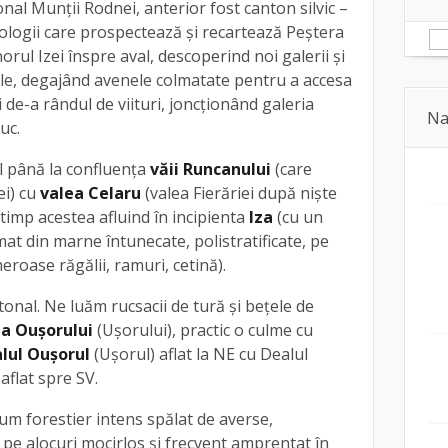
nal Munții Rodnei, anterior fost canton silvic –
eologii care prospectează şi recartează Peştera
rul Izei înspre aval, descoperind noi galerii şi
ule, degajând avenele colmatate pentru a accesa
 de-a rândul de viituri, joncţionând galeria
Na
uc.
 până la confluenţa
văii Runcanului
(care
ei) cu
valea Celaru
(valea Fierăriei după nişte
 timp acestea afluind în incipienta
Iza
(cu un
t din marne întunecate, polistratificate, pe
eroase răgălii, ramuri, cetină).
etonal. Ne luăm rucsacii de tură şi beţele de
a Ouşorului
(Uşorului), practic o culme cu
lul Ouşorul
(Uşorul) aflat la NE cu Dealul
aflat spre SV.
um forestier intens spălat de averse,
 pe alocuri mocirlos şi frecvent amprentat în