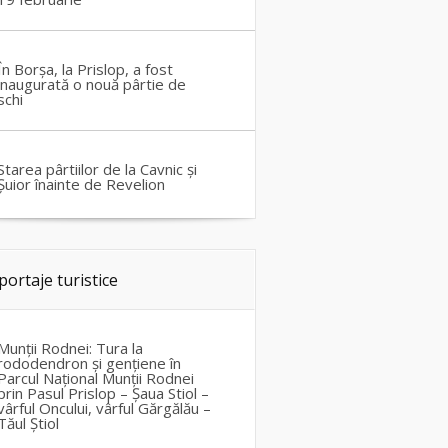
În Borșa, la Prislop, a fost
inaugurată o nouă pârtie de
schi
Starea pârtiilor de la Cavnic și
Șuior înainte de Revelion
portaje turistice
Munții Rodnei: Tura la
rododendron și gențiene în
Parcul Național Munții Rodnei
prin Pasul Prislop – Șaua Stiol –
vârful Oncului, vârful Gărgălău –
Tăul Știol