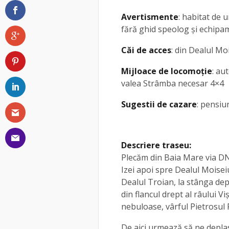
Avertismente
: habitat de u
fără ghid speolog și echipa
Căi de acces
: din Dealul Moi
Mijloace de locomoție
: au
valea Strâmba necesar 4×4
Sugestii de cazare
: pensiu
Descriere traseu:
Plecăm din Baia Mare via DN
Izei apoi spre Dealul Moisei
Dealul Troian, la stânga dep
din flancul drept al râului Vi
nebuloase, vârful Pietrosul 
De aici urmează să ne deplas