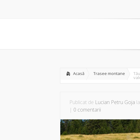
Acasă
Trasee montane
Tău
val
Publicat de
Lucian Petru Goja
la
|
0 comentarii