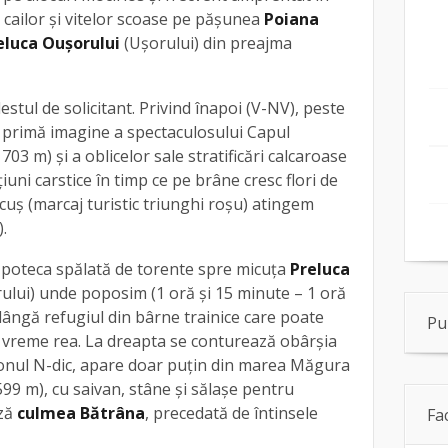
 cailor și vitelor scoase pe păşunea
Poiana
eluca Ouşorului
(Uşorului) din preajma
estul de solicitant. Privind înapoi (V-NV), peste
 primă imagine a spectaculosului Capul
3 m) şi a oblicelor sale stratificări calcaroase
ni carstice în timp ce pe brâne cresc flori de
cuş (marcaj turistic triunghi roşu) atingem
).
 poteca spălată de torente spre micuţa
Preluca
ului) unde poposim (1 oră și 15 minute – 1 oră
 lângă refugiul din bârne trainice care poate
Pu
 vreme rea. La dreapta se conturează obârşia
rizonul N-dic, apare doar puţin din marea Măgura
99 m), cu saivan, stâne şi sălaşe pentru
ză
culmea Bătrâna
, precedată de întinsele
Fa