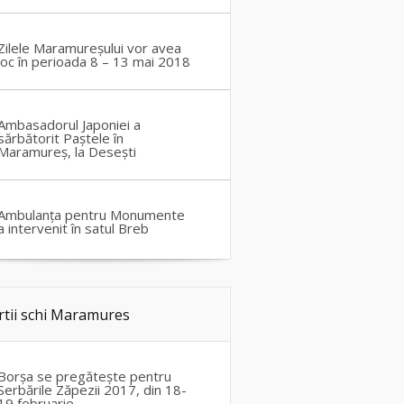
Zilele Maramureșului vor avea
loc în perioada 8 – 13 mai 2018
Ambasadorul Japoniei a
sărbătorit Paștele în
Maramureș, la Desești
Ambulanța pentru Monumente
a intervenit în satul Breb
rtii schi Maramures
Borșa se pregătește pentru
Serbările Zăpezii 2017, din 18-
19 februarie