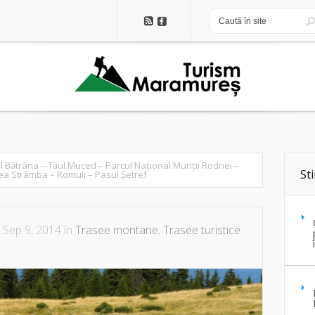
l Bătrâna – Tăul Muced – Parcul Național Munții Rodnei –
Sti
ea Strâmba – Romuli – Pasul Şetref
 Sep 9, 2014 în
Trasee montane
,
Trasee turistice