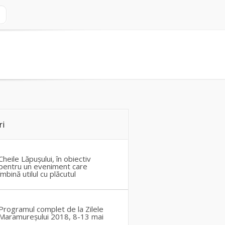
ri
Cheile Lăpușului, în obiectiv
pentru un eveniment care
îmbină utilul cu plăcutul
Programul complet de la Zilele
Maramureșului 2018, 8-13 mai