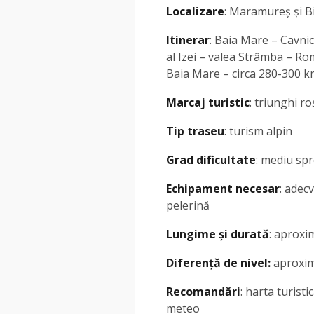
Localizare
: Maramureș și B
Itinerar
: Baia Mare – Cavnic
al Izei – valea Strâmba – Ro
Baia Mare – circa 280-300 
Marcaj turistic
: triunghi r
Tip traseu
: turism alpin
Grad dificultate
: mediu spre
Echipament necesar
: adec
pelerină
Lungime și durată
: aproxi
Diferență de nivel:
aproxim
Recomandări
: harta turist
meteo