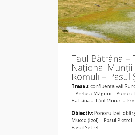
Tăul Bătrâna – 
Național Munții
Romuli – Pasul 
Traseu
: confluenţa văii Ru
– Preluca Măgurii – Ponorul
Batrâna – Tăul Muced – Prel
Obiectiv
: Ponoru Izei, obârş
Muced (Izei) – Pasul Pietrei
Pasul Șetref