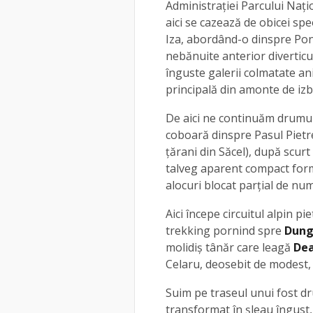
Administrației Parcului Națio
aici se cazează de obicei sp
Iza, abordând-o dinspre Pono
nebănuite anterior divertic
înguste galerii colmatate ani
principală din amonte de izb
De aici ne continuăm drumul
coboară dinspre Pasul Pietr
ţărani din Săcel), după scurt
talveg aparent compact forma
alocuri blocat parţial de num
Aici începe circuitul alpin pi
trekking pornind spre
Dung
molidiş tânăr care leagă
Dea
Celaru, deosebit de modest, 
Suim pe traseul unui fost dr
transformat în şleau îngust,