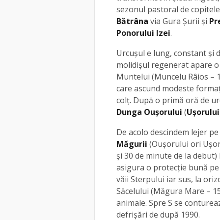
sezonul pastoral de copitele
Bătrâna
via Gura Şurii şi
Pr
Ponorului Izei
.
Urcușul e lung, constant şi d
molidişul regenerat apare o
Muntelui (Muncelu Râios – 170
care ascund modeste formaţiu
colţ. După o primă oră de ur
Dunga Ouşorului
(
Uşorului
De acolo descindem lejer pe
Măgurii
(Ouşorului ori Uşor
și 30 de minute de la debut)
asigura o protecţie bună pe
văii Sterpului iar sus, la o
Săcelului (Măgura Mare – 15
animale. Spre S se conturea
defrişări de după 1990.