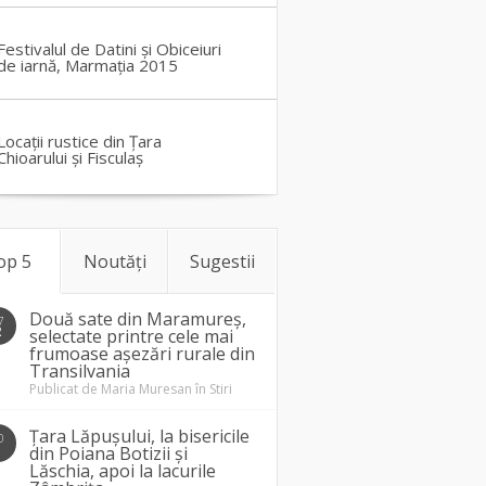
Festivalul de Datini și Obiceiuri
de iarnă, Marmația 2015
Locații rustice din Țara
Chioarului și Fisculaș
op 5
Noutăți
Sugestii
Două sate din Maramureș,
7
2
selectate printre cele mai
frumoase așezări rurale din
Transilvania
Publicat de
Maria Muresan
în
Stiri
Țara Lăpușului, la bisericile
0
1
din Poiana Botizii și
Lăschia, apoi la lacurile