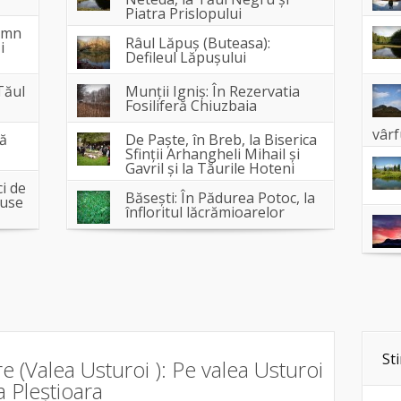
Piatra Prislopului
lemn
Râul Lăpuș (Buteasa):
i
Defileul Lăpușului
Tăul
Munții Igniș: În Rezervatia
Fosiliferă Chiuzbaia
vâr
că
De Paște, în Breb, la Biserica
Sfinții Arhangheli Mihail și
Gavril și la Tăurile Hoteni
i de
Băsești: În Pădurea Potoc, la
luse
înfloritul lăcrămioarelor
Sti
e (Valea Usturoi ): Pe valea Usturoi
a Pleștioara