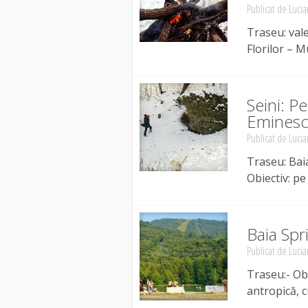
Publicat de
Lucia
Traseu: vale
Florilor – M
Seini: P
Eminescu
Publicat de
Lucia
Traseu: Bai
Obiectiv: pe
Baia Spr
Publicat de
Lucia
Traseu:- Obi
antropică, 