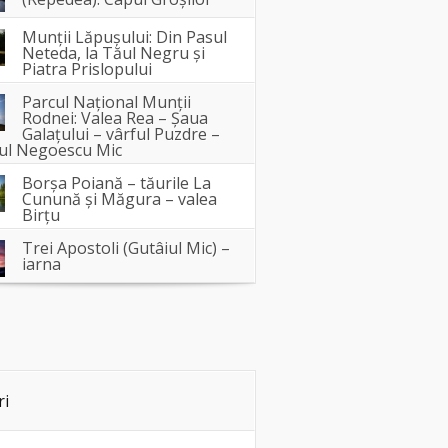
Munții Lăpușului: Din Pasul
Neteda, la Tăul Negru și
Piatra Prislopului
Parcul Național Munții
Rodnei: Valea Rea – Șaua
Galațului – vârful Puzdre –
ful Negoescu Mic
Borşa Poiană – tăurile La
Cunună și Măgura – valea
Birţu
Trei Apostoli (Gutâiul Mic) –
iarna
ri