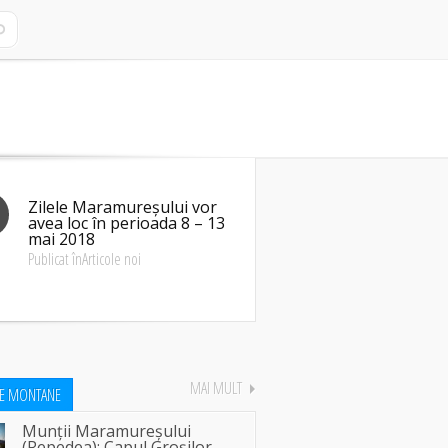
Zilele Maramureșului vor
avea loc în perioada 8 – 13
mai 2018
Publicat înArticole noi
MAI MULT
EE MONTANE
Munții Maramureșului
(Repedea): Capul Groșilor