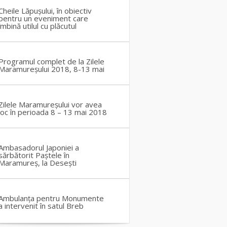
Cheile Lăpușului, în obiectiv
pentru un eveniment care
îmbină utilul cu plăcutul
Programul complet de la Zilele
Maramureșului 2018, 8-13 mai
Zilele Maramureșului vor avea
loc în perioada 8 – 13 mai 2018
Ambasadorul Japoniei a
sărbătorit Paștele în
Maramureș, la Desești
Ambulanța pentru Monumente
a intervenit în satul Breb