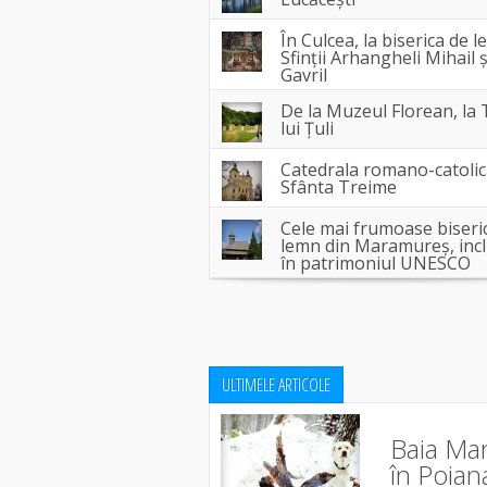
În Culcea, la biserica de 
Sfinții Arhangheli Mihail ș
Gavril
De la Muzeul Florean, la 
lui Țuli
Catedrala romano-catoli
Sfânta Treime
Cele mai frumoase biseric
lemn din Maramureș, inc
în patrimoniul UNESCO
ULTIMELE ARTICOLE
Baia Mar
în Poian