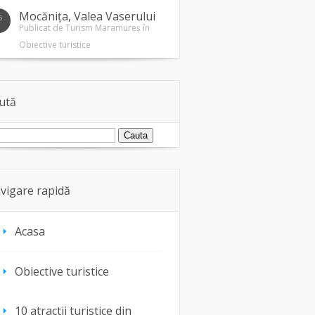
Mocănița, Valea Vaserului
5
1
Publicat de
Turism Maramureș
în
Obiective turistice
ută
vigare rapidă
Acasa
Obiective turistice
10 atractii turistice din