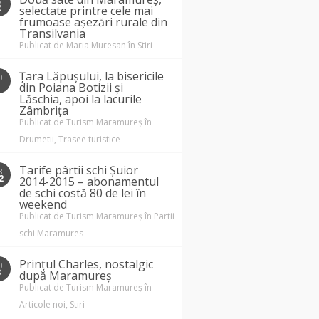
7
2
selectate printre cele mai
frumoase așezări rurale din
Transilvania
Publicat de
Maria Muresan
în
Stiri
Țara Lăpușului, la bisericile
0
1
din Poiana Botizii și
Lăschia, apoi la lacurile
Zâmbrița
Publicat de
Turism Maramureș
în
Drumetii
,
Trasee turistice
Tarife pârtii schi Șuior
8
2
2014-2015 – abonamentul
de schi costă 80 de lei în
weekend
Publicat de
Turism Maramureș
în
Partii
schi Maramures
Prințul Charles, nostalgic
0
3
după Maramureș
Publicat de
Turism Maramureș
în
Articole noi
,
Stiri