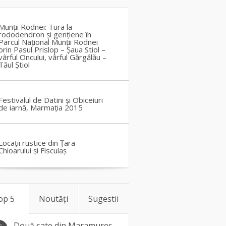
Munții Rodnei: Tura la
rododendron și gențiene în
Parcul Național Munții Rodnei
prin Pasul Prislop – Șaua Stiol –
vârful Oncului, vârful Gărgălău –
Tăul Știol
Festivalul de Datini și Obiceiuri
de iarnă, Marmația 2015
Locații rustice din Țara
Chioarului și Fisculaș
op 5
Noutăți
Sugestii
Două sate din Maramureș,