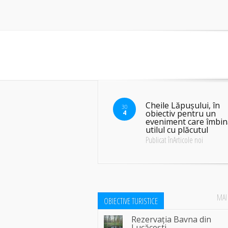
Cheile Lăpușului, în
30
obiectiv pentru un
4
eveniment care îmbin
utilul cu plăcutul
Publicat înArticole noi
MAI
OBIECTIVE TURISTICE
Rezervația Bavna din
Lucăcești