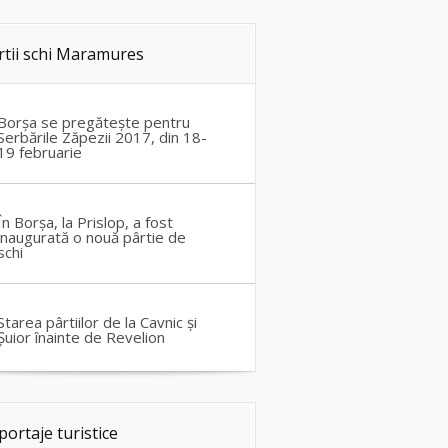
rtii schi Maramures
Borșa se pregătește pentru
Serbările Zăpezii 2017, din 18-
19 februarie
În Borșa, la Prislop, a fost
inaugurată o nouă pârtie de
schi
Starea pârtiilor de la Cavnic și
Șuior înainte de Revelion
portaje turistice