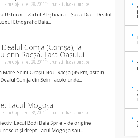
n Petru Goja
la Feb 28, 2014 în
Drumetii
,
Trasee turistice
a Usturoi – vârful Pleștioara – Șaua Dia – Dealul
uzeul Etnografic Baia...
e Dealul Comja (Comșa), la
 prin Racșa, Țara Oașului
n Petru Goja
la Feb 28, 2014 în
Drumetii
,
Trasee turistice
a Mare-Seini-Orașu Nou-Racșa (45 km, asfalt)
 Dealul Comja din Seini, acolo unde...
ie: Lacul Mogoșa
n Petru Goja
la Feb 28, 2014 în
Drumetii
,
Trasee turistice
ectiv: Lacul Bodi Baia Sprie – de origine
cunoscut și drept Lacul Mogoșa sau...