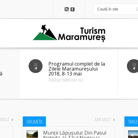
Programul complet de la
25
13
Zilele Maramureșului
4
4
ă
2018, 8-13 mai
Publicat înArticole noi
 MULT
MAI MULT
DRUMETII
TRAS
Munții Lăpușului: Din Pasul
Neteda, la Tăul Negru și