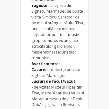
Sugestii:
la ieșirea din
Sighetu Marmației, se poate
vizita Cimitirul Săracilor de
pe malul stâng al râului Tisa,
unde se află mormintele
deținuților politici, inclusiv
gropi comune, victime ale
atrocităților gardienilor,
milițienilor și securiștilor
comuniști
Avertismente:
-
Cazare:
hoteluri și pensiuni
Sighetu Marmației
Lucruri de făcut/văzut:
- de vizitat Muzeul Pipaș din
Tisa, Muzeul satului (Muzeul
Maramureșean) de pe Dealul
Dobăieș și valea Ronișoara