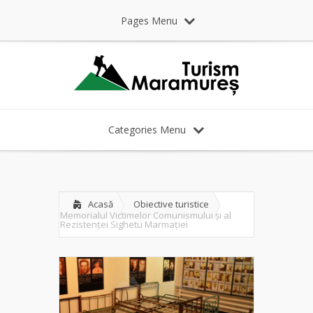
Pages Menu
Categories Menu
Acasă
Obiective turistice
Memorialul Victimelor Comunismului și al
Rezistenței Sighetu Marmației