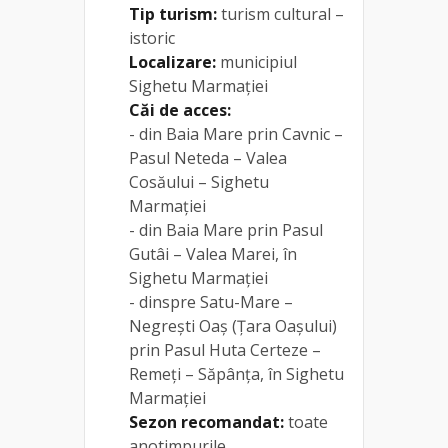
Tip turism:
turism cultural –
istoric
Localizare:
municipiul
Sighetu Marmației
Căi de acces:
- din Baia Mare prin Cavnic –
Pasul Neteda – Valea
Cosăului – Sighetu
Marmației
- din Baia Mare prin Pasul
Gutâi – Valea Marei, în
Sighetu Marmației
- dinspre Satu-Mare –
Negrești Oaș (Țara Oașului)
prin Pasul Huta Certeze –
Remeți – Săpânța, în Sighetu
Marmației
Sezon recomandat:
toate
anotimpurile