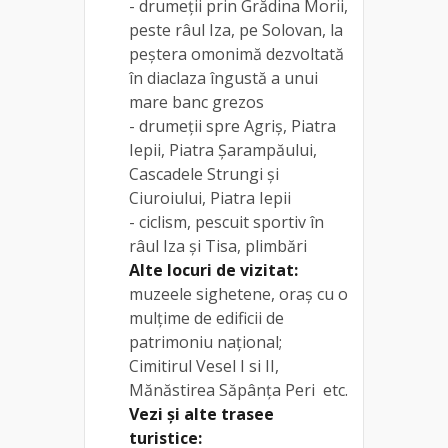
- drumeții prin Grădina Morii,
peste râul Iza, pe Solovan, la
peștera omonimă dezvoltată
în diaclaza îngustă a unui
mare banc grezos
- drumeții spre Agriș, Piatra
Iepii, Piatra Șarampăului,
Cascadele Strungi și
Ciuroiului, Piatra Iepii
- ciclism, pescuit sportiv în
râul Iza și Tisa, plimbări
Alte locuri de vizitat:
muzeele sighetene, oraș cu o
mulțime de edificii de
patrimoniu național;
Cimitirul Vesel I si II,
Mănăstirea Săpânța Peri etc.
Vezi și alte trasee
turistice: