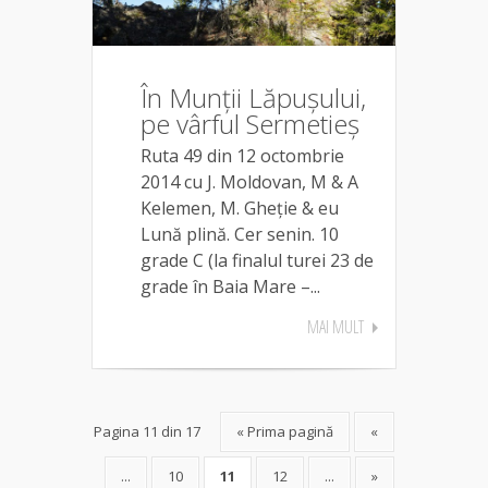
În Munții Lăpușului,
pe vârful Sermetieș
Ruta 49 din 12 octombrie
2014 cu J. Moldovan, M & A
Kelemen, M. Gheție & eu
Lună plină. Cer senin. 10
grade C (la finalul turei 23 de
grade în Baia Mare –...
MAI MULT
Pagina 11 din 17
« Prima pagină
«
...
10
11
12
...
»