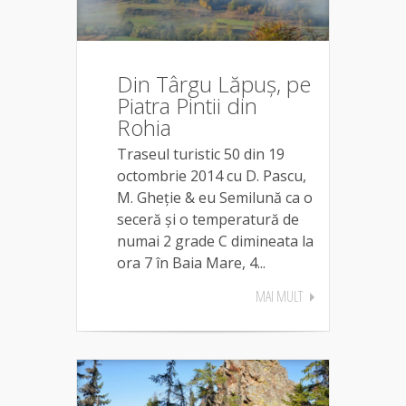
Din Târgu Lăpuș, pe
Piatra Pintii din
Rohia
Traseul turistic 50 din 19
octombrie 2014 cu D. Pascu,
M. Gheție & eu Semilună ca o
seceră și o temperatură de
numai 2 grade C dimineata la
ora 7 în Baia Mare, 4...
MAI MULT