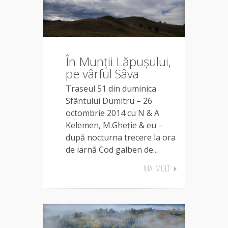
În Munții Lăpușului,
pe vârful Sâva
Traseul 51 din duminica
Sfântului Dumitru – 26
octombrie 2014 cu N & A
Kelemen, M.Gheție & eu –
după nocturna trecere la ora
de iarnă Cod galben de...
MAI MULT