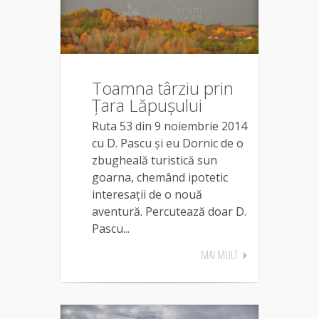
Toamna târziu prin
Țara Lăpușului
Ruta 53 din 9 noiembrie 2014
cu D. Pascu și eu Dornic de o
zbugheală turistică sun
goarna, chemând ipotetic
interesații de o nouă
aventură. Percutează doar D.
Pascu...
MAI MULT