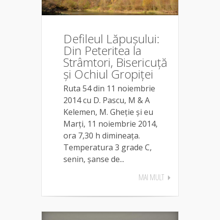
Defileul Lăpușului:
Din Peteritea la
Strâmtori, Bisericuță
și Ochiul Gropiței
Ruta 54 din 11 noiembrie
2014 cu D. Pascu, M & A
Kelemen, M. Gheție și eu
Marți, 11 noiembrie 2014,
ora 7,30 h dimineața.
Temperatura 3 grade C,
senin, șanse de...
MAI MULT