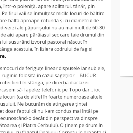
, într-o poieniță, apare solitarul, tânăr, pin
 Pe firul văii se înmulțesc micile locuri de băltire
pare balta aproape rotundă și cu diametrul de
rud-verzi ale păpurișului nu au mai mult de 60-80
de aici apare pârâiașul sec care taie drumul din
a lui susurând izvorul pastoral născut în
ânga acestuia, în liziera codrului de fag și
re.
smocuri de feriguțe linear dispusele iar sub ele,
-ruginie folosită în cazul săgeților – BUCUR –
tei fiind în stânga, pe direcția diaclazei.
ercasem să-l apelez telefonic pe Topo dar… ioc
 locuri (ca de altfel în foarte numeroase altele
pușului). Ne bucurăm de atingerea țintei
ret doar faptul că nu i-am condus mai întâi pe
 necunoscând-o decât din perspectiva dinspre
toarea şi Piatra Cerbului). O ținem pe drum în
strului, cu făgetul Dealului Cornetu în dreapta și