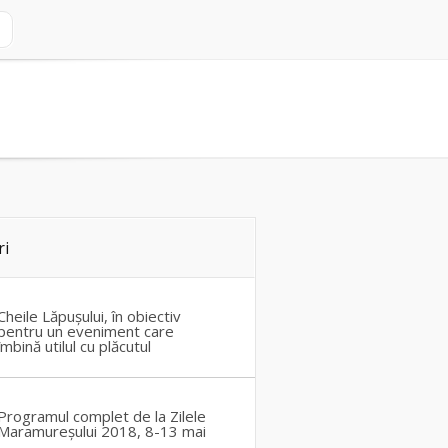
ri
Cheile Lăpușului, în obiectiv
pentru un eveniment care
îmbină utilul cu plăcutul
Programul complet de la Zilele
Maramureșului 2018, 8-13 mai