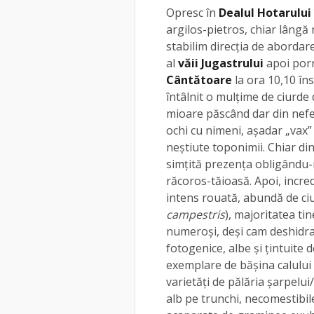
Opresc în
Dealul Hotarului
argilos-pietros, chiar lângă
stabilim direcția de abordare
al
văii Jugastrului
apoi porn
Cântătoare
la ora 10,10 îns
întâlnit o mulțime de ciurde d
mioare păscând dar din nefer
ochi cu nimeni, așadar „vax” 
neștiute toponimii. Chiar di
simțită prezența obligându-
răcoros-tăioasă. Apoi, incred
intens rouată, abundă de c
campestris
), majoritatea tin
numeroși, deși cam deshidrata
fotogenice, albe și țintuite
exemplare de bășina calului 
varietăți de pălăria șarpelui/
alb pe trunchi, necomestibil