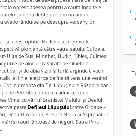
. Lăpuș invadat de alb-lăptoasa mare de magice
ncolo opresc adesea pentru a căuta ineditele
uioarelor albe răzlețite precum un amplu
sau evaporându-se pe deasupra versanților
t și indescriptibil. Nu lipsesc pretextele
spectivă plonjantă către vatra satului Cufoaia,
cut-Ulița de Sus, Minghet, Hudin, Țibleș, Culmea
gurile pe alocuri răsfirate de siluetele
rcut dar și de abia vizibila turlă argintie e vechii
T
etalici ai liniei electrice de înaltă tensiune venind
. Cotim dreapta din Tg. Lăpuș spre Răzoare dar
2
ape de Peteritea pentru a admira scene
mea Vimei cu vârful Braniștei Malului și Dealul
pectiva peste
Defileul Lăpușului
către Groape –
nu, Dealul Corbului, Preluca Nouă și Aspra iar în
mări și râuri lăptoase de neguri, Șatra Pintii,
1
ul.