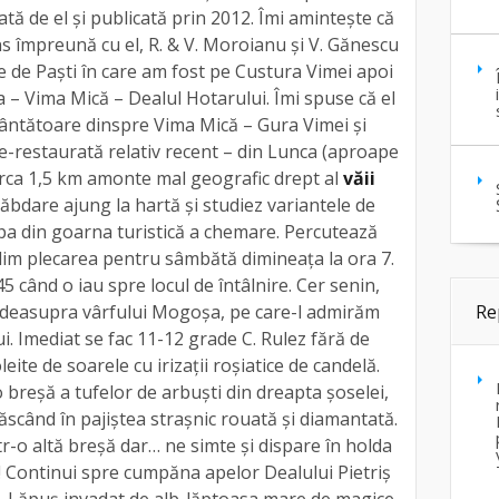
ată de el și publicată prin 2012. Îmi amintește că
s împreună cu el, R. & V. Moroianu și V. Gănescu
te de Paști în care am fost pe Custura Vimei apoi
a – Vima Mică – Dealul Hotarului. Îmi spuse că el
ântătoare dinspre Vima Mică – Gura Vimei și
he-restaurată relativ recent – din Lunca (aproape
circa 1,5 km amonte mal geografic drept al
văii
răbdare ajung la hartă și studiez variantele de
a din goarna turistică a chemare. Percutează
lim plecarea pentru sâmbătă dimineața la ora 7.
5 când o iau spre locul de întâlnire. Cer senin,
Re
 deasupra vârfului Mogoșa, pe care-l admirăm
. Imediat se fac 11-12 grade C. Rulez fără de
eite de soarele cu irizații roșiatice de candelă.
o breșă a tufelor de arbuști din dreapta șoselei,
ăscând în pajiștea strașnic rouată și diamantată.
r-o altă breșă dar… ne simte și dispare în holda
 Continui spre cumpăna apelor Dealului Pietriș