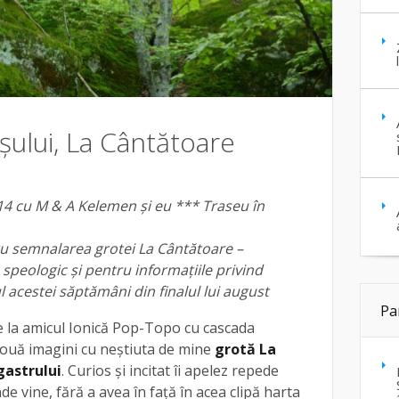
ușului, La Cântătoare
14 cu M & A Kelemen și eu *** Traseu în
u semnalarea grotei La Cântătoare –
eologic și pentru informațiile privind
l acestei săptămâni din finalul lui august
Pa
 la amicul Ionică Pop-Topo cu cascada
i două imagini cu neștiuta de mine
grotă La
gastrului
. Curios și incitat îi apelez repede
e vine, fără a avea în față în acea clipă harta