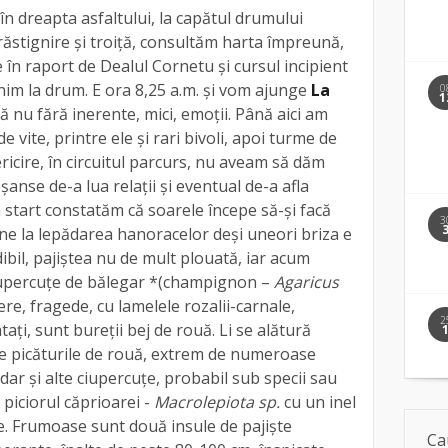
în dreapta asfaltului, la capătul drumului
 răstignire și troiță, consultăm harta împreună,
 în raport de Dealul Cornetu și cursul incipient
im la drum. E ora 8,25 a.m. și vom ajunge
La
0
1
ă nu fără inerente, mici, emoții. Până aici am
e vite, printre ele și rari bivoli, apoi turme de
icire, în circuitul parcurs, nu aveam să dăm
șanse de-a lua relații și eventual de-a afla
n start constatăm că soarele începe să-și facă
3
ne la lepădarea hanoracelor deși uneori briza e
ibil, pajiștea nu de mult plouată, iar acum
iupercuțe de bălegar *(champignon –
Agaricus
ere, fragede, cu lamelele rozalii-carnale,
2
ți, sunt bureții bej de rouă. Li se alătură
 de picăturile de rouă, extrem de numeroase
dar și alte ciupercuțe, probabil sub specii sau
 piciorul căprioarei -
Macrolepiota sp.
cu un inel
e. Frumoase sunt două insule de pajiște
Ca