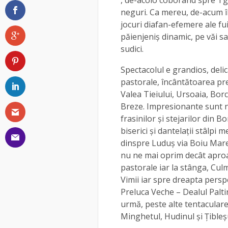
, de-acolo coborând spre Tg
neguri. Ca mereu, de-acum î
jocuri diafan-efemere ale f
păienjeniș dinamic, pe văi 
sudici.
Spectacolul e grandios, delica
pastorale, încântătoarea pre
Valea Tieiului, Ursoaia, Bor
Breze. Impresionante sunt ne
frasinilor și stejarilor din Bo
biserici și dantelații stâlpi m
dinspre Luduș via Boiu Mare
nu ne mai oprim decât apro
pastorale iar la stânga, Cul
Vimii iar spre dreapta pers
Preluca Veche – Dealul Palti
urmă, peste alte tentaculare 
Minghetul, Hudinul și Țibleș