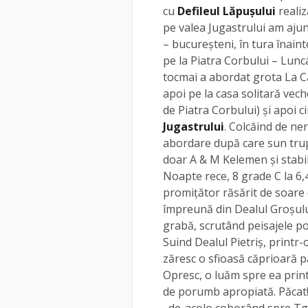
cu
Defileul Lăpușului
realiz
pe valea Jugastrului am ajun
– bucureșteni, în tura înain
pe la Piatra Corbului – Lunc
tocmai a abordat grota La C
apoi pe la casa solitară vec
de Piatra Corbului) și apoi 
Jugastrului
. Colcăind de ne
abordare după care sun trup
doar A & M Kelemen și stabi
Noapte rece, 8 grade C la 6,4
promițător răsărit de soare
împreună din Dealul Groșului
grabă, scrutând peisajele pol
Suind Dealul Pietriș, printr-
zăresc o sfioasă căprioară p
Opresc, o luăm spre ea print
de porumb apropiată. Păcat!