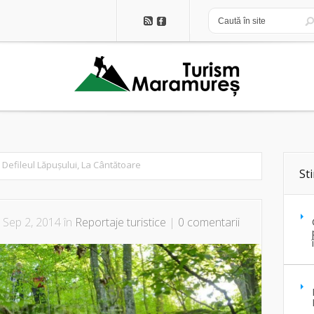
n Defileul Lăpușului, La Cântătoare
Sti
 Sep 2, 2014 în
Reportaje turistice
|
0 comentarii