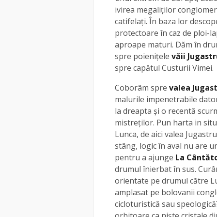
ivirea megaliților conglomer
catifelați. În baza lor desc
protectoare în caz de ploi-la
aproape maturi. Dăm în drum
spre poienițele
văii Jugastr
spre capătul Custurii Vimei.
Coborâm spre
valea Jugast
malurile impenetrabile dator
la dreapta și o recentă scu
mistreților. Pun harta in sit
Lunca, de aici valea Jugastr
stâng, logic în aval nu are 
pentru a ajunge
La Cântăt
drumul înierbat în sus. Curâ
orientate pe drumul către Lun
amplasat pe bolovanii conglo
cicloturistică sau speologică
orbitoare ca niște cristale di