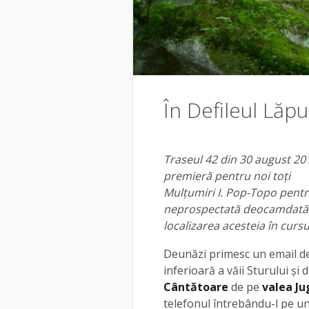
În Defileul Lăp
Traseul 42 din 30 august 20
premieră pentru noi toți
Mulțumiri I. Pop-Topo pentr
neprospectată deocamdată sp
localizarea acesteia în cursu
Deunăzi primesc un email de
inferioară a văii Sturului ș
Cântătoare
de pe
valea Ju
telefonul întrebându-l pe und