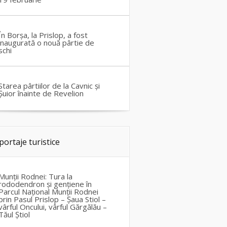
În Borșa, la Prislop, a fost
inaugurată o nouă pârtie de
schi
Starea pârtiilor de la Cavnic și
Șuior înainte de Revelion
portaje turistice
Munții Rodnei: Tura la
rododendron și gențiene în
Parcul Național Munții Rodnei
prin Pasul Prislop – Șaua Stiol –
vârful Oncului, vârful Gărgălău –
Tăul Știol