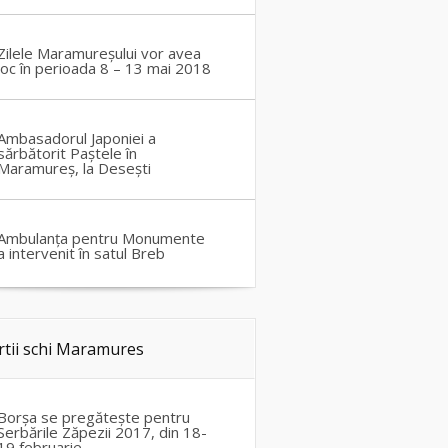
Zilele Maramureșului vor avea
loc în perioada 8 – 13 mai 2018
Ambasadorul Japoniei a
sărbătorit Paștele în
Maramureș, la Desești
Ambulanța pentru Monumente
a intervenit în satul Breb
rtii schi Maramures
Borșa se pregătește pentru
Serbările Zăpezii 2017, din 18-
19 februarie