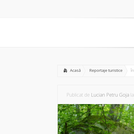
Acasă
Reportaje turistice
Î
Publicat de
Lucian Petru Goja
la