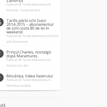
Zâmbrița
Publicat de
Turism Maramureș
în
Drumetii
,
Trasee turistice
Tarife pârtii schi Șuior
8
2
2014-2015 – abonamentul
de schi costă 80 de lei în
weekend
Publicat de
Turism Maramureș
în
Partii
schi Maramures
Prințul Charles, nostalgic
0
3
după Maramureș
Publicat de
Turism Maramureș
în
Articole noi
,
Stiri
Mocănița, Valea Vaserului
5
1
Publicat de
Turism Maramureș
în
Obiective turistice
ută