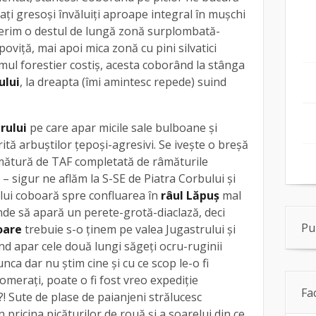
ați gresoși învăluiți aproape integral în mușchi
operim o destul de lungă zonă surplombată-
poviță, mai apoi mica zonă cu pini silvatici
ul forestier costiș, acesta coborând la stânga
ului
, la dreapta (îmi amintesc repede) suind
rului
pe care apar micile sale bulboane și
ită arbuștilor țepoși-agresivi. Se ivește o breșă
rmătură de TAF completată de râmăturile
u – sigur ne aflăm la S-SE de Piatra Corbului și
ului coboară spre confluarea în
râul Lăpuș
mal
unde să apară un perete-grotă-diaclază, deci
Pu
oare
trebuie s-o ținem pe valea Jugastrului și
nd apar cele două lungi săgeți ocru-ruginii
ca dar nu știm cine și cu ce scop le-o fi
merați, poate o fi fost vreo expediție
Fa
?! Sute de plase de paianjeni strălucesc
n pricina picăturilor de rouă și a soarelui din ce