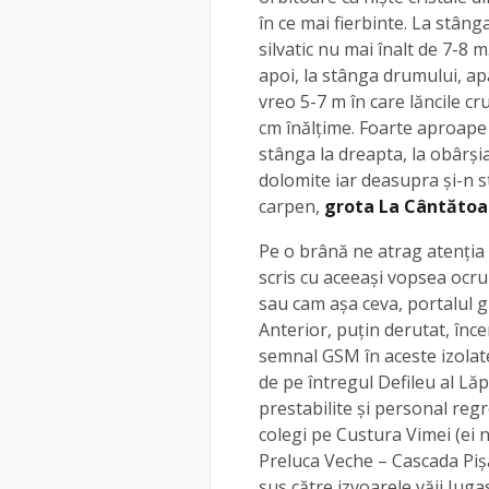
în ce mai fierbinte. La stânga
silvatic nu mai înalt de 7-8 m.
apoi, la stânga drumului, a
vreo 5-7 m în care lăncile c
cm înălțime. Foarte aproape 
stânga la dreapta, la obârși
dolomite iar deasupra și-n st
carpen,
grota La Cântătoa
Pe o brână ne atrag atenția 
scris cu aceeași vopsea ocru
sau cam așa ceva, portalul gro
Anterior, puțin derutat, înc
semnal GSM în aceste izolate
de pe întregul Defileu al Lă
prestabilite și personal reg
colegi pe Custura Vimei (ei
Preluca Veche – Cascada Pișă
sus către izvoarele văii Juga