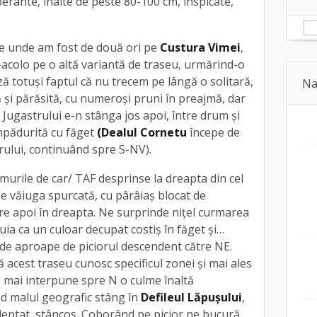
rante, înalte de peste 80-100 cm, înspicate,
e unde am fost de două ori pe
Custura Vimei
,
e-acolo pe o altă variantă de traseu, urmărind-o
ză totuși faptul că nu trecem pe lângă o solitară,
Na
 și părăsită, cu numeroși pruni în preajmă, dar
ea Jugastrului e-n stânga jos apoi, între drum și
mpădurită cu făget
(Dealul Cornetu
începe de
trului, continuând spre S-NV).
urile de car/ TAF desprinse la dreapta din cel
de văiuga spurcată, cu pârâiaș blocat de
re apoi în dreapta. Ne surprinde nițel curmarea
ia ca un culoar decupat costiș în făget și…
 de aproape de piciorul descendent către NE.
acest traseu cunosc specificul zonei și mai ales
e mai interpune spre N o culme înaltă
nd malul geografic stâng în
Defileul Lăpușului
,
dentat, stâncos. Coborând pe picior ne bucură