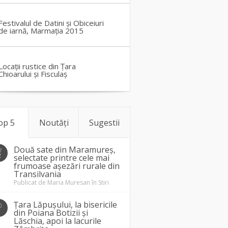
Festivalul de Datini și Obiceiuri
de iarnă, Marmația 2015
Locații rustice din Țara
Chioarului și Fisculaș
op 5
Noutăți
Sugestii
Două sate din Maramureș,
7
2
selectate printre cele mai
frumoase așezări rurale din
Transilvania
Publicat de
Maria Muresan
în
Stiri
Țara Lăpușului, la bisericile
0
1
din Poiana Botizii și
Lăschia, apoi la lacurile