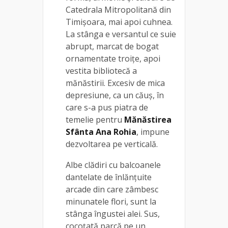
Catedrala Mitropolitană din
Timişoara, mai apoi cuhnea.
La stânga e versantul ce suie
abrupt, marcat de bogat
ornamentate troiţe, apoi
vestita bibliotecă a
mănăstirii. Excesiv de mica
depresiune, ca un căuş, în
care s-a pus piatra de
temelie pentru
Mănăstirea
Sfânta Ana Rohia
, impune
dezvoltarea pe verticală.
Albe clădiri cu balcoanele
dantelate de înlănţuite
arcade din care zâmbesc
minunatele flori, sunt la
stânga îngustei alei. Sus,
cocoţată parcă pe un