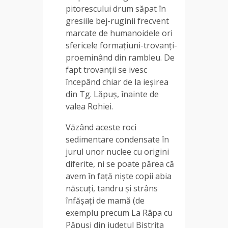
pitorescului drum săpat în
gresiile bej-ruginii frecvent
marcate de humanoidele ori
sfericele formaţiuni-trovanți-
proeminând din rambleu. De
fapt trovanţii se ivesc
începând chiar de la ieşirea
din Tg. Lăpuş, înainte de
valea Rohiei.
Văzând aceste roci
sedimentare condensate în
jurul unor nuclee cu origini
diferite, ni se poate părea că
avem în faţă nişte copii abia
născuţi, tandru şi strâns
înfăşaţi de mamă (de
exemplu precum La Râpa cu
Păpuşi din județul Bistrița