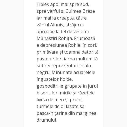
Ţibleş apoi mai spre sud,
spre vârful şi Culmea Breze
iar mai la dreapta, către
vârful Aluniş, străjerul
aproape la fel de vestitei
Mănăstiri Rohiţa. Frumoasă
e depresiunea Rohiei în zori,
primăvara și toamna datorită
pastelurilor, iarna mulțumită
sobrei reprezentări în alb-
negru. Minunate acuarelele
îngustelor holde,
gospodăriile grupate în jurul
bisericilor, micile și răzețele
livezi de meri şi pruni,
turmele de oi lăsate să
pască-n ţarina din marginea
drumului.