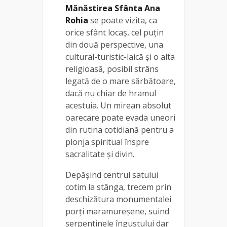
Mănăstirea Sfânta Ana
Rohia
se poate vizita, ca
orice sfânt locaş, cel puţin
din două perspective, una
cultural-turistic-laică şi o alta
religioasă, posibil strâns
legată de o mare sărbătoare,
dacă nu chiar de hramul
acestuia. Un mirean absolut
oarecare poate evada uneori
din rutina cotidiană pentru a
plonja spiritual înspre
sacralitate și divin.
Depăşind centrul satului
cotim la stânga, trecem prin
deschizătura monumentalei
porţi maramureşene, suind
serpentinele îngustului dar