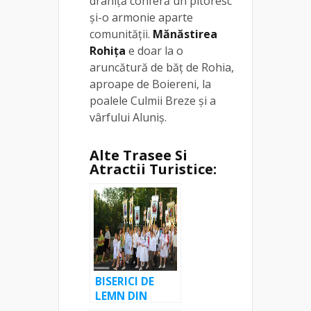
draniţă conferă un pitoresc
şi-o armonie aparte
comunităţii.
Mănăstirea
Rohiţa
e doar la o
aruncătură de băț de Rohia,
aproape de Boiereni, la
poalele Culmii Breze și a
vârfului Aluniș.
Alte Trasee Si
Atractii Turistice:
BISERICI DE
LEMN DIN
MARAMUREȘ –