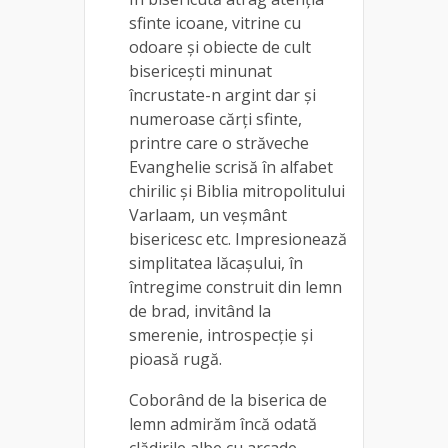
sfinte icoane, vitrine cu
odoare şi obiecte de cult
bisericeşti minunat
încrustate-n argint dar şi
numeroase cărţi sfinte,
printre care o străveche
Evanghelie scrisă în alfabet
chirilic şi Biblia mitropolitului
Varlaam, un veşmânt
bisericesc etc. Impresionează
simplitatea lăcaşului, în
întregime construit din lemn
de brad, invitând la
smerenie, introspecţie şi
pioasă rugă.
Coborând de la biserica de
lemn admirăm încă odată
clădirile albe cu arcade,