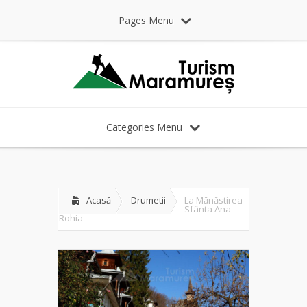
Pages Menu
Categories Menu
Acasă
Drumetii
La Mănăstirea
Sfânta Ana
Rohia