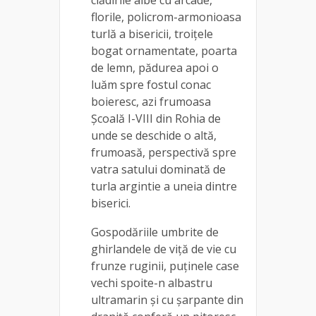
florile, policrom-armonioasa
turlă a bisericii, troiţele
bogat ornamentate, poarta
de lemn, pădurea apoi o
luăm spre fostul conac
boieresc, azi frumoasa
Şcoală I-VIII din Rohia de
unde se deschide o altă,
frumoasă, perspectivă spre
vatra satului dominată de
turla argintie a uneia dintre
biserici.
Gospodăriile umbrite de
ghirlandele de viţă de vie cu
frunze ruginii, puţinele case
vechi spoite-n albastru
ultramarin şi cu şarpante din