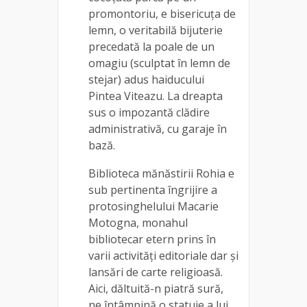
promontoriu, e bisericuţa de
lemn, o veritabilă bijuterie
precedată la poale de un
omagiu (sculptat în lemn de
stejar) adus haiducului
Pintea Viteazu. La dreapta
sus o impozantă clădire
administrativă, cu garaje în
bază.
Biblioteca mănăstirii Rohia e
sub pertinenta îngrijire a
protosinghelului Macarie
Motogna, monahul
bibliotecar etern prins în
varii activităţi editoriale dar şi
lansări de carte religioasă.
Aici, dăltuită-n piatră sură,
ne întâmpină o statuie a lui