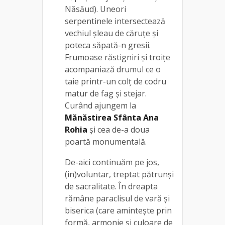
Năsăud). Uneori
serpentinele intersectează
vechiul şleau de căruţe şi
poteca săpată-n gresii.
Frumoase răstigniri şi troiţe
acompaniază drumul ce o
taie printr-un colţ de codru
matur de fag şi stejar.
Curând ajungem la
Mănăstirea Sfânta Ana
Rohia
și cea de-a doua
poartă monumentală.
De-aici continuăm pe jos,
(in)voluntar, treptat pătrunşi
de sacralitate. În dreapta
rămâne paraclisul de vară şi
biserica (care aminteşte prin
formă, armonie şi culoare de