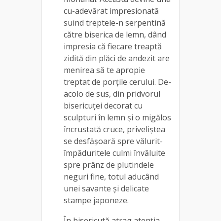
cu-adevărat impresionată
suind treptele-n serpentină
către biserica de lemn, dând
impresia că fiecare treaptă
zidită din plăci de andezit are
menirea să te apropie
treptat de porţile cerului. De-
acolo de sus, din pridvorul
bisericuţei decorat cu
sculpturi în lemn şi o migălos
încrustată cruce, priveliştea
se desfăşoară spre vălurit-
împăduritele culmi învăluite
spre prânz de plutindele
neguri fine, totul aducând
unei savante şi delicate
stampe japoneze.
În bisericută atrag atenţia