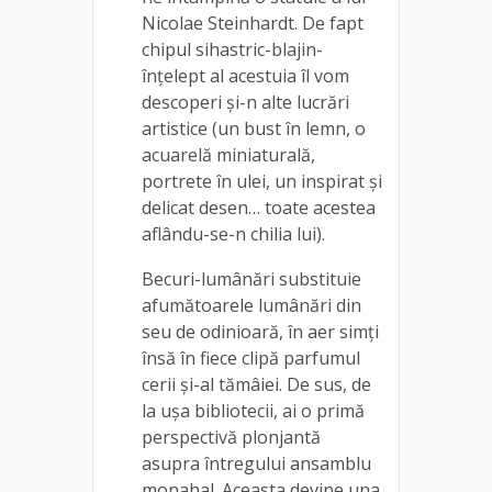
Nicolae Steinhardt. De fapt
chipul sihastric-blajin-
înţelept al acestuia îl vom
descoperi şi-n alte lucrări
artistice (un bust în lemn, o
acuarelă miniaturală,
portrete în ulei, un inspirat şi
delicat desen… toate acestea
aflându-se-n chilia lui).
Becuri-lumânări substituie
afumătoarele lumânări din
seu de odinioară, în aer simţi
însă în fiece clipă parfumul
cerii şi-al tămâiei. De sus, de
la uşa bibliotecii, ai o primă
perspectivă plonjantă
asupra întregului ansamblu
monahal. Aceasta devine una