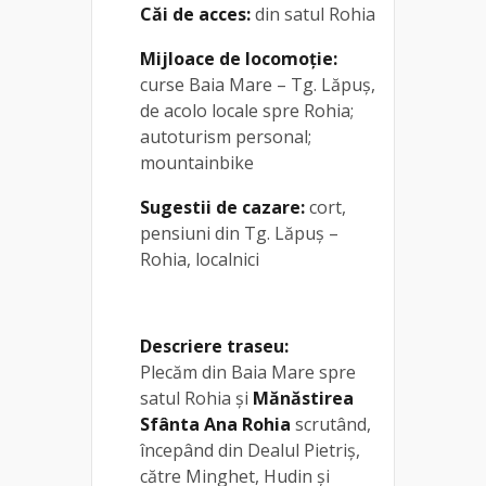
Căi de acces:
din satul Rohia
Mijloace de locomoție:
curse Baia Mare – Tg. Lăpuș,
de acolo locale spre Rohia;
autoturism personal;
mountainbike
Sugestii de cazare:
cort,
pensiuni din Tg. Lăpuș –
Rohia, localnici
Descriere traseu:
Plecăm din Baia Mare spre
satul Rohia şi
Mănăstirea
Sfânta Ana Rohia
scrutând,
începând din Dealul Pietriş,
către Minghet, Hudin şi