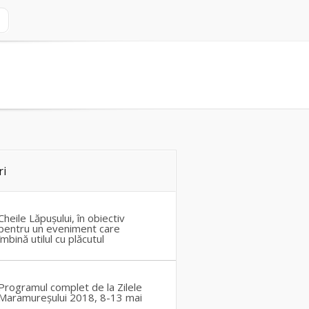
ri
Cheile Lăpușului, în obiectiv
pentru un eveniment care
îmbină utilul cu plăcutul
Programul complet de la Zilele
Maramureșului 2018, 8-13 mai