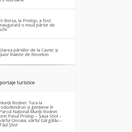
În Borșa, la Prislop, a fost
inaugurată o nouă pârtie de
schi
Starea pârtiilor de la Cavnic și
Șuior înainte de Revelion
portaje turistice
Munții Rodnei: Tura la
rododendron și gențiene în
Parcul Național Munții Rodnei
prin Pasul Prislop – Șaua Stiol –
vârful Oncului, vârful Gărgălău –
Tăul Știol