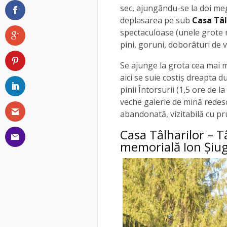
sec, ajungându-se la doi mega
deplasarea pe sub
Casa Tâl
spectaculoase (unele grote r
pini, goruni, doborâturi de v
Se ajunge la grota cea mai ma
aici se suie costiș dreapta 
pinii Întorsurii (1,5 ore de l
veche galerie de mină rede
abandonată, vizitabilă cu p
Casa Tâlharilor – T
memorială Ion Șiu