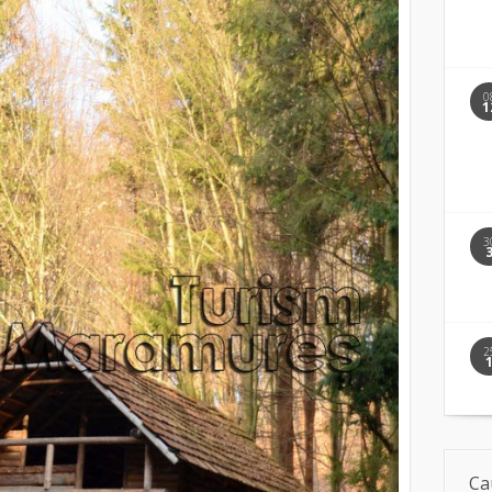
0
1
3
2
Ca