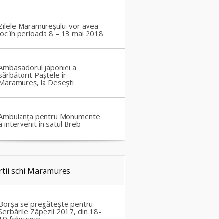
Zilele Maramureșului vor avea
loc în perioada 8 – 13 mai 2018
Ambasadorul Japoniei a
sărbătorit Paștele în
Maramureș, la Desești
Ambulanța pentru Monumente
a intervenit în satul Breb
rtii schi Maramures
Borșa se pregătește pentru
Serbările Zăpezii 2017, din 18-
19 februarie