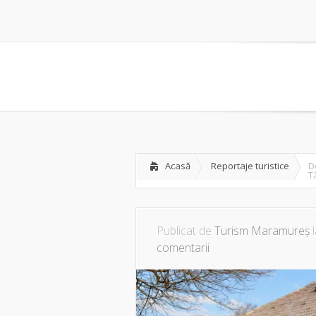
Acasă
Reportaje turistice
D
T
Publicat de
Turism Maramureș
l
comentarii