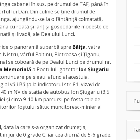
ânga cabanei în sus, pe drumul de TAF, până în
ârful lui Dan. Din culme se ține drumul de
nga, ajungându-se la o fântâniță colmatată,
ână cu roată și lanț și gospodăriile modeste de
ață și livadă, ale Dealului Lunci.
chide o panoramă superbă spre
Băița
, vatra
n Nistru, vârful Paltinu, Pietroasa și Țiganu,
final se coboară de pe Dealul Lunci pe drumul nr.
a Memorială
a Poetului -gazetar
Ion Șiugariu
 continuare pe șleaul afund al acestuia,
al văii Băița la indicatorul str. 81, vizavi de
a 40 m NV de stația de autobuz Ion Șiugariu (3,5
ei și circa 9-10 km parcurși pe fosta cale de
Pu
itorilor foștului sătuc muncitoresc-minier al
4, data la care s-a organizat drumeția,
Fa
în jur de 0 grade C, iar cea diurnă de 5-6 grade.