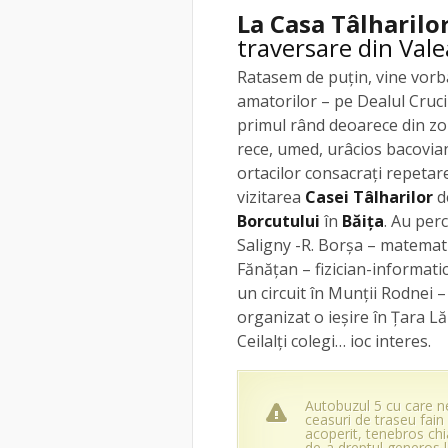
La Casa Tâlharilo
traversare din Vale
Ratasem de puțin, vine vorba
amatorilor – pe Dealul Crucii
primul rând deoarece din zor
rece, umed, urâcios bacovia
ortacilor consacrați repetar
vizitarea
Casei Tâlharilor
d
Borcutului
în
Băița
. Au perc
Saligny -R. Borșa – matematic
Fănățan – fizician-informatic
un circuit în Munții Rodnei –
organizat o ieșire în Țara Lă
Ceilalți colegi… ioc interes.
Autobuzul 5 cu care n
ceasuri de traseu fain 
acoperit, tenebros chia
de-a dreptul generos l