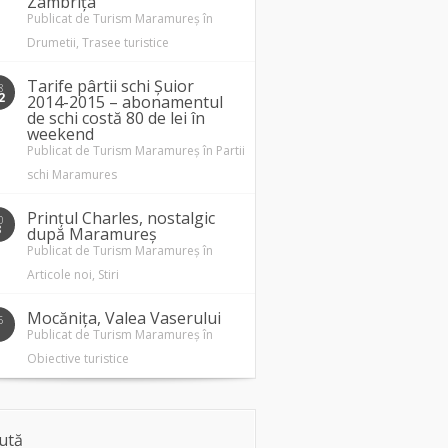
Zâmbrița
Publicat de
Turism Maramureș
în
Drumetii
,
Trasee turistice
Tarife pârtii schi Șuior
8
2
2014-2015 – abonamentul
de schi costă 80 de lei în
weekend
Publicat de
Turism Maramureș
în
Partii
schi Maramures
Prințul Charles, nostalgic
0
3
după Maramureș
Publicat de
Turism Maramureș
în
Articole noi
,
Stiri
Mocănița, Valea Vaserului
5
1
Publicat de
Turism Maramureș
în
Obiective turistice
ută