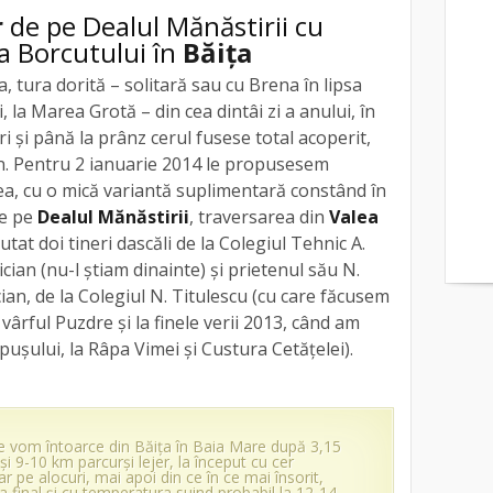
r
de pe Dealul Mănăstirii cu
a Borcutului în
Băița
, tura dorită – solitară sau cu Brena în lipsa
, la Marea Grotă – din cea dintâi zi a anului, în
i și până la prânz cerul fusese total acoperit,
n. Pentru 2 ianuarie 2014 le propusesem
ea, cu o mică variantă suplimentară constând în
e pe
Dealul Mănăstirii
, traversarea din
Valea
utat doi tineri dascăli de la Colegiul Tehnic A.
ian (nu-l știam dinainte) și prietenul său N.
ian, de la Colegiul N. Titulescu (cu care făcusem
 vârful Puzdre și la finele verii 2013, când am
pușului, la Râpa Vimei și Custura Cetățelei).
e vom întoarce din Băița în Baia Mare după 3,15
și 9-10 km parcurși lejer, la început cu cer
r pe alocuri, mai apoi din ce în ce mai însorit,
a final și cu temperatura suind probabil la 12-14