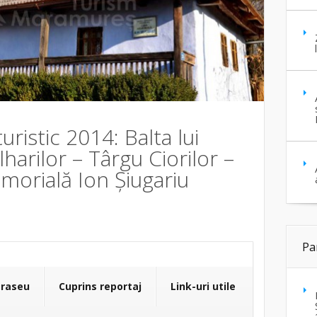
uristic 2014: Balta lui
harilor – Târgu Ciorilor –
morială Ion Șiugariu
Pa
traseu
Cuprins reportaj
Link-uri utile