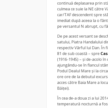
continuă deplasarea prin st
culmea ce suie la NE către V
car/TAF descendent spre stâ
imediat după aceea la o fânt
pe versantul N abrupt, cu fân
De pe acest versant se des
satului, Piatra Handalului di
respectiv Vârful lui Dan. În 
81 de sub coastă – spre
Cas
(1916-1945) – și de-acolo în
ajungându-se în flancul stâng 
Podul Dealul Mare și la circ
ore ore de la debutul excursi
acces către Baia Mare a locu
Băiței).
În cea de-a doua zi a lui 201
temperatură nocturnă a fost 