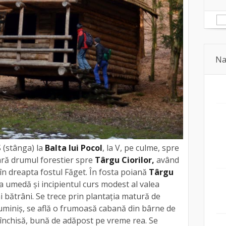
Na
 (stânga) la
Balta lui Pocol
, la V, pe culme, spre
ară drumul forestier spre
Târgu Ciorilor,
având
în dreapta fostul Făget. În fosta poiană
Târgu
 umedă și incipientul curs modest al valea
i bătrâni. Se trece prin plantația matură de
luminiș, se află o frumoasă cabană din bârne de
eînchisă, bună de adăpost pe vreme rea. Se