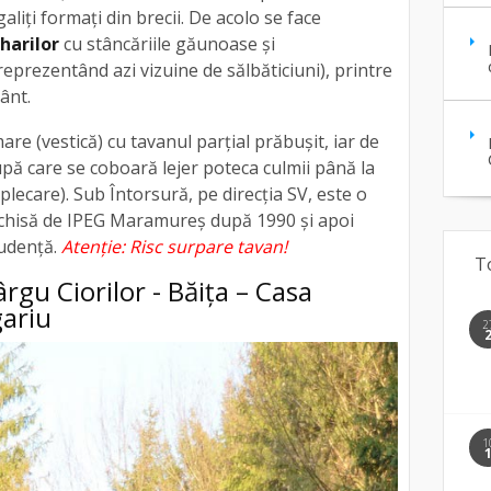
liți formați din brecii. De acolo se face
harilor
cu stâncăriile găunoase și
eprezentând azi vizuine de sălbăticiuni), printre
ânt.
re (vestică) cu tavanul parțial prăbușit, iar de
după care se coboară lejer poteca culmii până la
a plecare). Sub Întorsură, pe direcția SV, este o
schisă de IPEG Maramureș după 1990 și apoi
rudență.
Atenție: Risc surpare tavan!
T
ârgu Ciorilor - Băița – Casa
gariu
2
1