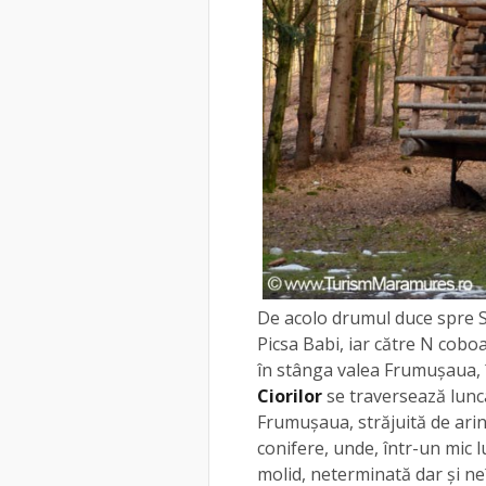
De acolo drumul duce spre S
Picsa Babi, iar către N cobo
în stânga valea Frumușaua, 
Ciorilor
se traversează lunca
Frumușaua, străjuită de arin
conifere, unde, într-un mic 
molid, neterminată dar și n