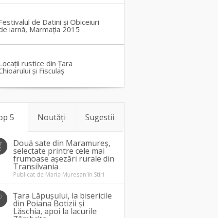
Festivalul de Datini și Obiceiuri
de iarnă, Marmația 2015
Locații rustice din Țara
Chioarului și Fisculaș
op 5
Noutăți
Sugestii
Două sate din Maramureș,
7
2
selectate printre cele mai
frumoase așezări rurale din
Transilvania
Publicat de
Maria Muresan
în
Stiri
Țara Lăpușului, la bisericile
0
1
din Poiana Botizii și
Lăschia, apoi la lacurile