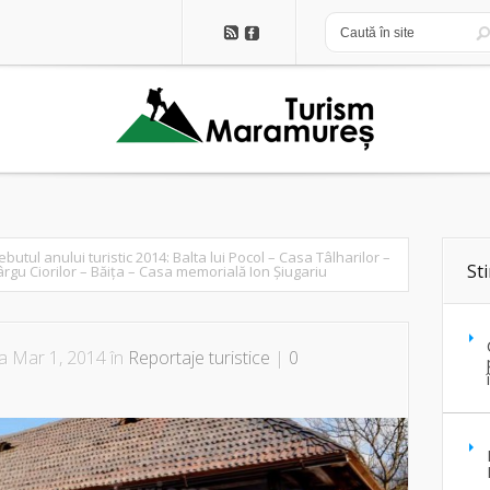
ebutul anului turistic 2014: Balta lui Pocol – Casa Tâlharilor –
Sti
ârgu Ciorilor – Băița – Casa memorială Ion Șiugariu
a Mar 1, 2014 în
Reportaje turistice
|
0