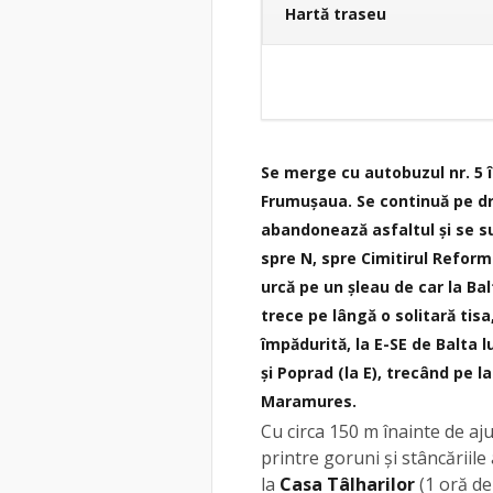
Hartă traseu
Se merge cu autobuzul nr. 5 în
Frumușaua. Se continuă pe dr
abandonează asfaltul și se su
spre N, spre Cimitirul Reforma
urcă pe un șleau de car la Bal
trece pe lângă o solitară ti
împădurită, la E-SE de Balta l
și Poprad (la E), trecând pe 
Maramures.
Cu circa 150 m înainte de ajun
printre goruni și stâncăriile
la
Casa Tâlharilor
(1 oră de 