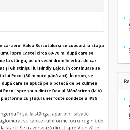
 cartierul Valea Borcutului și se coboară la stația
umul spre Castel circa 60-70 m, după care se
ie la stânga, pe un vechi drum înierbat de car
t și Ghistinișul lui Hindly Lajos. În continuare se
ta lui Pocol (30 minute până aici). În drum, se
Re
sa, după care se apucă pe o potecă de pe culmea
ui Pocol, spre șaua dintre Dealul Mănăstirea (la V)
la platforma cu ștuțul unei foste sondeze a IPEG
gerea în șa, la stânga, apar pinii silvatici
 aglomerat vulcanice ruiniforme, ocru-ruginii, de
la start). Se traversează direct spre V un vâlcel