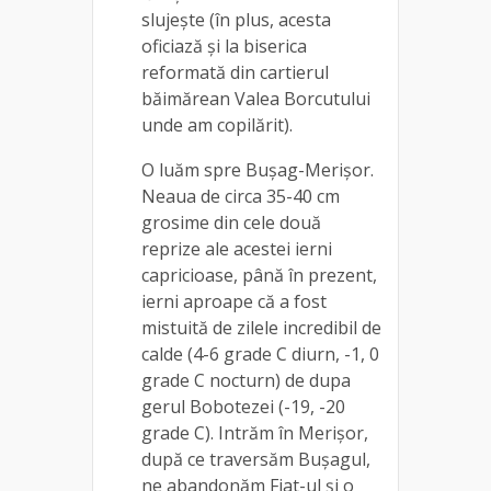
slujește (în plus, acesta
oficiază și la biserica
reformată din cartierul
băimărean Valea Borcutului
unde am copilărit).
O luăm spre Bușag-Merișor.
Neaua de circa 35-40 cm
grosime din cele două
reprize ale acestei ierni
capricioase, până în prezent,
ierni aproape că a fost
mistuită de zilele incredibil de
calde (4-6 grade C diurn, -1, 0
grade C nocturn) de dupa
gerul Bobotezei (-19, -20
grade C). Intrăm în Merișor,
după ce traversăm Bușagul,
ne abandonăm Fiat-ul și o