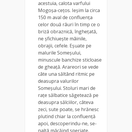
acestuia, calota varfului
Mogoșa-cețos. Ieșim la circa
150 m aval de confluența
celor două râuri în timp ce o
briză obraznică, înghețată,
ne șfichiuește mâinile,
obrajii, cefele. Eșuate pe
malurile Someșului,
minuscule banchize sticloase
de gheață. Arareori se vede
câte una săltând ritmic pe
deasupra valurilor
Someșului. Stoluri mari de
rațe sălbatice săgetează pe
deasupra sălciilor, câteva
zeci, sute poate, se hrănesc
plutind chiar la confluență
apoi, descoperindu-ne, se-
nalță măcăind speriate,