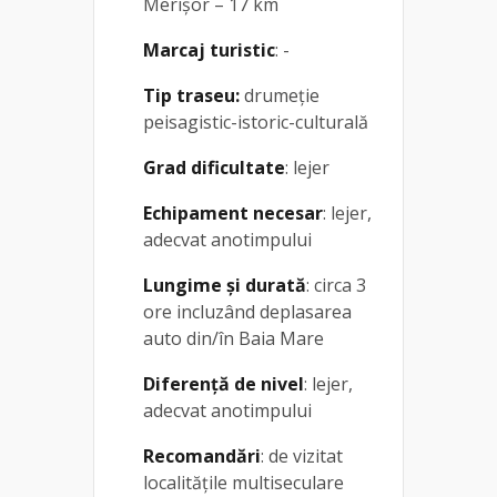
Merișor – 17 km
Marcaj turistic
: -
Tip traseu:
drumeție
peisagistic-istoric-culturală
Grad dificultate
: lejer
Echipament necesar
: lejer,
adecvat anotimpului
Lungime și durată
: circa 3
ore incluzând deplasarea
auto din/în Baia Mare
Diferență de nivel
: lejer,
adecvat anotimpului
Recomandări
: de vizitat
localitățile multiseculare