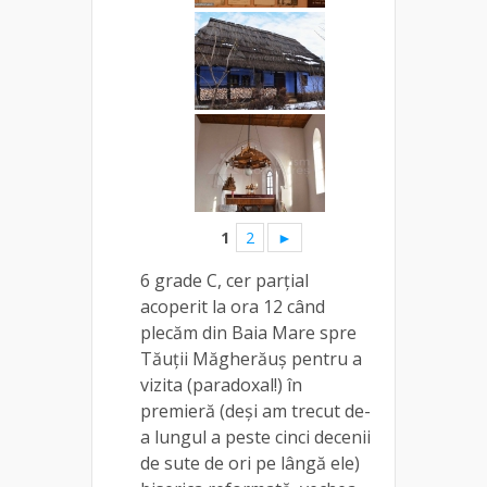
1
2
►
6 grade C, cer parțial
acoperit la ora 12 când
plecăm din Baia Mare spre
Tăuții Măgherăuș pentru a
vizita (paradoxal!) în
premieră (deși am trecut de-
a lungul a peste cinci decenii
de sute de ori pe lângă ele)