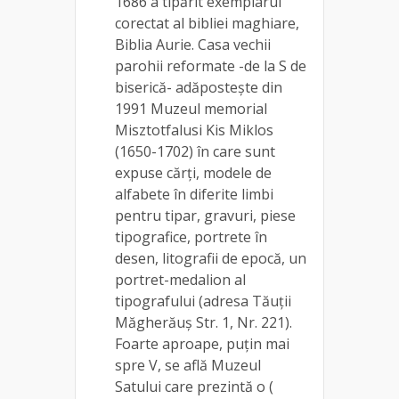
1686 a tipărit exemplarul
corectat al bibliei maghiare,
Biblia Aurie. Casa vechii
parohii reformate -de la S de
biserică- adăpostește din
1991 Muzeul memorial
Misztotfalusi Kis Miklos
(1650-1702) în care sunt
expuse cărți, modele de
alfabete în diferite limbi
pentru tipar, gravuri, piese
tipografice, portrete în
desen, litografii de epocă, un
portret-medalion al
tipografului (adresa Tăuții
Măgherăuș Str. 1, Nr. 221).
Foarte aproape, puțin mai
spre V, se află Muzeul
Satului care prezintă o (