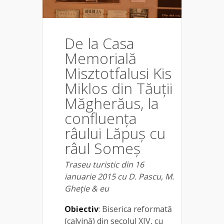
De la Casa
Memorială
Misztotfalusi Kis
Miklos din Tăuții
Măgherăus, la
confluența
râului Lăpuș cu
râul Someș
Traseu turistic din 16
ianuarie 2015 cu D. Pascu, M.
Gheție & eu
Obiectiv
: Biserica reformată
(calvină) din secolul XIV, cu