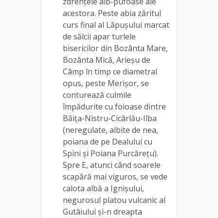
zdrențele alb-pufoase ale
acestora. Peste abia zăritul
curs final al Lăpușului marcat
de sălcii apar turlele
bisericilor din Bozânta Mare,
Bozânta Mică, Arieșu de
Câmp în timp ce diametral
opus, peste Merișor, se
conturează culmile
împădurite cu foioase dintre
Băița-Nistru-Cicârlău-Ilba
(neregulate, albite de nea,
poiana de pe Dealului cu
Spini și Poiana Purcărețu).
Spre E, atunci când soarele
scapără mai viguros, se vede
calota albă a Ignișului,
negurosul platou vulcanic al
Gutâiului și-n dreapta