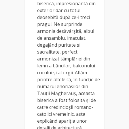
biserică, impresionantă din
exterior dar cu totul
deosebită după ce-i treci
pragul. Ne surprinde
armonia desăvârșită, albul
de ansamblu, imaculat,
degajând puritate și
sacralitate, perfect
armonizat tâmplăriei din
lemn a băncilor, balconului
corului și al orgii. Aflăm
printre altele că, în funcție de
numărul enoriașilor din
Tăuții Măgherăuș, această
biserică a fost folosită și de
către credincioșii romano-
catolici vremelnic, asta
explicând apariția unor
detalii de arhitectură