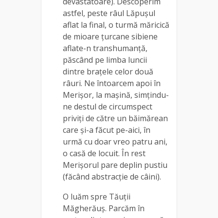
devastatoare). Descoperim
astfel, peste râul Lăpușul
aflat la final, o turmă măricică
de mioare țurcane sibiene
aflate-n transhumanță,
păscând pe limba luncii
dintre brațele celor două
râuri. Ne întoarcem apoi în
Merișor, la mașină, simțindu-
ne destul de circumspect
priviți de către un băimărean
care și-a făcut pe-aici, în
urmă cu doar vreo patru ani,
o casă de locuit. În rest
Merișorul pare deplin pustiu
(făcând abstracție de câini).
O luăm spre Tăuții
Măgherăuș. Parcăm în