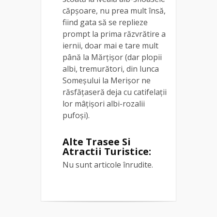
căpșoare, nu prea mult însă,
fiind gata să se replieze
prompt la prima răzvrătire a
iernii, doar mai e tare mult
până la Mărțișor (dar plopii
albi, tremurători, din lunca
Someșului la Merișor ne
răsfățaseră deja cu catifelații
lor mâțișori albi-rozalii
pufoși).
Alte Trasee Si
Atractii Turistice:
Nu sunt articole înrudite.