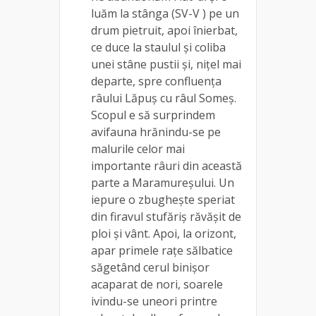
luăm la stânga (SV-V ) pe un
drum pietruit, apoi înierbat,
ce duce la staulul și coliba
unei stâne pustii și, nițel mai
departe, spre confluența
râului Lăpuș cu râul Someș.
Scopul e să surprindem
avifauna hrănindu-se pe
malurile celor mai
importante râuri din această
parte a Maramureșului. Un
iepure o zbughește speriat
din firavul stufăriș răvășit de
ploi și vânt. Apoi, la orizont,
apar primele rațe sălbatice
săgetând cerul binișor
acaparat de nori, soarele
ivindu-se uneori printre