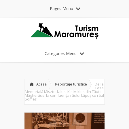
Pages Menu
Categories Menu
Acasă
Reportaje turistice
De la
Casa
Memorială Misztotfalusi Kis Miklos din Tăuții
Măgherăus, la confluența râului Lăpuș cu râul
Someș