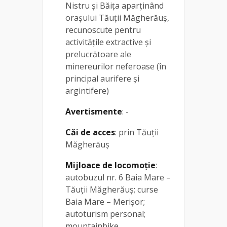
Nistru și Băița aparținând
orașului Tăuții Măgherăuș,
recunoscute pentru
activitățile extractive și
prelucrătoare ale
minereurilor neferoase (în
principal aurifere și
argintifere)
Avertismente
: -
Căi de acces
: prin Tăuții
Măgherăuș
Mijloace de locomoție
:
autobuzul nr. 6 Baia Mare –
Tăuții Măgherăuș; curse
Baia Mare – Merișor;
autoturism personal;
mountainbike