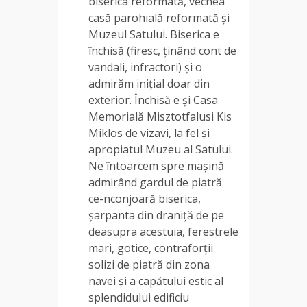
biserica reformată, vechea
casă parohială reformată și
Muzeul Satului. Biserica e
închisă (firesc, ținând cont de
vandali, infractori) și o
admirăm inițial doar din
exterior. Închisă e și Casa
Memorială Misztotfalusi Kis
Miklos de vizavi, la fel și
apropiatul Muzeu al Satului.
Ne întoarcem spre mașină
admirând gardul de piatră
ce-nconjoară biserica,
șarpanta din draniță de pe
deasupra acestuia, ferestrele
mari, gotice, contraforții
solizi de piatră din zona
navei și a capătului estic al
splendidului edificiu