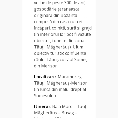
veche de peste 300 de ani)
gospodărie ţărănească
originară din Bozânta
compusă din casa cu trei
încăperi, colniţă, şură și grajd
(în interiorul lor pot fi văzute
obiecte şi unelte din zona
Tăuții Măgherăuș). Ultim
obiectiv turistic confluența
râului Lăpuș cu râul Someș
din Merișor
Localizare
: Maramureș,
Tăuții Măgherăuș-Merișor
(în lunca din malul drept al
Someșului)
Itinerar
: Baia Mare – Tăuții
Măgherăuș – Bușag –