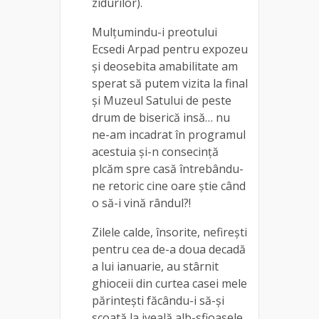
zidurilor).
Mulțumindu-i preotului
Ecsedi Arpad pentru expozeu
și deosebita amabilitate am
sperat să putem vizita la final
și Muzeul Satului de peste
drum de biserică insă… nu
ne-am incadrat în programul
acestuia și-n consecință
plcăm spre casă întrebându-
ne retoric cine oare știe când
o să-i vină rândul?!
Zilele calde, însorite, nefirești
pentru cea de-a doua decadă
a lui ianuarie, au stârnit
ghioceii din curtea casei mele
părintești făcându-i să-și
scoată la iveală alb-sfioasele