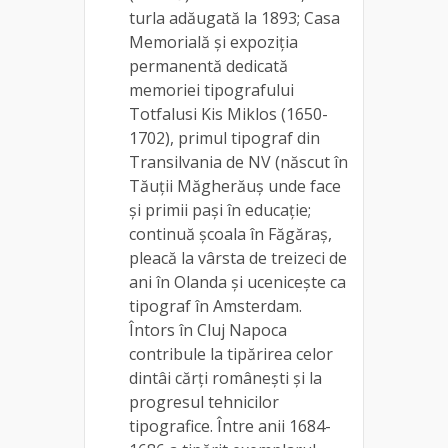
turla adăugată la 1893; Casa
Memorială și expoziția
permanentă dedicată
memoriei tipografului
Totfalusi Kis Miklos (1650-
1702), primul tipograf din
Transilvania de NV (născut în
Tăuții Măgherăuș unde face
și primii pași în educație;
continuă școala în Făgăraș,
pleacă la vârsta de treizeci de
ani în Olanda și ucenicește ca
tipograf în Amsterdam.
Întors în Cluj Napoca
contribule la tipărirea celor
dintâi cărți românești și la
progresul tehnicilor
tipografice. Între anii 1684-