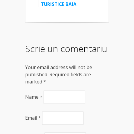
TURISTICE BAIA
MARE: Poiana
Neamțului –
Șaua Trei
Stejari – vârful
Ferigii –
Pleștioara –
Scrie un comentariu
valea Usturoi
Your email address will not be
published. Required fields are
marked
*
Name
*
Email
*