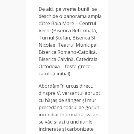
De aici, pe vreme bună, se
deschide o panoramă amplă
către Baia Mare – Centrul
Vechi (Biserica Reformată,
Turnul Ștefan, Biserica Sf.
Nicolae, Teatrul Municipal,
Biserica Romano-Catolică,
Biserica Calvină, Catedrala
Ortodoxă – fostă greco-
catolică inițial).
Abordăm în urcuș direct,
dinspre V, versantul abrupt
cu hăţaş de sânger şi mur
precedând codrul de goruni
incendiat în urmă câțiva ani,
se văd și azi trunchiurile
incinerate și carbonizate.