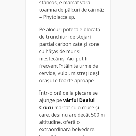
stâncos, e marcat vara-
toamna de pâlcuri de cârmâz
– Phytolacca sp.
Pe alocuri poteca e blocată
de trunchiuri de stejari
parţial carbonizate și zone
cu hăţaş de mur și
mestecăniș. Aici pot fi
frecvent întâlnite urme de
cervide, vulpi, mistreți deși
orașul e foarte aproape.
Într-o oră de la plecare se
ajunge pe
vârful Dealul
Crucii
marcat cu o cruce și
care, deşi nu are decât 500 m
altitudine, oferă o
extraordinară belvedere.