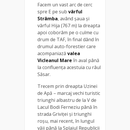
Facem un vast arc de cerc
spre E pe sub
vârful
Strâmba
, având șaua și
vârful Hija (767 m) la dreapta
apoi coborâm pe o culme cu
drum de TAF, în final dând în
drumul auto-forestier care
acompaniază
valea
Vicleanul Mare
în aval până
la confluenţa acestuia cu râul
Săsar.
Trecem prin dreapta Uzinei
de Apă – marcaj vechi turistic
triunghi albastru de la V de
Lacul Bodi Ferneziu până în
strada Griviței și triunghi
roșu, mai recent, în lungul
văii până la Splaiul Republicii