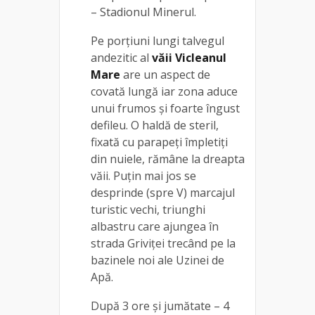
– Stadionul Minerul.
Pe porțiuni lungi talvegul
andezitic al
văii Vicleanul
Mare
are un aspect de
covată lungă iar zona aduce
unui frumos și foarte îngust
defileu. O haldă de steril,
fixată cu parapeţi împletiţi
din nuiele, rămâne la dreapta
văii. Puțin mai jos se
desprinde (spre V) marcajul
turistic vechi, triunghi
albastru care ajungea în
strada Griviţei trecând pe la
bazinele noi ale Uzinei de
Apă.
După 3 ore și jumătate – 4