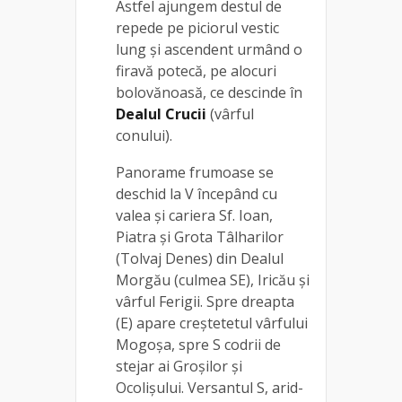
Astfel ajungem destul de
repede pe piciorul vestic
lung şi ascendent urmând o
firavă potecă, pe alocuri
bolovănoasă, ce descinde în
Dealul Crucii
(vârful
conului).
Panorame frumoase se
deschid la V începând cu
valea şi cariera Sf. Ioan,
Piatra și Grota Tâlharilor
(Tolvaj Denes) din Dealul
Morgău (culmea SE), Iricău și
vârful Ferigii. Spre dreapta
(E) apare creştetetul vârfului
Mogoşa, spre S codrii de
stejar ai Groşilor şi
Ocolişului. Versantul S, arid-