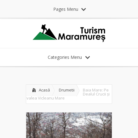
Pages Menu
Categories Menu
Acasă
Drumetii
Baia Mare: Pe
Dealul Crucii și
valea Vicleanu Mare