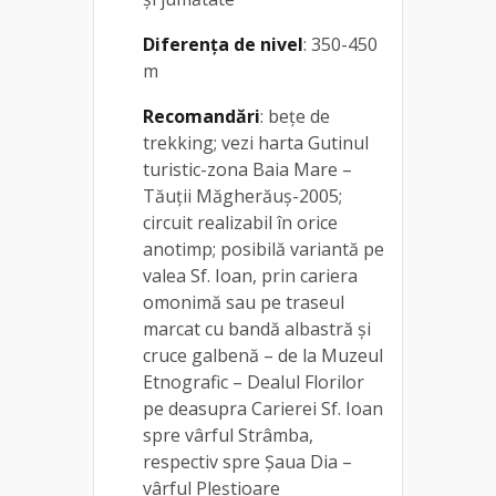
Diferența de nivel
: 350-450
m
Recomandări
: bețe de
trekking; vezi harta Gutinul
turistic-zona Baia Mare –
Tăuții Măgherăuș-2005;
circuit realizabil în orice
anotimp; posibilă variantă pe
valea Sf. Ioan, prin cariera
omonimă sau pe traseul
marcat cu bandă albastră și
cruce galbenă – de la Muzeul
Etnografic – Dealul Florilor
pe deasupra Carierei Sf. Ioan
spre vârful Strâmba,
respectiv spre Șaua Dia –
vârful Pleștioare