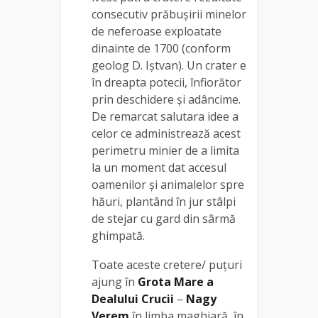
consecutiv prăbuşirii minelor
de neferoase exploatate
dinainte de 1700 (conform
geolog D. Iştvan). Un crater e
în dreapta potecii, înfiorător
prin deschidere şi adâncime.
De remarcat salutara idee a
celor ce administrează acest
perimetru minier de a limita
la un moment dat accesul
oamenilor și animalelor spre
hăuri, plantând în jur stâlpi
de stejar cu gard din sârmă
ghimpată.
Toate aceste cretere/ puțuri
ajung în
Grota Mare a
Dealului Crucii
–
Nagy
Verem
în limba maghiară, în