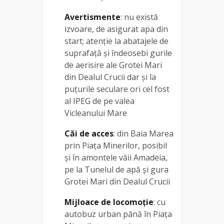
Avertismente
: nu există
izvoare, de asigurat apa din
start; atenție la abatajele de
suprafață și îndeosebi gurile
de aerisire ale Grotei Mari
din Dealul Crucii dar și la
puțurile seculare ori cel fost
al IPEG de pe valea
Vicleanului Mare
Căi de acces
: din Baia Marea
prin Piața Minerilor, posibil
și în amontele văii Amadeia,
pe la Tunelul de apă și gura
Grotei Mari din Dealul Crucii
Mijloace de locomoție
: cu
autobuz urban până în Piața