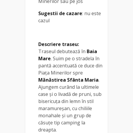
Minerilor sau pe jos
Sugestii de cazare
: nu este
cazul
Descriere traseu:
Traseul debutează în
Baia
Mare
. Suim pe o stradela în
pantă accentuată ce duce din
Piaţa Minerilor spre
Mănăstirea Sfânta Maria
.
Ajungem curând la ultimele
case şi o livadă de pruni, sub
bisericuţa din lemn în stil
maramureşan, cu chiliile
monahale şi un grup de
căsuţe tip camping la
dreapta.