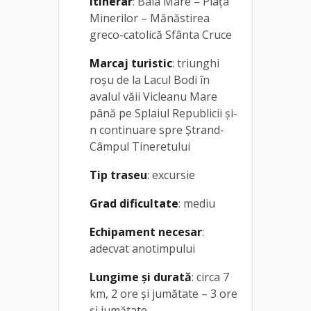
Itinerar
: Baia Mare – Piața
Minerilor – Mănăstirea
greco-catolică Sfânta Cruce
Marcaj turistic
: triunghi
roșu de la Lacul Bodi în
avalul văii Vicleanu Mare
până pe Splaiul Republicii și-
n continuare spre Ștrand-
Câmpul Tineretului
Tip traseu
: excursie
Grad dificultate
: mediu
Echipament necesar
:
adecvat anotimpului
Lungime și durată
: circa 7
km, 2 ore și jumătate – 3 ore
și jumătate