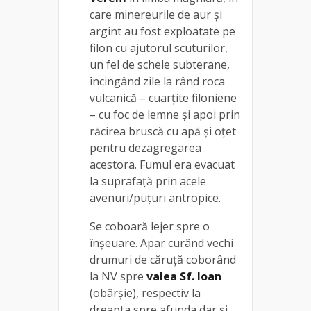
care minereurile de aur și
argint au fost exploatate pe
filon cu ajutorul scuturilor,
un fel de schele subterane,
încingând zile la rând roca
vulcanică – cuarțite filoniene
– cu foc de lemne și apoi prin
răcirea bruscă cu apă și oțet
pentru dezagregarea
acestora. Fumul era evacuat
la suprafață prin acele
avenuri/puțuri antropice.
Se coboară lejer spre o
înşeuare. Apar curând vechi
drumuri de căruţă coborând
la NV spre
valea Sf. Ioan
(obârșie), respectiv la
dreapta spre afunda dar și