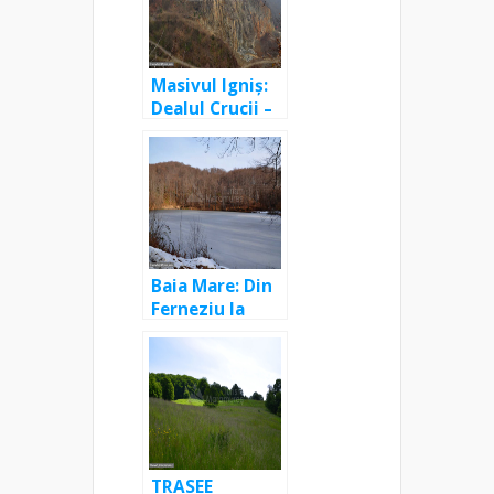
Masivul Igniş:
Dealul Crucii –
Grota Mare –
Poiana lui Otto
– Cariera
Sfântul Ioan
Baia Mare: Din
Ferneziu la
Lacul Bodi, cu
retur pe Valea
Vicleanu Mare
TRASEE