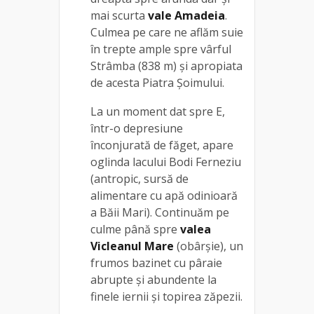
mai scurta
vale Amadeia
.
Culmea pe care ne aflăm suie
în trepte ample spre vârful
Strâmba (838 m) şi apropiata
de acesta Piatra Şoimului.
La un moment dat spre E,
într-o depresiune
înconjurată de făget, apare
oglinda lacului Bodi Ferneziu
(antropic, sursă de
alimentare cu apă odinioară
a Băii Mari). Continuăm pe
culme până spre
valea
Vicleanul Mare
(obârşie), un
frumos bazinet cu pâraie
abrupte și abundente la
finele iernii și topirea zăpezii.