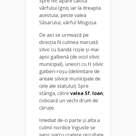
Spre NE apare calota
vârfului Igniş iar la dreapta
acestuia, peste valea
Săsarului, vârful Mogoşa.
De aici se urmează pe
direcția N culmea marcată
silvic cu bandă roşie și mai
apoi galbenă (de ocol silvic
municipal), uneori cu H silvic
galben-roşu (delimitare de
areale silvice municipale de
cele ale statului). Spre
stânga, către
valea Sf. Ioan
,
coboară un vechi drum de
căruţe.
Imediat de-o parte şi alta a
culmii nordice înguste se
ivesc patru cratere rezultate