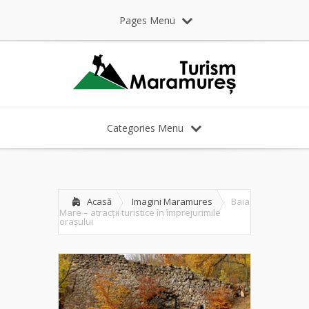
Pages Menu
Categories Menu
Acasă
Imagini Maramures
Baia
Mare – atracții turistice în împrejurimile
orașului