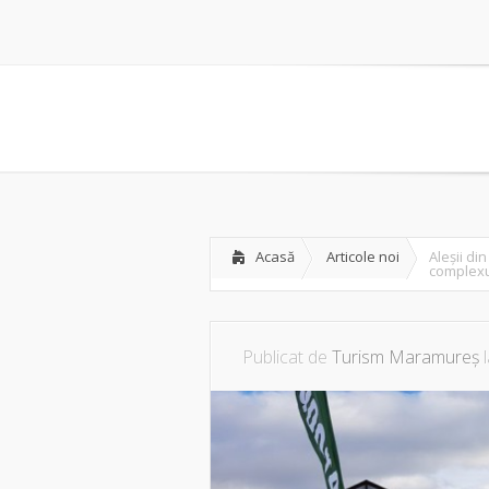
Acasă
Articole noi
Aleșii di
complexul
Publicat de
Turism Maramureș
l