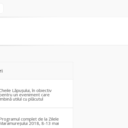
ri
Cheile Lăpușului, în obiectiv
pentru un eveniment care
îmbină utilul cu plăcutul
Programul complet de la Zilele
Maramureșului 2018, 8-13 mai