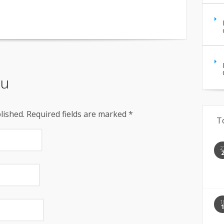
iu
blished. Required fields are marked
*
T
2
1