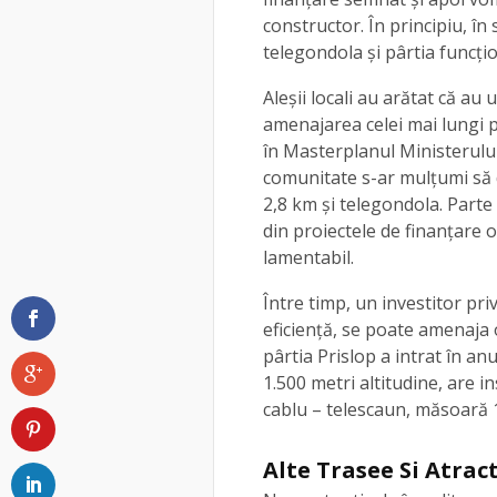
constructor. În principiu, în
telegondola și pârtia funcțio
Aleșii locali au arătat că a
amenajarea celei mai lungi p
în Masterplanul Ministerulu
comunitate s-ar mulțumi să d
2,8 km și telegondola. Parte 
din proiectele de finanțare o
lamentabil.
Între timp, un investitor pri
eficiență, se poate amenaja 
pârtia Prislop a intrat în anu
1.500 metri altitudine, are in
cablu – telescaun, măsoară 1
Alte Trasee Si Atract