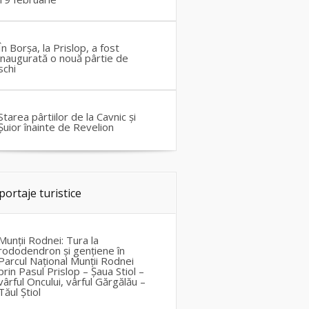
În Borșa, la Prislop, a fost
inaugurată o nouă pârtie de
schi
Starea pârtiilor de la Cavnic și
Șuior înainte de Revelion
portaje turistice
Munții Rodnei: Tura la
rododendron și gențiene în
Parcul Național Munții Rodnei
prin Pasul Prislop – Șaua Stiol –
vârful Oncului, vârful Gărgălău –
Tăul Știol