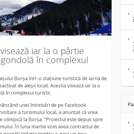
visează iar la o pârtie
egondolă în complexul
șului Borșa într-o stațiune turistică de iarnă de
activat de aleșii locali. Aceștia visează iar la o
ă în complexul turistic.
Pa
nânzând unei întrebări de pe Facebook
zvoltare a turismului local, a anunțat că vrea
ie olimpică la Borșa. “Proiectul este depus spre
smului. În luna martie vom avea contractul de
 pregăti licitația pentru a avea un nou