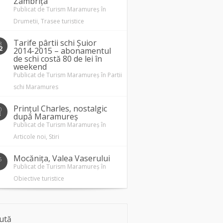
Zâmbrița
Publicat de
Turism Maramureș
în
Drumetii
,
Trasee turistice
Tarife pârtii schi Șuior
8
2
2014-2015 – abonamentul
de schi costă 80 de lei în
weekend
Publicat de
Turism Maramureș
în
Partii
schi Maramures
Prințul Charles, nostalgic
0
3
după Maramureș
Publicat de
Turism Maramureș
în
Articole noi
,
Stiri
Mocănița, Valea Vaserului
5
1
Publicat de
Turism Maramureș
în
Obiective turistice
ută