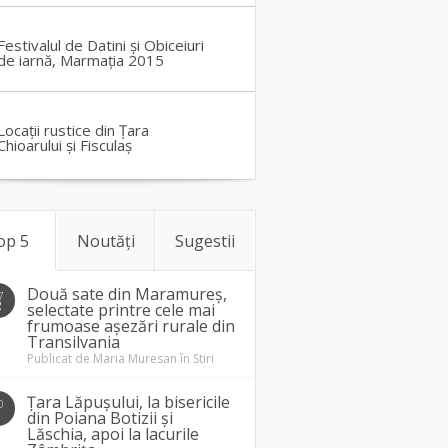
Festivalul de Datini și Obiceiuri
de iarnă, Marmația 2015
Locații rustice din Țara
Chioarului și Fisculaș
op 5
Noutăți
Sugestii
Două sate din Maramureș,
7
2
selectate printre cele mai
frumoase așezări rurale din
Transilvania
Publicat de
Maria Muresan
în
Stiri
Țara Lăpușului, la bisericile
0
1
din Poiana Botizii și
Lăschia, apoi la lacurile