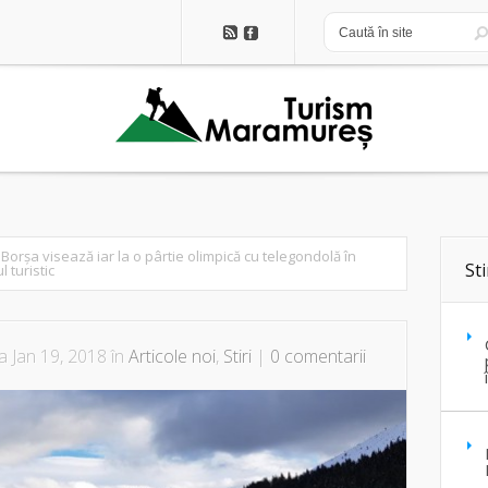
n Borșa visează iar la o pârtie olimpică cu telegondolă în
Sti
 turistic
a Jan 19, 2018 în
Articole noi
,
Stiri
|
0 comentarii