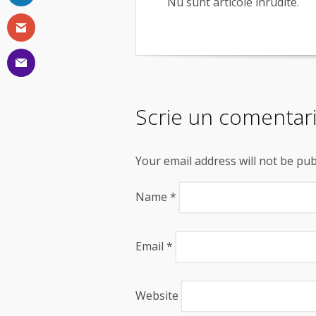
Nu sunt articole înrudite.
Scrie un comentar
Your email address will not be pu
Name
*
Email
*
Website