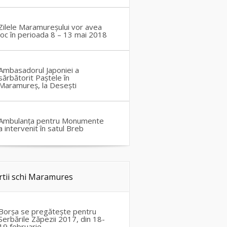
Zilele Maramureșului vor avea
loc în perioada 8 – 13 mai 2018
Ambasadorul Japoniei a
sărbătorit Paștele în
Maramureș, la Desești
Ambulanța pentru Monumente
a intervenit în satul Breb
rtii schi Maramures
Borșa se pregătește pentru
Serbările Zăpezii 2017, din 18-
19 februarie