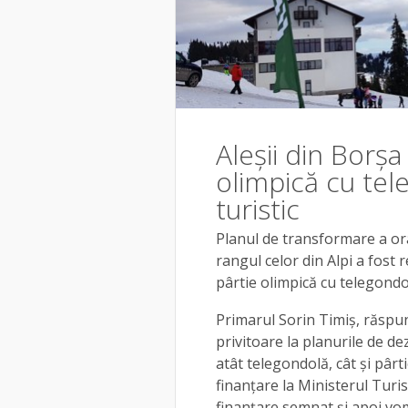
Aleșii din Borșa 
olimpică cu tel
turistic
Planul de transformare a ora
rangul celor din Alpi a fost re
pârtie olimpică cu telegondol
Primarul Sorin Timiș, răspu
privitoare la planurile de de
atât telegondolă, cât și pârt
finanțare la Ministerul Turi
finanțare semnat și apoi vom