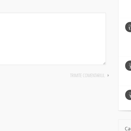
0
1
3
2
Ca