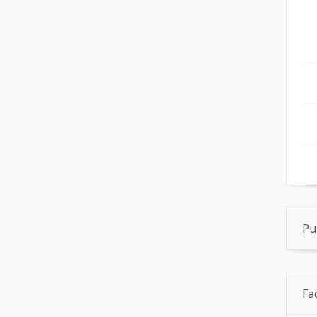
Pu
Fa