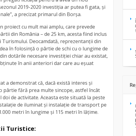
 sezonul 2019-2020 investiția ar putea fi gata, și
nale”, a precizat primarul din Borșa.
u un proiect cu mult mai amplu, care prevede
ârtii din România – de 25 km, acesta fiind inclus
i Turismului. Deocamdată, reprezentanții din
ea în folosință o pârtie de schi cu o lungime de
din dotările necesare investiției chiar au existat,
bținute în anii anteriori dar care au eșuat
vat a demonstrat că, dacă există interes și
Re
o pârtie fără prea multe sincope, astfel încât
l doi de activitate. Aceasta este situată la peste
stalație de iluminat și instalație de transport pe
.000 metri în lungime și 115 metri în lățime.
ii Turistice: