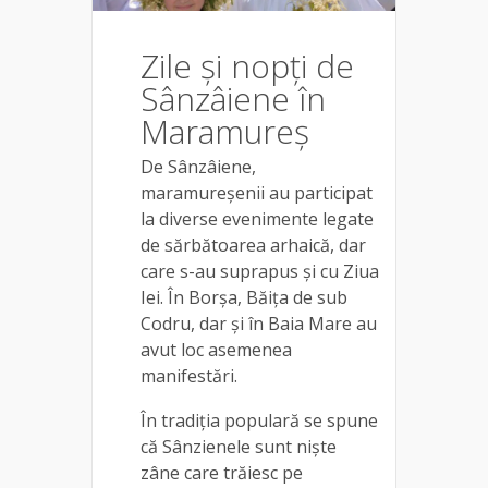
Zile și nopți de
Sânzâiene în
Maramureș
De Sânzâiene,
maramureșenii au participat
la diverse evenimente legate
de sărbătoarea arhaică, dar
care s-au suprapus și cu Ziua
Iei. În Borșa, Băița de sub
Codru, dar și în Baia Mare au
avut loc asemenea
manifestări.
În tradiția populară se spune
că Sânzienele sunt nişte
zâne care trăiesc pe