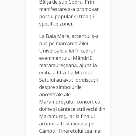
Băița de sub Codru. Prin
manifestare s-a promovat
portul popular și tradiții
specifice zonei.
La Baia Mare, accentul s-a
pus pe marcarea Zilei
Universale a Iei în cadrul
evenimentului MândrIE
maramureșeană, ajuns la
editia a III-a. La Muzeul
Satului au avut loc discuții
despre simbolurile
ancestrale ale
Maramureșului, concert cu
doine și cântece străvechi din
Maramureș, iar la finalul
acțiunii a fost expusă pe
Câmpul Tineretului cea mai