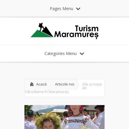
Pages Menu
Categories Menu
Acasă
Articole noi
Zile și nopți
de
Sânzâiene în Maramureș