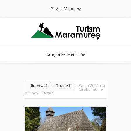
Pages Menu
Categories Menu
Acasă
Drumetii
Valea Cosăului
(Breb): Tăurile
și Tinovul Hoteni