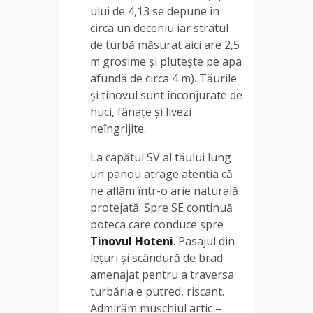
ului de 4,13 se depune în
circa un deceniu iar stratul
de turbă măsurat aici are 2,5
m grosime şi pluteşte pe apa
afundă de circa 4 m). Tăurile
şi tinovul sunt înconjurate de
huci, fânaţe şi livezi
neîngrijite.
La capătul SV al tăului lung
un panou atrage atenţia că
ne aflăm într-o arie naturală
protejată. Spre SE continuă
poteca care conduce spre
Tinovul Hoteni
. Pasajul din
leţuri şi scândură de brad
amenajat pentru a traversa
turbăria e putred, riscant.
Admirăm muşchiul artic –