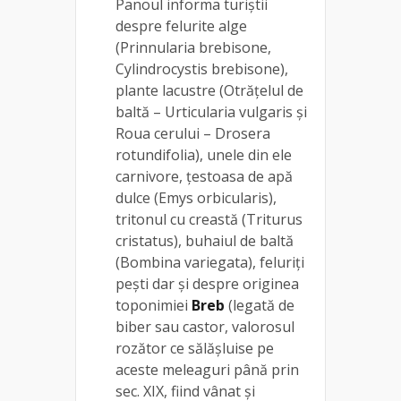
Panoul informa turiștii
despre felurite alge
(Prinnularia brebisone,
Cylindrocystis brebisone),
plante lacustre (Otrăţelul de
baltă – Urticularia vulgaris şi
Roua cerului – Drosera
rotundifolia), unele din ele
carnivore, ţestoasa de apă
dulce (Emys orbicularis),
tritonul cu creastă (Triturus
cristatus), buhaiul de baltă
(Bombina variegata), feluriţi
peşti dar şi despre originea
toponimiei
Breb
(legată de
biber sau castor, valorosul
rozător ce sălăşluise pe
aceste meleaguri până prin
sec. XIX, fiind vânat şi