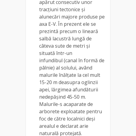
apărut consecutiv unor
tracţiuni tectonice şi
alunecări majore produse pe
axa E-V. În prezent ele se
prezintă precum o lineară
salbă lacustră lungă de
câteva sute de metri şi
situată într-un
infundibul (canal în formă de
pâlnie) al solului, având
malurile înălţate la cel mult
15-20 m deasupra oglinzii
apei, lărgimea afundăturii
nedepăşind 45-50 m.
Malurile-s acaparate de
arborete exploatate pentru
foc de către localnici deși
arealul e declarat arie
naturală protejată.