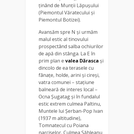
ţinând de Munţii Lăpuşului
(Piemontul Văratecului şi
Piemontul Botizei).
Avansăm spre N și urmăm
malul estic al tinovului
prospectând salba ochiurilor
de apă din stânga. La E în
prim plan e
valea Dărasca
și
dincolo de ea terasele cu
fânaţe, holde, arini şi cireşi,
vatra comunei – staţiune
balneară de interes local –
Ocna Şugatag şi în fundalul
estic extrem culmea Paltinu,
Muntele lui Şerban-Pop Ivan
(1937 m altitudine),
Tomnatecul cu Poiana
narciselor, Culmea Săhleanu