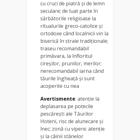
cu cruci de piatră și de lemn
seculare; de luat parte în
sărbătorile religioase la
ritualurile greco-catolice și
ortodoxe când localnicii vin la
biserică în straie tradiționale;
traseu recomandabil
primăvara, la înfloritul
cireșilor, prunilor, merilor;
nerecomandabil iarna când
tăurile îngheață și sunt
acoperite cu nea
Avertismente
: atenție la
deplasarea pe potecile
pescărești ale Tăurilor
Hoteni, risc de alunecare și
înec; zonă cu vipere; atenție
și la câinii stânelor