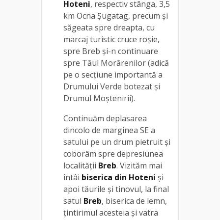
Hoteni
, respectiv stânga, 3,5
km Ocna Şugatag, precum şi
săgeata spre dreapta, cu
marcaj turistic cruce roşie,
spre Breb şi-n continuare
spre Tăul Morărenilor (adică
pe o secţiune importantă a
Drumului Verde botezat şi
Drumul Moştenirii).
Continuăm deplasarea
dincolo de marginea SE a
satului pe un drum pietruit și
coborâm spre depresiunea
localității
Breb
. Vizităm mai
întâi
biserica din Hoteni
şi
apoi tăurile şi tinovul, la final
satul
Breb
, biserica de lemn,
țintirimul acesteia și vatra