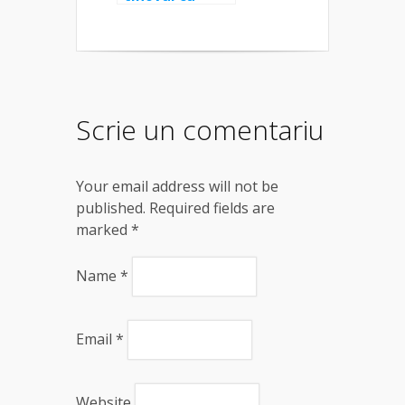
tăuri și Tabăra
Anuală de Arte
de la Biserica
Sfinții
Arhangheli
Mihail şi Gavril
Scrie un comentariu
Your email address will not be
published. Required fields are
marked
*
Name
*
Email
*
Website