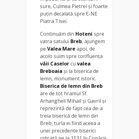
sure, Culmea Pietrei şi foarte
puţin decalată spre E-NE
Piatra Tisei.
Continuăm din
Hoteni
spre
vatra satului
Breb
, ajungem
pe
Valea Mare
apoi, de
acolo suim spre confluenţa
văii Caselor
cu
valea
Breboaia
și la biserica de
lemn, monument istoric.
Biserica de lemn din
Breb
are de tot hramul Sf.
Arhangheli Mihail şi Gavril şi
reprezintă de fapt cea de-a
treia biserică de lemn din
Breb, turla ei fiind aceea a
unei precedente biserici
ridicată pe la 1531 în Copăciş.