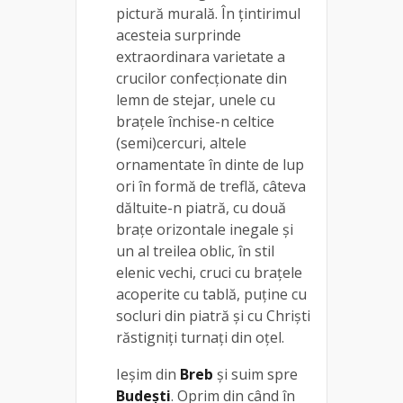
pictură murală. În țintirimul
acesteia surprinde
extraordinara varietate a
crucilor confecţionate din
lemn de stejar, unele cu
braţele închise-n celtice
(semi)cercuri, altele
ornamentate în dinte de lup
ori în formă de treflă, câteva
dăltuite-n piatră, cu două
braţe orizontale inegale şi
un al treilea oblic, în stil
elenic vechi, cruci cu braţele
acoperite cu tablă, puţine cu
socluri din piatră şi cu Chrişti
răstigniţi turnaţi din oţel.
Ieșim din
Breb
și suim spre
Budeşti
. Oprim din când în