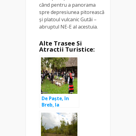
când pentru a panorama
spre depresiunea pitorească
și platoul vulcanic Gutâi –
abruptul NE-E al acestuia.
Alte Trasee Si
Atractii Turistice:
De Paște, în
Breb, la
Biserica Sfinții
Arhangheli
Mihail și Gavril
și la Tăurile