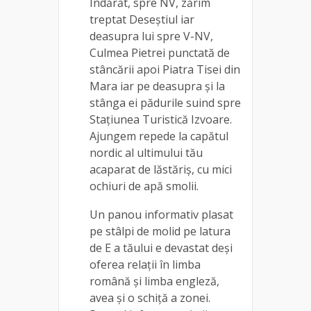
Îndărăt, spre NV, zărim
treptat Deseştiul iar
deasupra lui spre V-NV,
Culmea Pietrei punctată de
stâncării apoi Piatra Tisei din
Mara iar pe deasupra şi la
stânga ei pădurile suind spre
Staţiunea Turistică Izvoare.
Ajungem repede la capătul
nordic al ultimului tău
acaparat de lăstăriş, cu mici
ochiuri de apă smolii.
Un panou informativ plasat
pe stâlpi de molid pe latura
de E a tăului e devastat deși
oferea relații în limba
română şi limba engleză,
avea și o schiță a zonei.