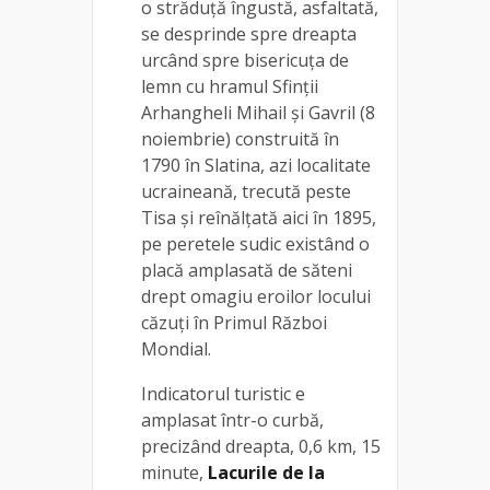
o străduță îngustă, asfaltată,
se desprinde spre dreapta
urcând spre bisericuţa de
lemn cu hramul Sfinții
Arhangheli Mihail şi Gavril (8
noiembrie) construită în
1790 în Slatina, azi localitate
ucraineană, trecută peste
Tisa şi reînălţată aici în 1895,
pe peretele sudic existând o
placă amplasată de săteni
drept omagiu eroilor locului
căzuţi în Primul Război
Mondial.
Indicatorul turistic e
amplasat într-o curbă,
precizând dreapta, 0,6 km, 15
minute,
Lacurile de la