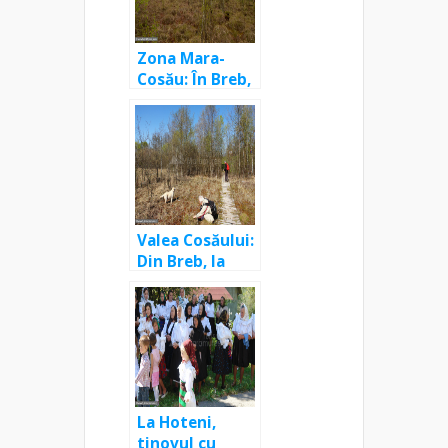
Hoteni
Zona Mara-
Cosău: În Breb,
la biserica
Sfinții
Arhangheli
Mihail și Gavril
și Tăurile
Hoteni
Valea Cosăului:
Din Breb, la
biserica de
lemn și Tăurile
Hoteni
La Hoteni,
tinovul cu