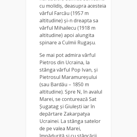
cu molidiş, deasupra acesteia
vârful Farcău (1957 m
altitudine) şi-n dreapta sa
vârful Mihailecu (1918 m
altitudine) apoi alungita
spinare a Culmii Rugaşu.
Se mai pot admira vârful
Pietros din Ucraina, la
stânga vârful Pop Ivan, şi
Pietrosul Maramureşului
(sau Bardău – 1850 m
altitudine). Spre N, în avalul
Marei, se conturează Sat
Şugatag şi Giuleşti iar în
depărtare Zakarpatya
Ucrainei. La stânga satelor
de pe valea Marei,
împădurită şi cu stâncării