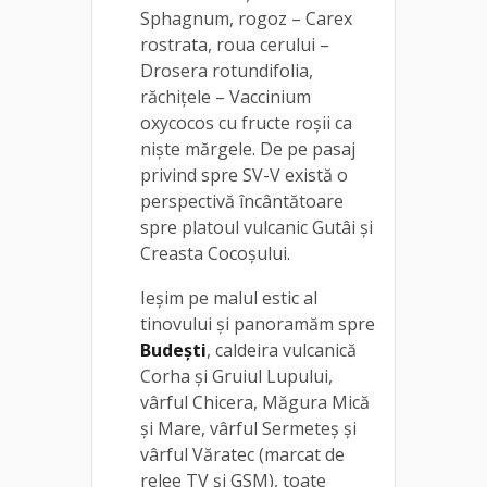
Sphagnum, rogoz – Carex
rostrata, roua cerului –
Drosera rotundifolia,
răchiţele – Vaccinium
oxycocos cu fructe roşii ca
nişte mărgele. De pe pasaj
privind spre SV-V există o
perspectivă încântătoare
spre platoul vulcanic Gutâi şi
Creasta Cocoşului.
Ieşim pe malul estic al
tinovului și panoramăm spre
Budeşti
, caldeira vulcanică
Corha şi Gruiul Lupului,
vârful Chicera, Măgura Mică
şi Mare, vârful Sermeteş și
vârful Văratec (marcat de
relee TV și GSM), toate