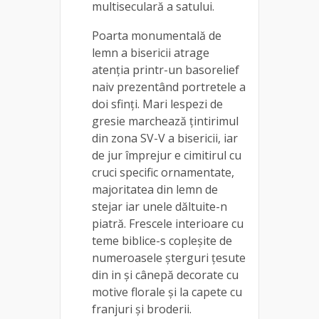
multiseculară a satului.
Poarta monumentală de
lemn a bisericii atrage
atenția printr-un basorelief
naiv prezentând portretele a
doi sfinţi. Mari lespezi de
gresie marchează ţintirimul
din zona SV-V a bisericii, iar
de jur împrejur e cimitirul cu
cruci specific ornamentate,
majoritatea din lemn de
stejar iar unele dăltuite-n
piatră. Frescele interioare cu
teme biblice-s copleşite de
numeroasele şterguri ţesute
din in şi cânepă decorate cu
motive florale şi la capete cu
franjuri şi broderii.