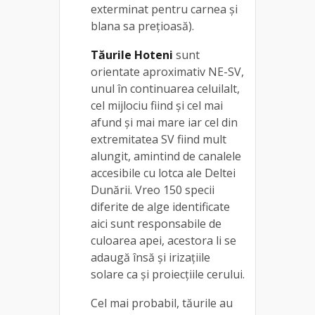
exterminat pentru carnea şi
blana sa preţioasă).
Tăurile Hoteni
sunt
orientate aproximativ NE-SV,
unul în continuarea celuilalt,
cel mijlociu fiind şi cel mai
afund şi mai mare iar cel din
extremitatea SV fiind mult
alungit, amintind de canalele
accesibile cu lotca ale Deltei
Dunării. Vreo 150 specii
diferite de alge identificate
aici sunt responsabile de
culoarea apei, acestora li se
adaugă însă şi irizaţiile
solare ca şi proiecţiile cerului.
Cel mai probabil, tăurile au