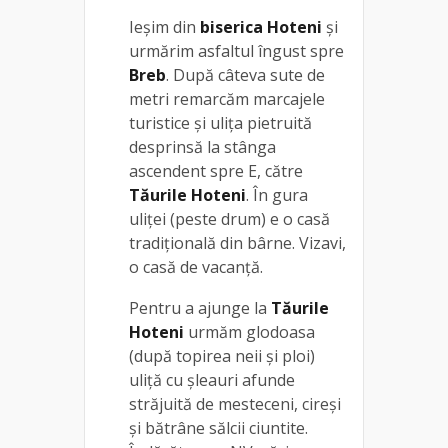
Ieșim din
biserica Hoteni
și
urmărim asfaltul îngust spre
Breb
. După câteva sute de
metri remarcăm marcajele
turistice şi uliţa pietruită
desprinsă la stânga
ascendent spre E, către
Tăurile Hoteni
. În gura
uliţei (peste drum) e o casă
tradiţională din bârne. Vizavi,
o casă de vacanţă.
Pentru a ajunge la
Tăurile
Hoteni
urmăm glodoasa
(după topirea neii și ploi)
uliţă cu şleauri afunde
străjuită de mesteceni, cireşi
și bătrâne sălcii ciuntite.