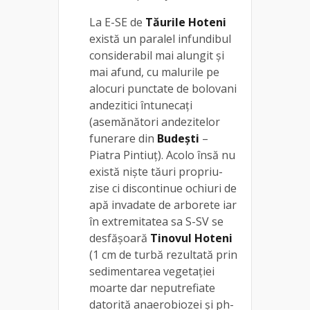
La E-SE de
Tăurile Hoteni
există un paralel infundibul
considerabil mai alungit şi
mai afund, cu malurile pe
alocuri punctate de bolovani
andezitici întunecaţi
(asemănători andezitelor
funerare din
Budeşti
–
Piatra Pintiuţ). Acolo însă nu
există nişte tăuri propriu-
zise ci discontinue ochiuri de
apă invadate de arborete iar
în extremitatea sa S-SV se
desfăşoară
Tinovul Hoteni
(1 cm de turbă rezultată prin
sedimentarea vegetaţiei
moarte dar neputrefiate
datorită anaerobiozei şi ph-