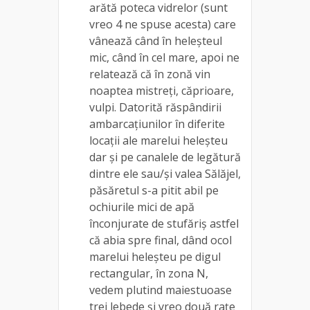
arătă poteca vidrelor (sunt
vreo 4 ne spuse acesta) care
vânează când în heleșteul
mic, când în cel mare, apoi ne
relatează că în zonă vin
noaptea mistreți, căprioare,
vulpi. Datorită răspândirii
ambarcațiunilor în diferite
locații ale marelui heleșteu
dar și pe canalele de legătură
dintre ele sau/și valea Sălăjel,
păsăretul s-a pitit abil pe
ochiurile mici de apă
înconjurate de stufăriș astfel
că abia spre final, dând ocol
marelui heleșteu pe digul
rectangular, în zona N,
vedem plutind maiestuoase
trei lebede și vreo două rațe