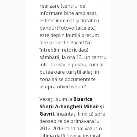
realizare (centrul de
informare bine amplasat,
estetic iluminat și dotat cu
panouri fotovoltaice etc.)
este deplin inutilă precum
alte proiecte. Păcat! Ne
întrebăm retoric dacă
sâmbătă, la ora 13, un centru
info-turistic e pustiu, cum ar
putea oare turiștii aflați în
zonă să se documenteze
asupra obiectivelor?
Vexați, suim la
Biserica
Sfinții Arhangheli Mihail și
Gavril
, încântați fiind că spre
deosebire de primăvara lui
2012-2013 când am văzut-o
ultima dată fusese inspirat