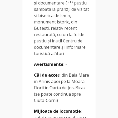
și documentare (***pustiu
sâmbăta la prânz); de vizitat
și biserica de lemn,
monument istoric, din
Buzești, relativ recent
restaurată, cu un la fel de
pustiu și inutil Centru de
documentare și informare
turistică alături
Avertismente
: -
Căi de acce
s: din Baia Mare
în Ariniș apoi pe la Moara
Florii în Oarța de Jos-Bicaz
(se poate continua spre
Ciuta-Corni)
Mijloace de locomoție
:
autoturism personal; curse