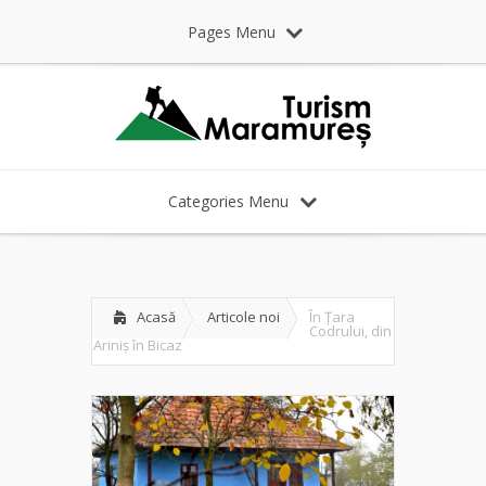
Pages Menu
Categories Menu
Acasă
Articole noi
În Țara
Codrului, din
Ariniș în Bicaz