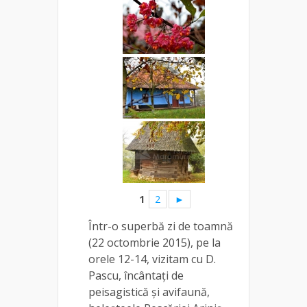
1
2
►
Într-o superbă zi de toamnă
(22 octombrie 2015), pe la
orele 12-14, vizitam cu D.
Pascu, încântați de
peisagistică și avifaună,