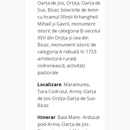
Oarța de Jos, Orțița, Oarța de
Sus, Bicaz; bisericile de lemn
cu hramul Sfinții Arhangheli
Mihail și Gavril, monument
istoric de categoria B-secolul
XVII din Orțița și cea din
Bicaz, monument istoric de
categoria A ridicată în 1723;
arhitectură rurală
codrenească; activități
pastorale
Localizare
: Maramureș,
Țara Codrului, Ariniș-Oarța
de Jos-Orțița-Oarța de Sus-
Bicaz
Itinerar
: Baia Mare- Ardusat
pod-Ariniș-Oarța de Jos-