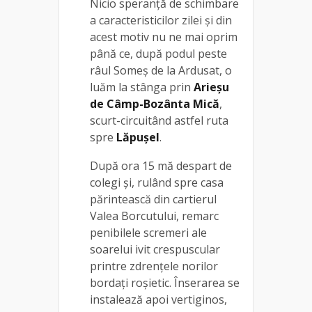
Nicio speranță de schimbare
a caracteristicilor zilei și din
acest motiv nu ne mai oprim
până ce, după podul peste
râul Someș de la Ardusat, o
luăm la stânga prin
Arieșu
de Câmp-Bozânta Mică
,
scurt-circuitând astfel ruta
spre
Lăpușel
.
După ora 15 mă despart de
colegi și, rulând spre casa
părintească din cartierul
Valea Borcutului, remarc
penibilele scremeri ale
soarelui ivit crespuscular
printre zdrențele norilor
bordați roșietic. Înserarea se
instalează apoi vertiginos,