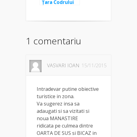
Țara Codrului
și Strâmtorile
Țicăului
1 comentariu
VASVARI IOAN
15/11/2015
Intradevar putine obiective
turistice in zona.
Va sugerez insa sa
adaugati si sa vizitati si
noua MANASTIRE
ridicata pe culmea dintre
OARTA DE SUS si BICAZ in