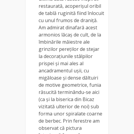
restaurată, acoperișul oribil
de tablă ruginită fiind înlocuit
cu unul frumos de draniță.
Am admirat dinafară acest
armonios lăcaș de cult, de la
îmbinările măiestre ale
grinzilor pereților de stejar
la decorațiunile stâlpilor
prispei și mai ales al
ancadramentul ușii, cu
migăloase și dense dăltuiri
de motive geometrice, funia
răsucită terminându-se aici
(ca și la biserica din Bicaz
vizitată ulterior de noi) sub
forma unor spiralate coarne
de berbec. Prin ferestre am
observat că pictura