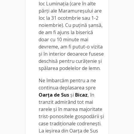
loc Luminația (care în alte
părți ale Maramureșului are
loc la 31 ocotmbrie sau 1-2
noiembrie). Cu puțină șansă,
de am fi ajuns la biserică
doar cu 10 minute mai
devreme, am fi putut-o vizita
și în interior deoarece fusese
deschisă pentru curățenie și
spălarea podelelor de lemn.
Ne îmbarcăm pentru a ne
continua deplasarea spre
Oarța de Sus
și
Bicaz
, în
tranzit admirând tot mai
rarele și în marea majoritate
trist-ponositele gospodării și
case tradiționale codrenești.
La ieșirea din Oarța de Sus