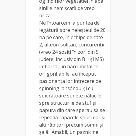
oglindirilor vegetației în apa
sinilie nemișcată de vreo
briză.
Ne întoarcem la puntea de
legătură spre heleșteul de 20
ha pe care, în echipe de câte
2, alteori solitari, concurenții
(vreo 24 sosiți în zori din 5
județe, inclusiv din BH și MS)
îmbarcați în bărci metalice
ori gonflabile, au început
pasionanta lor întrecere de
spinning lansându-și cu
șuierătoare sunete nălucile
spre structurile de stuf și
papură din care sperau să se
repeadă rapacele știuci dar și
alți răpitori precum somni și
șalăi. Amabil, un paznic ne