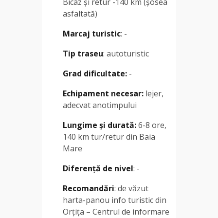
Bicaz și retur -140 km (șosea
asfaltată)
Marcaj turistic
: -
Tip traseu
: autoturistic
Grad dificultate:
-
Echipament necesar:
lejer,
adecvat anotimpului
Lungime și durată:
6-8 ore,
140 km tur/retur din Baia
Mare
Diferență de nivel
: -
Recomandări
: de văzut
harta-panou info turistic din
Orțița – Centrul de informare