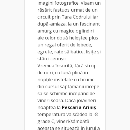
imagini fotografice. Visam un
răsărit fastuos urmat de un
circuit prin Țara Codrului iar
după-amiaza, la un fascinant
amurg cu magice oglindiri
ale celor două heleștee plus
un regal oferit de lebede,
egrete, rațe sălbatice, lișițe și
stârci cenușii.
Vremea însorită, fără strop
de nori, cu lună plină în
nopțile înstelate cu brume
din cursul săptămânii începe
să se schimbe începând de
vineri seara. Dacă joi/vineri
noaptea la
Pescaria Ariniș
temperatura va scădea la -8
grade C, vineri/sâmbătă
aceasta se situează în jurul a