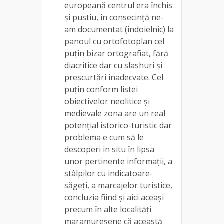
europeană centrul era închis
și pustiu, în consecință ne-
am documentat (îndoielnic) la
panoul cu ortofotoplan cel
puțin bizar ortografiat, fără
diacritice dar cu slashuri și
prescurtări inadecvate. Cel
puțin conform listei
obiectivelor neolitice și
medievale zona are un real
potențial istorico-turistic dar
problema e cum să le
descoperi in situ în lipsa
unor pertinente informații, a
stâlpilor cu indicatoare-
săgeți, a marcajelor turistice,
concluzia fiind și aici aceași
precum în alte localități
maramureșene că această