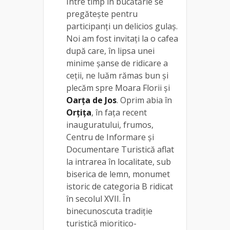
Între timp în bucătărie se
pregătește pentru
participanți un delicios gulaș.
Noi am fost invitați la o cafea
după care, în lipsa unei
minime șanse de ridicare a
ceții, ne luăm rămas bun și
plecăm spre Moara Florii și
Oarța de Jos
. Oprim abia în
Orțița
, în fața recent
inauguratului, frumos,
Centru de Informare și
Documentare Turistică aflat
la intrarea în localitate, sub
biserica de lemn, monumet
istoric de categoria B ridicat
în secolul XVII. În
binecunoscuta tradiție
turistică mioritico-