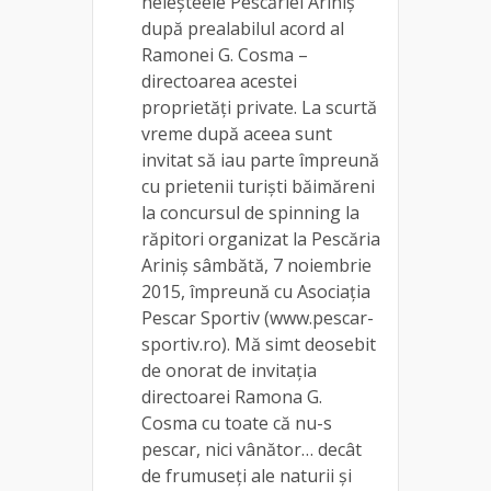
heleșteele Pescăriei Ariniș
după prealabilul acord al
Ramonei G. Cosma –
directoarea acestei
proprietăți private. La scurtă
vreme după aceea sunt
invitat să iau parte împreună
cu prietenii turiști băimăreni
la concursul de spinning la
răpitori organizat la Pescăria
Ariniș sâmbătă, 7 noiembrie
2015, împreună cu Asociația
Pescar Sportiv (www.pescar-
sportiv.ro). Mă simt deosebit
de onorat de invitația
directoarei Ramona G.
Cosma cu toate că nu-s
pescar, nici vânător… decât
de frumuseți ale naturii și