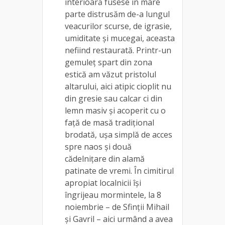
înterioară fusese în mare
parte distrusăm de-a lungul
veacurilor scurse, de igrasie,
umiditate și mucegai, aceasta
nefiind restaurată. Printr-un
gemuleț spart din zona
estică am văzut pristolul
altarului, aici atipic cioplit nu
din gresie sau calcar ci din
lemn masiv și acoperit cu o
față de masă tradițional
brodată, ușa simplă de acces
spre naos și două
cădelnițare din alamă
patinate de vremi. În cimitirul
apropiat localnicii își
îngrijeau mormintele, la 8
noiembrie – de Sfinții Mihail
și Gavril – aici urmând a avea