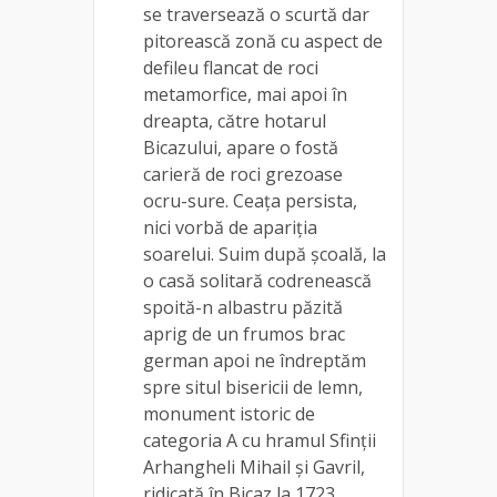
se traversează o scurtă dar
pitorească zonă cu aspect de
defileu flancat de roci
metamorfice, mai apoi în
dreapta, către hotarul
Bicazului, apare o fostă
carieră de roci grezoase
ocru-sure. Ceața persista,
nici vorbă de apariția
soarelui. Suim după școală, la
o casă solitară codrenească
spoită-n albastru păzită
aprig de un frumos brac
german apoi ne îndreptăm
spre situl bisericii de lemn,
monument istoric de
categoria A cu hramul Sfinții
Arhangheli Mihail și Gavril,
ridicată în Bicaz la 1723,