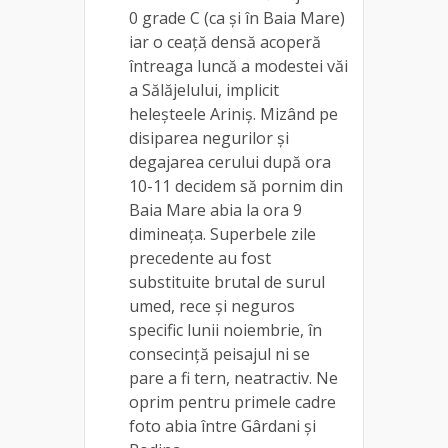
0 grade C (ca și în Baia Mare)
iar o ceață densă acoperă
întreaga luncă a modestei văi
a Sălăjelului, implicit
heleșteele Ariniș. Mizând pe
disiparea negurilor și
degajarea cerului după ora
10-11 decidem să pornim din
Baia Mare abia la ora 9
dimineața. Superbele zile
precedente au fost
substituite brutal de surul
umed, rece și neguros
specific lunii noiembrie, în
consecință peisajul ni se
pare a fi tern, neatractiv. Ne
oprim pentru primele cadre
foto abia între Gârdani și