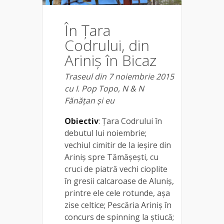
În Țara
Codrului, din
Ariniș în Bicaz
Traseul din 7 noiembrie 2015
cu I. Pop Topo, N & N
Fănățan și eu
Obiectiv
: Țara Codrului în
debutul lui noiembrie;
vechiul cimitir de la ieșire din
Ariniș spre Tămășești, cu
cruci de piatră vechi cioplite
în gresii calcaroase de Aluniș,
printre ele cele rotunde, așa
zise celtice; Pescăria Ariniș în
concurs de spinning la știucă;