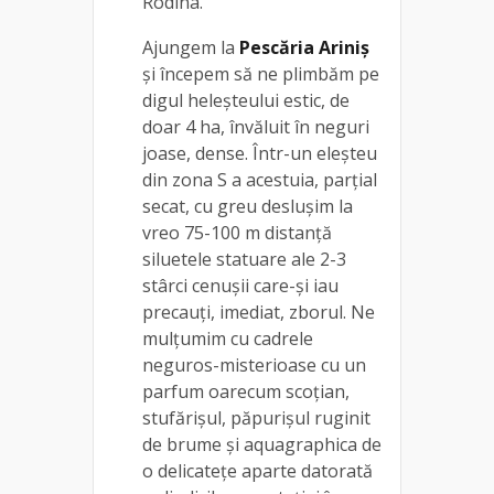
Rodina.
Ajungem la
Pescăria Ariniș
și începem să ne plimbăm pe
digul heleșteului estic, de
doar 4 ha, învăluit în neguri
joase, dense. Într-un eleșteu
din zona S a acestuia, parțial
secat, cu greu deslușim la
vreo 75-100 m distanță
siluetele statuare ale 2-3
stârci cenușii care-și iau
precauți, imediat, zborul. Ne
mulțumim cu cadrele
neguros-misterioase cu un
parfum oarecum scoțian,
stufărișul, păpurișul ruginit
de brume și aquagraphica de
o delicatețe aparte datorată