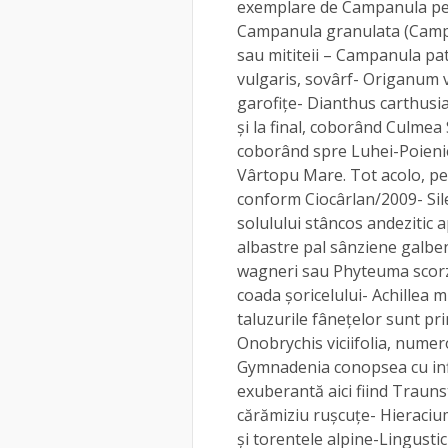
exemplare de Campanula persi
Campanula granulata (Camp
sau mititeii – Campanula pa
vulgaris, sovârf- Origanum
garofiţe- Dianthus carthusia
şi la final, coborând Culmea
coborând spre Luhei-Poien
Vârtopu Mare. Tot acolo, pe
conform Ciocârlan/2009- Sile
solulului stâncos andezitic a
albastre pal sânziene galbe
wagneri sau Phyteuma scorzon
coada şoricelului- Achillea mil
taluzurile fâneţelor sunt p
Onobrychis viciifolia, numero
Gymnadenia conopsea cu infl
exuberantă aici fiind Trauns
cărămiziu ruşcuţe- Hieraciu
şi torentele alpine-Lingust