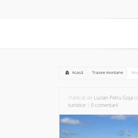
Acasă
Trasee montane
Mun
Publicat de
Lucian Petru Goja
la
turistice
|
0 comentarii