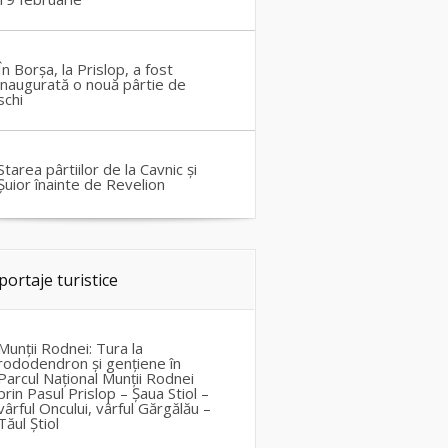
În Borșa, la Prislop, a fost
inaugurată o nouă pârtie de
schi
Starea pârtiilor de la Cavnic și
Șuior înainte de Revelion
portaje turistice
Munții Rodnei: Tura la
rododendron și gențiene în
Parcul Național Munții Rodnei
prin Pasul Prislop – Șaua Stiol –
vârful Oncului, vârful Gărgălău –
Tăul Știol