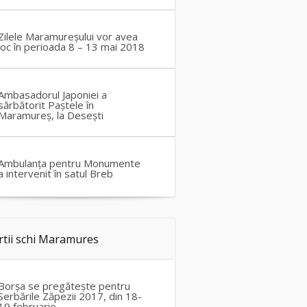
Zilele Maramureșului vor avea
loc în perioada 8 – 13 mai 2018
Ambasadorul Japoniei a
sărbătorit Paștele în
Maramureș, la Desești
Ambulanța pentru Monumente
a intervenit în satul Breb
rtii schi Maramures
Borșa se pregătește pentru
Serbările Zăpezii 2017, din 18-
19 februarie