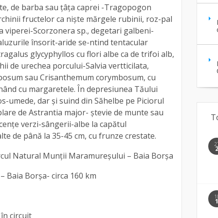
elte, de barba sau ţâţa caprei -Tragopogon
rchinii fructelor ca nişte mărgele rubinii, roz-pal
rba viperei-Scorzonera sp., degetari galbeni-
taluzurile însorit-aride se-ntind tentacular
ragalus glycyphyllos cu flori albe ca de trifoi alb,
chii de urechea porcului-Salvia vertticilata,
mbosum sau Crisanthemum corymbosum, cu
ănând cu margaretele. În depresiunea Tăului
ros-umede, dar şi suind din Săhelbe pe Piciorul
plare de Astrantia major- ştevie de munte sau
T
cenţe verzi-sângerii-albe la capătul
nalte de până la 35-45 cm, cu frunze crestate.
2
cul Natural Munții Maramureșului – Baia Borșa
 – Baia Borșa- circa 160 km
1
n circuit