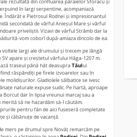
le rezultată din confluarea pâraielor Sforacu şi
şerpuind în largi serpentine, acompaniază
. Îndărăt e Pietrosul Rodnei şi impresionantul
midă secondată de vârful Anieşul Mare şi vârful
doare priveliştii. Vizavi de vârful Strâmb dar la
ădurită-vom coborî după-amiaza dincolo de ea.
voltele largi ale drumului și trecem pe lângă
e SV apare şi creştetul vârfului Hâga-1207 m.
ază traseul până hăt deasupra
Tăul
ui
 fiind răspândiţi pe firele izvoarelor sau în
ele molidişurilor. Gladiolele sălbatice se ivesc
u fânaţe naturale expuse sudic. Pe hartă, aproape
 Borcut dar în lipsa vreunui marcaj sau a
 merită să ne hazardăm să-l căutăm.
prurile pentru fân de aici fuseseră completate
uţe şi căbănuţe de vacanţă.
 de mers pe drumul spre Novăţ remarcăm pe
tânga, o răstignire în zona
Podirei
. Din
Podirei