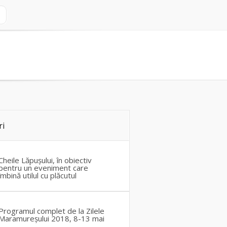
ri
Cheile Lăpușului, în obiectiv
pentru un eveniment care
îmbină utilul cu plăcutul
Programul complet de la Zilele
Maramureșului 2018, 8-13 mai