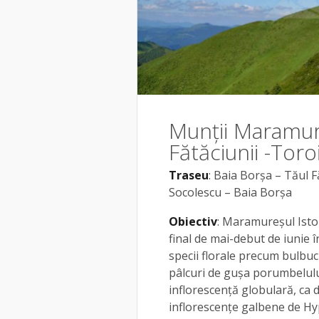
Munții Maramure
Fătăciunii -Toro
Traseu
: Baia Borșa – Tăul 
Socolescu – Baia Borșa
Obiectiv
: Maramureșul Istor
final de mai-debut de iunie 
specii florale precum bulbuc
pâlcuri de guşa porumbelului
inflorescenţă globulară, ca d
inflorescenţe galbene de Hyp