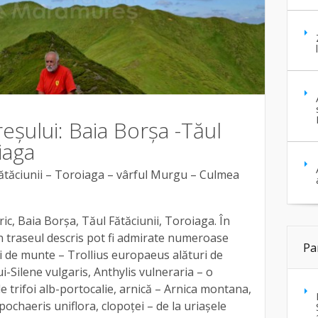
șului: Baia Borșa -Tăul
iaga
Fătăciunii – Toroiaga – vârful Murgu – Culmea
ic, Baia Borșa, Tăul Fătăciunii, Toroiaga. În
în traseul descris pot fi admirate numeroase
Pa
i de munte – Trollius europaeus alături de
-Silene vulgaris, Anthylis vulneraria – o
e trifoi alb-portocalie, arnică – Arnica montana,
ochaeris uniflora, clopoţei – de la uriaşele