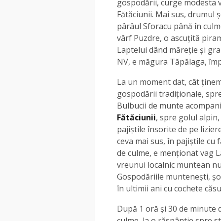
gospodării, curge modesta va
Fătăciunii. Mai sus, drumul 
pârâul Sforacu până în culme
vârf Puzdre, o ascuţită pira
Laptelui dând măreție și gran
NV, e măgura Tăpălaga, împ
La un moment dat, cât ținem 
gospodării tradiţionale, spr
Bulbucii de munte acompani
Fătăciunii
, spre golul alpin,
pajiştile însorite de pe lizier
ceva mai sus, în pajiştile c
de culme, e menţionat vag La
vreunui localnic muntean nu
Gospodăriile munteneşti, şo
în ultimii ani cu cochete căs
După 1 oră și 30 de minute
culme, la o răspântie spre s