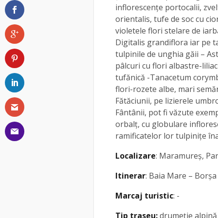
inflorescenţe portocalii, zv
orientalis, tufe de soc cu cio
violetele flori stelare de ia
Digitalis grandiflora iar pe 
tulpinile de unghia găii – Ast
pâlcuri cu flori albastre-lilia
tufănică -Tanacetum cory
flori-rozete albe, mari sem
Fătăciunii, pe lizierele umb
Fântânii, pot fi văzute exem
orbalţ, cu globulare inflores
ramificatelor lor tulpiniţe î
Localizare
: Maramureș, Par
Itinerar
: Baia Mare – Borșa
Marcaj turistic
: -
Tip traseu:
drumeție alpină î