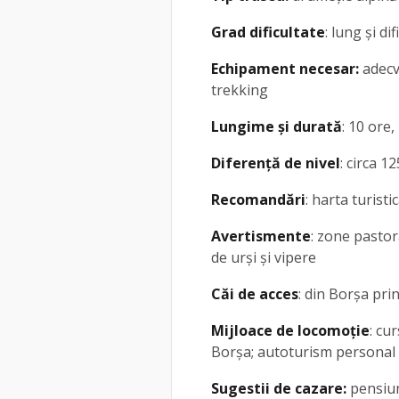
Grad dificultate
: lung și difi
Echipament necesar:
adecv
trekking
Lungime și durată
: 10 ore
Diferență de nivel
: circa 
Recomandări
: harta turist
Avertismente
: zone pastor
de urși și vipere
Căi de acces
: din Borșa pri
Mijloace de locomoție
: cu
Borșa; autoturism personal
Sugestii de cazare:
pensiuni