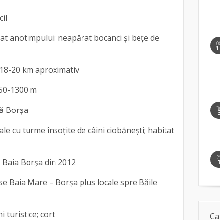
cil
at anotimpului; neapărat bocanci și bețe de
0
1
, 18-20 km aproximativ
1250-1300 m
3
ică Borșa
ale cu turme însoțite de câini ciobănești; habitat
2
n Baia Borșa din 2012
rse Baia Mare – Borșa plus locale spre Băile
 turistice; cort
Ca