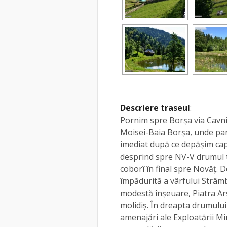
Descriere traseul
:
Pornim spre Borşa via Cavni
Moisei-Baia Borșa, unde par
imediat după ce depăşim capăt
desprind spre NV-V drumul t
coborî în final spre Novăţ.
împădurită a vârfului Strâmb
modestă înşeuare, Piatra Arşi
molidiş. În dreapta drumului 
amenajări ale Exploatării Mi