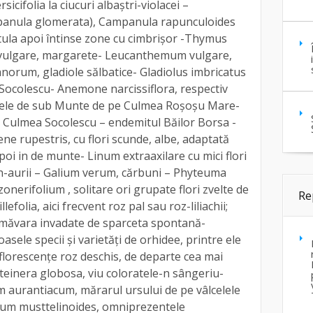
cifolia la ciucuri albaştri-violacei –
anula glomerata), Campanula rapunculoides
tula apoi întinse zone cu cimbrişor -Thymus
 vulgare, margarete- Leucanthemum vulgare,
norum, gladiole sălbatice- Gladiolus imbricatus
 Socolescu- Anemone narcissiflora, respectiv
iele de sub Munte de pe Culmea Roşoşu Mare-
 Culmea Socolescu – endemitul Băilor Borsa -
ne rupestris, cu flori scunde, albe, adaptată
poi in de munte- Linum extraaxilare cu mici flori
n-aurii – Galium verum, cărbuni – Phyteuma
erifolium , solitare ori grupate flori zvelte de
Re
lefolia, aici frecvent roz pal sau roz-liliachii;
rimăvara invadate de sparceta spontană-
asele specii şi varietăţi de orhidee, printre ele
orescenţe roz deschis, de departe cea mai
teinera globosa, viu coloratele-n sângeriu-
m aurantiacum, mărarul ursului de pe vâlcelele
icum musttelinoides, omniprezentele