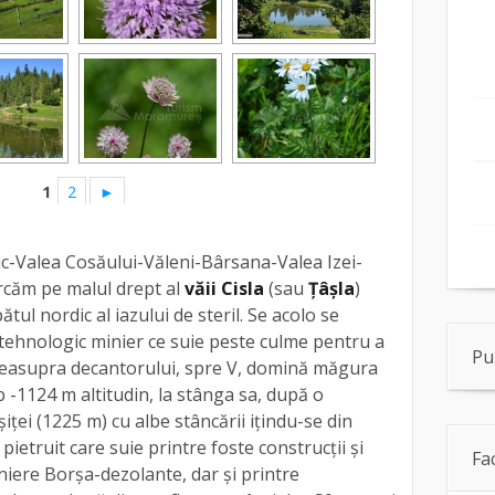
1
2
►
c-Valea Cosăului-Văleni-Bârsana-Valea Izei-
căm pe malul drept al
văii Cisla
(sau
Ţâşla
)
ul nordic al iazului de steril. Se acolo se
ehnologic minier ce suie peste culme pentru a
Pu
 Deasupra decantorului, spre V, domină măgura
 -1124 m altitudin, la stânga sa, după o
ţei (1225 m) cu albe stâncării iţindu-se din
pietruit care suie printre foste construcţii şi
Fa
niere Borşa-dezolante, dar şi printre