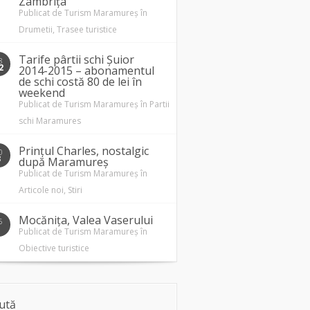
Zâmbrița
Publicat de
Turism Maramureș
în
Drumetii
,
Trasee turistice
Tarife pârtii schi Șuior
8
2
2014-2015 – abonamentul
de schi costă 80 de lei în
weekend
Publicat de
Turism Maramureș
în
Partii
schi Maramures
Prințul Charles, nostalgic
0
3
după Maramureș
Publicat de
Turism Maramureș
în
Articole noi
,
Stiri
Mocănița, Valea Vaserului
5
1
Publicat de
Turism Maramureș
în
Obiective turistice
ută