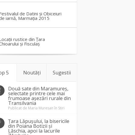
Festivalul de Datini și Obiceiuri
de iarnă, Marmația 2015
Locații rustice din Țara
Chioarului și Fisculaș
op 5
Noutăți
Sugestii
Două sate din Maramureș,
7
2
selectate printre cele mai
frumoase așezări rurale din
Transilvania
Publicat de
Maria Muresan
în
Stiri
Țara Lăpușului, la bisericile
0
1
din Poiana Botizii și
Lăschia, apoi la lacurile