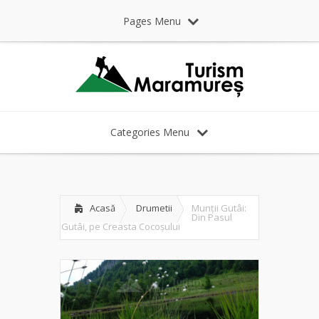
Pages Menu
Categories Menu
Acasă
Drumetii
Munții Gutâi:
Din Pasul
Gutâi, pe Creasta Cocoșului