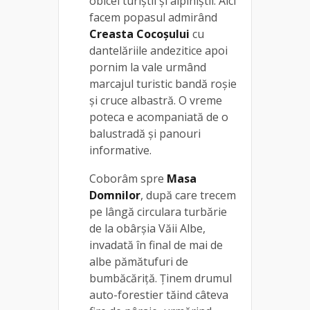
obicei turiştii și alpiniștii. Aici
facem popasul admirând
Creasta Cocoșului
cu
dantelăriile andezitice apoi
pornim la vale urmând
marcajul turistic bandă roşie
şi cruce albastră. O vreme
poteca e acompaniată de o
balustradă și panouri
informative.
Coborâm spre
Masa
Domnilor
, după care trecem
pe lângă circulara turbărie
de la obârşia Văii Albe,
invadată în final de mai de
albe pămătufuri de
bumbăcăriţă. Ținem drumul
auto-forestier tăind câteva