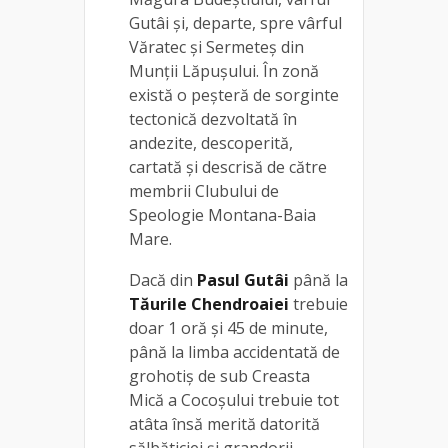
Gutâi şi, departe, spre vârful
Văratec şi Sermeteş din
Munţii Lăpuşului. În zonă
există o peșteră de sorginte
tectonică dezvoltată în
andezite, descoperită,
cartată și descrisă de către
membrii Clubului de
Speologie Montana-Baia
Mare.
Dacă din
Pasul Gutâi
până la
Tăurile Chendroaiei
trebuie
doar 1 oră și 45 de minute,
până la limba accidentată de
grohotiş de sub Creasta
Mică a Cocoşului trebuie tot
atâta însă merită datorită
sălbăticiei şi grandorii