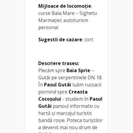
Mijloace de locomoție
:
curse Baia Mare – Sighetu
Marmației; autoturism
personal
Sugestii de cazare
: cort
Descriere traseu:
Plecăm spre
Baia Sprie
–
Gutâi pe serpentinele DN 18.
În
Pasul Gutâi
luăm rucsacii
pornind spre
Creasta
Cocoşului
- studiem în
Pasul
Gutâi
panoul informativ cu
hartă şi marcajul turistic
bandă roşie. Poteca turiştilor
a devenit mai nou drum de