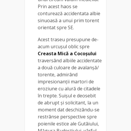
Prin acest haos se
conturează accidentata albie
sinuoasă a unui prim torent
orientat spre SE.
Acest traseu presupune de-
acum urcuşul oblic spre
Creasta Mică a Cocoşului
traversând albiile accidentate
a două culoare de avalanşă/
torente, admirând
impresionanţii martori de
eroziune cu alură de citadele
în trepte. Suişul e deosebit
de abrupt şi solicitant, la un
moment dat deschizându-se
restrânse perspective spre
poienile estice ale Gutâiului,
Măgura Budeştiului, vârful