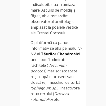
indisolubil, ziua-n amiaza
mare. Ascuns de molidiş şi
făget, abia remarcăm
observatorul ornitologic
amplasat la poalele vestice
ale Crestei Cocoşului.
O platformă cu panou
informativ se află pe malul V-
NV al
Tăurilor Chendroaiei
unde pot fi admirate
răchiţele (
Vaccinium
ococcos
) merişor (coacăze
roşii după moroşeni sau
cloacăze), muşchiul de turbă
(Sphagnum sp.
), insectivora
roua cerului (
Drosera
rotundifolia
) etc.