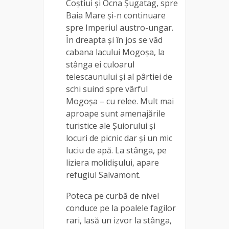
Coştiui şi Ocna Şugatag, spre
Baia Mare şi-n continuare
spre Imperiul austro-ungar.
În dreapta şi în jos se văd
cabana lacului Mogoşa, la
stânga ei culoarul
telescaunului şi al pârtiei de
schi suind spre vârful
Mogoşa – cu relee. Mult mai
aproape sunt amenajările
turistice ale Şuiorului și
locuri de picnic dar și un mic
luciu de apă. La stânga, pe
liziera molidişului, apare
refugiul Salvamont.
Poteca pe curbă de nivel
conduce pe la poalele fagilor
rari, lasă un izvor la stânga,