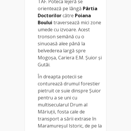
TAF. Poteca lejeră se
orientează pe lângă
Pârtia
Doctorilor
către
Poiana
Boului
traversează mici zone
umede cu izvoare. Acest
tronson semănă cu o
sinuoasă alee până la
belvederea largă spre
Mogoşa, Cariera E.M. Şuior şi
Gutâi.
În dreapta potecii se
conturează drumul forestier
pietruit ce suie dinspre Şuior
pentru a se uni cu
multisecularul Drum al
Măriuţii, fosta cale de
transport a sării extrase în
Maramureşul Istoric, de pe la