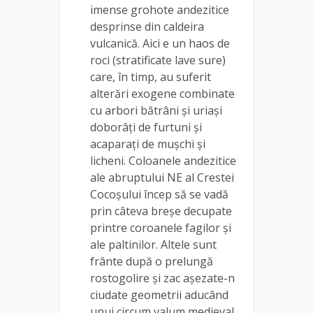
imense grohote andezitice
desprinse din caldeira
vulcanică. Aici e un haos de
roci (stratificate lave sure)
care, în timp, au suferit
alterări exogene combinate
cu arbori bătrâni și uriași
doborâţi de furtuni și
acaparaţi de muşchi şi
licheni. Coloanele andezitice
ale abruptului NE al Crestei
Cocoşului încep să se vadă
prin câteva breşe decupate
printre coroanele fagilor și
ale paltinilor. Altele sunt
frânte după o prelungă
rostogolire și zac aşezate-n
ciudate geometrii aducând
unui circum valum medieval.