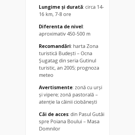
Lungime și durată
: circa 14-
16 km, 7-8 ore
Diferenta de nivel
:
aproximativ 450-500 m
Recomandări
: harta Zona
turistică Budești – Ocna
Șugatag din seria Gutinul
turistic, an 2005; prognoza
meteo
Avertismente
: zonă cu urși
și vipere; zonă pastorală –
atenție la câinii ciobănești
Căi de acces
: din Pasul Gutâi
spre Poiana Boului – Masa
Domnilor