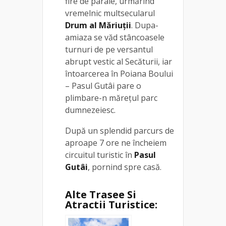
fire de pâraie, urmărind
vremelnic multsecularul
Drum al Măriuţii
. Dupa-
amiaza se văd stâncoasele
turnuri de pe versantul
abrupt vestic al Secăturii, iar
întoarcerea în Poiana Boului
– Pasul Gutâi pare o
plimbare-n măreţul parc
dumnezeiesc.
După un splendid parcurs de
aproape 7 ore ne încheiem
circuitul turistic în
Pasul
Gutâi
, pornind spre casă.
Alte Trasee Si
Atractii Turistice: