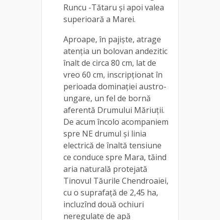
Runcu -Tătaru şi apoi valea
superioară a Marei.
Aproape, în pajişte, atrage
atenția un bolovan andezitic
înalt de circa 80 cm, lat de
vreo 60 cm, inscripţionat în
perioada dominaţiei austro-
ungare, un fel de bornă
aferentă Drumului Măriuţii.
De acum încolo acompaniem
spre NE drumul şi linia
electrică de înaltă tensiune
ce conduce spre Mara, tăind
aria naturală protejată
Tinovul Tăurile Chendroaiei,
cu o suprafaţă de 2,45 ha,
incluzînd două ochiuri
neregulate de apă