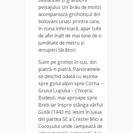
peisajului. Un brâu de molizi
acompaniază grohotişul din
bolovani uriaşi printre care,
în zona inferioară, apar tufe
de afin înalt de mai bine de o
jumătate de metru și
ienuperi târâtori.
Suim pe grohot în sus, din
piatră-n piatră. Panoramele
se deschid odată cu ieșirea
spre golul alpin spre Corha –
Gruiul Lupului – Chicera,
Budeşti, mai aproape spre
Breb iar înspre stânga vârful
Gutâi (1443 m). Ieșim în şaua
din partea SE a Crestei Mici a
Cocoşului unde campează de