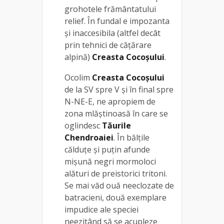
grohotele frământatului
relief. În fundal e impozanta
şi inaccesibila (altfel decât
prin tehnici de cățărare
alpină)
Creasta Cocoşului
.
Ocolim
Creasta Cocoşului
de la SV spre V şi în final spre
N-NE-E, ne apropiem de
zona mlăștinoasă în care se
oglindesc
Tăurile
Chendroaiei
. În bălţile
călduţe şi puţin afunde
mişună negri mormoloci
alături de preistorici tritoni.
Se mai văd ouă neeclozate de
batracieni, două exemplare
impudice ale speciei
neezitând să se acupleze