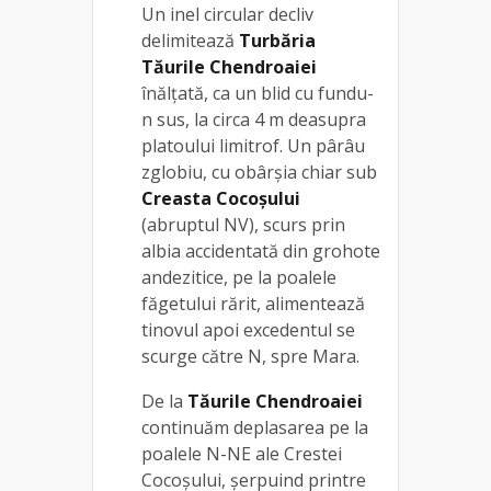
Un inel circular decliv
delimitează
Turbăria
Tăurile Chendroaiei
înălţată, ca un blid cu fundu-
n sus, la circa 4 m deasupra
platoului limitrof. Un pârâu
zglobiu, cu obârşia chiar sub
Creasta Cocoșului
(abruptul NV), scurs prin
albia accidentată din grohote
andezitice, pe la poalele
făgetului rărit, alimentează
tinovul apoi excedentul se
scurge către N, spre Mara.
De la
Tăurile Chendroaiei
continuăm deplasarea pe la
poalele N-NE ale Crestei
Cocoşului, şerpuind printre