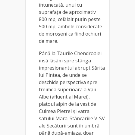
întunecată, unul cu
suprafaţa de aproximativ
800 mp, celălalt puţin peste
500 mp, ambele considerate
de moroşeni ca fiind ochiuri
de mare.
Până la Tăurile Chendroaiei
însă lăsăm spre stânga
impresionantul abrupt Sărita
lui Pintea, de unde se
deschide perspectiva spre
treimea superioară a Văii
Albe (afluent al Marei),
platoul alpin de la vest de
Culmea Pietrei şi vatra
satului Mara. Stâncăriile V-SV
ale Secăturii sunt în umbră
până după-amiaza, doar