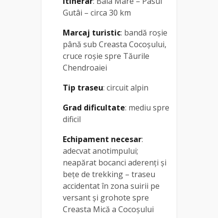
Itinerar
: Baia Mare – Pasul
Gutâi – circa 30 km
Marcaj turistic
: bandă roșie
până sub Creasta Cocoșului,
cruce roșie spre Tăurile
Chendroaiei
Tip traseu
: circuit alpin
Grad dificultate
: mediu spre
dificil
Echipament necesar
:
adecvat anotimpului;
neapărat bocanci aderenți și
bețe de trekking – traseu
accidentat în zona suirii pe
versant și grohote spre
Creasta Mică a Cocoșului