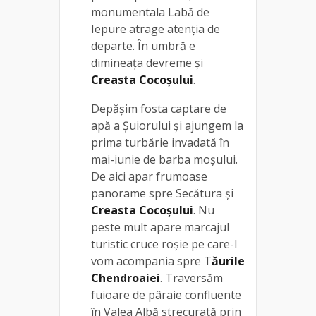
monumentala Labă de
Iepure atrage atenţia de
departe. În umbră e
dimineața devreme şi
Creasta Cocoşului
.
Depăşim fosta captare de
apă a Şuiorului și ajungem la
prima turbărie invadată în
mai-iunie de barba moşului.
De aici apar frumoase
panorame spre Secătura şi
Creasta Cocoşului
. Nu
peste mult apare marcajul
turistic cruce roşie pe care-l
vom acompania spre T
ăurile
Chendroaiei
. Traversăm
fuioare de pâraie confluente
în Valea Albă strecurată prin