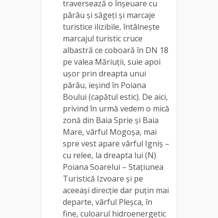
traversează o înşeuare cu
pârâu şi săgeţi şi marcaje
turistice ilizibile, întâlneşte
marcajul turistic cruce
albastră ce coboară în DN 18
pe valea Măriuţii, suie apoi
uşor prin dreapta unui
pârâu, ieşind în Poiana
Boului (capătul estic). De aici,
privind în urmă vedem o mică
zonă din Baia Sprie şi Baia
Mare, vârful Mogoşa, mai
spre vest apare vârful Igniş –
cu relee, la dreapta lui (N)
Poiana Soarelui – Staţiunea
Turistică Izvoare şi pe
aceeaşi direcţie dar puţin mai
departe, vârful Pleşca, în
fine, culoarul hidroenergetic