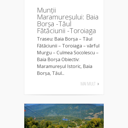
Munții
Maramureșului: Baia
Borșa -Tăul
Fătăciunii -Toroiaga
Traseu: Baia Borșa – Tăul
Fătăciunii – Toroiaga – vârful
Murgu – Culmea Socolescu –
Baia Borșa Obiectiv:
Maramureșul Istoric, Baia
Borșa, Tăul...
MAI MULT