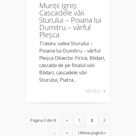
Munții Igniș:
Cascadele văii
Sturului – Poiana lui
Dumitru – vârful
Pleșca
Traseu: valea Sturului –
Poiana lui Dumitru – vârful
Pleșca Obiectiv: Firiza, Blidari,
cascada de pe finalul văii
Blidari, cascadele văii
Sturului, Piatra...
MAI MULT
Pagina 2 din 9
«
1
2
3
...
»
Ultima pagină »