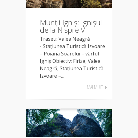
Munții Igniș: Ignișul
de la N spre V
Traseu: Valea Neagră
- Stațiunea Turistică Izvoare
– Poiana Soarelui – vârful
Igniș Obiectiv: Firiza, Valea
Neagră, Stațiunea Turistică
Izvoare –...
MAI MULT