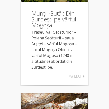
Munții Gutâi: Din
Șurdești pe vârful
Mogoșa
Traseu: văii Secăturilor –
Poiana Secăturii – şaua
Arşiţei – vârful Mogoșa –
Lacul Mogoșa Obiectiv:
vârful Mogoşa (1240 m
altitudine) abordat din
Șurdești pe...
MAI MULT