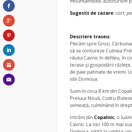
mountainbike; autoturism p
Sugestii de cazare
: cort; 
Descriere traseu:
Plecăm spre Groşi, Cărbunar,
să se contureze Culmea Prel
râului Cavnic în defileu, în
terase şi gospodării răzleţe,
de paie patinate de vremi. U
văii Domoşa.
Suim în circa 8 km din Copal
Preluca Nouă, Codru Butesei
semeaţă, culminând în dreptul
Intrăm din
Copalnic
, o luăm
Cavnic. La nici 100 m mai su
Domoşa, pitită la umbra unui