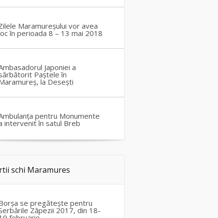
Zilele Maramureșului vor avea
loc în perioada 8 – 13 mai 2018
Ambasadorul Japoniei a
sărbătorit Paștele în
Maramureș, la Desești
Ambulanța pentru Monumente
a intervenit în satul Breb
rtii schi Maramures
Borșa se pregătește pentru
Serbările Zăpezii 2017, din 18-
19 februarie