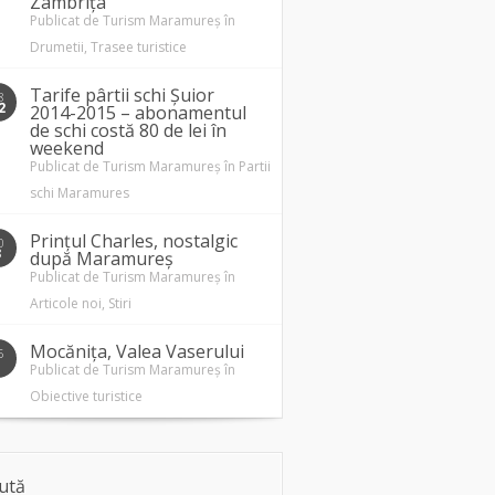
Zâmbrița
Publicat de
Turism Maramureș
în
Drumetii
,
Trasee turistice
Tarife pârtii schi Șuior
8
2
2014-2015 – abonamentul
de schi costă 80 de lei în
weekend
Publicat de
Turism Maramureș
în
Partii
schi Maramures
Prințul Charles, nostalgic
0
3
după Maramureș
Publicat de
Turism Maramureș
în
Articole noi
,
Stiri
Mocănița, Valea Vaserului
5
1
Publicat de
Turism Maramureș
în
Obiective turistice
ută