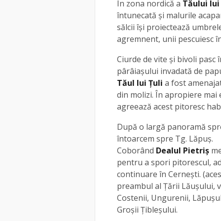
În zona nordică a
Tăului lui
întunecată şi malurile acapara
sălcii îşi proiectează umbre
agremnent, unii pescuiesc în t
Ciurde de vite şi bivoli pasc 
pârâiaşului invadată de papu
Tăul lui Țuli
a fost amenajat
din molizi. În apropiere mai e
agreează acest pitoresc habi
După o largă panoramă spre 
întoarcem spre Tg. Lăpuş.
Coborând
Dealul Pietriș
mer
pentru a spori pitorescul, a
continuare în Cerneşti. (aces
preambul al Ţării Lăuşului, 
Costenii, Ungurenii, Lăpuşul
Groşii Ţibleşului.