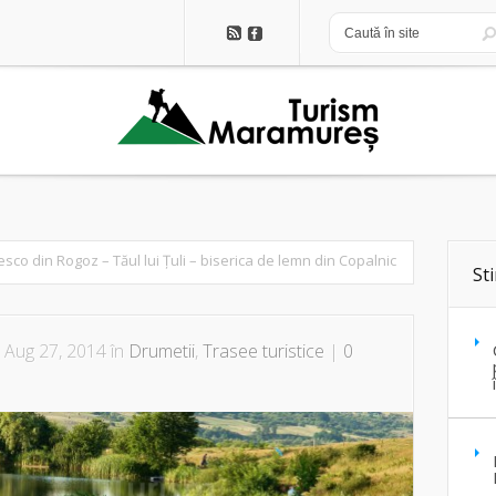
sco din Rogoz – Tăul lui Țuli – biserica de lemn din Copalnic
Sti
 Aug 27, 2014 în
Drumetii
,
Trasee turistice
|
0