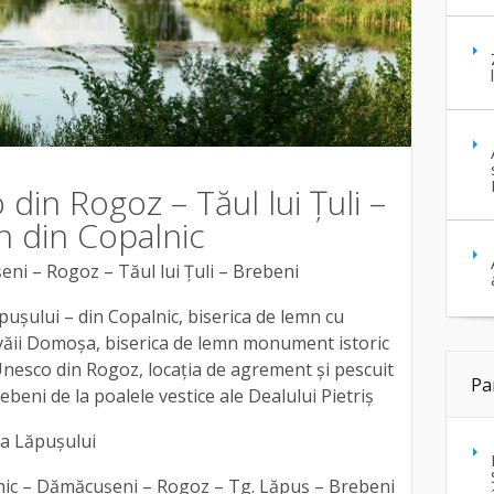
din Rogoz – Tăul lui Țuli –
n din Copalnic
eni – Rogoz – Tăul lui Țuli – Brebeni
ăpușului – din Copalnic, biserica de lemn cu
 văii Domoșa, biserica de lemn monument istoric
Unesco din Rogoz, locația de agrement și pescuit
Pa
rebeni de la poalele vestice ale Dealului Pietriș
a Lăpușului
nic – Dămăcușeni – Rogoz – Tg. Lăpuș – Brebeni