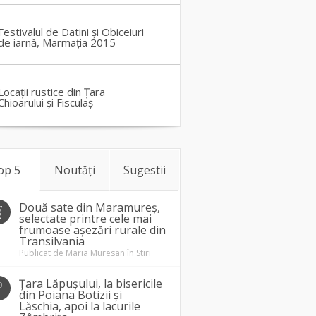
Festivalul de Datini și Obiceiuri
de iarnă, Marmația 2015
Locații rustice din Țara
Chioarului și Fisculaș
op 5
Noutăți
Sugestii
Două sate din Maramureș,
7
2
selectate printre cele mai
frumoase așezări rurale din
Transilvania
Publicat de
Maria Muresan
în
Stiri
Țara Lăpușului, la bisericile
0
1
din Poiana Botizii și
Lăschia, apoi la lacurile