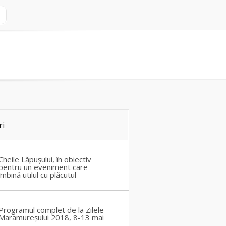
ri
Cheile Lăpușului, în obiectiv
pentru un eveniment care
îmbină utilul cu plăcutul
Programul complet de la Zilele
Maramureșului 2018, 8-13 mai