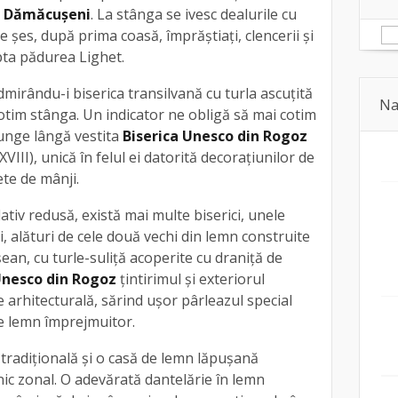
e
Dămăcuşeni
. La stânga se ivesc dealurile cu
e şes, după prima coasă, împrăştiaţi, clencerii şi
pta pădurea Lighet.
mirându-i biserica transilvană cu turla ascuțită
Na
tim stânga. Un indicator ne obligă să mai cotim
unge lângă vestita
Biserica Unesco din Rogoz
VIII), unică în felul ei datorită decoraţiunilor de
te de mânji.
lativ redusă, există mai multe biserici, unele
tii, alături de cele două vechi din lemn construite
ean, cu turle-suliţă acoperite cu draniţă de
Unesco din Rogoz
țintirimul şi exteriorul
rie arhitecturală, sărind uşor pârleazul special
de lemn împrejmuitor.
 tradițională şi o casă de lemn lăpuşană
nic zonal. O adevărată dantelărie în lemn