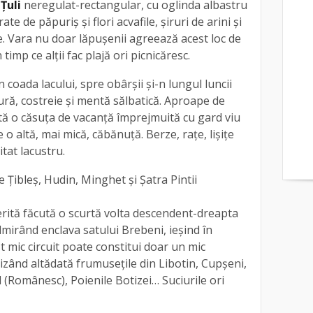
 Țuli
neregulat-rectangular, cu oglinda albastru
te de păpuriş şi flori acvafile, şiruri de arini şi
le. Vara nu doar lăpușenii agreează acest loc de
imp ce alţii fac plajă ori picnicăresc.
în coada lacului, spre obârşii şi-n lungul luncii
ră, costreie şi mentă sălbatică. Aproape de
ă o căsuţa de vacanţă împrejmuită cu gard viu
 o altă, mai mică, căbănuţă. Berze, rațe, lișițe
tat lacustru.
Ţibleş, Hudin, Minghet și Şatra Pintii
ită făcută o scurtă volta descendent-dreapta
dmirând enclava satului Brebeni, ieşind în
t mic circuit poate constitui doar un mic
vizând altădată frumuseţile din Libotin, Cupşeni,
 (Românesc), Poienile Botizei… Suciurile ori