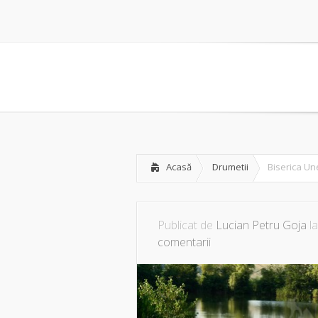
Acasă
Drumetii
Biserica Une
Publicat de
Lucian Petru Goja
la
comentarii