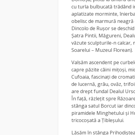
cu turla bulbucată trădând in
aplatizate morminte, înierba
obelisc de marmură neagră (d
Dincolo de Ruşor se deschid
Şatra Pintii, Măgureni, Dealu
văzute sculpturile-n calcar,
Soarelui – Muzeul Florean).
Valsăm ascendent pe curbele 
capre păzite câini mițoși, mio
Cufoaia, fascinaţi de cromat
de lucernă, grâu, ovăz, trif
are drept fundal Dealul Urso
În faţă, răzleţit spre Răzoa
stânga satul Borcut iar dinc
piramidele Minghetului şi Hu
tricocoșată a Ţibleşului.
Lăsăm în stânga Prihodişte