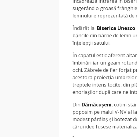
incadrează intrarea în biser
sugerând o groasă frânghie.
lemnului e reprezentată de o
Îndărăt la
Biserica Unesco 
băncile din bârne de lemn un
înţelepţii satului.
În capătul estic aferent alta
îmbinări iar un geam rotund
ochi. Zăbrele de fier forjat
acestora proiecţia umbrelor
treptele intens tocite, din pl
enoriaşilor după care ne în
Din
Dămăcușeni
, cotim stâ
poposim pe malul V-NV al la
modest pârâiaş şi botezat d
cărui idee fusese materializ