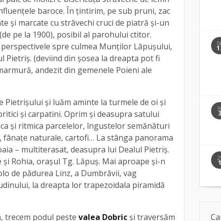
fluenţele baroce. În ţintirim, pe sub pruni, zac
te și marcate cu străvechi cruci de piatră şi-un
e pe la 1900), posibil al parohului ctitor.
0
 perspectivele spre culmea Munţilor Lăpuşului,
1
l Pietriş. (deviind din șosea la dreapta pot fi
 marmură, andezit din gemenele Poieni ale
Pietrişului și luăm aminte la turmele de oi şi
3
ritici şi carpatini. Oprim și deasupra satului
ica şi ritmica parcelelor, îngustelor semănături
oi, fânaţe naturale, cartofi… La stânga panorama
aia – multiterasat, deasupra lui Dealul Pietriş.
2
re şi Rohia, oraşul Tg. Lăpuş. Mai aproape şi-n
olo de pădurea Linz, a Dumbrăvii, vag
dinului, la dreapta lor trapezoidala piramidă
Ca
a, trecem podul peste
valea Dobric
şi traversăm