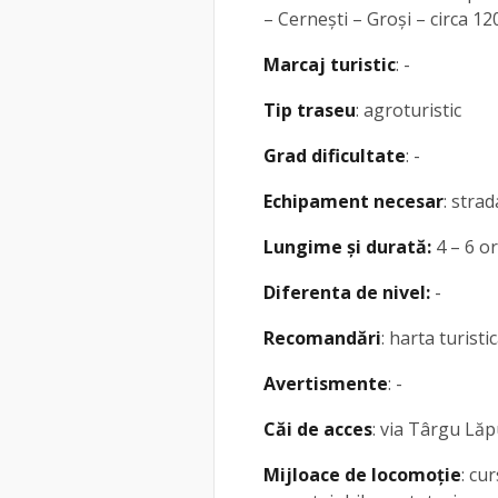
– Cernești – Groși – circa 1
Marcaj turistic
: -
Tip traseu
: agroturistic
Grad dificultate
: -
Echipament necesar
: stra
Lungime și durată:
4 – 6 o
Diferenta de nivel:
-
Recomandări
: harta turisti
Avertismente
: -
Căi de acces
: via Târgu Lă
Mijloace de locomoție
: cu