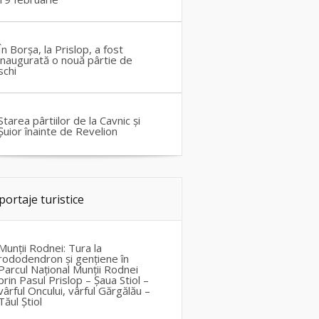
În Borșa, la Prislop, a fost
inaugurată o nouă pârtie de
schi
Starea pârtiilor de la Cavnic și
Șuior înainte de Revelion
portaje turistice
Munții Rodnei: Tura la
rododendron și gențiene în
Parcul Național Munții Rodnei
prin Pasul Prislop – Șaua Stiol –
vârful Oncului, vârful Gărgălău –
Tăul Știol