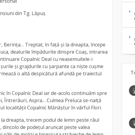
ersonal
pensiuni din Tg. Lăpuș
 Berinţa… Treptat, în faţă şi la dreapta, începe
uca, dealurile împădurite dinspre Coaş, intrarea
 continuare Copalnic Deal cu neasemuitele-i
 şurile şi grajdurile cu şarpante ca nişte cuşme
T
rmează o altă despicătură afundă pe traiectul
2
nic în Copalnic Deal iar de-acolo continuăm spre
, Întrerâuri, Aspra… Culmea Preluca se-nalţă
 localității Copalnic Mănăştur în vârful Flori.
 la dreapta, trecem podul de lemn peste râul
1
s, dincolo de podeţul aruncat peste valea
 pâlc de molizi e bisericuţa străveche de lemn