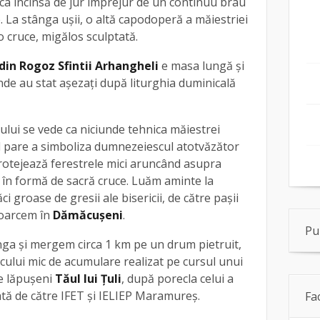
ica încinsă de jur împrejur de un continuu brâu
 La stânga uşii, o altă capodoperă a măiestriei
 cruce, migălos sculptată.
din Rogoz Sfintii Arhangheli
e masa lungă şi
de au stat aşezaţi după liturghia duminicală
rului se vede ca niciunde tehnica măiestrei
 pare a simboliza dumnezeiescul atotvăzător
 protejează ferestrele mici aruncând asupra
 în formă de sacră cruce. Luăm aminte la
ăci groase de gresii ale bisericii, de către paşii
toarcem în
Dămăcuşeni
.
Pu
nga şi mergem circa 1 km pe un drum pietruit,
cului mic de acumulare realizat pe cursul unui
e lăpuşeni
Tăul lui Ţuli
, după porecla celui a
ată de către IFET şi IELIEP Maramureș.
Fa