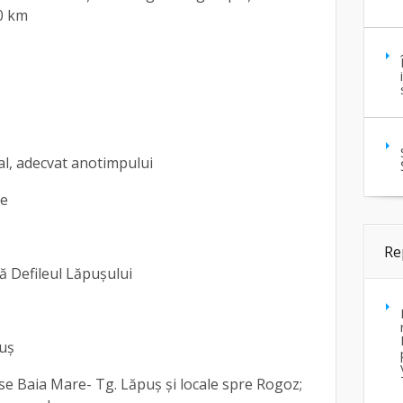
20 km
dal, adecvat anotimpului
re
Re
că Defileul Lăpușului
puș
rse Baia Mare- Tg. Lăpuș și locale spre Rogoz;