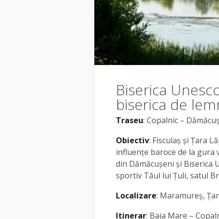
Biserica Unesco 
biserica de lem
Traseu
: Copalnic – Dămăcuș
Obiectiv
: Fisculaș și Țara L
influențe baroce de la gura
din Dămăcușeni și Biserica 
sportiv Tăul lui Țuli, satul B
Localizare
: Maramureș, Țar
Itinerar
: Baia Mare – Copal