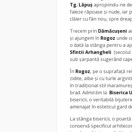
Tg. Lăpuş
apropiindu-ne d
faleze râpoase şi nude, iar p
clăier cu fân nou, spre drea
Trecem prin
Dămăcuşeni
ad
și ajungem în
Rogoz
unde co
o dată la stânga pentru a aj
Sfintii Arhangheli
(secolul X
sub şarpantă sugerând cape
În
Rogoz
, pe o suprafaţă re
zidite, albe şi cu turle argin
în tradiţional stil maramureş
brad. Admirăm la
Biserica 
bisericii, o veritabilă bijute
amenajat în esteticul gard 
La stânga bisericii, o poartă
conservă specificul arhiteco