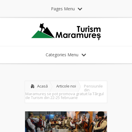
Pages Menu
Categories Menu
Acasă
Articole noi
Pensiunile
din
Maramureș se pot promova gratuit la Târgul
de Turism din 22-25 februarie