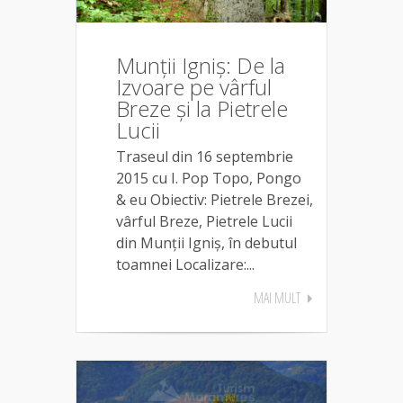
Munții Igniș: De la
Izvoare pe vârful
Breze și la Pietrele
Lucii
Traseul din 16 septembrie
2015 cu I. Pop Topo, Pongo
& eu Obiectiv: Pietrele Brezei,
vârful Breze, Pietrele Lucii
din Munții Igniș, în debutul
toamnei Localizare:...
MAI MULT