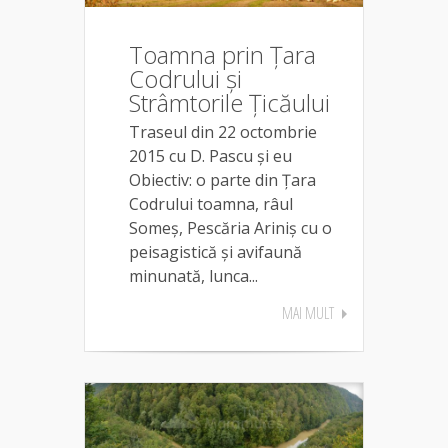
Toamna prin Țara
Codrului și
Strâmtorile Țicăului
Traseul din 22 octombrie
2015 cu D. Pascu și eu
Obiectiv: o parte din Țara
Codrului toamna, râul
Someș, Pescăria Ariniș cu o
peisagistică și avifaună
minunată, lunca...
MAI MULT