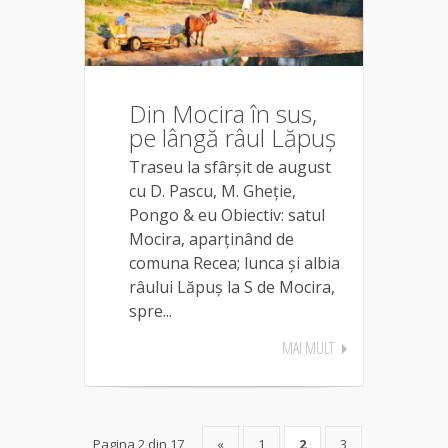
Din Mocira în sus,
pe lângă râul Lăpuș
Traseu la sfârșit de august
cu D. Pascu, M. Gheție,
Pongo & eu Obiectiv: satul
Mocira, aparținând de
comuna Recea; lunca și albia
râului Lăpuș la S de Mocira,
spre...
MAI MULT
Pagina 2 din 17
«
1
2
3