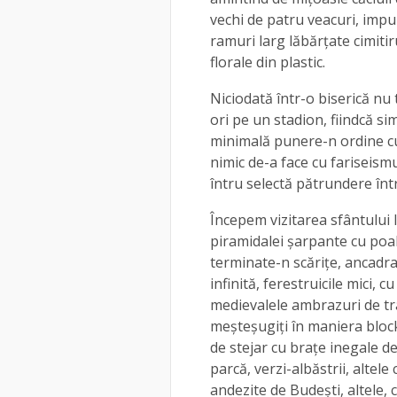
vechi de patru veacuri, impu
ramuri larg lăbărţate cimitir
florale din plastic.
Niciodată într-o biserică nu
ori pe un stadion, fiindcă si
minimală punere-n ordine cu t
nimic de-a face cu fariseism
întru selectă pătrundere într
Începem vizitarea sfântului 
piramidalei şarpante cu poal
terminate-n scăriţe, ancadram
infinită, ferestruicile mici, 
medievalele ambrazuri de trag
meşteşugiţi în maniera block
de stejar cu braţe inegale de
parcă, verzi-albăstrii, altele 
andezite de Budeşti, altele, c