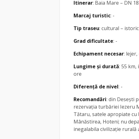
Itinerar
: Baia Mare – DN 18
Marcaj turistic
: -
Tip traseu
: cultural – istor
Grad dificultate
: -
Echipament necesar
: lejer
Lungime și durată
: 55 km, 
ore
Diferență de nivel
: -
Recomandări
: din Desești 
rezervația turbăriei Iezeru 
Tătaru, satele apropiate cu 
Mânăstirea, Hoteni; nu depa
inegalabila civilizație rurală