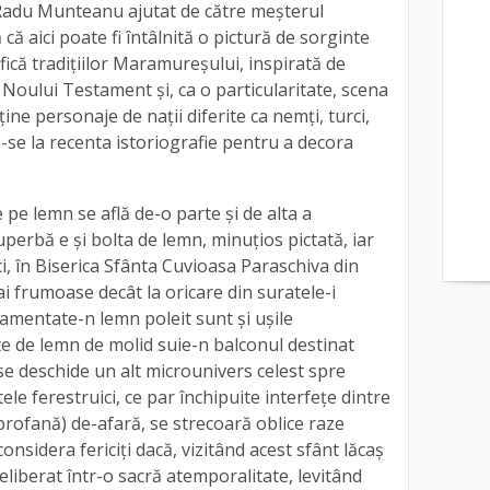
 Radu Munteanu ajutat de către meşterul
 că aici poate fi întâlnită o pictură de sorginte
fică tradiţiilor Maramureşului, inspirată de
 Noului Testament şi, ca o particularitate, scena
ine personaje de naţii diferite ca nemţi, turci,
e-se la recenta istoriografie pentru a decora
e lemn se află de-o parte şi de alta a
perbă e şi bolta de lemn, minuţios pictată, iar
ci, în Biserica Sfânta Cuvioasa Paraschiva din
i frumoase decât la oricare din suratele-i
entate-n lemn poleit sunt şi uşile
te de lemn de molid suie-n balconul destinat
i se deschide un alt microunivers celest spre
itele ferestruici, ce par închipuite interfeţe dintre
(profană) de-afară, se strecoară oblice raze
nsidera fericiți dacă, vizitând acest sfânt lăcaș
eliberat într-o sacră atemporalitate, levitând