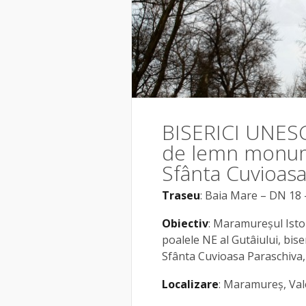
BISERICI UNES
de lemn monum
Sfânta Cuvioasa
Traseu
: Baia Mare – DN 18 
Obiectiv
: Maramureșul Istor
poalele NE al Gutâiului, bis
Sfânta Cuvioasa Paraschiva
Localizare
: Maramureș, Val