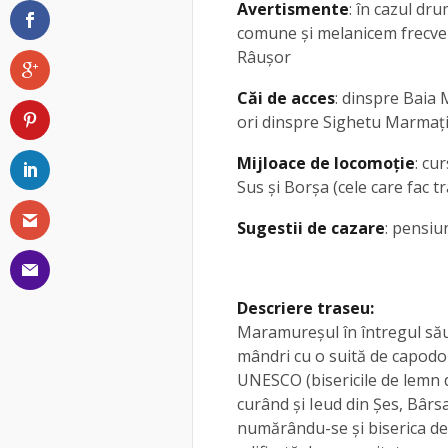
Avertismente
: în cazul dr
comune și melanicem frecven
Râușor
Căi de acces
: dinspre Baia 
ori dinspre Sighetu Marmație
Mijloace de locomoție
: cu
Sus și Borșa (cele care fac 
Sugestii de cazare
: pensiu
Descriere traseu:
Maramureşul în întregul său,
mândri cu o suită de capodo
UNESCO (bisericile de lemn d
curând și Ieud din Şes, Bârs
numărându-se şi biserica d