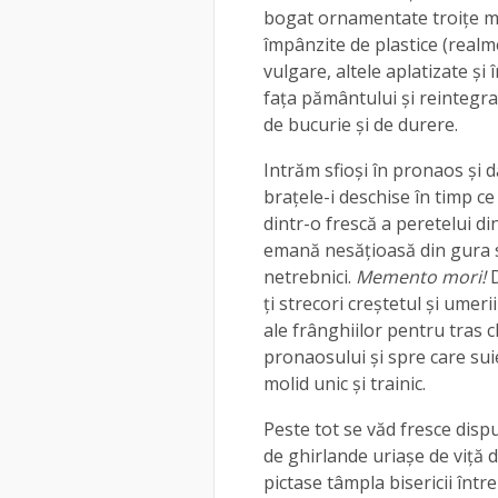
bogat ornamentate troiţe mo
împânzite de plastice (realm
vulgare, altele aplatizate şi
faţa pământului şi reintegr
de bucurie şi de durere.
Intrăm sfioși în pronaos și d
braţele-i deschise în timp ce
dintr-o frescă a peretelui d
emană nesăţioasă din gura sp
netrebnici.
Memento mori!
D
ţi strecori creştetul şi umer
ale frânghiilor pentru tras c
pronaosului şi spre care suie
molid unic și trainic.
Peste tot se văd fresce disp
de ghirlande uriaşe de viţă d
pictase tâmpla bisericii într