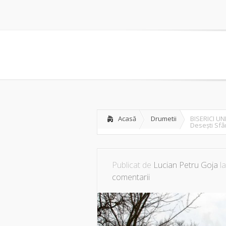
Acasă
Drumetii
BISERICI U
Desești Sf
Publicat de
Lucian Petru Goja
la
comentarii