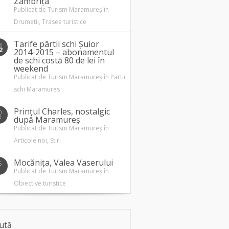
Zâmbrița
Publicat de
Turism Maramureș
în
Drumetii
,
Trasee turistice
Tarife pârtii schi Șuior
8
2
2014-2015 – abonamentul
de schi costă 80 de lei în
weekend
Publicat de
Turism Maramureș
în
Partii
schi Maramures
Prințul Charles, nostalgic
0
3
după Maramureș
Publicat de
Turism Maramureș
în
Articole noi
,
Stiri
Mocănița, Valea Vaserului
5
1
Publicat de
Turism Maramureș
în
Obiective turistice
ută