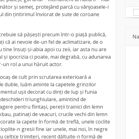
nător şi semeţ, protejând parcă cu vânjoasele-i
ul din ţintirimul înviorat de sute de coroane
 trebuie să păşeşti precum într-o piaţă publică,
Na
mţi că ai nevoie de-un fel de aclimatizare, de o
ine însuţi şi-abia apoi cu zeii, iar asta nu are
ul şi ipocrizia ci poate, mai degrabă, cu adunarea
-un rol a unui hăruit actor.
locaș de cult prin scrutarea exterioară a
e duble, luăm aminte la capetele grinzilor
entul uşii decorat cu dinţi de lup şi funia
cu deschideri triunghiulare, amintind de
ere pentru flintaşi, pereţii trainici din lemn
bau, patinaţi de veacuri, crucile vechi din lemn
corate la capete în formă de treflă, unele coclite
cioplite-n gresii fine iar unele, mai noi, în negre
u celtice trimiteri, recent dăltuite-n formă de