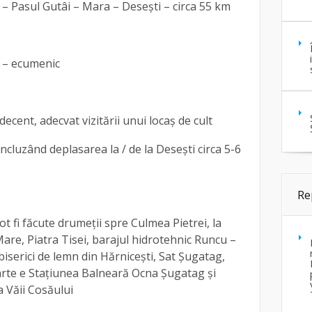
 – Pasul Gutâi – Mara – Desești – circa 55 km
ic – ecumenic
, decent, adecvat vizitării unui locaș de cult
incluzând deplasarea la / de la Desești circa 5-6
Re
pot fi făcute drumeții spre Culmea Pietrei, la
Mare, Piatra Tisei, barajul hidrotehnic Runcu –
biserici de lemn din Hărnicești, Sat Șugatag,
rte e Stațiunea Balneară Ocna Șugatag și
 a Văii Cosăului