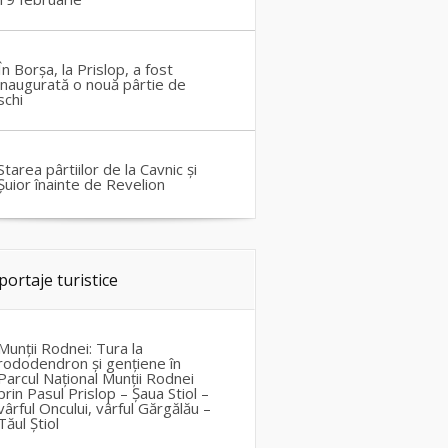
În Borșa, la Prislop, a fost
inaugurată o nouă pârtie de
schi
Starea pârtiilor de la Cavnic și
Șuior înainte de Revelion
portaje turistice
Munții Rodnei: Tura la
rododendron și gențiene în
Parcul Național Munții Rodnei
prin Pasul Prislop – Șaua Stiol –
vârful Oncului, vârful Gărgălău –
Tăul Știol