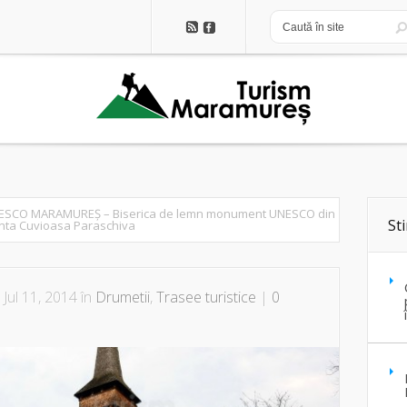
NESCO MARAMUREȘ – Biserica de lemn monument UNESCO din
Sti
ânta Cuvioasa Paraschiva
 Jul 11, 2014 în
Drumetii
,
Trasee turistice
|
0