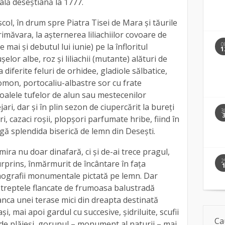
ală deseştiană la 1777.
col, în drum spre Piatra Tisei de Mara şi tăurile
rimăvara, la aşternerea liliachiilor covoare de
0
 mai şi debutul lui iunie) pe la înfloritul
1
elor albe, roz şi liliachii (mutante) alături de
 diferite feluri de orhidee, gladiole sălbatice,
omon, portocaliu-albastre sor cu frate
 poalele tufelor de alun sau mestecenilor
jari, dar şi în plin sezon de ciupercărit la bureţi
3
ori, cazaci roşii, plopşori parfumate hribe, fiind în
ngă splendida biserică de lemn din Deseşti.
ira nu doar dinafară, ci și de-ai trece pragul,
2
prins, înmărmurit de încântare în faţa
onografii monumentale pictată pe lemn. Dar
 treptele flancate de frumoasa balustradă
anca unei terase mici din dreapta destinată
i, mai apoi gardul cu succesive, şidriluite, scufii
Ca
 de plăieşi, gorunul – monument al naturii – mai