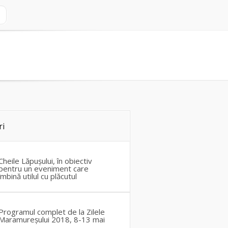
ri
Cheile Lăpușului, în obiectiv
pentru un eveniment care
îmbină utilul cu plăcutul
Programul complet de la Zilele
Maramureșului 2018, 8-13 mai