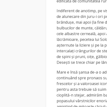
edificată de comunitatea rur
Indiferent de anotimp, pe vis
de alunecare din juru-i ori p
brânduşe, mai apoi (la fine de
bulbucilor de munte, căldăruş
cele albastre cerneală, apoi a
lăcrămioare, pecetea lui Sol
aşternute la liziere şi pe la
intercalaţi crângurilor de ste
de spini şi pruni, oiţe, gălbi
Desești se trece chiar pe lâ
Mare e însă șansa de-a o adm
continuând spre pronaos sur
frescelor şi a valoroasei ic
pentru asta trebuie să suim
cioplită-n stejar, admirăm b
popasului vârstnicilor enoriaş
amintind de miţoasle căciuli