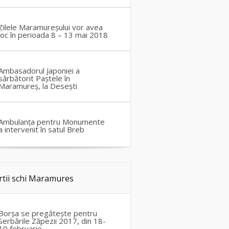
Zilele Maramureșului vor avea
loc în perioada 8 – 13 mai 2018
Ambasadorul Japoniei a
sărbătorit Paștele în
Maramureș, la Desești
Ambulanța pentru Monumente
a intervenit în satul Breb
rtii schi Maramures
Borșa se pregătește pentru
Serbările Zăpezii 2017, din 18-
19 februarie