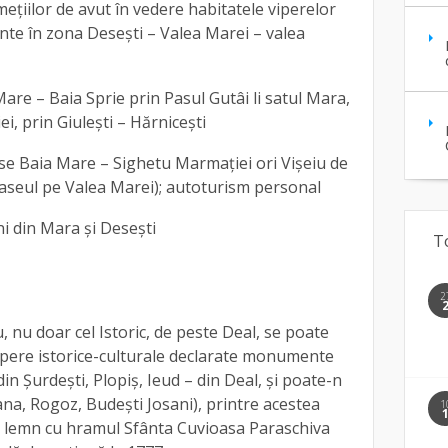
umețiilor de avut în vedere habitatele viperelor
te în zona Desești – Valea Marei – valea
Mare – Baia Sprie prin Pasul Gutâi li satul Mara,
i, prin Giulești – Hărnicești
rse Baia Mare – Sighetu Marmației ori Vișeiu de
traseul pe Valea Marei); autoturism personal
ni din Mara și Desești
T
2
 nu doar cel Istoric, de peste Deal, se poate
pere istorice-culturale declarate monumente
in Şurdeşti, Plopiş, Ieud – din Deal, şi poate-n
ana, Rogoz, Budeşti Josani), printre acestea
1
e lemn cu hramul Sfânta Cuvioasa Paraschiva