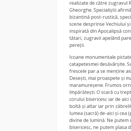
realizate de către zugravul
Gheorghe. Specialiştii afirmă
bizantină post-rustică, speci
scene desprinse Vechiului şi
inspirată din Apocalipsă conţ
tătari, zugravii apelând par
pereţii.
Icoane monumentale pictate p
catapetesmei desăvârşite. Su
frescele par a se menţine ai
Deseşti, mai proaspete şi ma
maramureşene. Frumos ornam
împărăteşti. O scară cu trep
corului bisericesc iar de aic
boltă şi altar iar prin zăbrel
lumea (sacră) de-aici şi cea 
divine de lumină. Ne putem co
bisericesc, ne putem plasa d