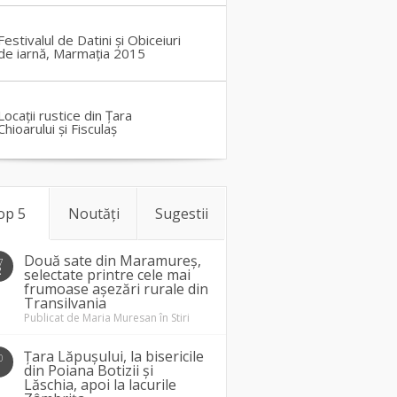
Festivalul de Datini și Obiceiuri
de iarnă, Marmația 2015
Locații rustice din Țara
Chioarului și Fisculaș
op 5
Noutăți
Sugestii
Două sate din Maramureș,
7
2
selectate printre cele mai
frumoase așezări rurale din
Transilvania
Publicat de
Maria Muresan
în
Stiri
Țara Lăpușului, la bisericile
0
1
din Poiana Botizii și
Lăschia, apoi la lacurile