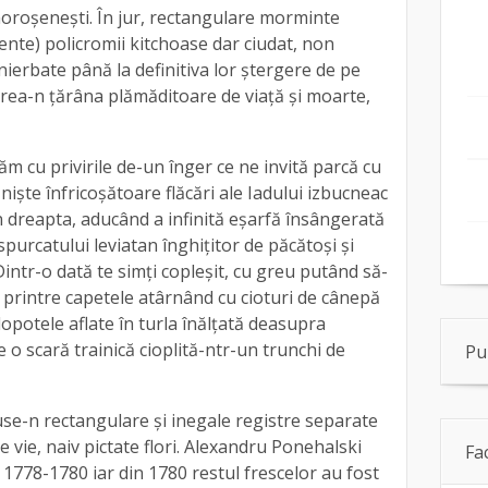
roşeneşti. În jur, rectangulare morminte
ente) policromii kitchoase dar ciudat, non
 înierbate până la definitiva lor ştergere de pe
area-n ţărâna plămăditoare de viaţă şi moarte,
ăm cu privirile de-un înger ce ne invită parcă cu
 nişte înfricoşătoare flăcări ale Iadului izbucneac
in dreapta, aducând a infinită eşarfă însângerată
urcatului leviatan înghiţitor de păcătoşi şi
intr-o dată te simţi copleşit, cu greu putând să-
ii printre capetele atârnând cu cioturi de cânepă
lopotele aflate în turla înălţată deasupra
 o scară trainică cioplită-ntr-un trunchi de
Pu
use-n rectangulare şi inegale registre separate
e vie, naiv pictate flori. Alexandru Ponehalski
Fa
e 1778-1780 iar din 1780 restul frescelor au fost