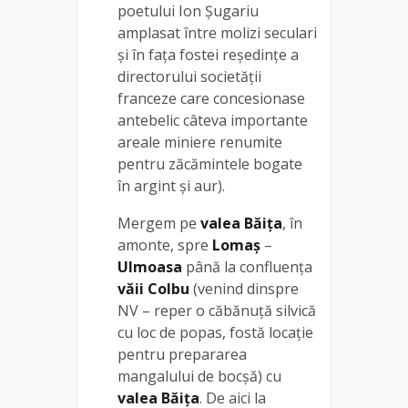
poetului Ion Şugariu
amplasat între molizi seculari
și în faţa fostei reşedinţe a
directorului societăţii
franceze care concesionase
antebelic câteva importante
areale miniere renumite
pentru zăcămintele bogate
în argint şi aur).
Mergem pe
valea Băița
, în
amonte, spre
Lomaş
–
Ulmoasa
până la confluenţa
văii Colbu
(venind dinspre
NV – reper o căbănuță silvică
cu loc de popas, fostă locaţie
pentru prepararea
mangalului de bocşă) cu
valea Băița
. De aici la