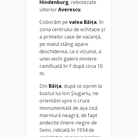
Hindenburg
, rebotezate
ulterior
Averescu
.
Coborâm pe
valea Băița
, în
zona centrului de echitație și
a primelor case de vacanță,
pe malul stâng apare
deschiderea, ca o vizuină, a
unei vechi galerii miniere
ramificată în Y după circa 10
m.
Din
Băiţa
, după ce oprim la
bustul lui Ion Şiugariu, ne
orientăm spre o cruce
monumentală de aşa zisă
marmură neagră, de fapt
andezite tinere-negre-de
Seini, ridicată în 1934 de