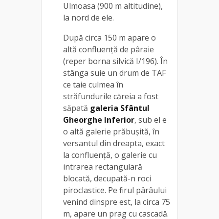
Ulmoasa (900 m altitudine),
la nord de ele.
După circa 150 m apare o
altă confluenţă de pâraie
(reper borna silvică I/196). În
stânga suie un drum de TAF
ce taie culmea în
străfundurile căreia a fost
săpată
galeria Sfântul
Gheorghe Inferior
, sub el e
o altă galerie prăbuşită, în
versantul din dreapta, exact
la confluenţă, o galerie cu
intrarea rectangulară
blocată, decupată-n roci
piroclastice. Pe firul pârâului
venind dinspre est, la circa 75
m, apare un prag cu cascadă.