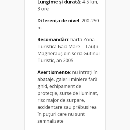
Lungime și durată
: 4-5 km,
3 ore
Diferența de nivel
: 200-250
m
Recomandări
: harta Zona
Turistică Baia Mare – Tăuții
Măgherăuș din seria Gutinul
Turistic, an 2005
Avertismente
: nu intrați în
abataje, galerii miniere fără
ghid, echipament de
protecție, surse de iluminat,
risc major de surpare,
accidentare sau prăbușirea
în puțuri care nu sunt
semnalizate