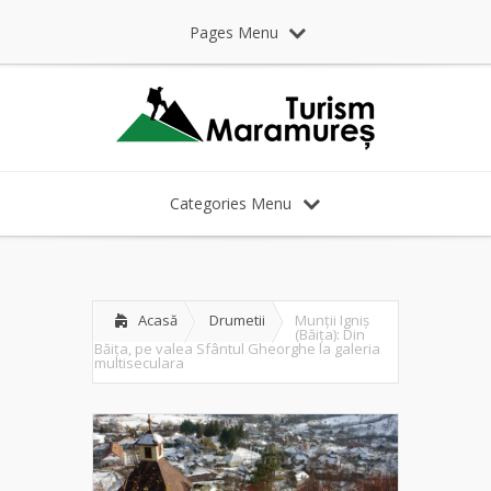
Pages Menu
Categories Menu
Acasă
Drumetii
Munții Igniș
(Băița): Din
Băița, pe valea Sfântul Gheorghe la galeria
multiseculara