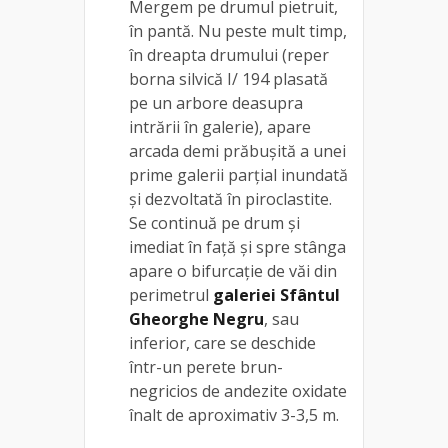
Mergem pe drumul pietruit,
în pantă. Nu peste mult timp,
în dreapta drumului (reper
borna silvică I/ 194 plasată
pe un arbore deasupra
intrării în galerie), apare
arcada demi prăbuşită a unei
prime galerii parţial inundată
şi dezvoltată în piroclastite.
Se continuă pe drum şi
imediat în faţă şi spre stânga
apare o bifurcaţie de văi din
perimetrul
galeriei Sfântul
Gheorghe Negru
, sau
inferior, care se deschide
într-un perete brun-
negricios de andezite oxidate
înalt de aproximativ 3-3,5 m.