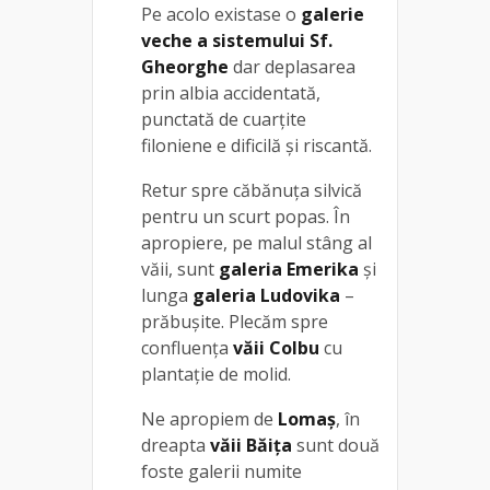
Pe acolo existase o
galerie
veche a sistemului Sf.
Gheorghe
dar deplasarea
prin albia accidentată,
punctată de cuarţite
filoniene e dificilă și riscantă.
Retur spre căbănuţa silvică
pentru un scurt popas. În
apropiere, pe malul stâng al
văii, sunt
galeria Emerika
și
lunga
galeria Ludovika
–
prăbușite. Plecăm spre
confluenţa
văii Colbu
cu
plantaţie de molid.
Ne apropiem de
Lomaş
, în
dreapta
văii Băiţa
sunt două
foste galerii numite