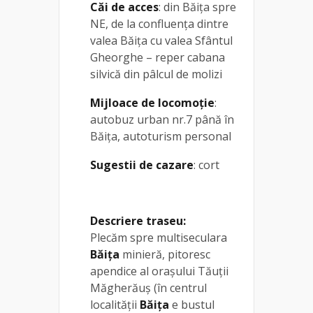
Căi de acces
: din Băița spre
NE, de la confluenţa dintre
valea Băița cu valea Sfântul
Gheorghe – reper cabana
silvică din pâlcul de molizi
Mijloace de locomoție
:
autobuz urban nr.7 până în
Băița, autoturism personal
Sugestii de cazare
: cort
Descriere traseu:
Plecăm spre multiseculara
Băiţa
minieră, pitoresc
apendice al oraşului Tăuţii
Măgherăuş (în centrul
localității
Băița
e bustul