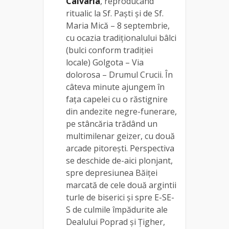
Calvaria
, reproducând
ritualic la Sf. Paşti şi de Sf.
Maria Mică – 8 septembrie,
cu ocazia tradiţionalului bâlci
(bulci conform tradiţiei
locale) Golgota – Via
dolorosa – Drumul Crucii. În
câteva minute ajungem în
faţa capelei cu o răstignire
din andezite negre-funerare,
pe stâncăria trădând un
multimilenar geizer, cu două
arcade pitoreşti. Perspectiva
se deschide de-aici plonjant,
spre depresiunea Băiţei
marcată de cele două argintii
turle de biserici şi spre E-SE-
S de culmile împădurite ale
Dealului Poprad şi Ţigher,