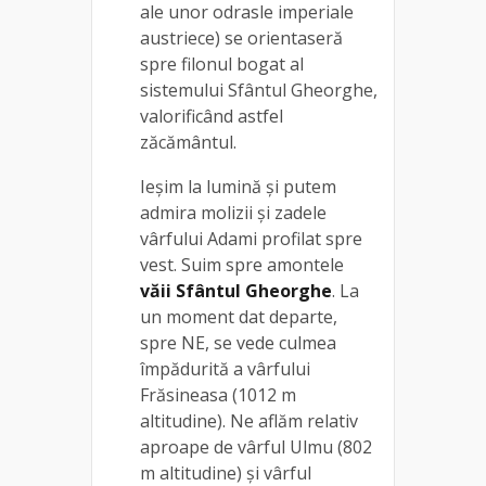
ale unor odrasle imperiale
austriece) se orientaseră
spre filonul bogat al
sistemului Sfântul Gheorghe,
valorificând astfel
zăcământul.
Ieșim la lumină și putem
admira molizii şi zadele
vârfului Adami profilat spre
vest. Suim spre amontele
văii Sfântul Gheorghe
. La
un moment dat departe,
spre NE, se vede culmea
împădurită a vârfului
Frăsineasa (1012 m
altitudine). Ne aflăm relativ
aproape de vârful Ulmu (802
m altitudine) şi vârful