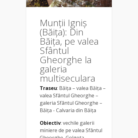
Munții Igniș
(Băița): Din
Băița, pe valea
Sfântul
Gheorghe la
galeria
multiseculara
Traseu
: Băița – valea Băița –
valea Sfântul Gheorghe –
galeria Sfântul Gheorghe –
Băița - Calvaria din Băița
Obiectiv
: vechile galerii
miniere de pe valea Sfântul
Gheorghe, Golgota –