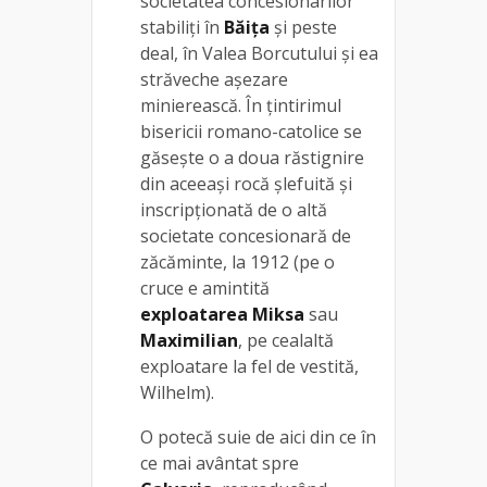
societatea concesionarilor
stabiliţi în
Băiţa
şi peste
deal, în Valea Borcutului și ea
străveche aşezare
minierească. În ţintirimul
bisericii romano-catolice se
găseşte o a doua răstignire
din aceeaşi rocă şlefuită şi
inscripţionată de o altă
societate concesionară de
zăcăminte, la 1912 (pe o
cruce e amintită
exploatarea Miksa
sau
Maximilian
, pe cealaltă
exploatare la fel de vestită,
Wilhelm).
O potecă suie de aici din ce în
ce mai avântat spre