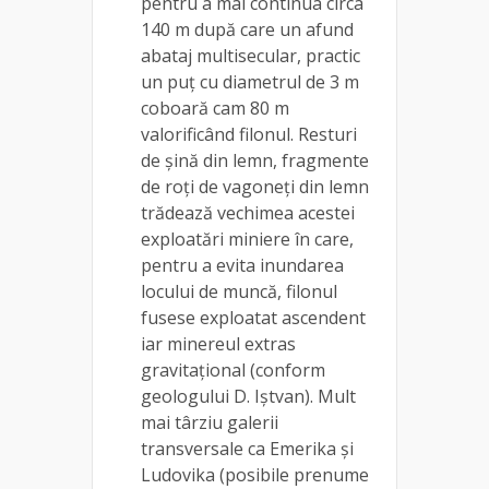
pentru a mai continua circa
140 m după care un afund
abataj multisecular, practic
un puț cu diametrul de 3 m
coboară cam 80 m
valorificând filonul. Resturi
de şină din lemn, fragmente
de roţi de vagoneţi din lemn
trădează vechimea acestei
exploatări miniere în care,
pentru a evita inundarea
locului de muncă, filonul
fusese exploatat ascendent
iar minereul extras
gravitaţional (conform
geologului D. Iştvan). Mult
mai târziu galerii
transversale ca Emerika şi
Ludovika (posibile prenume