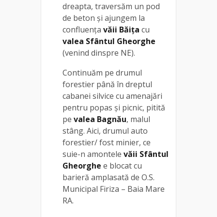
dreapta, traversăm un pod
de beton și ajungem la
confluența
văii Băița
cu
valea Sfântul Gheorghe
(venind dinspre NE).
Continuăm pe drumul
forestier până în dreptul
cabanei silvice cu amenajări
pentru popas şi picnic, pitită
pe
valea Bagnău
, malul
stâng. Aici, drumul auto
forestier/ fost minier, ce
suie-n amontele
văii Sfântul
Gheorghe
e blocat cu
barieră amplasată de O.S.
Municipal Firiza – Baia Mare
RA.