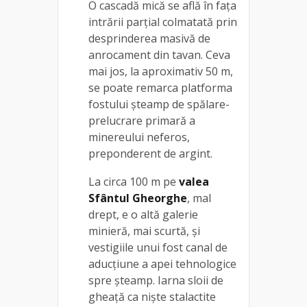
O cascadă mică se află în faţa
intrării parţial colmatată prin
desprinderea masivă de
anrocament din tavan. Ceva
mai jos, la aproximativ 50 m,
se poate remarca platforma
fostului şteamp de spălare-
prelucrare primară a
minereului neferos,
preponderent de argint.
La circa 100 m pe
valea
Sfântul Gheorghe
, mal
drept, e o altă galerie
minieră, mai scurtă, şi
vestigiile unui fost canal de
aducţiune a apei tehnologice
spre şteamp. Iarna sloii de
gheață ca niște stalactite