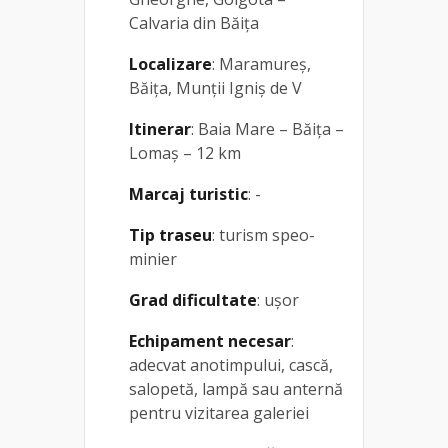
Calvaria din Băița
Localizare
: Maramureș,
Băița, Munții Igniș de V
Itinerar
: Baia Mare – Băița –
Lomaș – 12 km
Marcaj turistic
: -
Tip traseu
: turism speo-
minier
Grad dificultate
: ușor
Echipament necesar
:
adecvat anotimpului, cască,
salopetă, lampă sau anternă
pentru vizitarea galeriei