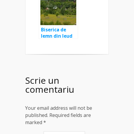
Paraschiva” –
monument
UNESCO
Biserica de
lemn din Ieud
Deal “Naşterea
Maicii
Domnului” –
monument
UNESCO
Scrie un
comentariu
Your email address will not be
published. Required fields are
marked
*