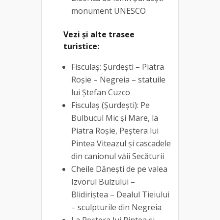
monument UNESCO
Vezi și alte trasee
turistice:
Fisculaș: Șurdești – Piatra
Roșie – Negreia – statuile
lui Ștefan Cuzco
Fisculaş (Şurdeşti): Pe
Bulbucul Mic și Mare, la
Piatra Roșie, Peștera lui
Pintea Viteazul şi cascadele
din canionul văii Secăturii
Cheile Dăneşti de pe valea
Izvorul Bulzului –
Blidiriştea – Dealul Tieiului
– sculpturile din Negreia
La Peștera lui Pintea și