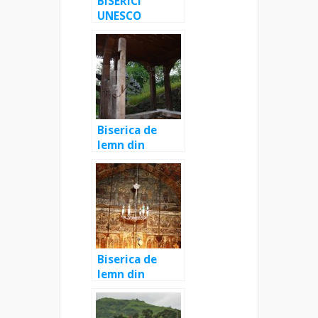
BISERICI
UNESCO
MARAMUREȘ:
Biserica
UNESCO Plopiș
Biserica de
lemn din
Bârsana
“Intrarea
Maicii
Domnului în
Biserică” –
monument
UNESCO
Biserica de
lemn din
Desești
“Sfânta