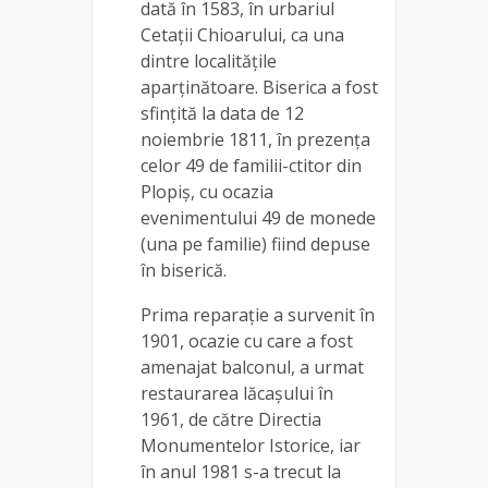
dată în 1583, în urbariul
Cetații Chioarului, ca una
dintre localitățile
aparținătoare. Biserica a fost
sfințită la data de 12
noiembrie 1811, în prezența
celor 49 de familii-ctitor din
Plopiș, cu ocazia
evenimentului 49 de monede
(una pe familie) fiind depuse
în biserică.
Prima reparație a survenit în
1901, ocazie cu care a fost
amenajat balconul, a urmat
restaurarea lăcașului în
1961, de către Directia
Monumentelor Istorice, iar
în anul 1981 s-a trecut la