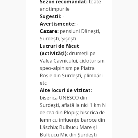
Sezon recomandat:
toate
anotimpurile
Sugestii:
-
Avertismente:
-
Cazare:
pensiuni Dănești,
Șurdești, Șișești
Lucruri de făcut
(activități):
drumeții pe
Valea Cavnicului, cicloturism,
speo-alpinism pe Piatra
Roșie din Șurdești, plimbări
etc.
Alte locuri de vizitat:
biserica UNESCO din
Șurdești, aflată la nici 1 km N
de cea din Plopiș; biserica de
lemn cu influențe baroce din
Lăschia; Bulbucu Mare și
Bulbucu Mic din Șurdești;