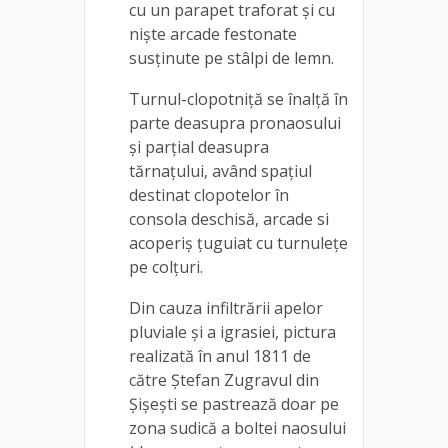
cu un parapet traforat și cu
niște arcade festonate
susținute pe stâlpi de lemn.
Turnul-clopotniță se înalță în
parte deasupra pronaosului
și parțial deasupra
tărnațului, având spațiul
destinat clopotelor în
consola deschisă, arcade si
acoperiș țuguiat cu turnulețe
pe colțuri.
Din cauza infiltrării apelor
pluviale și a igrasiei, pictura
realizată în anul 1811 de
către Ștefan Zugravul din
Șișești se pastrează doar pe
zona sudică a boltei naosului