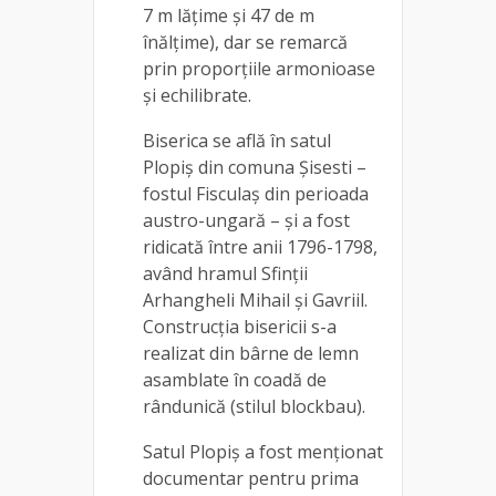
7 m lățime și 47 de m
înălțime), dar se remarcă
prin proporțiile armonioase
și echilibrate.
Biserica se află în satul
Plopiș din comuna Șisesti –
fostul Fisculaș din perioada
austro-ungară – și a fost
ridicată între anii 1796-1798,
având hramul Sfinții
Arhangheli Mihail și Gavriil.
Construcția bisericii s-a
realizat din bârne de lemn
asamblate în coadă de
rândunică (stilul blockbau).
Satul Plopiș a fost menționat
documentar pentru prima