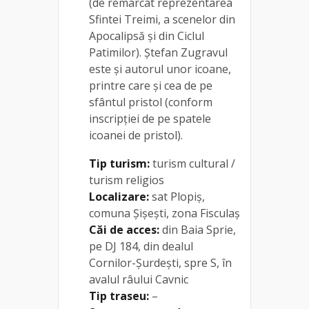
(de remarcat reprezentarea
Sfintei Treimi, a scenelor din
Apocalipsă și din Ciclul
Patimilor). Ștefan Zugravul
este și autorul unor icoane,
printre care și cea de pe
sfântul pristol (conform
inscripției de pe spatele
icoanei de pristol).
Tip turism:
turism cultural /
turism religios
Localizare:
sat Plopiș,
comuna Șișești, zona Fisculaș
Căi de acces:
din Baia Sprie,
pe DJ 184, din dealul
Cornilor-Șurdești, spre S, în
avalul râului Cavnic
Tip traseu:
–