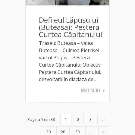
Defileul Lăpușului
(Buteasa): Peștera
Curtea Căpitanului
Traseu: Buteasa – valea
Buteasa – Culmea Pietrișel –
vârful Plopiș – Peștera
Curtea Căpitanului Obiectiv:
Peștera Curtea Căpitanului,
dezvoltată în diaclaza de...
MAI MULT
Pagina 1 din 38
1
2
3
...
10
20
30
...
»