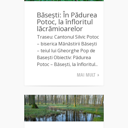
Băsești: În Pădurea
Potoc, la înfloritul
lăcrămioarelor
Traseu: Cantonul Silvic Potoc
– biserica Mănăstirii Băseşti
– teiul lui Gheorghe Pop de
Basești Obiectiv: Pădurea
Potoc – Băsești, la înfloritul...
MAI MULT