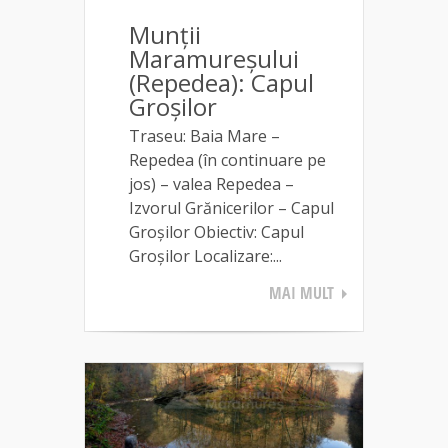
Munții
Maramureșului
(Repedea): Capul
Groșilor
Traseu: Baia Mare –
Repedea (în continuare pe
jos) – valea Repedea –
Izvorul Grănicerilor – Capul
Groșilor Obiectiv: Capul
Groșilor Localizare:...
MAI MULT