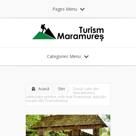
Pages Menu
Categories Menu
Acasă
Stiri
Două sate din
Maramureș,
selectate printre cele mai frumoase așezări
rurale din Transilvania