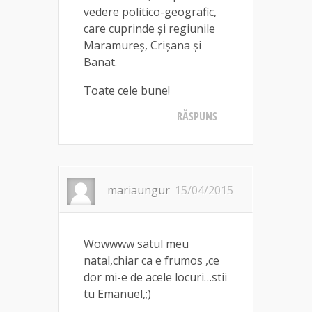
vedere politico-geografic,
care cuprinde și regiunile
Maramureș, Crișana și
Banat.
Toate cele bune!
RĂSPUNS
mariaungur
15/04/2015
Wowwww satul meu
natal,chiar ca e frumos ,ce
dor mi-e de acele locuri…stii
tu Emanuel,;)