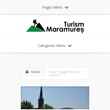
Pages Menu
Categories Menu
Acasă
Posts Tagged
biserici
unesco"