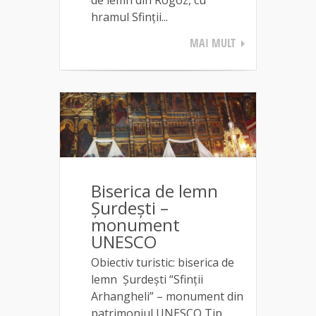
hramul Sfinții...
MAI MULT
Biserica de lemn
Șurdești –
monument
UNESCO
Obiectiv turistic: biserica de
lemn Șurdești “Sfinții
Arhangheli” – monument din
patrimoniul UNESCO Tip