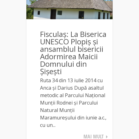
Fisculaș: La Biserica
UNESCO Plopiș și
ansamblul bisericii
Adormirea Maicii
Domnului din
Șișești
Ruta 34 din 13 iulie 2014 cu
Anca și Darius După asaltul
metodic al Parcului Național
Munții Rodnei și Parcului
Natural Munții
Maramureșului din iunie a.c.,
cu un...
MAI MULT