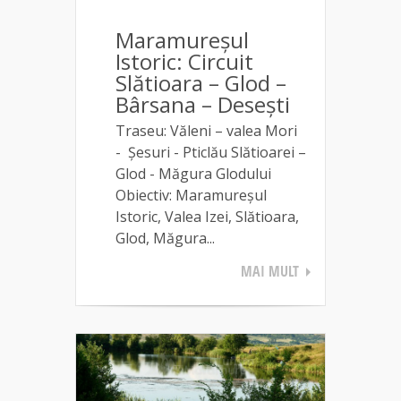
Maramureşul
Istoric: Circuit
Slătioara – Glod –
Bârsana – Desești
Traseu: Văleni – valea Mori
- Şesuri - Pticlău Slătioarei –
Glod - Măgura Glodului
Obiectiv: Maramureşul
Istoric, Valea Izei, Slătioara,
Glod, Măgura...
MAI MULT