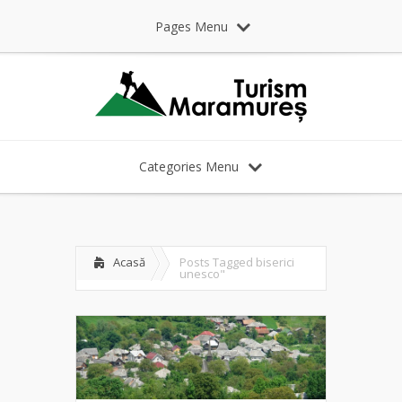
Pages Menu
Categories Menu
Acasă
Posts Tagged
biserici
unesco"