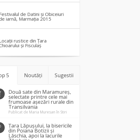
Festivalul de Datini și Obiceiuri
de iarnă, Marmația 2015
Locații rustice din Țara
Chioarului și Fisculaș
op 5
Noutăți
Sugestii
Două sate din Maramureș,
7
2
selectate printre cele mai
frumoase așezări rurale din
Transilvania
Publicat de
Maria Muresan
în
Stiri
Țara Lăpușului, la bisericile
0
1
din Poiana Botizii și
Lăschia, apoi la lacurile