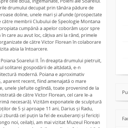
pre cele două, îngemănate, Poieni ale Soarelui.
ile drumului decupat prin tânăra pădure de
eroase doline, unele mari și afunde (prospectate
de către membrii Clubului de Speologie Montana
 apropiata cumpănă a apelor coborâm ușor spre
 în care au avut loc, câțiva ani la rând, primele
rganizate de către Victor Florean în colaborare
zita abia la întoarcere.
oiana Soarelui II. În dreapta drumului pietruit,
ul solitarei gospodării de altădată, e-n
itectură modernă. Poiana e aproximativ
S, aparent recent, fiind amenajată o mare
, unele șlefuite oglindă, toate provenind de la
Pu
istrată de către Victor Florean, cel care le-a
primă necesară). Vizităm exponatele de sculptură
ilor de 5 și aproape 11 ani, Darius și Radu,
și zburdă cel puțin la fel de exuberanți și fericiți
Fa
ngo noi, ceilalți, am mai vizitat Muzeul Florean