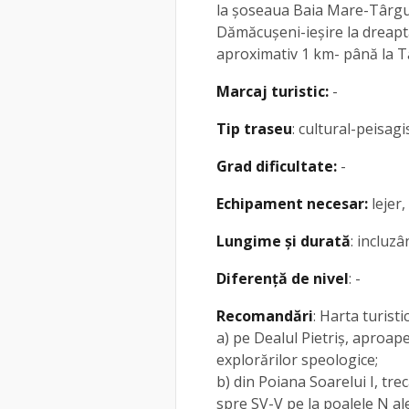
la șoseaua Baia Mare-Târg
Dămăcușeni-ieșire la dreapt
aproximativ 1 km- până la Tă
Marcaj turistic:
-
Tip traseu
: cultural-peisagi
Grad dificultate:
-
Echipament necesar:
lejer,
Lungime și durată
: incluz
Diferență de nivel
: -
Recomandări
: Harta turist
a) pe Dealul Pietriș, aproap
explorărilor speologice;
b) din Poiana Soarelui I, tr
spre SV-V pe la poalele N ale