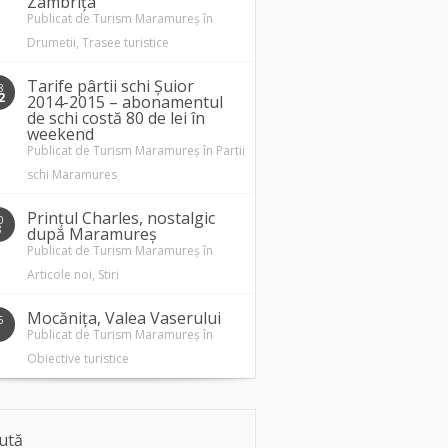
Zâmbrița
Publicat de
Turism Maramureș
în
Drumetii
,
Trasee turistice
Tarife pârtii schi Șuior
8
2
2014-2015 – abonamentul
de schi costă 80 de lei în
weekend
Publicat de
Turism Maramureș
în
Partii
schi Maramures
Prințul Charles, nostalgic
0
3
după Maramureș
Publicat de
Turism Maramureș
în
Articole noi
,
Stiri
Mocănița, Valea Vaserului
5
1
Publicat de
Turism Maramureș
în
Obiective turistice
ută