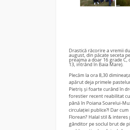
Drastică răcorire a vremii dup
august, din păcate seceta p
preajma a doar 16 grade C, 
13, intrând în Baia Mare).
Plecăm la ora 8,30 dimineaț
apărut deja primele pastelu
Pietriș și foarte curând în 
forestier recent reabilitat 
până în Poiana Soarelui-Muz
circulației publice?! Dar cum
Florean? Halal stil & interes
gânditor pe soclul brut de pi