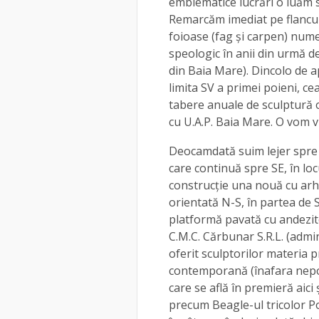
emblematice lucrări o luăm s
Remarcăm imediat pe flancur
foioase (fag și carpen) num
speologic în anii din urmă 
din Baia Mare). Dincolo de
limita SV a primei poieni, cea
tabere anuale de sculptură o
cu U.A.P. Baia Mare. O vom vi
Deocamdată suim lejer spre P
care continuă spre SE, în loc
construcție una nouă cu arh
orientată N-S, în partea de 
platformă pavată cu andezite
C.M.C. Cărbunar S.R.L. (admin
oferit sculptorilor materia 
contemporană (înafara nepoț
care se află în premieră aici 
precum Beagle-ul tricolor Po