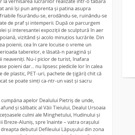
r la vernisarea lucrărilor realizate într-o tabără
tat anii își pun amprenta și patina asupra
i friabile fisurându-se, erodându-se, ruinându-se
ctate de praf și intemperii. După ce parcurgem
ei și interesantei expoziții de sculptură în aer
poiană, vizitând și acolo minuțios lucrările. Din
a poienii, cea în care locuise o vreme un
 perioada taberelor, e lăsată-n paragină și
i neaveniți. Nu-i picior de turist, înafara
e poieni dar… nu lipsesc piedicile lor în calea
re de plastic, PET-uri, pachete de țigări) chit că
ucat se poate simți ca-ntr-un vast și sacru
cumpăna apelor Dealului Pietriș de unde,
fund și sălbatic al Văii Tieiului, Dealul Ursoaia
 cețoasele culmi ale Minghetului, Hudinului și
ii Breze-Aluniș, spre înainte – vatra orașului
a dreapta debutul Defileului Lăpușului din zona