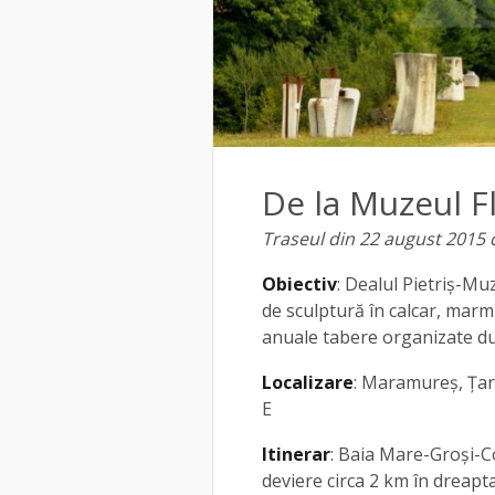
De la Muzeul Fl
Traseul din 22 august 2015 
Obiectiv
: Dealul Pietriș-Muz
de sculptură în calcar, marmu
anuale tabere organizate dup
Localizare
: Maramureș, Țar
E
Itinerar
: Baia Mare-Groși-C
deviere circa 2 km în dreapta