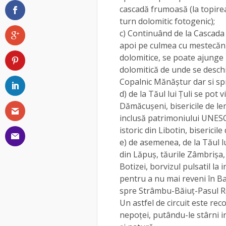
cascadă frumoasă (la topirea 
turn dolomitic fotogenic);
c) Continuând de la Cascada
apoi pe culmea cu mestecăniș
dolomitice, se poate ajunge
dolomitică de unde se desc
Copalnic Mănăștur dar si spr
d) de la Tăul lui Țuli se pot 
Dămăcușeni, bisericile de le
inclusă patrimoniului UNES
istoric din Libotin, bisericil
e) de asemenea, de la Tăul lu
din Lăpuș, tăurile Zâmbrișa
Botizei, borvizul pulsatil la
pentru a nu mai reveni în B
spre Strâmbu-Băiuț-Pasul R
Un astfel de circuit este rec
nepoței, putându-le stârni in