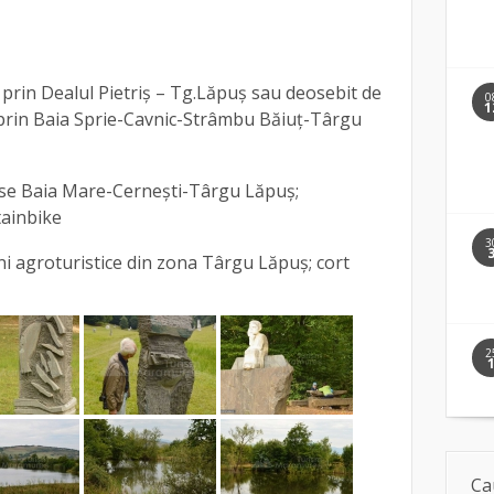
 prin Dealul Pietriș – Tg.Lăpuș sau deosebit de
0
1
, prin Baia Sprie-Cavnic-Strâmbu Băiuț-Târgu
rse Baia Mare-Cernești-Târgu Lăpuș;
ainbike
3
i agroturistice din zona Târgu Lăpuș; cort
2
Ca