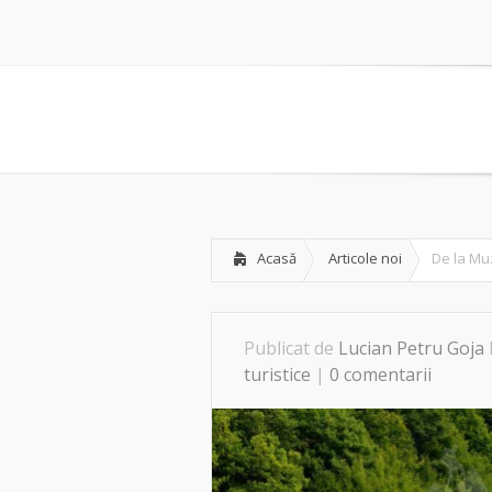
Acasă
Articole noi
De la Muz
Publicat de
Lucian Petru Goja
turistice
|
0 comentarii