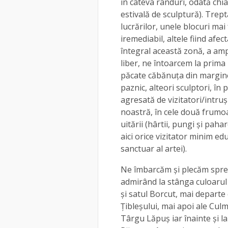
în câteva rânduri, odată chia
estivală de sculptură). Trep
lucrărilor, unele blocuri ma
iremediabil, altele fiind afe
întegral această zonă, a ampl
liber, ne întoarcem la prima 
păcate căbănuța din margine
paznic, alteori sculptori, în
agresată de vizitatori/intruși
noastră, în cele două frumoas
uitării (hârtii, pungi și paha
aici orice vizitator minim ed
sanctuar al artei).
Ne îmbarcăm și plecăm spre 
admirând la stânga culoarul a
și satul Borcut, mai departe
Țibleșului, mai apoi ale Culm
Târgu Lăpuș iar înainte și l