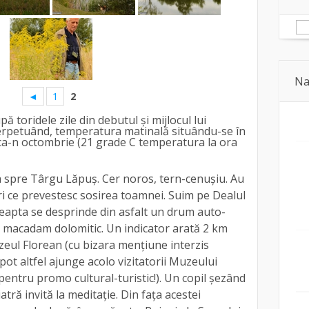
Na
◄
1
2
ă toridele zile din debutul și mijlocul lui
erpetuând, temperatura matinală situându-se în
ca-n octombrie (21 grade C temperatura la ora
a spre Târgu Lăpuș. Cer noros, tern-cenușiu. Au
ri ce prevestesc sosirea toamnei. Suim pe Dealul
dreapta se desprinde din asfalt un drum auto-
cu macadam dolomitic. Un indicator arată 2 km
eul Florean (cu bizara mențiune interzis
 pot altfel ajunge acolo vizitatorii Muzeului
 pentru promo cultural-turistic!). Un copil șezând
atră invită la meditație. Din fața acestei