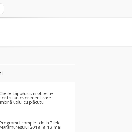
ri
Cheile Lăpușului, în obiectiv
pentru un eveniment care
îmbină utilul cu plăcutul
Programul complet de la Zilele
Maramureșului 2018, 8-13 mai