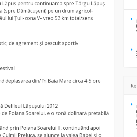
u Lăpuș pentru continuarea spre Târgu Lăpuș-
a (spre Dămăcușeni) pe un drum agricol-
ul lui Țuli-zona V- vreo 52 km total/sens
stic, de agrement și pescuit sportiv
 estival
ând deplasarea din/ în Baia Mare circa 4-5 ore
Re
ică Defileul Lăpușului 2012
e de Poiana Soarelui, e o zonă dolinară pretabilă
ecând prin Poiana Soarelui II, continuând apoi
 Culmii Preluca, se ajunge la valea Babei și o