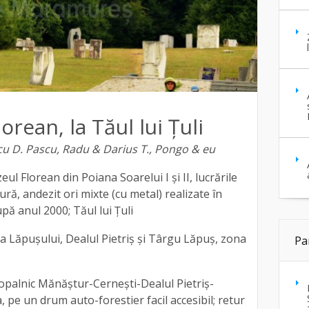
orean, la Tăul lui Țuli
cu D. Pascu, Radu & Darius T., Pongo & eu
eul Florean din Poiana Soarelui I și II, lucrările
ră, andezit ori mixte (cu metal) realizate în
ă anul 2000; Tăul lui Țuli
a Lăpușului, Dealul Pietriș și Târgu Lăpuș, zona
Pa
opalnic Mănăștur-Cernești-Dealul Pietriș-
, pe un drum auto-forestier facil accesibil; retur