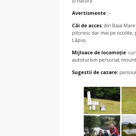
și natură
Avertismente
: -
Căi de acces
: din Baia Mare
pitoresc dar mai pe ocolite
Lăpuș
Mijloace de locomoție
: cu
autoturism personal; mount
Sugestii de cazare:
pensiun