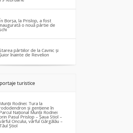
În Borșa, la Prislop, a fost
inaugurată o nouă pârtie de
schi
Starea pârtiilor de la Cavnic și
Șuior înainte de Revelion
portaje turistice
Munții Rodnei: Tura la
rododendron și gențiene în
Parcul Național Munții Rodnei
prin Pasul Prislop – Șaua Stiol –
vârful Oncului, vârful Gărgălău –
Tăul Știol