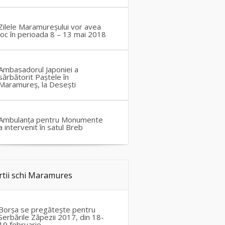
Zilele Maramureșului vor avea
loc în perioada 8 – 13 mai 2018
Ambasadorul Japoniei a
sărbătorit Paștele în
Maramureș, la Desești
Ambulanța pentru Monumente
a intervenit în satul Breb
rtii schi Maramures
Borșa se pregătește pentru
Serbările Zăpezii 2017, din 18-
19 februarie