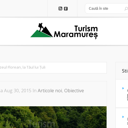
eul Florean, la Tăul lui Țuli
Sti
la Aug 30, 2015 în
Articole noi
,
Obiective