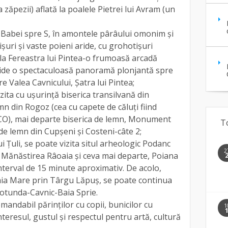
zăpezii) aflată la poalele Pietrei lui Avram (un
 Babei spre S, în amontele pârâului omonim și
uri și vaste poieni aride, cu grohotișuri
 la Fereastra lui Pintea-o frumoasă arcadă
hide o spectaculoasă panoramă plonjantă spre
e Valea Cavnicului, Șatra lui Pintea;
vizita cu ușurință biserica transilvană din
mn din Rogoz (cea cu capete de căluți fiind
CO), mai departe biserica de lemn, Monument
T
e de lemn din Cupșeni și Costeni-câte 2;
i Țuli, se poate vizita situl arheologic Podanc
2
, Mănăstirea Râoaia și ceva mai departe, Poiana
 interval de 15 minute aproximativ. De acolo,
aia Mare prin Târgu Lăpuș, se poate continua
otunda-Cavnic-Baia Sprie.
omandabil părinților cu copii, bunicilor cu
1
teresul, gustul și respectul pentru artă, cultură