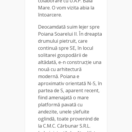
colaborare cu U.A.P. Baia
Mare. O vom vizita abia la
întoarcere.
Deocamdată suim lejer spre
Poiana Soarelui II. În dreapta
drumului pietruit, care
continuă spre SE, în locul
solitarei gospodării de
altădată, e-n construcție una
nouă cu arhitectură
modernă. Poiana e
aproximativ orientată N-S, în
partea de S, aparent recent,
fiind amenajată o mare
platformă pavată cu
andezite, unele șlefuite
oglindă, toate provenind de
la C.M.C. Cărbunar S.R.L.