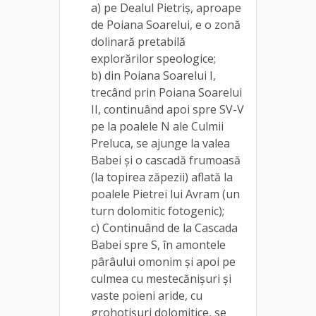
a) pe Dealul Pietriș, aproape
de Poiana Soarelui, e o zonă
dolinară pretabilă
explorărilor speologice;
b) din Poiana Soarelui I,
trecând prin Poiana Soarelui
II, continuând apoi spre SV-V
pe la poalele N ale Culmii
Preluca, se ajunge la valea
Babei și o cascadă frumoasă
(la topirea zăpezii) aflată la
poalele Pietrei lui Avram (un
turn dolomitic fotogenic);
c) Continuând de la Cascada
Babei spre S, în amontele
pârâului omonim și apoi pe
culmea cu mestecănișuri și
vaste poieni aride, cu
grohotișuri dolomitice, se