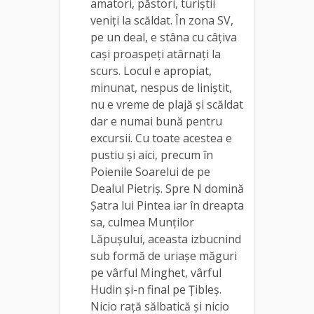
amatori, păstori, turiștii
veniți la scăldat. În zona SV,
pe un deal, e stâna cu câțiva
cași proaspeți atârnați la
scurs. Locul e apropiat,
minunat, nespus de liniștit,
nu e vreme de plajă și scăldat
dar e numai bună pentru
excursii. Cu toate acestea e
pustiu și aici, precum în
Poienile Soarelui de pe
Dealul Pietriș. Spre N domină
Șatra lui Pintea iar în dreapta
sa, culmea Munților
Lăpușului, aceasta izbucnind
sub formă de uriașe măguri
pe vârful Minghet, vârful
Hudin și-n final pe Țibleș.
Nicio rață sălbatică și nicio