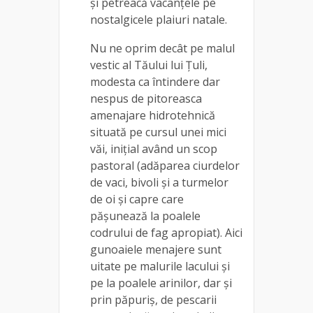
și petreacă vacanțele pe
nostalgicele plaiuri natale.
Nu ne oprim decât pe malul
vestic al Tăului lui Țuli,
modesta ca întindere dar
nespus de pitoreasca
amenajare hidrotehnică
situată pe cursul unei mici
văi, inițial având un scop
pastoral (adăparea ciurdelor
de vaci, bivoli și a turmelor
de oi și capre care
pășunează la poalele
codrului de fag apropiat). Aici
gunoaiele menajere sunt
uitate pe malurile lacului și
pe la poalele arinilor, dar și
prin păpuriș, de pescarii