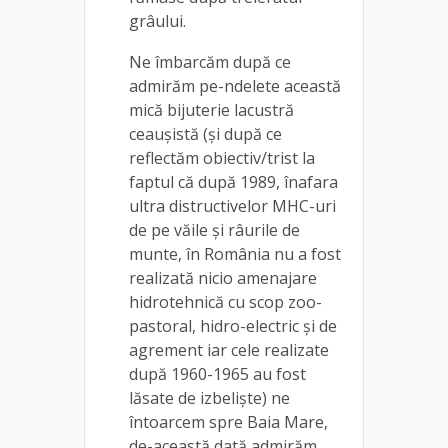
grâului.
Ne îmbarcăm după ce
admirăm pe-ndelete această
mică bijuterie lacustră
ceaușistă (și după ce
reflectăm obiectiv/trist la
faptul că după 1989, înafara
ultra distructivelor MHC-uri
de pe văile și râurile de
munte, în România nu a fost
realizată nicio amenajare
hidrotehnică cu scop zoo-
pastoral, hidro-electric și de
agrement iar cele realizate
după 1960-1965 au fost
lăsate de izbeliște) ne
întoarcem spre Baia Mare,
de-această dată admirăm