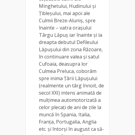
Minghetului, Hudinului și
Țibleșului, mai apoi ale
Culmii Breze-Aluniș, spre
înainte – vatra orașului
Târgu Lăpuș iar înainte și la
dreapta debutul Defileului
Lăpușului din zona Răzoare,
în continuare valea și satul
Cufoaia, deasupra lor
Culmea Preluca, coborâm
spre inima Țării Lăpușului
(realmente un târg înnoit, de
secol XXI) intens animată de
mulțimea automotorizată a
celor plecați de ani de zile la
muncă în Spania, Italia,
Franța, Portugalia, Anglia
etc. și întorși în august ca să-