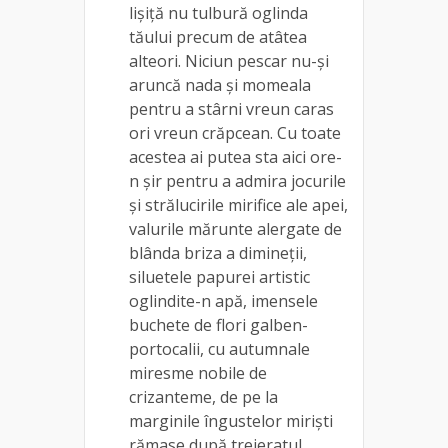
lișiță nu tulbură oglinda
tăului precum de atâtea
alteori. Niciun pescar nu-și
aruncă nada și momeala
pentru a stârni vreun caras
ori vreun crăpcean. Cu toate
acestea ai putea sta aici ore-
n șir pentru a admira jocurile
și strălucirile mirifice ale apei,
valurile mărunte alergate de
blânda briza a dimineții,
siluetele papurei artistic
oglindite-n apă, imensele
buchete de flori galben-
portocalii, cu autumnale
miresme nobile de
crizanteme, de pe la
marginile îngustelor miriști
rămase după treieratul