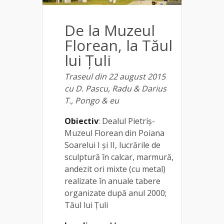
De la Muzeul
Florean, la Tăul
lui Țuli
Traseul din 22 august 2015
cu D. Pascu, Radu & Darius
T., Pongo & eu
Obiectiv
: Dealul Pietriș-
Muzeul Florean din Poiana
Soarelui I și II, lucrările de
sculptură în calcar, marmură,
andezit ori mixte (cu metal)
realizate în anuale tabere
organizate după anul 2000;
Tăul lui Țuli