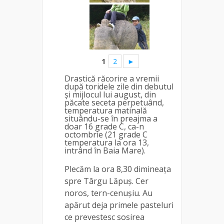
1
2
►
Drastică răcorire a vremii
după toridele zile din debutul
și mijlocul lui august, din
păcate seceta perpetuând,
temperatura matinală
situându-se în preajma a
doar 16 grade C, ca-n
octombrie (21 grade C
temperatura la ora 13,
intrând în Baia Mare).
Plecăm la ora 8,30 dimineața
spre Târgu Lăpuș. Cer
noros, tern-cenușiu. Au
apărut deja primele pasteluri
ce prevestesc sosirea