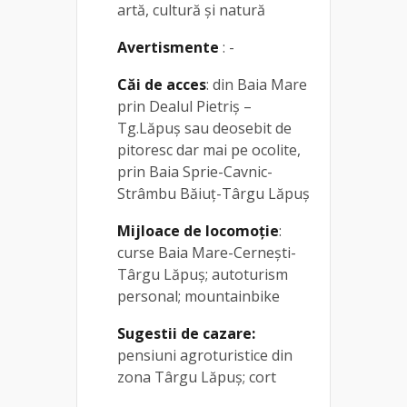
artă, cultură și natură
Avertismente
: -
Căi de acces
: din Baia Mare
prin Dealul Pietriș –
Tg.Lăpuș sau deosebit de
pitoresc dar mai pe ocolite,
prin Baia Sprie-Cavnic-
Strâmbu Băiuț-Târgu Lăpuș
Mijloace de locomoție
:
curse Baia Mare-Cernești-
Târgu Lăpuș; autoturism
personal; mountainbike
Sugestii de cazare:
pensiuni agroturistice din
zona Târgu Lăpuș; cort