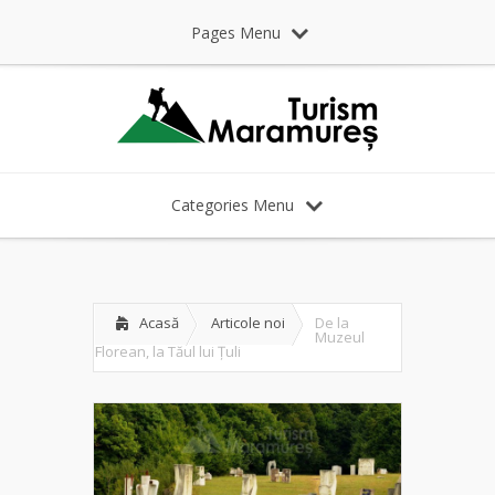
Pages Menu
Categories Menu
Acasă
Articole noi
De la
Muzeul
Florean, la Tăul lui Țuli