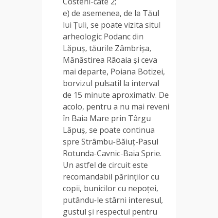
Costeni-câte 2;
e) de asemenea, de la Tăul
lui Țuli, se poate vizita situl
arheologic Podanc din
Lăpuș, tăurile Zâmbrișa,
Mănăstirea Râoaia și ceva
mai departe, Poiana Botizei,
borvizul pulsatil la interval
de 15 minute aproximativ. De
acolo, pentru a nu mai reveni
în Baia Mare prin Târgu
Lăpuș, se poate continua
spre Strâmbu-Băiuț-Pasul
Rotunda-Cavnic-Baia Sprie.
Un astfel de circuit este
recomandabil părinților cu
copii, bunicilor cu nepoței,
putându-le stârni interesul,
gustul și respectul pentru