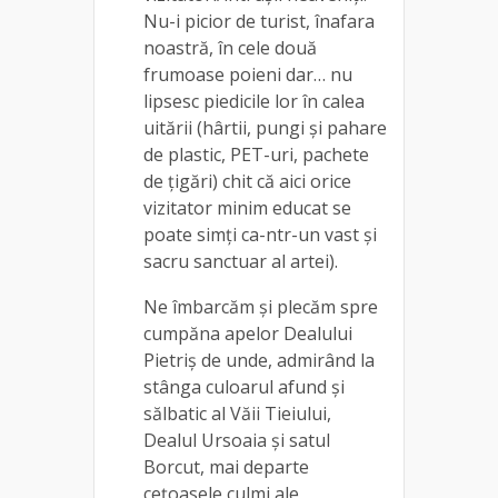
Nu-i picior de turist, înafara
noastră, în cele două
frumoase poieni dar… nu
lipsesc piedicile lor în calea
uitării (hârtii, pungi și pahare
de plastic, PET-uri, pachete
de țigări) chit că aici orice
vizitator minim educat se
poate simți ca-ntr-un vast și
sacru sanctuar al artei).
Ne îmbarcăm și plecăm spre
cumpăna apelor Dealului
Pietriș de unde, admirând la
stânga culoarul afund și
sălbatic al Văii Tieiului,
Dealul Ursoaia și satul
Borcut, mai departe
cețoasele culmi ale