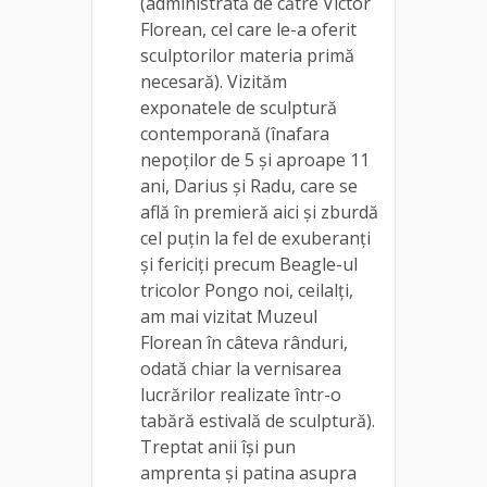
(administrată de către Victor
Florean, cel care le-a oferit
sculptorilor materia primă
necesară). Vizităm
exponatele de sculptură
contemporană (înafara
nepoților de 5 și aproape 11
ani, Darius și Radu, care se
află în premieră aici și zburdă
cel puțin la fel de exuberanți
și fericiți precum Beagle-ul
tricolor Pongo noi, ceilalți,
am mai vizitat Muzeul
Florean în câteva rânduri,
odată chiar la vernisarea
lucrărilor realizate într-o
tabără estivală de sculptură).
Treptat anii își pun
amprenta și patina asupra