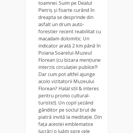
toamnei. Suim pe Dealul
Pietriș și foarte curând în
dreapta se desprinde din
asfalt un drum auto-
forestier recent reabilitat cu
macadam dolomitic. Un
indicator arată 2 km până în
Poiana Soarelui-Muzeul
Florean (cu bizara mențiune
interzis circulației publice?!
Dar cum pot altfel ajunge
acolo vizitatorii Muzeului
Florean? Halal stil & interes
pentru promo cultural-
turistic!). Un copil șezând
gânditor pe soclul brut de
piatră invită la meditație. Din
fața acestei emblematice
lucrări o luăm spre cele