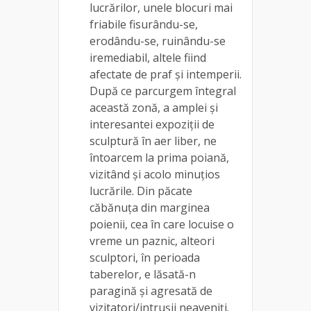
lucrărilor, unele blocuri mai
friabile fisurându-se,
erodându-se, ruinându-se
iremediabil, altele fiind
afectate de praf și intemperii.
După ce parcurgem întegral
această zonă, a amplei și
interesantei expoziții de
sculptură în aer liber, ne
întoarcem la prima poiană,
vizitând și acolo minuțios
lucrările. Din păcate
căbănuța din marginea
poienii, cea în care locuise o
vreme un paznic, alteori
sculptori, în perioada
taberelor, e lăsată-n
paragină și agresată de
vizitatori/intrușii neaveniți.