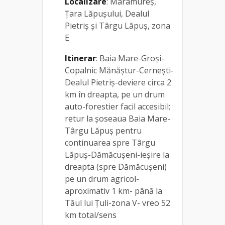
Localizare
: Maramureș,
Țara Lăpușului, Dealul
Pietriș și Târgu Lăpuș, zona
E
Itinerar
: Baia Mare-Groși-
Copalnic Mănăștur-Cernești-
Dealul Pietriș-deviere circa 2
km în dreapta, pe un drum
auto-forestier facil accesibil;
retur la șoseaua Baia Mare-
Târgu Lăpuș pentru
continuarea spre Târgu
Lăpuș-Dămăcușeni-ieșire la
dreapta (spre Dămăcușeni)
pe un drum agricol-
aproximativ 1 km- până la
Tăul lui Țuli-zona V- vreo 52
km total/sens