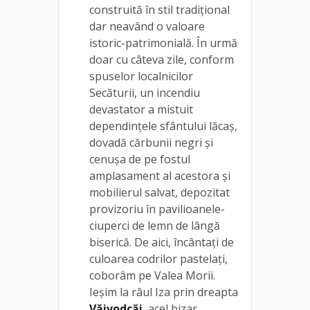
construită în stil tradițional
dar neavând o valoare
istoric-patrimonială. În urmă
doar cu câteva zile, conform
spuselor localnicilor
Secăturii, un incendiu
devastator a mistuit
dependințele sfântului lăcaș,
dovadă cărbunii negri și
cenușa de pe fostul
amplasament al acestora și
mobilierul salvat, depozitat
provizoriu în pavilioanele-
ciuperci de lemn de lângă
biserică. De aici, încântați de
culoarea codrilor pastelați,
coborâm pe Valea Morii.
Ieșim la râul Iza prin dreapta
Văivodcăi
, acel bizar