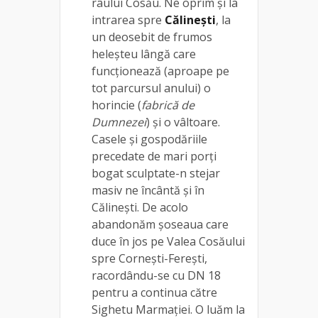
râului Cosău. Ne oprim și la
intrarea spre
Călinești
, la
un deosebit de frumos
heleșteu lângă care
funcționează (aproape pe
tot parcursul anului) o
horincie (
fabrică de
Dumnezei
) și o vâltoare.
Casele și gospodăriile
precedate de mari porți
bogat sculptate-n stejar
masiv ne încântă și în
Călinești. De acolo
abandonăm șoseaua care
duce în jos pe Valea Cosăului
spre Cornești-Ferești,
racordându-se cu DN 18
pentru a continua către
Sighetu Marmației. O luăm la