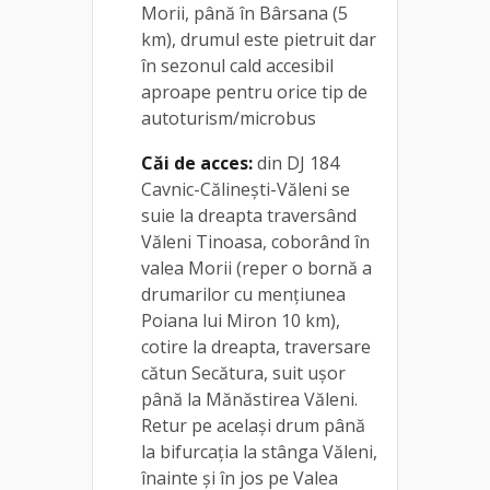
Morii, până în Bârsana (5
km), drumul este pietruit dar
în sezonul cald accesibil
aproape pentru orice tip de
autoturism/microbus
Căi de acces:
din DJ 184
Cavnic-Călinești-Văleni se
suie la dreapta traversând
Văleni Tinoasa, coborând în
valea Morii (reper o bornă a
drumarilor cu mențiunea
Poiana lui Miron 10 km),
cotire la dreapta, traversare
cătun Secătura, suit ușor
până la Mănăstirea Văleni.
Retur pe același drum până
la bifurcația la stânga Văleni,
înainte și în jos pe Valea