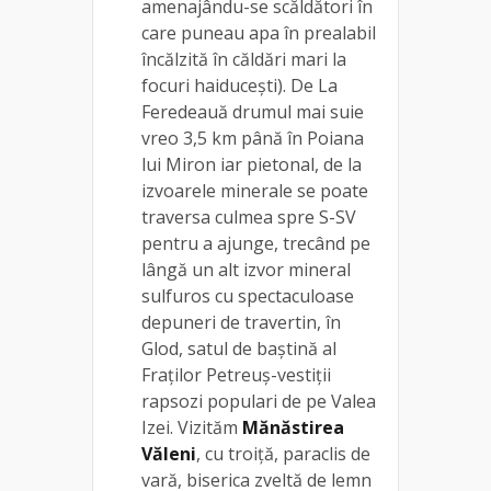
amenajându-se scăldători în
care puneau apa în prealabil
încălzită în căldări mari la
focuri haiducești). De La
Feredeauă drumul mai suie
vreo 3,5 km până în Poiana
lui Miron iar pietonal, de la
izvoarele minerale se poate
traversa culmea spre S-SV
pentru a ajunge, trecând pe
lângă un alt izvor mineral
sulfuros cu spectaculoase
depuneri de travertin, în
Glod, satul de baștină al
Fraților Petreuș-vestiții
rapsozi populari de pe Valea
Izei. Vizităm
Mănăstirea
Văleni
, cu troiță, paraclis de
vară, biserica zveltă de lemn