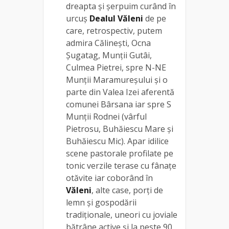
dreapta și șerpuim curând în
urcuș
Dealul Văleni
de pe
care, retrospectiv, putem
admira Călinești, Ocna
Șugatag, Munții Gutâi,
Culmea Pietrei, spre N-NE
Munții Maramureșului și o
parte din Valea Izei aferentă
comunei Bârsana iar spre S
Munții Rodnei (vârful
Pietrosu, Buhăiescu Mare și
Buhăiescu Mic). Apar idilice
scene pastorale profilate pe
tonic verzile terase cu fânațe
otăvite iar coborând în
Văleni
, alte case, porți de
lemn și gospodării
tradiționale, uneori cu joviale
bătrâne active și la peste 90