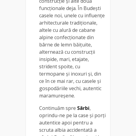
construcție și alte două
funcționale deja. În Budești
casele noi, unele cu influențe
arhitecturale tradiționale,
altele cu alură de cabane
alpine confecționate din
bârne de lemn băițuite,
alternează cu construcții
insipide, mari, etajate,
strident spoite, cu
termopane și inoxuri și, din
ce în ce mai rar, cu casele și
gospodăriile vechi, autentic
maramureșene.
Continuăm spre
Sârbi
,
oprindu-ne pe la case și porți
autentice apoi pentru a
scruta albia accidentată a