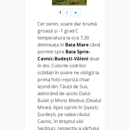
1
2
►
Cer senin, soare dar brumă
groasă și -1 grad C
temperatura la ora 7,30
dimineața în
Baia Mare
când
pornim spre
Baia Sprie-
Cavnic-Budești-Văleni
doar
în doi. Culorile codrilor
scăldați în soare ne obligă la
prima foto-repriză chiar
ieșind din Tăuții de Sus,
admirând de-acolo Dalul
Bulat și Mons Medius (Dealul
Minei). Apoi oprim în Șișești,
Șurdești, pe valea râului
Cavnic, în dreptul văii
Secături, respectiv a vârfului