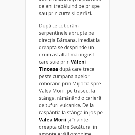
de ani trebăluind pe prispe
sau prin curte și ogrăzi.
După ce coborâm
serpentinele abrupte pe
direcția Bârsana, imediat la
dreapta se desprinde un
drum asfaltat mai îngust
care suie prin
Văleni
Tinoasa
după care trece
peste cumpăna apelor
coborând prin Mijlocia spre
Valea Morii, pe traseu, la
stânga, rămânând o carieră
de tufuri vulcanice. De la
răspântia la stânga în jos pe
Valea Morii
și înainte-
dreapta către Secătura, în
amontele văii omonime,