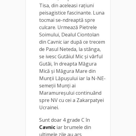
Tisa, din aceleasi rațiuni
peisagistice fascinante. Luna
tocmai se-ndreaptă spre
culcare. Urmează Pietrele
Soimului, Dealul Ciontolan
din Cavnic iar după ce trecem
de Pasul Neteda, la stânga,
se ivesc Gutâiul Mic și vârful
Gutâi, în dreapta Măgura
Mică și Măgura Mare din
Munții Lăpușului iar la N-NE-
semeții Munți ai
Maramureșului continuând
spre NV cu cei a Zakarpatyei
Ucrainei.
Sunt doar 4 grade C în
Cavnic
iar brumele din
ultimele zile au ars