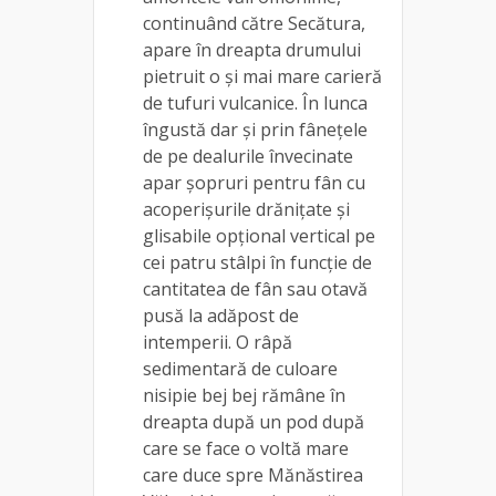
continuând către Secătura,
apare în dreapta drumului
pietruit o și mai mare carieră
de tufuri vulcanice. În lunca
îngustă dar și prin fânețele
de pe dealurile învecinate
apar șopruri pentru fân cu
acoperișurile drănițate și
glisabile opțional vertical pe
cei patru stâlpi în funcție de
cantitatea de fân sau otavă
pusă la adăpost de
intemperii. O râpă
sedimentară de culoare
nisipie bej bej rămâne în
dreapta după un pod după
care se face o voltă mare
care duce spre Mănăstirea