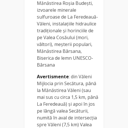
Mănăstirea Roșia Budești,
izvoarele minerale
sulfuroase de La Feredeauă-
Văleni, instalațiile hidraulice
tradiționale și horinciile de
pe Valea Cosăului (mori,
vâltori), meșterii populari,
Mănăstirea Bârsana,
Biserica de lemn UNESCO-
Bârsana
Avertismente
: din Văleni
Mijlocia prin Secătura, până
la Mănăstirea Văleni (sau
mai sus cu circa 1,5 km, până
La Feredeauă) și apoi în jos
pe lângă valea Secăturii,
numită în aval de intersecția
spre Văleni (7,5 km) Valea