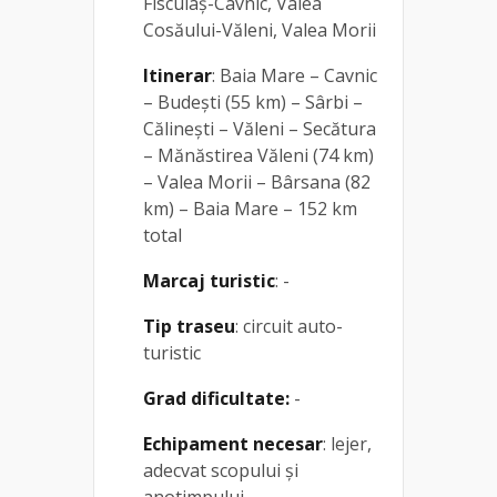
Fisculaș-Cavnic, Valea
Cosăului-Văleni, Valea Morii
Itinerar
: Baia Mare – Cavnic
– Budești (55 km) – Sârbi –
Călinești – Văleni – Secătura
– Mănăstirea Văleni (74 km)
– Valea Morii – Bârsana (82
km) – Baia Mare – 152 km
total
Marcaj turistic
: -
Tip traseu
: circuit auto-
turistic
Grad dificultate:
-
Echipament necesar
: lejer,
adecvat scopului și
anotimpului