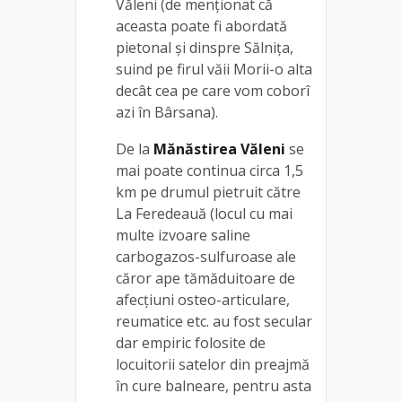
Văleni (de menționat că
aceasta poate fi abordată
pietonal și dinspre Sălnița,
suind pe firul văii Morii-o alta
decât cea pe care vom coborî
azi în Bârsana).
De la
Mănăstirea Văleni
se
mai poate continua circa 1,5
km pe drumul pietruit către
La Feredeauă (locul cu mai
multe izvoare saline
carbogazos-sulfuroase ale
căror ape tămăduitoare de
afecțiuni osteo-articulare,
reumatice etc. au fost secular
dar empiric folosite de
locuitorii satelor din preajmă
în cure balneare, pentru asta