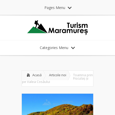
Pages Menu
Categories Menu
Acasă
Articole noi
Toamna prin
Fisculaș și
pe Valea Cosăului