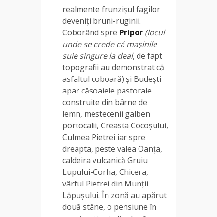
realmente frunzișul fagilor
deveniți bruni-ruginii.
Coborând spre
Pripor
(locul
unde se crede că mașinile
suie singure la deal
, de fapt
topografii au demonstrat că
asfaltul coboară) și Budești
apar căsoaiele pastorale
construite din bârne de
lemn, mestecenii galben
portocalii, Creasta Cocoșului,
Culmea Pietrei iar spre
dreapta, peste valea Oanța,
caldeira vulcanică Gruiu
Lupului-Corha, Chicera,
vârful Pietrei din Munții
Lăpușului. În zonă au apărut
două stâne, o pensiune în