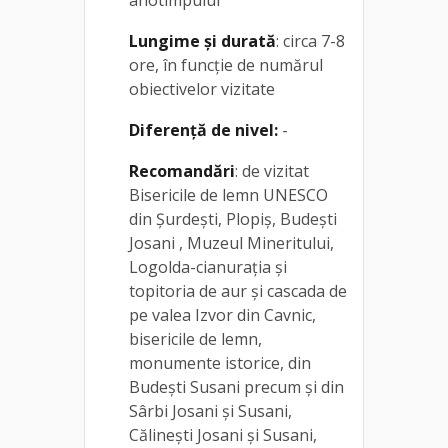
Lungime și durată
: circa 7-8
ore, în funcție de numărul
obiectivelor vizitate
Diferență de nivel:
-
Recomandări
: de vizitat
Bisericile de lemn UNESCO
din Șurdești, Plopiș, Budești
Josani , Muzeul Mineritului,
Logolda-cianurația și
topitoria de aur și cascada de
pe valea Izvor din Cavnic,
bisericile de lemn,
monumente istorice, din
Budești Susani precum și din
Sârbi Josani și Susani,
Călinești Josani și Susani,