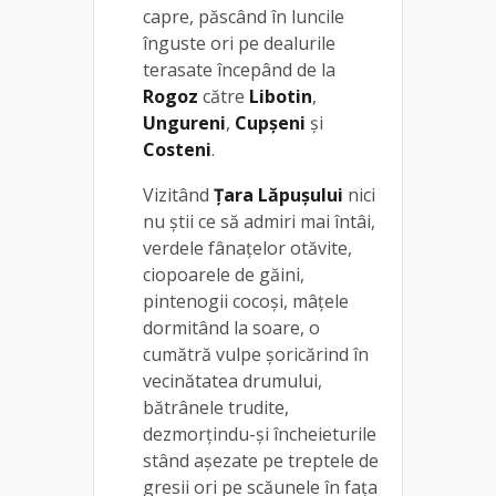
capre, păscând în luncile
înguste ori pe dealurile
terasate începând de la
Rogoz
către
Libotin
,
Ungureni
,
Cupşeni
şi
Costeni
.
Vizitând
Țara Lăpușului
nici
nu ştii ce să admiri mai întâi,
verdele fânaţelor otăvite,
ciopoarele de găini,
pintenogii cocoşi, mâţele
dormitând la soare, o
cumătră vulpe şoricărind în
vecinătatea drumului,
bătrânele trudite,
dezmorţindu-şi încheieturile
stând aşezate pe treptele de
gresii ori pe scăunele în fața