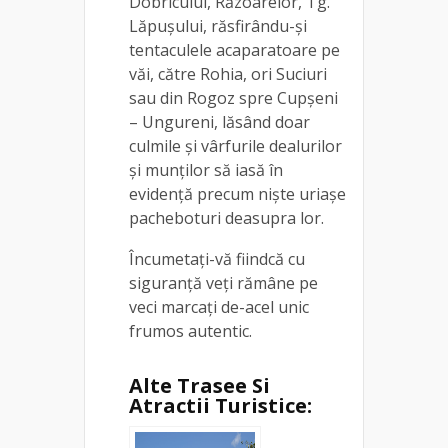
Dobricului, Răzoarelor, Tg.
Lăpuşului, răsfirându-şi
tentaculele acaparatoare pe
văi, către Rohia, ori Suciuri
sau din Rogoz spre Cupşeni
– Ungureni, lăsând doar
culmile şi vârfurile dealurilor
şi munţilor să iasă în
evidență precum nişte uriaşe
pacheboturi deasupra lor.
Încumetaţi-vă fiindcă cu
siguranţă veţi rămâne pe
veci marcaţi de-acel unic
frumos autentic.
Alte Trasee Si
Atractii Turistice: