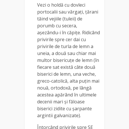
Vezi o holdă cu dovleci
portocalii sau vărgaţi, ţărani
tăind vejiile (tuleii) de
porumb cu secera,
aşezându-i în căpiţe. Ridicând
privirile spre cer dai cu
privirile de turla de lemn a
uneia, a două sau chiar mai
multor bisericuţe de lemn (în
fiecare sat există câte două
biserici de lemn, una veche,
greco-catolică, alta puţin mai
nouă, ortodoxă, pe lângă
acestea apărând în ultimele
decenii mari și făloase
biserici zidite cu şarpante
argintii galvanizate).
Întorcând privirile spre SE