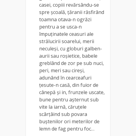
casei, copiii revărsându-se
spre şcoală, ţăranii răsfirând
toamna otava-n ogrăzi
pentru a se usca-n
împuţinatele ceasuri ale
strălucirii soarelui, merii
neculeşi, cu globuri galben-
aurii sau roşietice, babele
greblând de zor pe sub nuci,
peri, meri sau cireşi,
adunând în cearceafuri
ţesute-n casă, din fuior de
cânepă şi in, frunzele uscate,
bune pentru aşternut sub
vite la iarnă, căruţele
scârţâind sub povara
buştenilor ori meterilor de
lemn de fag pentru foc…