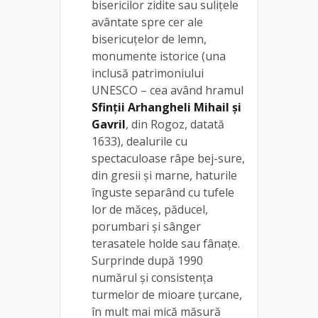
bisericilor zidite sau suliţele
avântate spre cer ale
bisericuţelor de lemn,
monumente istorice (una
inclusă patrimoniului
UNESCO – cea având hramul
Sfinții Arhangheli Mihail şi
Gavril
, din Rogoz, datată
1633), dealurile cu
spectaculoase râpe bej-sure,
din gresii şi marne, haturile
înguste separând cu tufele
lor de măceş, păducel,
porumbari și sânger
terasatele holde sau fânaţe.
Surprinde după 1990
numărul şi consistenţa
turmelor de mioare ţurcane,
în mult mai mică măsură