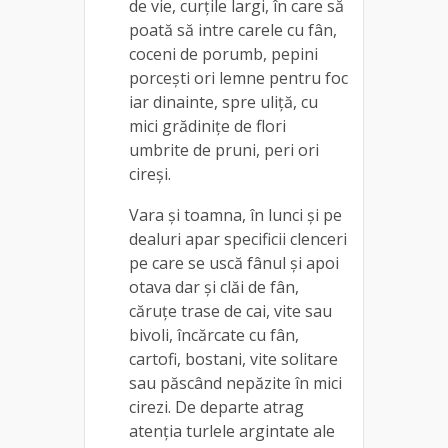
de vie, curţile largi, în care să
poată să intre carele cu fân,
coceni de porumb, pepini
porceşti ori lemne pentru foc
iar dinainte, spre uliţă, cu
mici grădiniţe de flori
umbrite de pruni, peri ori
cireşi.
Vara și toamna, în lunci și pe
dealuri apar specificii clenceri
pe care se uscă fânul și apoi
otava dar și clăi de fân,
căruțe trase de cai, vite sau
bivoli, încărcate cu fân,
cartofi, bostani, vite solitare
sau păscând nepăzite în mici
cirezi. De departe atrag
atenţia turlele argintate ale