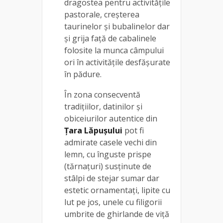
dragostea pentru activităţile
pastorale, creşterea
taurinelor şi bubalinelor dar
şi grija faţă de cabalinele
folosite la munca câmpului
ori în activităţile desfăşurate
în pădure.
În zona consecventă
tradițiilor, datinilor și
obiceiurilor autentice din
Țara Lăpușului
pot fi
admirate casele vechi din
lemn, cu înguste prispe
(tărnațuri) susţinute de
stâlpi de stejar sumar dar
estetic ornamentaţi, lipite cu
lut pe jos, unele cu filigorii
umbrite de ghirlande de viţă