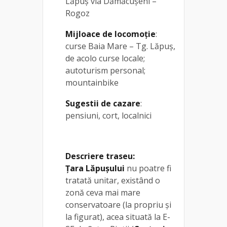
Lăpuș via Dămăcușeni –
Rogoz
Mijloace de locomoție
:
curse Baia Mare – Tg. Lăpuș,
de acolo curse locale;
autoturism personal;
mountainbike
Sugestii de cazare
:
pensiuni, cort, localnici
Descriere traseu:
Ţara Lăpuşului
nu poatre fi
tratată unitar, existând o
zonă ceva mai mare
conservatoare (la propriu şi
la figurat), acea situată la E-