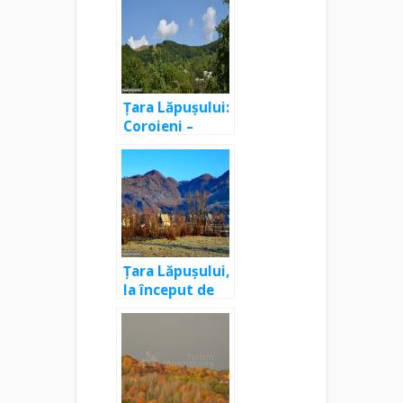
Țara Lăpușului:
Coroieni –
Drăghia –
Dealul Mare
Țara Lăpușului,
la început de
iarnă