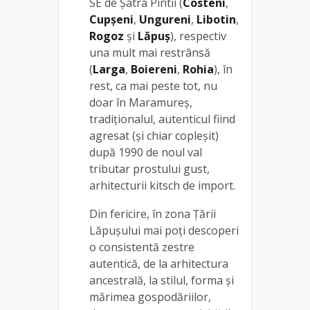
SE de Şatra Pintii (
Costeni
,
Cupşeni
,
Ungureni
,
Libotin
,
Rogoz
şi
Lăpuş
), respectiv
una mult mai restrânsă
(
Larga
,
Boiereni
,
Rohia
), în
rest, ca mai peste tot, nu
doar în Maramureş,
tradiţionalul, autenticul fiind
agresat (şi chiar copleşit)
după 1990 de noul val
tributar prostului gust,
arhitecturii kitsch de import.
Din fericire, în zona Ţării
Lăpuşului mai poţi descoperi
o consistentă zestre
autentică, de la arhitectura
ancestrală, la stilul, forma şi
mărimea gospodăriilor,