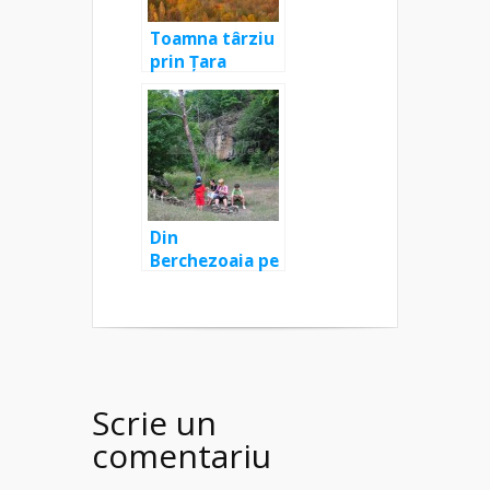
Toamna târziu
prin Țara
Lăpușului
Din
Berchezoaia pe
râul Lăpuș în
jos, la Biserica
Vacilor
Scrie un
comentariu