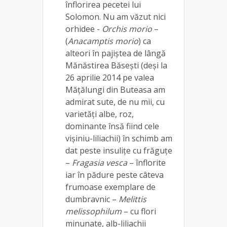
înflorirea pecetei lui
Solomon. Nu am văzut nici
orhidee -
Orchis morio
–
(
Anacamptis morio
) ca
alteori în pajiștea de lângă
Mănăstirea Băsești (deși la
26 aprilie 2014 pe valea
Mățălungi din Buteasa am
admirat sute, de nu mii, cu
varietăți albe, roz,
dominante însă fiind cele
vișiniu-liliachii) în schimb am
dat peste insulițe cu frăguțe
–
Fragasia vesca
– înflorite
iar în pădure peste câteva
frumoase exemplare de
dumbravnic –
Melittis
melissophilum
– cu flori
minunate, alb-liliachii