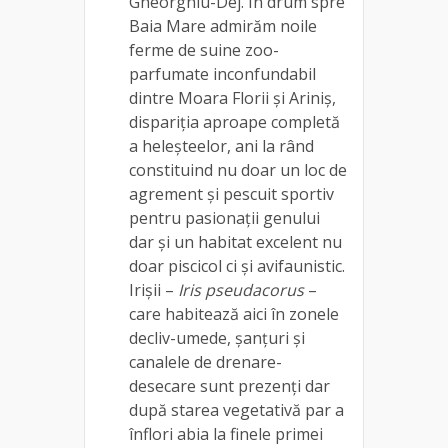
Gheorghiu-Dej. În drum spre
Baia Mare admirăm noile
ferme de suine zoo-
parfumate inconfundabil
dintre Moara Florii și Ariniș,
dispariția aproape completă
a heleșteelor, ani la rând
constituind nu doar un loc de
agrement și pescuit sportiv
pentru pasionații genului
dar și un habitat excelent nu
doar piscicol ci și avifaunistic.
Irișii –
Iris pseudacorus
–
care habitează aici în zonele
decliv-umede, șanțuri și
canalele de drenare-
desecare sunt prezenți dar
după starea vegetativă par a
înflori abia la finele primei