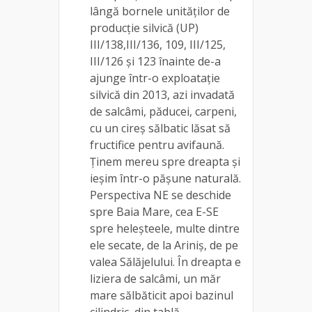
lângă bornele unităților de
producție silvică (UP)
III/138,III/136, 109, III/125,
III/126 și 123 înainte de-a
ajunge într-o exploatație
silvică din 2013, azi invadată
de salcâmi, păducei, carpeni,
cu un cireș sălbatic lăsat să
fructifice pentru avifaună.
Ținem mereu spre dreapta și
ieșim într-o pășune naturală.
Perspectiva NE se deschide
spre Baia Mare, cea E-SE
spre heleșteele, multe dintre
ele secate, de la Ariniș, de pe
valea Sălăjelului. În dreapta e
liziera de salcâmi, un măr
mare sălbăticit apoi bazinul
cilindric, din tablă