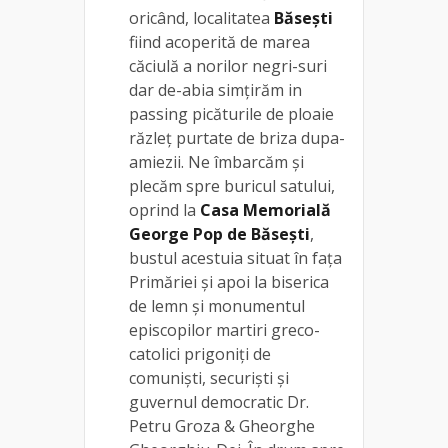
oricând, localitatea
Băsești
fiind acoperită de marea
căciulă a norilor negri-suri
dar de-abia simțirăm in
passing picăturile de ploaie
răzleț purtate de briza dupa-
amiezii. Ne îmbarcăm și
plecăm spre buricul satului,
oprind la
Casa Memorială
George Pop de Băsești
,
bustul acestuia situat în fața
Primăriei și apoi la biserica
de lemn și monumentul
episcopilor martiri greco-
catolici prigoniți de
comuniști, securiști și
guvernul democratic Dr.
Petru Groza & Gheorghe