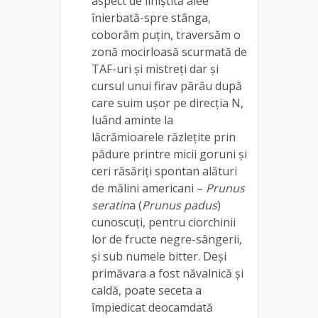
aspect de liniștită alee
înierbată-spre stânga,
coborâm puțin, traversăm o
zonă mocirloasă scurmată de
TAF-uri și mistreți dar și
cursul unui firav pârâu după
care suim ușor pe direcția N,
luând aminte la
lăcrămioarele răzlețite prin
pădure printre micii goruni și
ceri răsăriți spontan alături
de mălini americani –
Prunus
seratin
a (
Prunus padus
)
cunoscuți, pentru ciorchinii
lor de fructe negre-sângerii,
și sub numele bitter. Deși
primăvara a fost năvalnică și
caldă, poate seceta a
împiedicat deocamdată