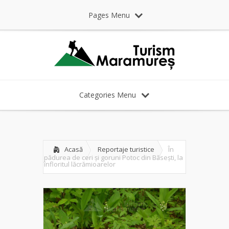
Pages Menu
Categories Menu
Acasă
Reportaje turistice
În
pădurea de ceri și goruni Potoc din Băsești, la
înfloritul lăcrămioarelor