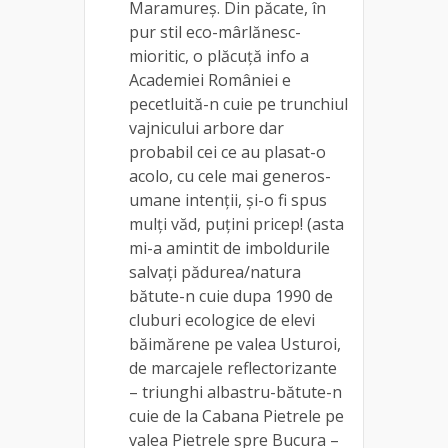
Maramureș. Din păcate, în
pur stil eco-mârlănesc-
mioritic, o plăcuță info a
Academiei României e
pecetluită-n cuie pe trunchiul
vajnicului arbore dar
probabil cei ce au plasat-o
acolo, cu cele mai generos-
umane intenții, și-o fi spus
mulți văd, puțini pricep! (asta
mi-a amintit de imboldurile
salvați pădurea/natura
bătute-n cuie dupa 1990 de
cluburi ecologice de elevi
băimărene pe valea Usturoi,
de marcajele reflectorizante
– triunghi albastru-bătute-n
cuie de la Cabana Pietrele pe
valea Pietrele spre Bucura –