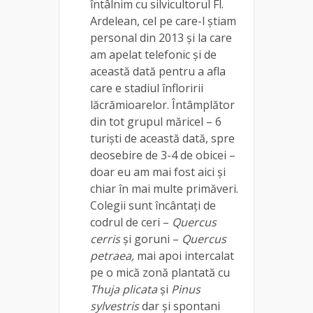
întâlnim cu silvicultorul Fl.
Ardelean, cel pe care-l știam
personal din 2013 și la care
am apelat telefonic și de
această dată pentru a afla
care e stadiul înfloririi
lăcrămioarelor. Întâmplător
din tot grupul măricel – 6
turiști de această dată, spre
deosebire de 3-4 de obicei –
doar eu am mai fost aici și
chiar în mai multe primăveri.
Colegii sunt încântați de
codrul de ceri –
Quercus
cerris
și goruni –
Quercus
petraea,
mai apoi intercalat
pe o mică zonă plantată cu
Thuja plicata
și
Pinus
sylvestris
dar și spontani