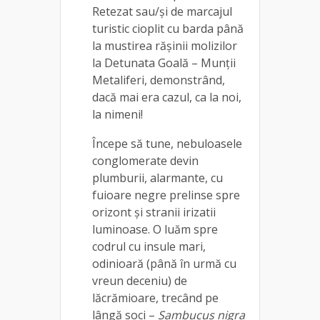
Retezat sau/și de marcajul
turistic cioplit cu barda până
la mustirea rășinii molizilor
la Detunata Goală – Munții
Metaliferi, demonstrând,
dacă mai era cazul, ca la noi,
la nimeni!
Începe să tune, nebuloasele
conglomerate devin
plumburii, alarmante, cu
fuioare negre prelinse spre
orizont și stranii irizatii
luminoase. O luăm spre
codrul cu insule mari,
odinioară (până în urmă cu
vreun deceniu) de
lăcrămioare, trecând pe
lângă soci –
Sambucus nigra