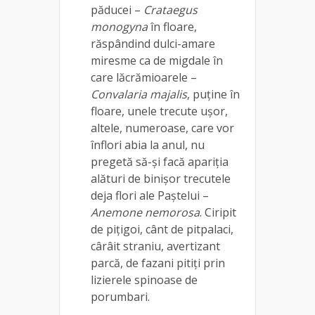
păducei –
Crataegus
monogyna
în floare,
răspândind dulci-amare
miresme ca de migdale în
care lăcrămioarele –
Convalaria majalis
, puține în
floare, unele trecute ușor,
altele, numeroase, care vor
înflori abia la anul, nu
pregetă să-și facă apariția
alături de binișor trecutele
deja flori ale Paștelui –
Anemone nemorosa
. Ciripit
de pițigoi, cânt de pitpalaci,
cârâit straniu, avertizant
parcă, de fazani pitiți prin
lizierele spinoase de
porumbari.