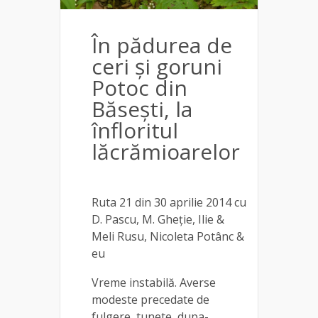
În pădurea de
ceri și goruni
Potoc din
Băsești, la
înfloritul
lăcrămioarelor
Ruta 21 din 30 aprilie 2014 cu
D. Pascu, M. Gheție, Ilie &
Meli Rusu, Nicoleta Potânc &
eu
Vreme instabilă. Averse
modeste precedate de
fulgere, tunete, dupa-