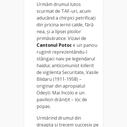
Urmăm drumul lutos
scurmat de TAF-uri, acum
aducând a chirpici petrificați
din pricina iernii calde, fără
nea, și a lipsei ploilor
primăvăratice. Vizavi de
Cantonul Potoc
e un panou
ruginit reprezentându-l
stângaci naiv pe legendarul
haiduc anticomunist killerit
de vigilenta Securitate, Vasile
Blidaru (1911-1958) –
originar din apropiatul
Odești. Mai încolo e un
pavilion drănițit – loc de
popas.
Urmărind drumul din
dreapta și trecem succesiv pe