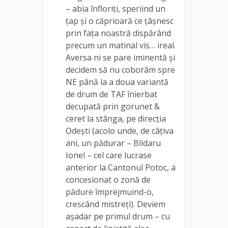
– abia înfloriți, speriind un
țap și o căprioară ce țâșnesc
prin fața noastră dispărând
precum un matinal vis… ireal.
Aversa ni se pare iminentă și
decidem să nu coborâm spre
NE până la a doua variantă
de drum de TAF înierbat
decupată prin gorunet &
ceret la stânga, pe direcția
Odești (acolo unde, de câțiva
ani, un pădurar – Blidaru
Ionel – cel care lucrase
anterior la Cantonul Potoc, a
concesionat o zonă de
pădure împrejmuind-o,
crescând mistreți). Deviem
așadar pe primul drum – cu