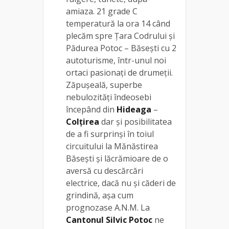
amiaza. 21 grade C
temperatură la ora 14 când
plecăm spre Țara Codrului și
Pădurea Potoc – Băsești cu 2
autoturisme, într-unul noi
ortaci pasionați de drumeții.
Zăpușeală, superbe
nebulozități îndeosebi
începând din
Hideaga
–
Colțirea
dar și posibilitatea
de a fi surprinși în toiul
circuitului la Mănăstirea
Băsești și lăcrămioare de o
aversă cu descărcări
electrice, dacă nu și căderi de
grindină, așa cum
prognozase A.N.M. La
Cantonul Silvic Potoc
ne