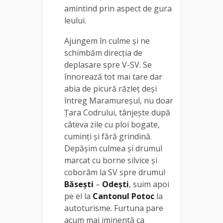
amintind prin aspect de gura
leului.
Ajungem în culme și ne
schimbăm direcția de
deplasare spre V-SV. Se
înnorează tot mai tare dar
abia de picură răzleț deși
întreg Maramureșul, nu doar
Țara Codrului, tânjește după
câteva zile cu ploi bogate,
cuminți și fără grindină.
Depășim culmea și drumul
marcat cu borne silvice și
coborâm la SV spre drumul
Băsești
–
Odești
, suim apoi
pe el la
Cantonul
Potoc
la
autoturisme. Furtuna pare
acum mai iminentă ca