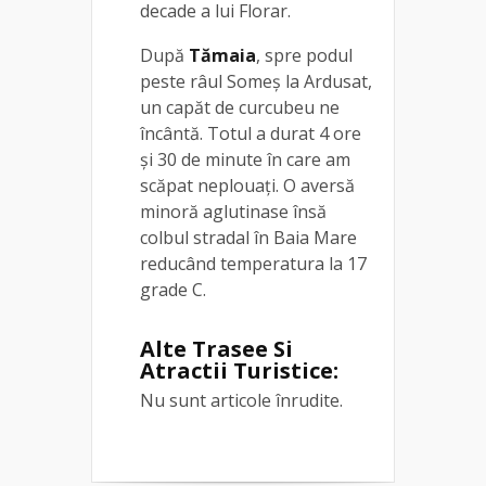
decade a lui Florar.
După
Tămaia
, spre podul
peste râul Someș la Ardusat,
un capăt de curcubeu ne
încântă. Totul a durat 4 ore
și 30 de minute în care am
scăpat neplouați. O aversă
minoră aglutinase însă
colbul stradal în Baia Mare
reducând temperatura la 17
grade C.
Alte Trasee Si
Atractii Turistice:
Nu sunt articole înrudite.