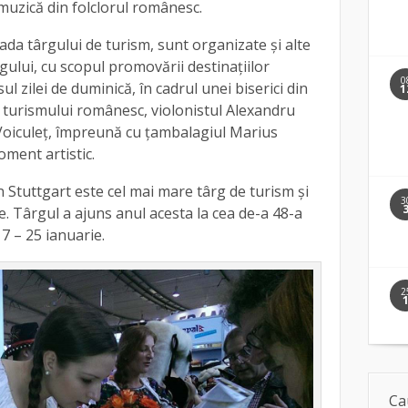
 muzică din folclorul românesc.
ada târgului de turism, sunt organizate și alte
gului, cu scopul promovării destinațiilor
0
ul zilei de duminică, în cadrul unei biserici din
1
 turismului românesc, violonistul Alexandru
Voiculeț, împreună cu țambalagiul Marius
ment artistic.
 Stuttgart este cel mai mare târg de turism și
3
me. Târgul a ajuns anul acesta la cea de-a 48-a
17 – 25 ianuarie.
2
Ca