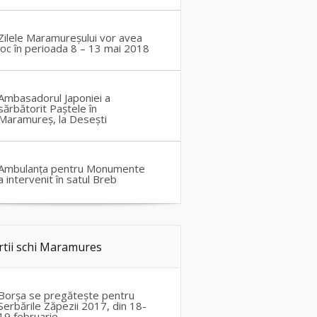
Zilele Maramureșului vor avea
loc în perioada 8 – 13 mai 2018
Ambasadorul Japoniei a
sărbătorit Paștele în
Maramureș, la Desești
Ambulanța pentru Monumente
a intervenit în satul Breb
rtii schi Maramures
Borșa se pregătește pentru
Serbările Zăpezii 2017, din 18-
19 februarie