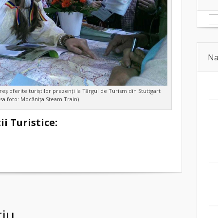
Na
ș oferite turiștilor prezenți la Târgul de Turism din Stuttgart
rsa foto: Mocănița Steam Train)
ii Turistice:
iu