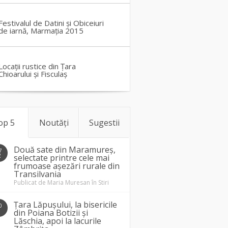
Festivalul de Datini și Obiceiuri
de iarnă, Marmația 2015
Locații rustice din Țara
Chioarului și Fisculaș
op 5
Noutăți
Sugestii
Două sate din Maramureș,
7
2
selectate printre cele mai
frumoase așezări rurale din
Transilvania
Publicat de
Maria Muresan
în
Stiri
Țara Lăpușului, la bisericile
0
1
din Poiana Botizii și
Lăschia, apoi la lacurile