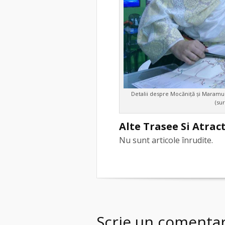
Detalii despre Mocăniță și Maramure
(su
Alte Trasee Si Atract
Nu sunt articole înrudite.
Scrie un comentar