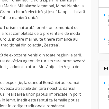
smului românesc, Ovidiu Lipan Țăndărică și
cu Marius Mihalache la țambal, Mihai Neniță la
 Gram – chitară electrică și Josef Kappl – chitară
 într-o manieră unică.
u Turism mai arată, printr-un comunicat de
i a fost completată de o prezentare de modă
 Țuroiu, în care mai multe tinere românce au
radițional din colecția „Zestrea”.
 de expozanți veniți din toate regiunile țării.
at de câțiva agenți de turism care promovează
iind și administratorii Mocăniței din Vișeu de
Re
 de expoziție, la standul României au loc mai
vează atracțiile din țara noastră: dansul
ouă, realizarea unor păpuși îmbrăcate în port
 în lemn. Inedit este faptul că femeile pot să
letit în codițe tradiționale românești.