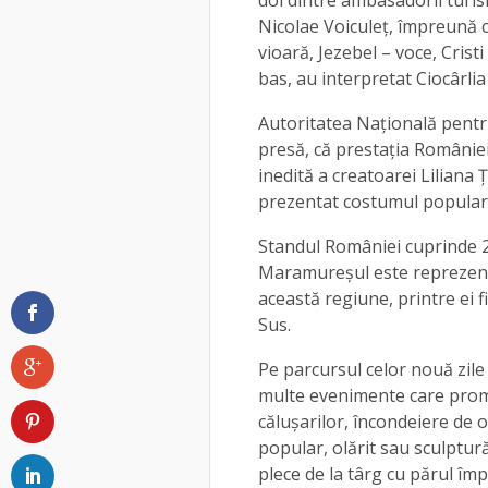
doi dintre ambasadorii turi
Nicolae Voiculeț, împreună 
vioară, Jezebel – voce, Cristi
bas, au interpretat Ciocârlia
Autoritatea Națională pentr
presă, că prestația Românie
inedită a creatoarei Liliana
prezentat costumul popular t
Standul României cuprinde 20
Maramureșul este reprezent
această regiune, printre ei f
Sus.
Pe parcursul celor nouă zile
multe evenimente care promo
călușarilor, încondeiere de 
popular, olărit sau sculptură
plece de la târg cu părul împ