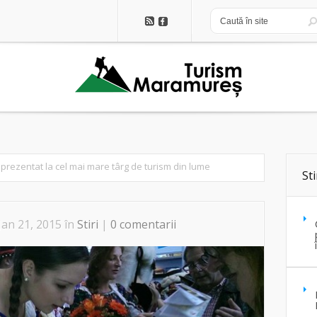
rezentat la cel mai mare târg de turism din lume
Sti
Jan 21, 2015 în
Stiri
|
0 comentarii