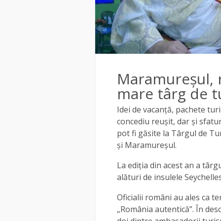
Maramureșul, r
mare târg de t
Idei de vacanță, pachete tur
concediu reușit, dar și sfatur
pot fi găsite la Târgul de T
și Maramureșul.
La ediția din acest an a târ
alături de insulele Seychelle
Oficialii români au ales ca 
„România autentică”. În desc