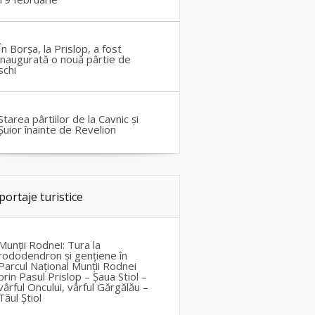
În Borșa, la Prislop, a fost
inaugurată o nouă pârtie de
schi
Starea pârtiilor de la Cavnic și
Șuior înainte de Revelion
portaje turistice
Munții Rodnei: Tura la
rododendron și gențiene în
Parcul Național Munții Rodnei
prin Pasul Prislop – Șaua Stiol –
vârful Oncului, vârful Gărgălău –
Tăul Știol