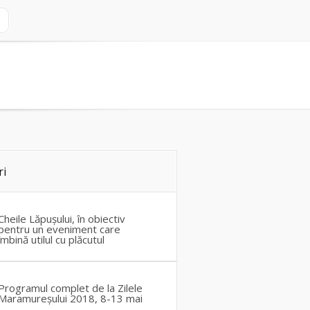
ri
Cheile Lăpușului, în obiectiv
pentru un eveniment care
îmbină utilul cu plăcutul
Programul complet de la Zilele
Maramureșului 2018, 8-13 mai