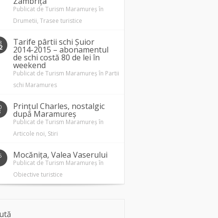
Zâmbrița
Publicat de
Turism Maramureș
în
Drumetii
,
Trasee turistice
Tarife pârtii schi Șuior
8
2
2014-2015 – abonamentul
de schi costă 80 de lei în
weekend
Publicat de
Turism Maramureș
în
Partii
schi Maramures
Prințul Charles, nostalgic
0
3
după Maramureș
Publicat de
Turism Maramureș
în
Articole noi
,
Stiri
Mocănița, Valea Vaserului
5
1
Publicat de
Turism Maramureș
în
Obiective turistice
ută