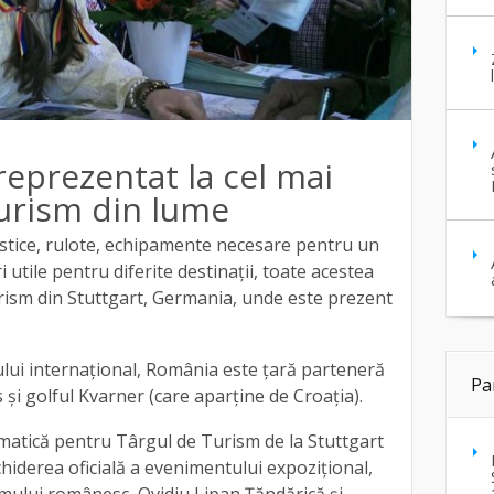
eprezentat la cel mai
urism din lume
istice, rulote, echipamente necesare pentru un
i utile pentru diferite destinații, toate acestea
urism din Stuttgart, Germania, unde este prezent
gului internațional, România este țară parteneră
Pa
s și golful Kvarner (care aparține de Croația).
tematică pentru Târgul de Turism de la Stuttgart
hiderea oficială a evenimentului expozițional,