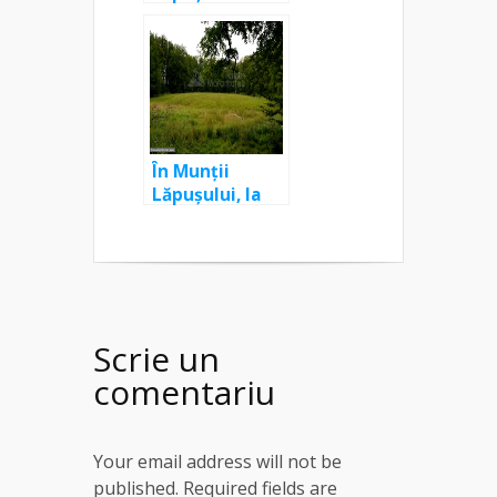
(Preluca
Veche): La Casa
Pintii
În Munții
Lăpușului, la
Făgădău Pintii
și turbăria Tăul
Negru
Scrie un
comentariu
Your email address will not be
published. Required fields are