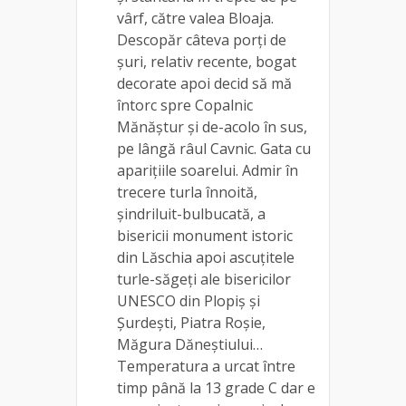
vârf, către valea Bloaja.
Descopăr câteva porți de
șuri, relativ recente, bogat
decorate apoi decid să mă
întorc spre Copalnic
Mănăștur și de-acolo în sus,
pe lângă râul Cavnic. Gata cu
aparițiile soarelui. Admir în
trecere turla înnoită,
șindriluit-bulbucată, a
bisericii monument istoric
din Lăschia apoi ascuțitele
turle-săgeți ale bisericilor
UNESCO din Plopiș și
Șurdești, Piatra Roșie,
Măgura Dăneștiului…
Temperatura a urcat între
timp până la 13 grade C dar e