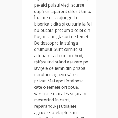
pe-aici pulsul vieții scurse
după un aparent diferit timp.
Înainte de-a ajunge la
biserica zidită și cu turla la fel
bulbucată precum a celei din
Rușor, aud glasuri de femei.
De descopră la stânga
drumului. Sunt cernite și
adunate ca la un prohod,
tăifăsuind stând așezate pe
lavițele de lemn din prispa
micului magazin sătesc
privat. Mai apoi întâlnesc
câte o femeie ori două,
vârstnice mai ales și țărani
meșterind în curți,
reparându-și utilajele
agricole, atelajele sau