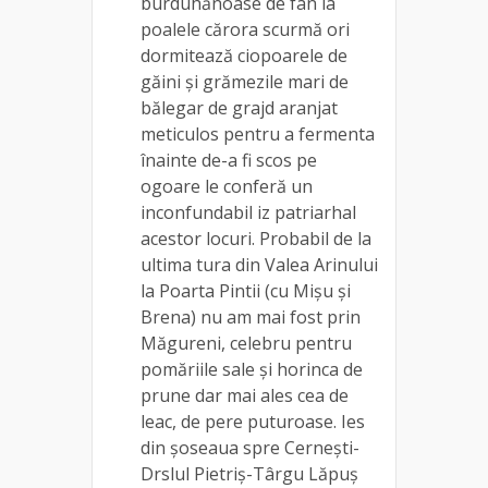
burduhănoase de fân la
poalele cărora scurmă ori
dormitează ciopoarele de
găini și grămezile mari de
bălegar de grajd aranjat
meticulos pentru a fermenta
înainte de-a fi scos pe
ogoare le conferă un
inconfundabil iz patriarhal
acestor locuri. Probabil de la
ultima tura din Valea Arinului
la Poarta Pintii (cu Mișu și
Brena) nu am mai fost prin
Măgureni, celebru pentru
pomăriile sale și horinca de
prune dar mai ales cea de
leac, de pere puturoase. Ies
din șoseaua spre Cernești-
Drslul Pietriș-Târgu Lăpuș