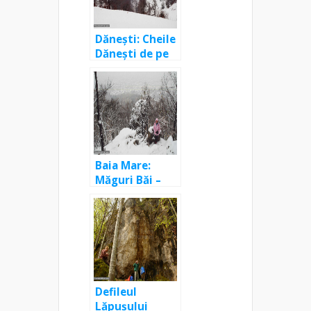
Dănești: Cheile
Dănești de pe
valea Izvorul
Bulzului
Baia Mare:
Măguri Băi –
Piatra Virgină
Defileul
Lăpușului