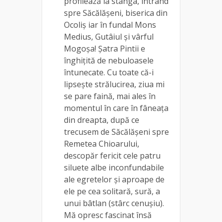
profilează la stânga, intrând
spre Săcălășeni, biserica din
Ocoliș iar în fundal Mons
Medius, Gutâiul și vârful
Mogoșa! Șatra Pintii e
înghițită de nebuloasele
întunecate. Cu toate că-i
lipsește strălucirea, ziua mi
se pare faină, mai ales în
momentul în care în fâneața
din dreapta, după ce
trecusem de Săcălășeni spre
Remetea Chioarului,
descopăr fericit cele patru
siluete albe inconfundabile
ale egretelor și aproape de
ele pe cea solitară, sură, a
unui bâtlan (stârc cenușiu).
Mă opresc fascinat însă