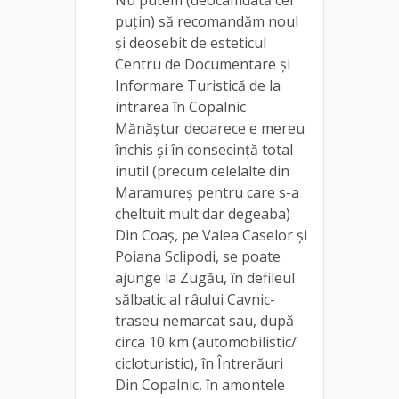
puțin) să recomandăm noul
și deosebit de esteticul
Centru de Documentare și
Informare Turistică de la
intrarea în Copalnic
Mănăștur deoarece e mereu
închis și în consecință total
inutil (precum celelalte din
Maramureș pentru care s-a
cheltuit mult dar degeaba)
Din Coaș, pe Valea Caselor și
Poiana Sclipodi, se poate
ajunge la Zugău, în defileul
sălbatic al râului Cavnic-
traseu nemarcat sau, după
circa 10 km (automobilistic/
cicloturistic), în Întrerăuri
Din Copalnic, în amontele