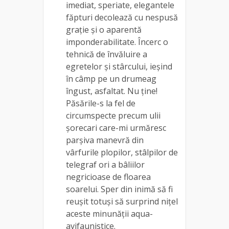
imediat, speriate, elegantele
făpturi decolează cu nespusă
grație și o aparentă
imponderabilitate. Încerc o
tehnică de învăluire a
egretelor și stârcului, ieșind
în câmp pe un drumeag
îngust, asfaltat. Nu ține!
Păsările-s la fel de
circumspecte precum ulii
șorecari care-mi urmăresc
parșiva manevră din
vârfurile plopilor, stâlpilor de
telegraf ori a bâliilor
negricioase de floarea
soarelui. Sper din inimă să fi
reușit totuși să surprind nițel
aceste minunății aqua-
avifaunistice.