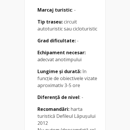
Marcaj turistic
: -
Tip traseu:
circuit
autoturistic sau cicloturistic
Grad dificultate:
-
Echipament necesar:
adecvat anotimpului
Lungime și durată:
în
funcție de obiectivele vizate
aproximativ 3-5 ore
Diferență de nivel
: -
Recomandări:
harta
turistică Defileul Lăpușului
2012
Nu putem (deocamdată cel