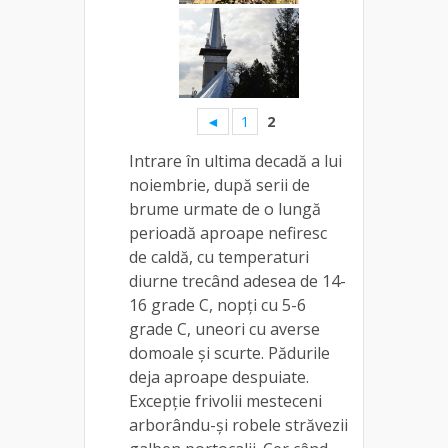
◄
1
2
Intrare în ultima decadă a lui
noiembrie, după serii de
brume urmate de o lungă
perioadă aproape nefiresc
de caldă, cu temperaturi
diurne trecând adesea de 14-
16 grade C, nopți cu 5-6
grade C, uneori cu averse
domoale și scurte. Pădurile
deja aproape despuiate.
Excepție frivolii mesteceni
arborându-și robele străvezii