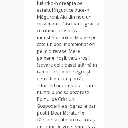
luând-o-n dreapta pe
asfaltul îngust ce duce-n
Măgureni. Aici din nou un
ceva mereu fascinant, grafica
cu ritmica plastică a
îngustelor holde dispuse pe
câte un deal mamelonat ori
pe mici terase. Mere
galbene, roșii, verzi-roșii
(șovare delicioase) atârnă în
ramurile subțiri, negre și
dens dantelate parcă,
aducând unor globuri natur
numai bune să decoreze
Pomul de Crăciun.
Gospodăriile și ogrăzile par
pustii. Doar lătraturile
câinilor și câte un tractoraș
ogorând de zor semnalează