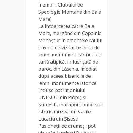
membrii Clubului de
Speologie Montana din Baia
Mare)
La întoarcerea către Baia
Mare, mergând din Copalnic
Mănăștur în amontele râului
Cavnic, de vizitat biserica de
lemn, monument istoric cu o
turlă atipică, influențată de
baroc, din Lăschia, imediat
după aceea bisericile de
lemn, monumente istorice
incluse patrimoniului
UNESCO, din Plopiș și
Șurdești, mai apoi Complexul
istoric-muzeal dr. Vasile
Lucaciu din Șișești
Pasionații de drumeții pot
vizita în Șurdești Bulbucul