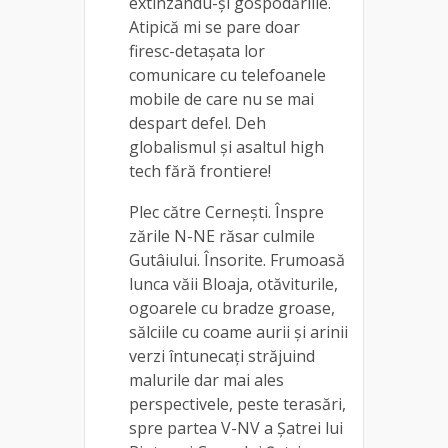
extinzându-și gospodăriile.
Atipică mi se pare doar
firesc-detașata lor
comunicare cu telefoanele
mobile de care nu se mai
despart defel. Deh
globalismul și asaltul high
tech fără frontiere!
Plec către Cernești. Înspre
zările N-NE răsar culmile
Gutâiului. Însorite. Frumoasă
lunca văii Bloaja, otăviturile,
ogoarele cu bradze groase,
sălciile cu coame aurii și arinii
verzi întunecați străjuind
malurile dar mai ales
perspectivele, peste terasări,
spre partea V-NV a Șatrei lui