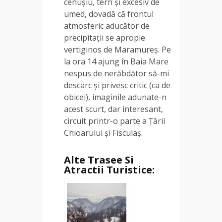
cenușiu, tern și excesiv de
umed, dovadă că frontul
atmosferic aducător de
precipitații se apropie
vertiginos de Maramureș. Pe
la ora 14 ajung în Baia Mare
nespus de nerăbdător să-mi
descarc și privesc critic (ca de
obicei), imaginile adunate-n
acest scurt, dar interesant,
circuit printr-o parte a Țării
Chioarului și Fisculaș.
Alte Trasee Si
Atractii Turistice: