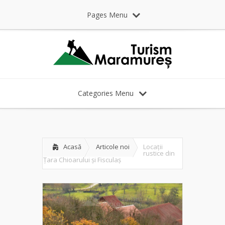
Pages Menu
Categories Menu
Acasă
Articole noi
Locații
rustice din
Țara Chioarului și Fisculaș