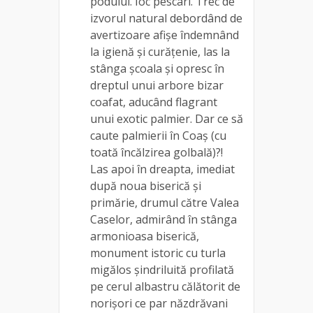
podului. Ioc pescari. Trec de
izvorul natural debordând de
avertizoare afișe îndemnând
la igienă și curățenie, las la
stânga școala și opresc în
dreptul unui arbore bizar
coafat, aducând flagrant
unui exotic palmier. Dar ce să
caute palmierii în Coaș (cu
toată încălzirea golbală)?!
Las apoi în dreapta, imediat
după noua biserică și
primărie, drumul către Valea
Caselor, admirând în stânga
armonioasa biserică,
monument istoric cu turla
migălos șindriluită profilată
pe cerul albastru călătorit de
norișori ce par năzdrăvani