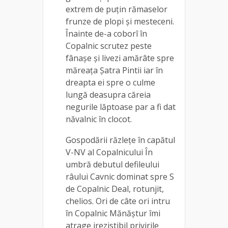
extrem de puțin rămaselor
frunze de plopi și mesteceni.
Înainte de-a coborî în
Copalnic scrutez peste
fânașe și livezi amărâte spre
măreața Șatra Pintii iar în
dreapta ei spre o culme
lungă deasupra căreia
negurile lăptoase par a fi dat
năvalnic în clocot.
Gospodării răzlețe în capătul
V-NV al Copalnicului În
umbră debutul defileului
râului Cavnic dominat spre S
de Copalnic Deal, rotunjit,
chelios. Ori de câte ori intru
în Copalnic Mănăștur îmi
atrage irezistibil privirile