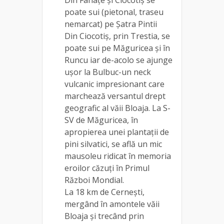
poate sui (pietonal, traseu
nemarcat) pe Șatra Pintii
Din Ciocotiș, prin Trestia, se
poate sui pe Măguricea și în
Runcu iar de-acolo se ajunge
ușor la Bulbuc-un neck
vulcanic impresionant care
marchează versantul drept
geografic al văii Bloaja. La S-
SV de Măguricea, în
apropierea unei plantații de
pini silvatici, se află un mic
mausoleu ridicat în memoria
eroilor căzuți în Primul
Război Mondial.
La 18 km de Cernești,
mergând în amontele văii
Bloaja și trecând prin