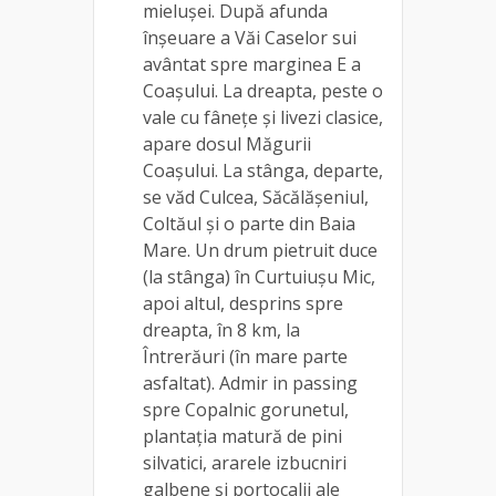
mielușei. După afunda
înșeuare a Văi Caselor sui
avântat spre marginea E a
Coașului. La dreapta, peste o
vale cu fânețe și livezi clasice,
apare dosul Măgurii
Coașului. La stânga, departe,
se văd Culcea, Săcălășeniul,
Coltăul și o parte din Baia
Mare. Un drum pietruit duce
(la stânga) în Curtuiușu Mic,
apoi altul, desprins spre
dreapta, în 8 km, la
Întrerăuri (în mare parte
asfaltat). Admir in passing
spre Copalnic gorunetul,
plantația matură de pini
silvatici, ararele izbucniri
galbene și portocalii ale