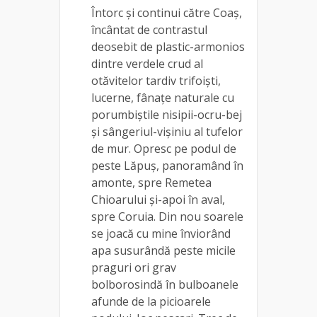
Întorc și continui către Coaș,
încântat de contrastul
deosebit de plastic-armonios
dintre verdele crud al
otăvitelor tardiv trifoiști,
lucerne, fânațe naturale cu
porumbiștile nisipii-ocru-bej
și sângeriul-vișiniu al tufelor
de mur. Opresc pe podul de
peste Lăpuș, panoramând în
amonte, spre Remetea
Chioarului și-apoi în aval,
spre Coruia. Din nou soarele
se joacă cu mine înviorând
apa susurândă peste micile
praguri ori grav
bolborosindă în bulboanele
afunde de la picioarele