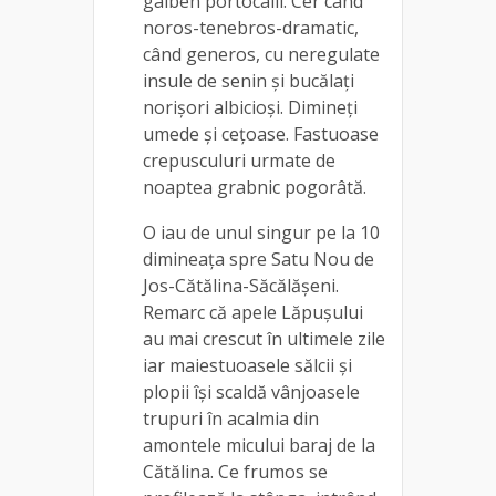
galben portocalii. Cer când
noros-tenebros-dramatic,
când generos, cu neregulate
insule de senin și bucălați
norișori albicioși. Dimineți
umede și cețoase. Fastuoase
crepusculuri urmate de
noaptea grabnic pogorâtă.
O iau de unul singur pe la 10
dimineața spre Satu Nou de
Jos-Cătălina-Săcălășeni.
Remarc că apele Lăpușului
au mai crescut în ultimele zile
iar maiestuoasele sălcii și
plopii își scaldă vânjoasele
trupuri în acalmia din
amontele micului baraj de la
Cătălina. Ce frumos se