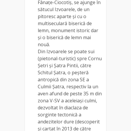
Fânațe-Ciocotiș, se ajunge în
sătucul Izvoarele, de un
pitoresc aparte și cu o
multiseculară biserică de
lemn, monument istoric dar
și o biserică de lemn mai
nouă.
Din Izvoarele se poate sui
(pietonal-turistic) spre Cornu
Șetri și Șatra Pintii, către
Schitul Șatra, o peșteră
antropică din zona SE a
Culmii Șatra, respectiv la un
aven afund de peste 35 m din
zona V-SV a aceleiași culmi,
dezvoltat în diaclaza de
sorginte tectonică a
andezitelor dure (descoperit
și cartat în 2013 de către