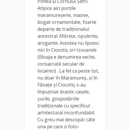
Pintea și Cornului Șetri.
Atipice aici porțile
maramureșene, masive,
bogat ornamentate, foarte
departe de tradiționalul
ancestral. Mărețe, opulente,
arogante. Acestea nu lipsesc
nici în Ciocotiș ori Izvoarele
(Bloaja e denumirea veche,
consacrată secular de
localnici) . La fel ca peste tot,
nu doar în Maramureș, și în
Fânațe și Ciocotiș s-au
împuținat drastic casele,
șurile, gospodăriile
tradiționale cu specificul
arhitectural inconfundabil.
Cu greu mai descopăr câte
una pe care o foto-