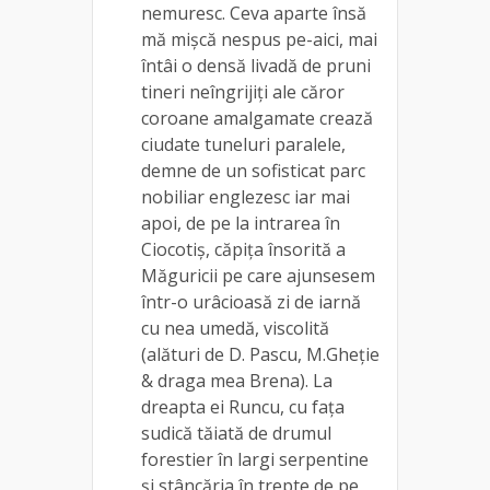
nemuresc. Ceva aparte însă
mă mișcă nespus pe-aici, mai
întâi o densă livadă de pruni
tineri neîngrijiți ale căror
coroane amalgamate crează
ciudate tuneluri paralele,
demne de un sofisticat parc
nobiliar englezesc iar mai
apoi, de pe la intrarea în
Ciocotiș, căpița însorită a
Măguricii pe care ajunsesem
într-o urâcioasă zi de iarnă
cu nea umedă, viscolită
(alături de D. Pascu, M.Gheție
& draga mea Brena). La
dreapta ei Runcu, cu fața
sudică tăiată de drumul
forestier în largi serpentine
și stâncăria în trepte de pe