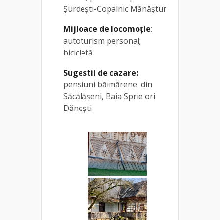
Șurdești-Copalnic Mănăștur
Mijloace de locomoție
:
autoturism personal;
bicicletă
Sugestii de cazare:
pensiuni băimărene, din
Săcălășeni, Baia Sprie ori
Dănești