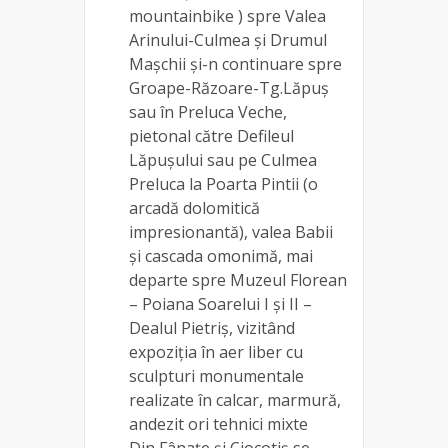
mountainbike ) spre Valea
Arinului-Culmea și Drumul
Mașchii și-n continuare spre
Groape-Răzoare-Tg.Lăpuș
sau în Preluca Veche,
pietonal către Defileul
Lăpușului sau pe Culmea
Preluca la Poarta Pintii (o
arcadă dolomitică
impresionantă), valea Babii
și cascada omonimă, mai
departe spre Muzeul Florean
– Poiana Soarelui I și II –
Dealul Pietriș, vizitând
expoziția în aer liber cu
sculpturi monumentale
realizate în calcar, marmură,
andezit ori tehnici mixte
Din Fânațe și Ciocotiș se