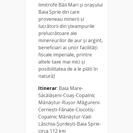
limitrofe Băii Mari și orașului
Baia Sprie din care
proveneau minerii și
lucrătorii din șteampurile
prelucrătoare ale
minereurilor de aur și argint,
beneficiari ai unor facilități
fiscale imperiale, printre
altele taxe mai mici și
posibilitatea de a le plăti în
natură)
Itinerar
: Baia Mare-
Săcălășeni-Coaș-Copalnic
Mănăștur-Rușor-Măgureni-
Cernești-Fânațe-Ciocotiș-
Copalnic Mănăștur-Vad-
Lăschia-Șurdești-Baia Sprie-
circa 112 km