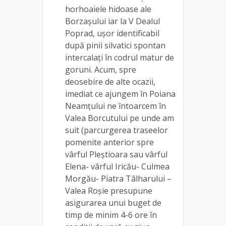
horhoaiele hidoase ale
Borzașului iar la V Dealul
Poprad, ușor identificabil
după pinii silvatici spontan
intercalați în codrul matur de
goruni. Acum, spre
deosebire de alte ocazii,
imediat ce ajungem în Poiana
Neamțului ne întoarcem în
Valea Borcutului pe unde am
suit (parcurgerea traseelor
pomenite anterior spre
vârful Pleștioara sau vârful
Elena- vârful Iricău- Culmea
Morgău- Piatra Tâlharului –
Valea Roșie presupune
asigurarea unui buget de
timp de minim 4-6 ore în