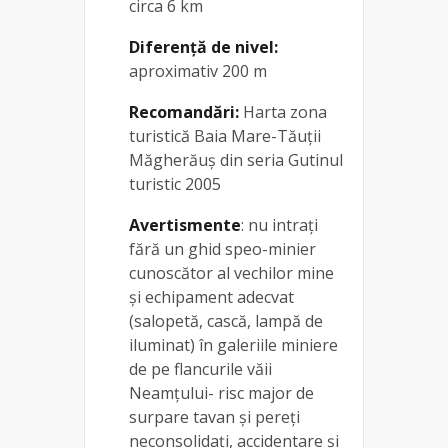
circa 6 km
Diferență de nivel:
aproximativ 200 m
Recomandări:
Harta zona
turistică Baia Mare-Tăuții
Măgherăuș din seria Gutinul
turistic 2005
Avertismente
: nu intrați
fără un ghid speo-minier
cunoscător al vechilor mine
și echipament adecvat
(salopetă, cască, lampă de
iluminat) în galeriile miniere
de pe flancurile văii
Neamțului- risc major de
surpare tavan și pereți
neconsolidați, accidentare și