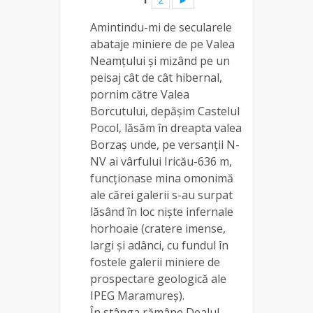
Amintindu-mi de secularele
abataje miniere de pe Valea
Neamțului și mizând pe un
peisaj cât de cât hibernal,
pornim către Valea
Borcutului, depășim Castelul
Pocol, lăsăm în dreapta valea
Borzaș unde, pe versanții N-
NV ai vârfului Iricău-636 m,
funcționase mina omonimă
ale cărei galerii s-au surpat
lăsând în loc niște infernale
horhoaie (cratere imense,
largi și adânci, cu fundul în
fostele galerii miniere de
prospectare geologică ale
IPEG Maramureș).
În stânga rămâne Dealul