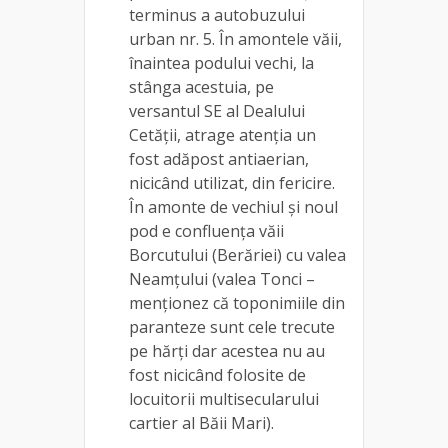
terminus a autobuzului
urban nr. 5. În amontele văii,
înaintea podului vechi, la
stânga acestuia, pe
versantul SE al Dealului
Cetății, atrage atenția un
fost adăpost antiaerian,
nicicând utilizat, din fericire.
În amonte de vechiul și noul
pod e confluența văii
Borcutului (Berăriei) cu valea
Neamțului (valea Tonci –
menționez că toponimiile din
paranteze sunt cele trecute
pe hărți dar acestea nu au
fost nicicând folosite de
locuitorii multisecularului
cartier al Băii Mari).