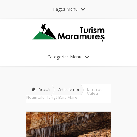
Pages Menu
Categories Menu
Acasă
Articole noi
Iarna pe
Valea
Neamțului, lângă Baia Mare