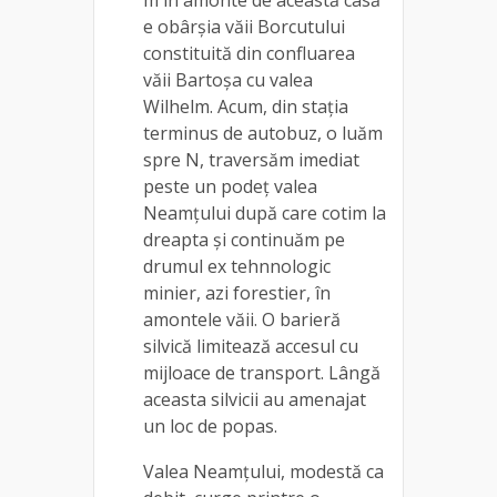
e obârșia văii Borcutului
constituită din confluarea
văii Bartoșa cu valea
Wilhelm. Acum, din stația
terminus de autobuz, o luăm
spre N, traversăm imediat
peste un podeț valea
Neamțului după care cotim la
dreapta și continuăm pe
drumul ex tehnnologic
minier, azi forestier, în
amontele văii. O barieră
silvică limitează accesul cu
mijloace de transport. Lângă
aceasta silvicii au amenajat
un loc de popas.
Valea Neamțului, modestă ca