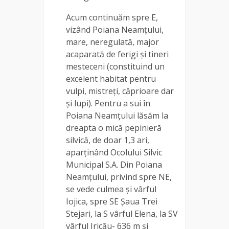
Acum continuăm spre E,
vizând Poiana Neamțului,
mare, neregulată, major
acaparată de ferigi și tineri
mesteceni (constituind un
excelent habitat pentru
vulpi, mistreți, căprioare dar
și lupi). Pentru a sui în
Poiana Neamțului lăsăm la
dreapta o mică pepinieră
silvică, de doar 1,3 ari,
aparținând Ocolului Silvic
Municipal S.A. Din Poiana
Neamțului, privind spre NE,
se vede culmea și vârful
Iojica, spre SE Șaua Trei
Stejari, la S vârful Elena, la SV
vârful Iricău- 636 m și