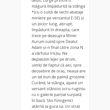
debit, curge printre o
măgură împădurită la stânga
*(cu o suită de vechi abataje
miniere pe versantul E-SE) și
un picior lung, abrupt,
împădurit în dreapta, care
trece pe deasupra Minei
Aurum suind spre Dealul
Adam și-n final către zona N
a vârfului Iricău. Ne
deplasăm lejer pe drum,
uimiți de faptul că aici, spre
deosebire de oraș, neaua are
un lat bun de palmă grosime.
Curând, la stânga, apare un
versant stâncos ocru-ruginiu
cu o galerie parțial surpată
în bază. Sloi fotogenici
atârnă la gura sa. Un strat