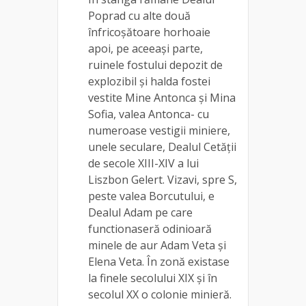
Poprad cu alte două
înfricoșătoare horhoaie
apoi, pe aceeași parte,
ruinele fostului depozit de
explozibil și halda fostei
vestite Mine Antonca și Mina
Sofia, valea Antonca- cu
numeroase vestigii miniere,
unele seculare, Dealul Cetății
de secole XIII-XIV a lui
Liszbon Gelert. Vizavi, spre S,
peste valea Borcutului, e
Dealul Adam pe care
functionaseră odinioară
minele de aur Adam Veta și
Elena Veta. În zonă existase
la finele secolului XIX și în
secolul XX o colonie minieră.