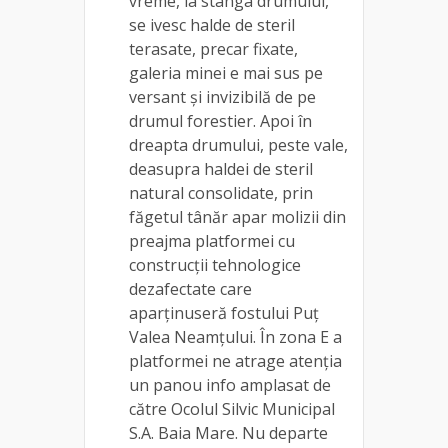
vreme, la stânga drumului,
se ivesc halde de steril
terasate, precar fixate,
galeria minei e mai sus pe
versant și invizibilă de pe
drumul forestier. Apoi în
dreapta drumului, peste vale,
deasupra haldei de steril
natural consolidate, prin
făgetul tânăr apar molizii din
preajma platformei cu
construcții tehnologice
dezafectate care
aparținuseră fostului Puț
Valea Neamțului. În zona E a
platformei ne atrage atenția
un panou info amplasat de
către Ocolul Silvic Municipal
S.A. Baia Mare. Nu departe