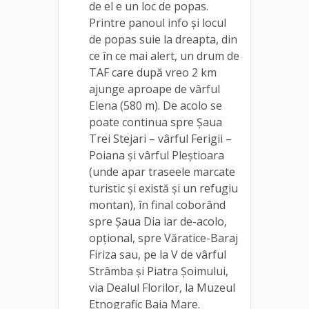
de el e un loc de popas.
Printre panoul info și locul
de popas suie la dreapta, din
ce în ce mai alert, un drum de
TAF care după vreo 2 km
ajunge aproape de vârful
Elena (580 m). De acolo se
poate continua spre Șaua
Trei Stejari – vârful Ferigii –
Poiana și vârful Pleștioara
(unde apar traseele marcate
turistic și există și un refugiu
montan), în final coborând
spre Șaua Dia iar de-acolo,
opțional, spre Văratice-Baraj
Firiza sau, pe la V de vârful
Strâmba și Piatra Șoimului,
via Dealul Florilor, la Muzeul
Etnografic Baia Mare.