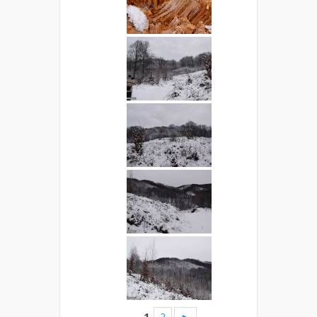
1
2
►