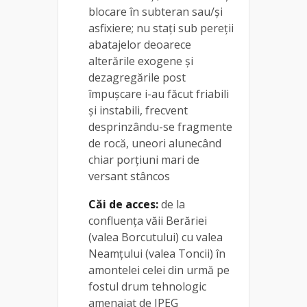
blocare în subteran sau/și
asfixiere; nu stați sub pereții
abatajelor deoarece
alterările exogene și
dezagregările post
împușcare i-au făcut friabili
și instabili, frecvent
desprinzându-se fragmente
de rocă, uneori alunecând
chiar porțiuni mari de
versant stâncos
Căi de acces:
de la
confluența văii Berăriei
(valea Borcutului) cu valea
Neamțului (valea Toncii) în
amontelei celei din urmă pe
fostul drum tehnologic
amenajat de IPEG