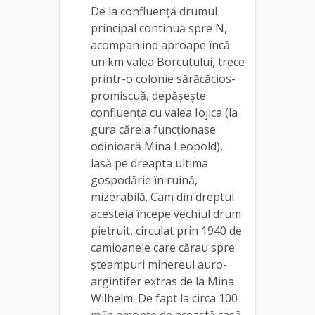
De la confluență drumul
principal continuă spre N,
acompaniind aproape încă
un km valea Borcutului, trece
printr-o colonie sărăcăcios-
promiscuă, depășește
confluența cu valea Iojica (la
gura căreia funcționase
odinioară Mina Leopold),
lasă pe dreapta ultima
gospodărie în ruină,
mizerabilă. Cam din dreptul
acesteia începe vechiul drum
pietruit, circulat prin 1940 de
camioanele care cărau spre
șteampuri minereul auro-
argintifer extras de la Mina
Wilhelm. De fapt la circa 100
m în amonte de această casă